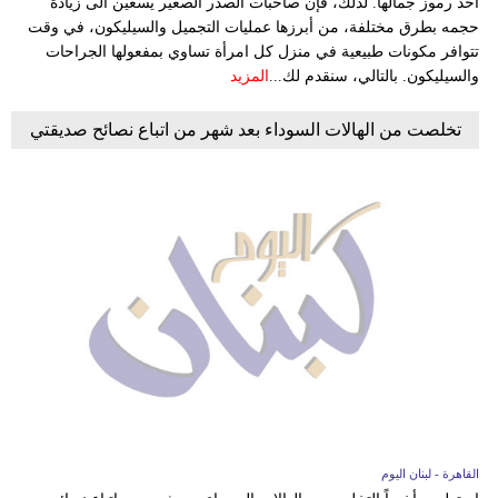
أحد رموز جمالها. لذلك، فإن صاحبات الصدر الصغير يسعين الى زيادة
حجمه بطرق مختلفة، من أبرزها عمليات التجميل والسيليكون، في وقت
تتوافر مكونات طبيعية في منزل كل امرأة تساوي بمفعولها الجراحات
والسيليكون. بالتالي، سنقدم لك...
المزيد
تخلصت من الهالات السوداء بعد شهر من اتباع نصائح صديقتي
القاهرة - لبنان اليوم