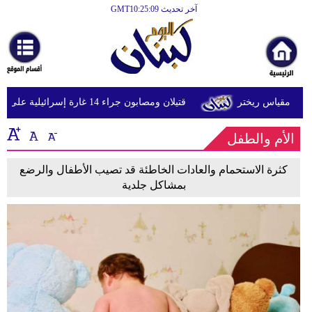
آخر تحديث GMT10:25:09
الرئيسية
أخبارعاجلة
رياضة
قتيلان ومصابون جراء 14 غارة إسرائيلية على شرق وجنوب لبنان
ثقافة
الأم والطفل
إقتصاد
فن
كثرة الاستحمام والعادات الخاطئة قد تصيب الأطفال والرضع
بمشاكل جلدية
وموسيقى
أزياء
صحة
وتغذية
سياحة