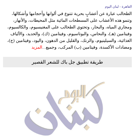
القاهرة - لبنان اليوم
الطحالب عبارة عن أعشابٍ بحرية تتنوع في ألوانها وأحجامها وأشكالها،
وتنمو هذه الأعشاب على المسطحات المائية مثل المحيطات، والأنهار،
ومجاري المياه، والبحار، وتحتوي الطحالب على المغنيسيوم، والكالسيوم،
وفيتامين (هـ)، والنحاس، والبوتاسيوم، وفيتامين (ك)، والحديد، والألياف
الغذائية، والسيلينيوم، والزنك، والقليل من الدهون، واليود، وفيتامين (ج)،
ومضادات الأكسدة، وفيتامين (ب) المركب، وجميع...
المزيد
طريقة تطبيق جل باك للشعر القصير