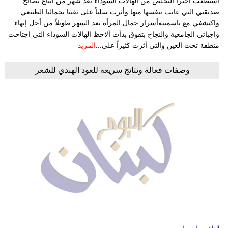
استطعت أخيراً التخلص من الهالات السوداء بعد شهر من اتباع نصائح
صديقتي التي عانت بنفسها منها وأثرت سلباً على ثقتنا بجمالنا الطبيعي.
واكتشفي مع ياسمينةأسرار جمال المرأة بعد السهر طويلاً من أجل إنهاء
واجباتي الجامعية والنجاح بتفوق بدأت ألاحظ الهالات السوداء التي اجتاحت
منطقة تحت العين والتي أثرت كثيراً على...
المزيد
وصفات فعالة ونتائج سريعة للعود الهندي للشعر
القاهرة - لبنان اليوم