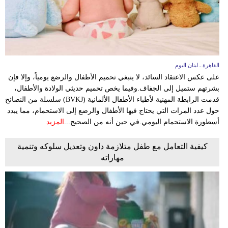
وسفر
ديكور
أخبار
القاهرة ـ لبنان اليوم
إعلام
على عكس الاعتقاد السائد، لا ينبغي تحميم الأطفال والرضع يومياً، وإلا فإن
بشرتهم ستميل إلى الجفاف.وفيما يخص تحميم حديثي الولادة والأطفال،
تعليم
قدمت الرابطة المهنية لأطباء الأطفال الألمانية (BVKJ) سلسلة من النصائح
حول عدد المرات التي يحتاج فيها الأطفال والرضع إلى الاستحمام، مما يبدد
مرأة
أسطورة الاستحمام اليومي.في حين أنه من الصحيح...
المزيد
أزياء
كيفية التعامل مع طفل متلازمة داون وتعديل سلوكه وتنمية
إسلامية
مهاراته
علوم
وتكنولوجيا
بيئة