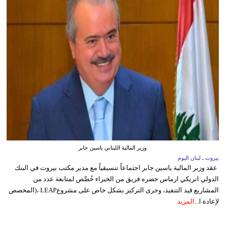
وزير المالية اللبناني ياسين جابر
بيروت ـ لبنان اليوم
عقد وزير المالية ياسين جابر اجتماعاً تنسيقياً مع مدير مكتب بيروت في البنك
الدولي انريكي ارماس حضره فريق من الخبراء خُصِّص لمتابعة عدد من
المشاريع قيد التنفيذ، وجرى التركيز بشكل خاص على مشروعLEAP ،(المخصص
لإعادة ا...
المزيد