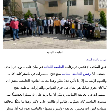
وسفر
ديكور
أخبار
إعلام
تعليم
الجامعة اللبنانية
مرأة
بيروت ـ لبنان اليوم
علق المكتب الإعلامي في رئاسة
الجامعة اللبنانية
في بيان على ما ورد في إحدى
أزياء
الصحف، أنّ
رئيس الجامعة اللبنانية
يمنع فتح المسارات في ​ماستر كلية الآداب​
إسلامية
والعلوم الإنسانية إلا إذا تأمّن عددٌ معيّن وهذا مخالف لقانون الجامعة، معتبرًا أن
علوم
'ما كان يجري سابقًا هو إمعان في خرق القوانين والقرارات الناظمة لفتح
وتكنولوجيا
المسارات في الجامعة اللبنانية، إذ تبيّن أنّ ما يزيد على ٤٠ مسارًا تخصّصيًّا على
مستوى الماستر كان يضمّ بين طالبٍ أو طالبين على الأكثر، وهذا ما شكّل مخالفة
بيئة
متمادية لقرارات مجلس الجامعة - وليس رئيسها - والقاضية بعدم فتح أيّ مسار