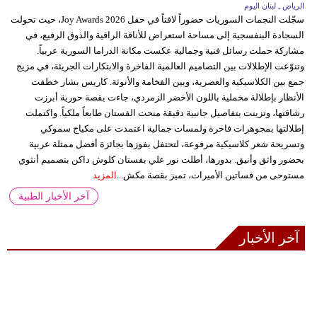
الرياض ـ لبنان اليوم
سجّلت النجمات السوريات حضوراً لافتاً في حفل Joy Awards 2026، حيث تحولت
السجادة البنفسجية إلى مساحة استعراض للأناقة الراقية والذوق الرفيع، في
مشاركة حملت رسائل فنية وجمالية عكست مكانة الدراما السورية عربياً.
وتنوّعت الإطلالات بين التصاميم العالمية الفاخرة والابتكارات الجريئة، في مزيج
جمع بين الكلاسيكية والعصرية، وبين الفخامة والأنوثة. كاريس بشار خطفت
الأنظار بإطلالة مخملية باللون الأخضر الزمردي، جاءت بقصة حورية أبرزت
رشاقتها، وتزينت بتفاصيل جانبية دقيقة منحت الفستان طابعاً ملكياً. واكتملت
إطلالتها بمجوهرات فاخرة ولمسات جمالية اعتمدت على مكياج سموكي
وتسريحة شعر كلاسيكية مرفوعة، لتحتفل بفوزها بجائزة أفضل ممثلة عربية
بحضور واثق وأنيق. بدورها، أطلت نور علي بفستان كلوش داكن بتصميم أنثوي
مستوحى من فساتين الأميرات، تميز بقصة مكش...
المزيد
آخر الأخبار الطبية
آخر الأخبار