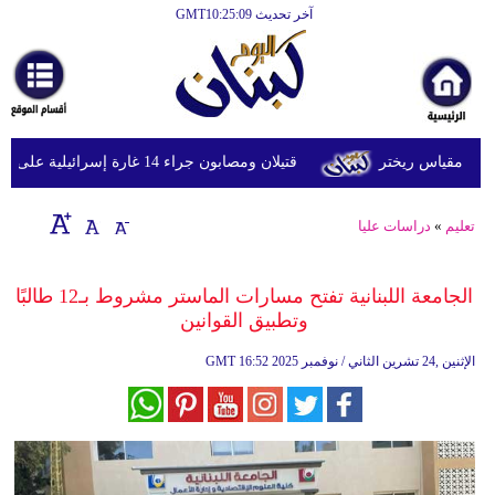
آخر تحديث GMT10:25:09
الرئيسية
أخبارعاجلة
رياضة
قتيلان ومصابون جراء 14 غارة إسرائيلية على شرق وجنوب لبنان
ثقافة
إقتصاد
تعليم
»
دراسات عليا
فن
الجامعة اللبنانية تفتح مسارات الماستر مشروط بـ12 طالبًا
وموسيقى
وتطبيق القوانين
أزياء
16:52 2025 الإثنين ,24 تشرين الثاني / نوفمبر
GMT
صحة
وتغذية
سياحة