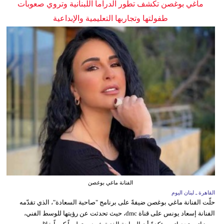
ماغي بوغصن تكشف تطور الدراما اللبنانية وتروي صعوبات
طفولتها وتجاربها التعليمية والإبداعية
الفنانة ماغي بوغصن
القاهرة ـ لبنان اليوم
حلّت الفنانة ماغي بوغصن ضيفةً على برنامج "صاحبة السعادة"، الذي تقدّمه
الفنانة إسعاد يونس على قناة dmc، حيث تحدثت عن رؤيتها للوسط الفني،