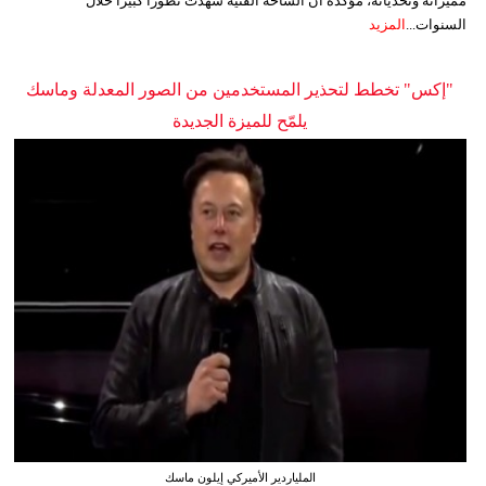
مميزاته وتحدياته، مؤكدةً أن الساحة الفنية شهدت تطوراً كبيراً خلال
السنوات...
المزيد
"إكس" تخطط لتحذير المستخدمين من الصور المعدلة وماسك
يلمّح للميزة الجديدة
الملياردير الأميركي إيلون ماسك