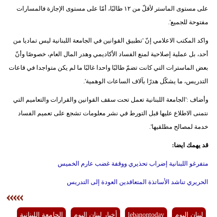
مدوَّنات
على مستوى الماستر لأقلّ من ١٢ طالبًا، أمّا على مستوى الإجازة فالمسارات
مفتوحة للجميع'.
أبراج
واكد المكتب الاعلامي إنّ 'تطبيق القوانين في الجامعة اللبنانية ليس تماديا من
فيديو
أحد، بل عملية إصلاحية لمنع ​الفساد الأكاديمي​ وهدر المال العام، خصوصًا وأنّ
بعض الماسترات التي كانت تضمّ طالبًا واحدا غالبًا ما لم يكن متواجدا في قاعات
سيارات
التدريس، ما يشكّل هدرًا بآلاف الساعات الوهمية'.
وأضاف :'الجامعة اللبنانية تعمل تحت سقف القوانين والقرارات والتعاميم التي
نتمنى الاطلاع عليها قبل التورط في نشر معلومات تشجع على تعميم الفساد
خدمة لمصالح مطلقيها'.
قد يهمك ايضا:
متفرغو اللبنانية إضراب تحذيري ووقفة غضب عارم الخميس
الحريري تناشد الأساتذة المتعاقدين العودة إلى التدريس
لبنان اليوم
lebanontoday
أخبار لبنان اليوم
الجامعة اللبنانية