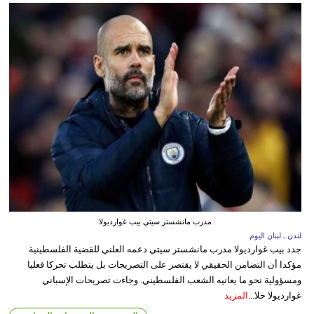
مدرب مانشستر سيتي بيب غوارديولا
لندن ـ لبنان اليوم
جدد بيب غوارديولا مدرب مانشستر سيتي دعمه العلني للقضية الفلسطينية
مؤكدا أن التضامن الحقيقي لا يقتصر على التصريحات بل يتطلب تحركا فعليا
ومسؤولية نحو ما يعانيه الشعب الفلسطيني. وجاءت تصريحات الإسباني
غوارديولا خلا...
المزيد