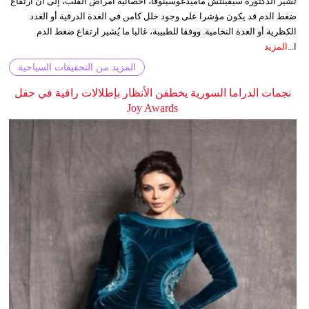
تشير الدكتورة سيفينتش ماميدغوسينوفا، أخصائية أمراض القلب، إلى أن ارتفاع
ضغط الدم قد يكون مؤشرا على وجود خلل كامن في الغدة الدرقية أو الغدد
الكظرية أو الغدة النخامية. ووفقا للطبيبة، غالبا ما يُشير ارتفاع ضغط الدم
ا...
المزيد
المزيد من التحقيقات السياحية
نجمات الدراما السورية يخطفن الأنظار بإطلالات راقية في حفل
Joy Awards