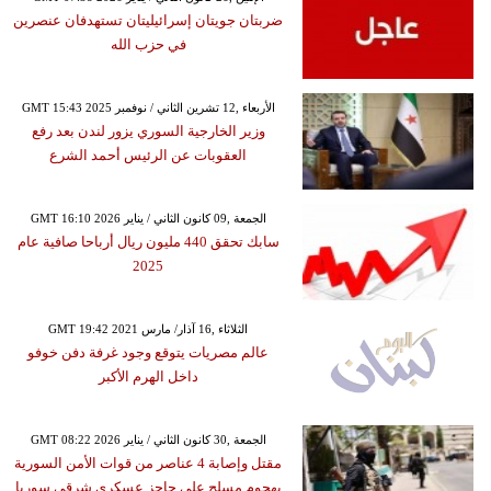
ضربتان جويتان إسرائيليتان تستهدفان عنصرين
في حزب الله
GMT 15:43 2025 الأربعاء ,12 تشرين الثاني / نوفمبر
وزير الخارجية السوري يزور لندن بعد رفع
العقوبات عن الرئيس أحمد الشرع
GMT 16:10 2026 الجمعة ,09 كانون الثاني / يناير
سابك تحقق 440 مليون ريال أرباحا صافية عام
2025
GMT 19:42 2021 الثلاثاء ,16 آذار/ مارس
عالم مصريات يتوقع وجود غرفة دفن خوفو
داخل الهرم الأكبر
GMT 08:22 2026 الجمعة ,30 كانون الثاني / يناير
مقتل وإصابة 4 عناصر من قوات الأمن السورية
بهجوم مسلح على حاجز عسكري شرقي سوريا