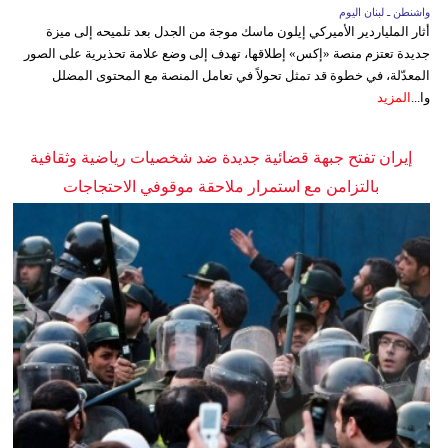
واشنطن ـ لبنان اليوم
أثار الملياردير الأميركي إيلون ماسك موجة من الجدل بعد تلميحه إلى ميزة
جديدة تعتزم منصة «إكس» إطلاقها، تهدف إلى وضع علامة تحذيرية على الصور
المعدّلة، في خطوة قد تمثل تحولاً في تعامل المنصة مع المحتوى المضلل
وا...
المزيد
إيران تفتح جبهة قضائية جديدة ضد شخصيات رياضية وثقافية
بالتزامن مع استمرار ملاحقة موقوفي الاحتجاجات