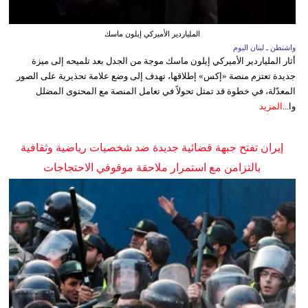
الملياردير الأميركي إيلون ماسك
واشنطن ـ لبنان اليوم
أثار الملياردير الأميركي إيلون ماسك موجة من الجدل بعد تلميحه إلى ميزة
جديدة تعتزم منصة «إكس» إطلاقها، تهدف إلى وضع علامة تحذيرية على الصور
المعدّلة، في خطوة قد تمثل تحولاً في تعامل المنصة مع المحتوى المضلل
وا...
المزيد
إيران تفتح جبهة قضائية جديدة ضد شخصيات رياضية وثقافية
بالتزامن مع استمرار ملاحقة موقوفي الاحتجاجات