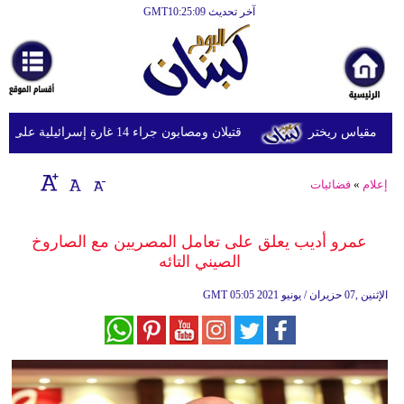
آخر تحديث GMT10:25:09
الرئيسية
أخبارعاجلة
رياضة
قتيلان ومصابون جراء 14 غارة إسرائيلية على شرق وجنوب لبنان
ثقافة
إقتصاد
إعلام
»
فضائيات
فن
عمرو أديب يعلق على تعامل المصريين مع الصاروخ
وموسيقى
الصيني التائه
أزياء
05:05 2021 الإثنين ,07 حزيران / يونيو
GMT
صحة
وتغذية
سياحة