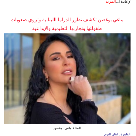
لإعادة ا...
المزيد
ماغي بوغصن تكشف تطور الدراما اللبنانية وتروي صعوبات
طفولتها وتجاربها التعليمية والإبداعية
الفنانة ماغي بوغصن
القاهرة ـ لبنان اليوم