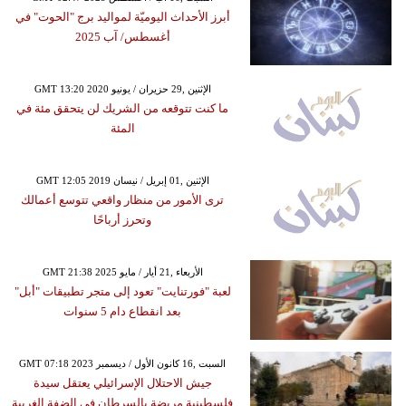
أبرز الأحداث اليوميّة لمواليد برج "الحوت" في
أغسطس/ آب 2025
GMT 13:20 2020 الإثنين ,29 حزيران / يونيو
ما كنت تتوقعه من الشريك لن يتحقق مئة في
المئة
GMT 12:05 2019 الإثنين ,01 إبريل / نيسان
ترى الأمور من منظار واقعي تتوسع أعمالك
وتحرز أرباحًا
GMT 21:38 2025 الأربعاء ,21 أيار / مايو
لعبة "فورتنايت" تعود إلى متجر تطبيقات "أبل"
بعد انقطاع دام 5 سنوات
GMT 07:18 2023 السبت ,16 كانون الأول / ديسمبر
جيش الاحتلال الإسرائيلي يعتقل سيدة
فلسطينية مريضة بالسرطان في الضفة الغربية