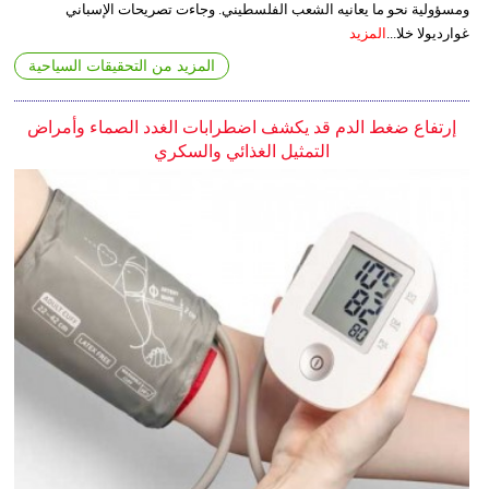
ومسؤولية نحو ما يعانيه الشعب الفلسطيني. وجاءت تصريحات الإسباني
غوارديولا خلا...
المزيد
المزيد من التحقيقات السياحية
إرتفاع ضغط الدم قد يكشف اضطرابات الغدد الصماء وأمراض
التمثيل الغذائي والسكري