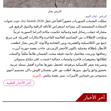
كاريس بشار
الرياض ـ لبنان اليوم
سجّلت النجمات السوريات حضوراً لافتاً في حفل Joy Awards 2026، حيث تحولت
السجادة البنفسجية إلى مساحة استعراض للأناقة الراقية والذوق الرفيع، في
مشاركة حملت رسائل فنية وجمالية عكست مكانة الدراما السورية عربياً.
وتنوّعت الإطلالات بين التصاميم العالمية الفاخرة والابتكارات الجريئة، في مزيج
جمع بين الكلاسيكية والعصرية، وبين الفخامة والأنوثة. كاريس بشار خطفت
الأنظار بإطلالة مخملية باللون الأخضر الزمردي، جاءت بقصة حورية أبرزت
رشاقتها، وتزينت بتفاصيل جانبية دقيقة منحت الفستان طابعاً ملكياً. واكتملت
إطلالتها بمجوهرات فاخرة ولمسات جمالية اعتمدت على مكياج سموكي
وتسريحة شعر كلاسيكية مرفوعة، لتحتفل بفوزها بجائزة أفضل ممثلة عربية
بحضور واثق وأنيق. بدورها، أطلت نور علي بفستان كلوش داكن بتصميم أنثوي
مستوحى من فساتين الأميرات، تميز بقصة مكش...
المزيد
آخر الأخبار الطبية
آخر الأخبار