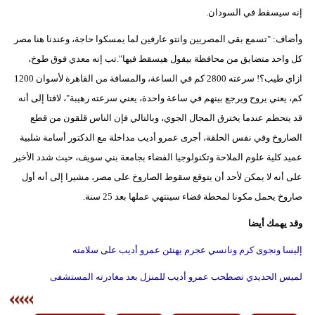
مدوَّنات
إنه سيسقط في السودان.
أبراج
وأضاف: "تسمع بقى المصريين وانتو عارفين لما يمسكوا حاجة، وعندنا هنا مصر
كل واحد متضايق من محافظة بيقول هيسقط فيها".تب إنه معدي فوق طوخ،
فيديو
ازاي طيب؟! سرعته 2800 كم في الساعة، والمسافة من القاهرة لأسوان 1200
كم، يعني يروح ويرجع بينهم في ساعة واحدة، يعني سرعته رهيبة"، لافتا إلى أنه
سيارات
قد يتحطم عندما يخترق المجال الجوي، وبالتالي فإن الناس قلقون من قطع
الصاروخ وفي نفس الحلقة، أجرى عمرو أديب مداخلة مع الدكتور أسامة شلبية
عميد كلية علوم الملاحة وتكنولوجيا الفضاء بجامعة بني سويف، حيث شدد الأخير
على أنه لا يمكن لأحد أن يتوقع سقوط الصاروخ على مصر، مشيرا إلى أنه أول
صاروخ يحمل مكونا لمحطة فضاء سينتهي عملها بعد 25 سنة.
وقد يهمك أيضا
إليسا ونجوى كرم ونانسي عجرم يهنئن عمرو أديب على سلامته
لميس الحديدي تصطحب عمرو أديب للمنزل بعد مغادرته المستشفى