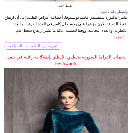
ضغط الدم
واشنطن ـ لبنان اليوم
تشير الدكتورة سيفينتش ماميدغوسينوفا، أخصائية أمراض القلب، إلى أن ارتفاع
ضغط الدم قد يكون مؤشرا على وجود خلل كامن في الغدة الدرقية أو الغدد
الكظرية أو الغدة النخامية. ووفقا للطبيبة، غالبا ما يُشير ارتفاع ضغط الدم
ا...
المزيد
المزيد من التحقيقات السياحية
نجمات الدراما السورية يخطفن الأنظار بإطلالات راقية في حفل
Joy Awards