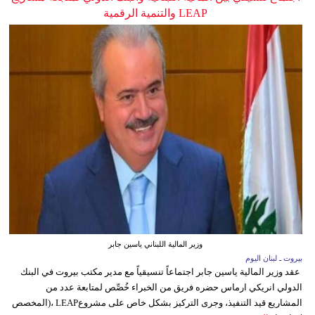
LEAP والتنمية الرقمية
وزير المالية اللبناني ياسين جابر
بيروت ـ لبنان اليوم
عقد وزير المالية ياسين جابر اجتماعاً تنسيقياً مع مدير مكتب بيروت في البنك
الدولي انريكي ارماس حضره فريق من الخبراء خُصِّص لمتابعة عدد من
المشاريع قيد التنفيذ، وجرى التركيز بشكل خاص على مشروعLEAP ،(المخصص