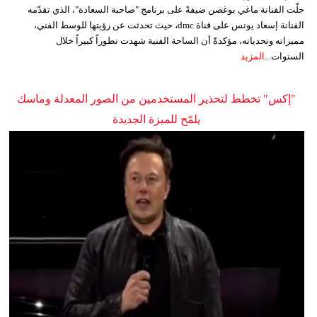
حلّت الفنانة ماغي بوغصن ضيفةً على برنامج "صاحبة السعادة"، الذي تقدّمه
الفنانة إسعاد يونس على قناة dmc، حيث تحدثت عن رؤيتها للوسط الفني،
مميزاته وتحدياته، مؤكدةً أن الساحة الفنية شهدت تطوراً كبيراً خلال
السنوات...
المزيد
"إكس" تخطط لتحذير المستخدمين من الصور المعدلة وماسك
يلمّح للميزة الجديدة