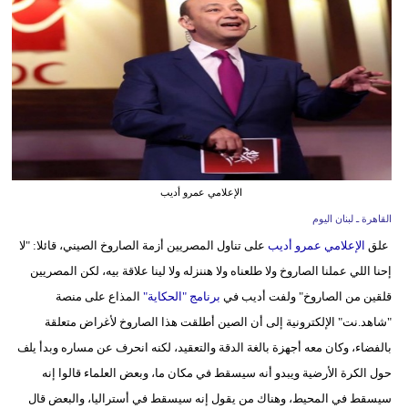
وسفر
ديكور
أخبار
إعلام
تعليم
الإعلامي عمرو أديب
مرأة
القاهرة ـ لبنان اليوم
علق
الإعلامي عمرو أديب
على تناول المصريين أزمة الصاروخ الصيني، قائلا: "لا
أزياء
إحنا اللي عملنا الصاروخ ولا طلعناه ولا هننزله ولا لينا علاقة بيه، لكن المصريين
إسلامية
قلقين من الصاروخ" ولفت أديب في
برنامج "الحكاية"
المذاع على منصة
علوم
"شاهد.نت" الإلكترونية إلى أن الصين أطلقت هذا الصاروخ لأغراض متعلقة
وتكنولوجيا
بالفضاء، وكان معه أجهزة بالغة الدقة والتعقيد، لكنه انحرف عن مساره وبدأ يلف
حول الكرة الأرضية ويبدو أنه سيسقط في مكان ما، وبعض العلماء قالوا إنه
بيئة
سيسقط في المحيط، وهناك من يقول إنه سيسقط في أستراليا، والبعض قال