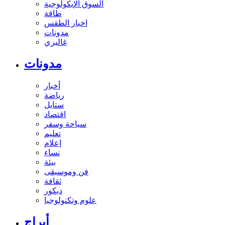
السوق الإيكولوجية
طاقة
اخبار الطقس
مدونات
غاليري
مدونات
أخبار
رياضة
ستايل
اقتصاد
سياحة وسفر
تعليم
إعلام
نساء
بيئة
فن وموسيقى
ثقافة
ديكور
علوم وتكنولوجيا
أبراج