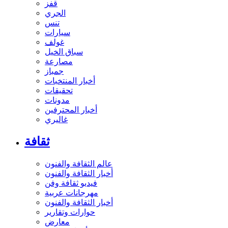
قفز
الجري
تنس
سيارات
غولف
سباق الخيل
مصارعة
جمباز
أخبار المنتخبات
تحقيقات
مدونات
أخبار المحترفين
غاليري
ثقافة
عالم الثقافة والفنون
أخبار الثقافة والفنون
فيديو ثقافة وفن
مهرجانات عربية
أخبار الثقافة والفنون
حوارات وتقارير
معارض