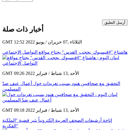
أرسل التعليق
أخبار ذات صلة
GMT 12:52 2022 الثلاثاء ,07 حزيران / يونيو
هاشتاغ "#فيسبوك_يحجب_القدس" يجتاح مواقع التواصل الاجتماعي
GMT 09:26 2022 الأحد ,13 شباط / فبراير
التحقيق مع صحافيين هنود بسبب تغريدات حول أعمال عنف ضدّ
المسلمين
GMT 09:18 2022 الأحد ,13 شباط / فبراير
إتاحة أرشيفات الصحف العربية إلكترونياً يثير قضية "الملكية
الفكرية"