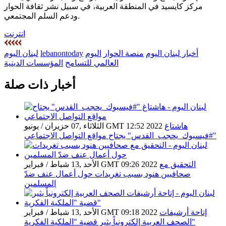
مركز كايسيد في المنطقة العربية، في سبيل نشر ثقافة الحوار
ودعم السلم المجتمعي.
انترنت
أخبار لبنان اليوم
منصة الحوار
اليوم
lebanontoday
لبنان اليوم
العالمي للتسامح
المؤسسات الدينية
أخبار ذات صلة
هاشتاغ
الثلاثاء ,07 حزيران / يونيو GMT 12:52 2022
"#فيسبوك_يحجب_القدس" يجتاح مواقع التواصل الاجتماعي
التحقيق مع
الأحد ,13 شباط / فبراير GMT 09:26 2022
صحافيين هنود بسبب تغريدات حول أعمال عنف ضدّ
المسلمين
إتاحة أرشيفات
الأحد ,13 شباط / فبراير GMT 09:18 2022
الصحف العربية إلكترونياً يثير قضية "الملكية الفكرية"