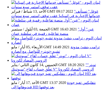
"غوغل" تستأنف
الأحد ,13 شباط / فبراير GMT 09:17 2022
خدماتها الإخبارية في إسبانيا عقب توقف استمر سبع سنوات
"عين" أول
الجمعة ,03 أيلول / سبتمبر GMT 16:43 2021
منصة تفاعلية رقمية في سلطنة عمان
ترامب ينشئ مدونة
الأربعاء ,05 أيار / مايو GMT 14:49 2021
تشبه «تويتر» للتواصل مع أنصاره
"تويتر"
الخميس ,14 كانون الثاني / يناير GMT 18:20 2021
تعلّق حساب لقاح "سبوتنيك V" الروسي المضاد لكورونا
نتفليكس تعيد جودة
الأحد ,17 أيار / مايو GMT 13:37 2020
فيديوهاتها إلى HD بعد توقفها