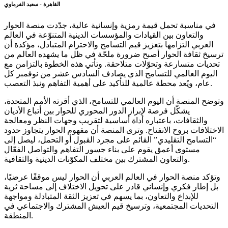
القاهرة - سعيد الفرماوي
في مناسبة تحمل قيمة رمزية وإنسانية عالية، جدّدت منصة الحوار
والتعاون بين القيادات والمؤسسات الدينية المتنوّعة في العالم
العربي التزامها بتعزيز قيم التسامح والاحترام المتبادل، مؤكدة أن
ترسيخ ثقافة الحوار أصبح ضرورة ملحّة في ظل ما يشهده العالم من
تحديات متسارعة وتحوّلات متلاحقة. وتأتي هذه الخطوة بالتزامن مع
اليوم العالمي للتسامح الذي يصادف السادس عشر من نوفمبر كل
عام، ويُعد محطة عالمية للتأكيد على أهمية التفاهم ونبذ التعصب.
وتوضح المنصة أن اليوم العالمي للتسامح، الذي أقرته الأمم المتحدة،
يشكّل فرصة لإبراز الدور المحوري للحوار بين أتباع الأديان
والثقافات، باعتباره أداة أساسية لتقريب وجهات النظر ومعالجة
الاختلافات بروح الانفتاح. وترى المنصة أن مفهوم الحوار يتجاوز حدود
“التسامح التقليدي” القائم على مجرد القبول أو التحمل، ليصل إلى
مستوى أعمق يقوم على بناء جسور التفاهم والتواصل الفعّال
والتعاون المشترك بين مختلف المكوّنات الدينية والثقافية.
وتؤكد منصة الحوار في العالم العربي أن الحوار ليس موقفًا عرضيًا،
بل إطار فكري وإنساني قادر على تحويل الاختلاف إلى مساحة ثرية
للإبداع والتعاون، بما يسهم في تعزيز الثقة المتبادلة ومواجهة
التحديات المجتمعية، وترسيخ قيم العيش المشترك والاجتماعي في
المنطقة.