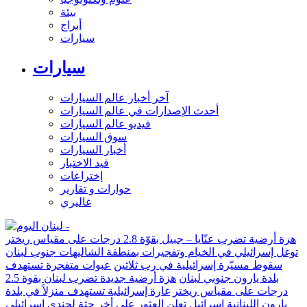
بيئة
أبراج
سيارات
سيارات
آخر أخبار عالم السيارات
أحدث الإصدارات في عالم السيارات
فيديو عالم السيارات
سوق السيارات
أخبار السيارات
قيد الاختبار
إختراعات
حوارات و تقارير
غاليري
هزة أرضية تضرب عنّايا – جبيل بقوّة 2.8 درجات على مقياس ريختر
توغل إسرائيلي في الخيام وتفجيرات بمنطقة الشاليهات جنوب لبنان
سقوط مسيّرة إسرائيلية في رب ثلاثين
عبوات متفجرة تستهدف
بلدة يارون جنوبي لبنان
هزة أرضية جديدة تضرب لبنان بقوة 2.5
درجات على مقياس ريختر
غارة إسرائيلية تستهدف منزلاً في بلدة
يارون اللبنانية
إسرائيل تعلن العثور على أخر جثة لجندي إسرائيلي