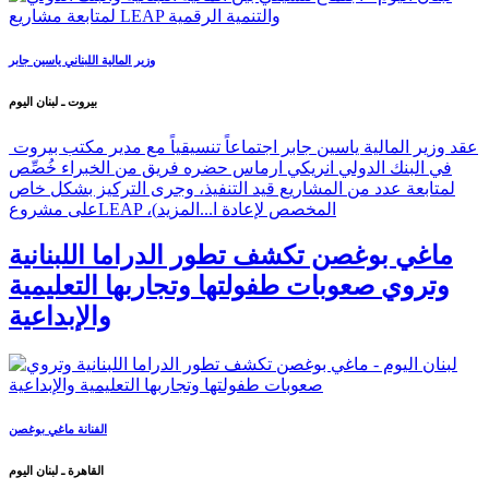
وزير المالية اللبناني ياسين جابر
بيروت ـ لبنان اليوم
عقد وزير المالية ياسين جابر اجتماعاً تنسيقياً مع مدير مكتب بيروت
في البنك الدولي انريكي ارماس حضره فريق من الخبراء خُصِّص
لمتابعة عدد من المشاريع قيد التنفيذ، وجرى التركيز بشكل خاص
على مشروعLEAP ،(المخصص لإعادة ا...
المزيد
ماغي بوغصن تكشف تطور الدراما اللبنانية
وتروي صعوبات طفولتها وتجاربها التعليمية
والإبداعية
الفنانة ماغي بوغصن
القاهرة ـ لبنان اليوم