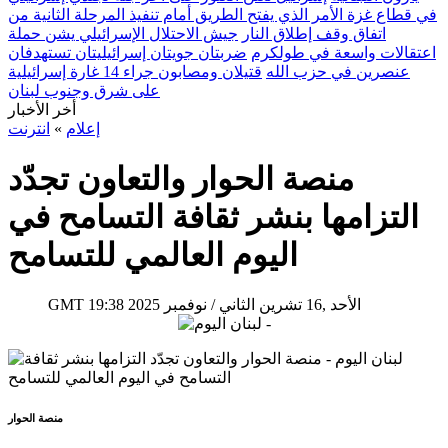
في قطاع غزة الأمر الذي يفتح الطريق أمام تنفيذ المرحلة الثانية من
اتفاق وقف إطلاق النار
جيش الاحتلال الإسرائيلي يشن حملة
اعتقالات واسعة في طولكرم
ضربتان جويتان إسرائيليتان تستهدفان
عنصرين في حزب الله
قتيلان ومصابون جراء 14 غارة إسرائيلية
على شرق وجنوب لبنان
أخر الأخبار
إعلام
»
انترنت
منصة الحوار والتعاون تجدّد
التزامها بنشر ثقافة التسامح في
اليوم العالمي للتسامح
19:38 2025 الأحد ,16 تشرين الثاني / نوفمبر
GMT
منصة الحوار