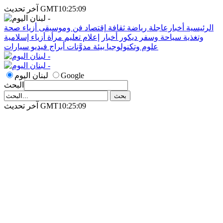
آخر تحديث GMT10:25:09
الرئيسية
أخبارعاجلة
رياضة
ثقافة
إقتصاد
فن وموسيقى
أزياء
صحة
وتغذية
سياحة وسفر
ديكور
أخبار
إعلام
تعليم
مرأة
أزياء إسلامية
علوم وتكنولوجيا
بيئة
مدوَّنات
أبراج
فيديو
سيارات
Google
لبنان اليوم
البحث
آخر تحديث GMT10:25:09