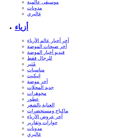
موسيقى عالمية
مدونات
غاليري
أزياء
آخر أخبار عالم الأزياء
آخر صيحات الموضة
فيديو أخبار الموضة
للرجال فقط
مُثير
مناسبات
إتيكيت
آخر موضة
جديد المحلات
مجوهرات
عطور
العناية بالشعر
ماكياج ومستحضرات
أخر عروض الأزياء
حوارات وتقارير
مدونات
غاليري