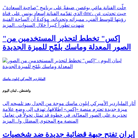
حلّت الفنانة ماغي بوغصن ضيفةً على برنامج "صاحبة السعادة"،
الذي تقدّمه الفنانة إسعاد يونس على قناة dmc، حيث تحدثت عن
رؤيتها للوسط الفني، مميزاته وتحدياته، مؤكدةً أن الساحة الفنية
شهدت تطوراً كبيراً خلال السنوات...
المزيد
"إكس" تخطط لتحذير المستخدمين من
الصور المعدلة وماسك يلمّح للميزة الجديدة
الملياردير الأميركي إيلون ماسك
واشنطن ـ لبنان اليوم
أثار الملياردير الأميركي إيلون ماسك موجة من الجدل بعد تلميحه إلى
ميزة جديدة تعتزم منصة «إكس» إطلاقها، تهدف إلى وضع علامة
تحذيرية على الصور المعدّلة، في خطوة قد تمثل تحولاً في تعامل
المنصة مع المحتوى المضلل وا...
المزيد
إيران تفتح جبهة قضائية جديدة ضد شخصيات