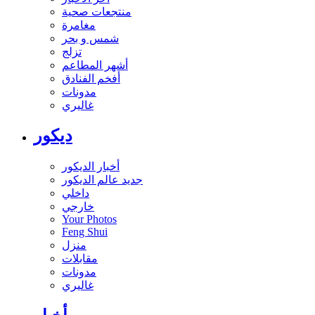
منتجعات صحية
مغامرة
شمس و بحر
تزلج
أشهر المطاعم
أفخم الفنادق
مدونات
غاليري
ديكور
أخبار الديكور
جديد عالم الديكور
داخلي
خارجي
Your Photos
Feng Shui
منزل
مقابلات
مدونات
غاليري