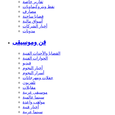
تقارير خاصة
نفط وبتروكيماويات
مصارف
قضايا ساخنة
أسواق مالية
أخبار الشركات
مدونات
فن وموسيقى
القضايا والأحداث الفنية
الحوارات الفنية
فيديو
أخبار النجوم
أسرار النجوم
حفلات ومهرجانات
تلفزيون
مقابلات
موسيقى عربية
سينما عالمية
مواهب واعدة
أخبار فنية
سينما عربية