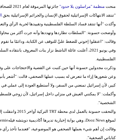
منحت
منظمة "مراسلون بلا حدود"
جائزتها ال
"تنتقد الانتهاكات الإسرائيلية لحقوق الإنسان والجرائم الإسرائيلية بحق
ال
وأكدت "أنها تنتقد فساد السلطة الفلسطينية وتقييدها لحرية الرأي والتعبير
وأوضحت حسونة: "السلطات تطاردها وتهددها وأنه جرت أكثر من محاولة 
وقالت: "اعتقلوا إخوتي للضغط عليَّ للتوقف عن الكتابة، ودائمًا ما تق
وفي يونيو 2021، أعلنت عائلة الناشط نزار بنات المعروف بان
الفلسطينية.
وذكرت مجدولين حسونة أنها حين كتبت عن القضية والاحتجاجات على وفا
وعن شعورها إزاء ما تتعرض له بسبب عملها الصحفي، قالت: "أشعر بأني 
كبير، لأن إسرائيل تمنعني من السفر، ولا أستطيع العودة إلى عملي في ال
وأكملت: "لا يمكنني العيش في منزلي داخل إسرائيل، لأن زوجي فلسطيني و
الشخصية".
والتحقت حسونة با
لموقع Dooz News، وهي بوابة إخبارية تديرها أكاديمية دويتشه فيلهDW Akademie والجمعية الألمانية للتعاون الدولي (GIZ) وجامعة نابلس.
وقالت إن أهم شيء بعملها الصحفي هو الموضوعية، "فعندما تأخذ رأي طر
كتاباتي الصحفية".