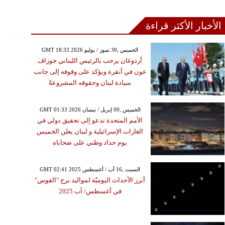
الأخبار الأكثر قراءة
GMT 18:33 2026 الخميس ,30 تموز / يوليو
أردوغان يرحب بالرئيس اللبناني جوزاف
عون في أنقرة ويؤكد على وقوفه إلى جانب
سيادة لبنان وحقوقه المشروعةً
GMT 01:33 2026 الخميس ,09 إبريل / نيسان
الأمم المتحدة تدعو إلى تحقيق دولي في
الغارات الإسرائيلية و لبنان يعلن الخميس
يوم حداد وطني على ضحاياه
GMT 02:41 2025 السبت ,16 آب / أغسطس
أبرز الأحداث اليوميّة لمواليد برج "القوس"
في أغسطس/ آب 2025