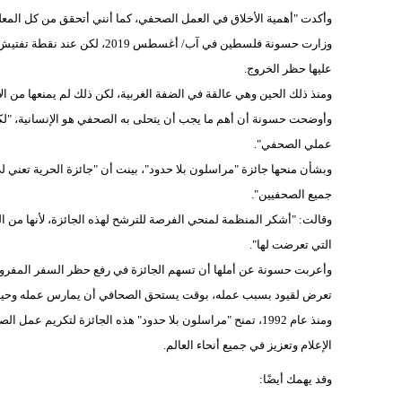
وأكدت "أهمية الأخلاق في العمل الصحفي، كما أنني أتحقق من كل المعل
وزارت حسونة فلسطين في آب/ أغس
عليها حظر الخروج.
ومنذ ذلك الحين وهي عالقة في الضفة الغربية، لكن ذلك لم يمنعها من ا
وأوضحت حسونة أن أهم ما يجب أن يتحلى به الصحفي هو الإنسانية، "لكن
عملي الصحفي".
وبشأن منحها جائزة "مراسلون بلا حدود"، بينت أن "جائزة الحرية تعني 
جميع الصحفيين".
وقالت: "أشكر المنظمة لمنحي الفرصة للترشح لهذه الجائزة، لأنها من ا
التي تعرضت لها".
وأعربت حسونة عن أملها أن تسهم الجائزة في رفع حظر السفر المفروض 
تعرض لقيود بسبب عمله، بوقت يستحق الصحافي أن يمارس عمله وحياته
ومنذ عام 1992، تمنح "مراسلون بلا حدود" هذه الجائزة لتكري
الإعلام وتعزيز في جميع أنحاء العالم.
وقد يهمك أيضًا: