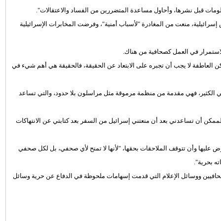
ومات قبل نشرها، وأحاول مساعدة المتضررين من الفساد والاعتقالات".
طس 2019، لكن عند نقطة تفتيش إسرائيلية، منعت من المغادرة "لأسباب أمنية"، وفرضت المخابرات الإسرائيلية
لاستمرار في العمل كصحافية من هناك.
 العاطفة لا يجب أن تجبره على الابتعاد عن الحقيقة، فالحقيقة هي أهم شيء في
لي الكثير، فهي مقدمة من منظمة مرموقة مثل مراسلون بلا حدود، والتي تساعد
لممكن أن تساعدني بعد أن منعتني إسرائيل من السفر بعد كتابتي عن الانتهاكات
عليها وأن تتوقف الملاحقات بحقها، "لأنها لا تمنح لأي صحفي، بل لكل صحفي
 بحرية".
م عمل الصحافيين ووسائل الإعلام التي قدمت إسهامات ملحوظة في الدفاع عن حرية وسائل