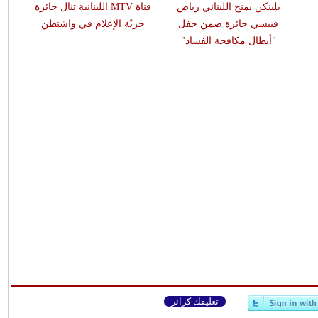
بلينكن يمنح اللبناني رياض
قناة MTV اللبنانية تنال جائزة
قبيسي جائزة ضمن حفل
حريّة الإعلام في واشنطن
"أبطال مكافحة الفساد"
تعليقك كزائر