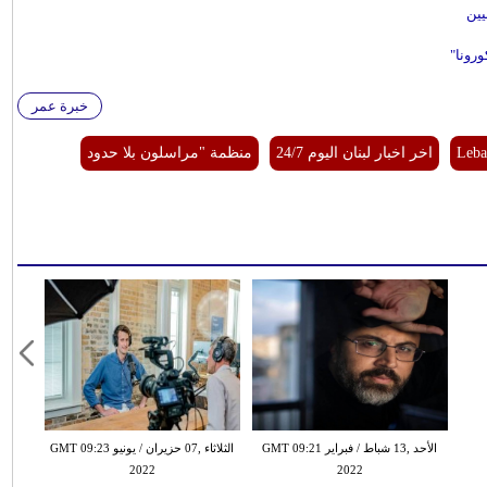
يين
ورونا"
خبرة عمر
Leba
اخر اخبار لبنان اليوم 24/7
منظمة "مراسلون بلا حدود
الأحد ,13 شباط / فبراير GMT 09:21
الثلاثاء ,07 حزيران / يونيو GMT 09:23
2022
2022