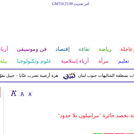
آخر تحديث GMT10:25:09
عاجلة
رياضة
ثقافة
إقتصاد
فن وموسيقى
أزياء
تعليم
مرأة
أزياء إسلامية
علوم وتكنولوجيا
بيئة
قة الشاليهات جنوب لبنان
هزة أرضية تضرب عنّايا – جبيل بقوّة 2.8 درجات على مقياس ريختر
 تحصد جائزة "مراسلون بلا حدود"