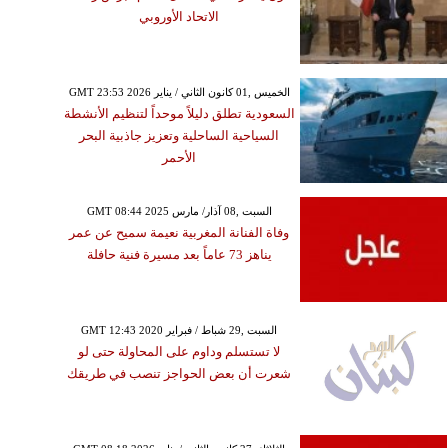
الاتحاد الأوروبي
GMT 23:53 2026 الخميس ,01 كانون الثاني / يناير
السعودية تطلق دليلاً موحداً لتنظيم الأنشطة
السياحية الساحلية وتعزيز جاذبية البحر
الأحمر
GMT 08:44 2025 السبت ,08 آذار/ مارس
وفاة الفنانة المغربية نعيمة سميح عن عمر
يناهز 73 عاماً بعد مسيرة فنية حافلة
GMT 12:43 2020 السبت ,29 شباط / فبراير
لا تستسلم وداوم على المحاولة حتى لو
شعرت أن بعض الحواجز تنصب في طريقك