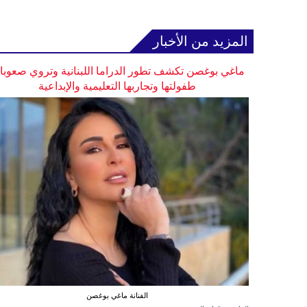
المزيد من الأخبار
ماغي بوغصن تكشف تطور الدراما اللبنانية وتروي صعوب
طفولتها وتجاربها التعليمية والإبداعية
الفنانة ماغي بوغصن