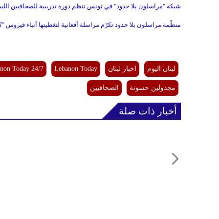
شبكة "مراسلون بلا حدود" في تونس تنظم دورة تدريبية للصحافيين الليب
منظّمة مراسلون بلا حدود تكرّم مراسلة أفغانية لتغطيتها أنباء فيروس "ك
لبنان اليوم
اخبار لبنان
Lebanon Today
non Today 24/7
مجدولين حسونة
الصحافيين
أخبار ذات صلة