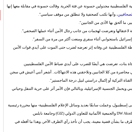
مرموقة لعام 2021 للصحافية الفلسطينية مجدولين حسونة عن فئة الحرية. وقالت حسونة في مقابلة معها إنها
صحافيين
، وأنها تكتب كصحفية ولا تنطلق من موقف سياسي".
، ما ألحق بها الأذى من الجانبين".
لاعتقالها وتعرضت لهجمات من جانب رجال الأمن أثناء عملها الصحفي".
وم إسرائيل باستجوابي أثناء سفري ومنعت أكثر من مرة من السفر".
تقاده السلطة الفلسطينية عن وفاته إثر تعرضه لضرب حتى الموت على أيدي قوات الأمن
ة بنات، تعرضت هي أيضًا للضرب على أيدي ضباط الأمن الفلسطينيين.
محاصرة من كلا الجانبين وتلاحقني هذه الانتهاكات.. أشعر أنني أعيش في سجن
قناة التركية أو إكمال دراستي لنيل درجة الماجستير".
يحمل الجنسية الإسرائيلية، وبالتالي فإن الأمر أثر على حرية التنقل وحياتي
لعمل لدى محطة TRT التركية أواخر 2015 وانتقلت إلى إسطنبول، وعملت سابقًا بعديد وسائل الإعلام الفلسطينية- منها محررة رئيسية
ف ما بشأن قضية معينة، يجب أن تأخذ رأي الطرف الآخر، وهذا ما أفعله في