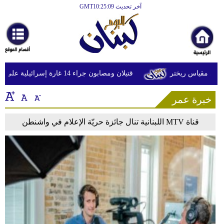
آخر تحديث GMT10:25:09
الرئيسية
أخبارعاجلة
رياضة
قتيلان ومصابون جراء 14 غارة إسرائيلية على شرق وجنوب لبنان
ثقافة
خبرة عمر
إقتصاد
فن
قناة MTV اللبنانية تنال جائزة حريّة الإعلام في واشنطن
وموسيقى
أزياء
صحة
وتغذية
سياحة