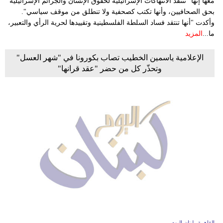
معها إنها "تنتقد الانتهاكات الإسرائيلية لحقوق الإنسان والجرائم الإسرائيلية
بحق الصحافيين، وأنها تكتب كصحفية ولا تنطلق من موقف سياسي".
وأكدت "أنها تنتقد فساد السلطة الفلسطينية وتقييدها لحرية الرأي والتعبير،
ما...
المزيد
الإعلامية ياسمين الخطيب تصاب بكورونا في "شهر العسل"
وتحذّر كل من حضر "عقد قرانها"
القاهرة ـ لبنان اليوم