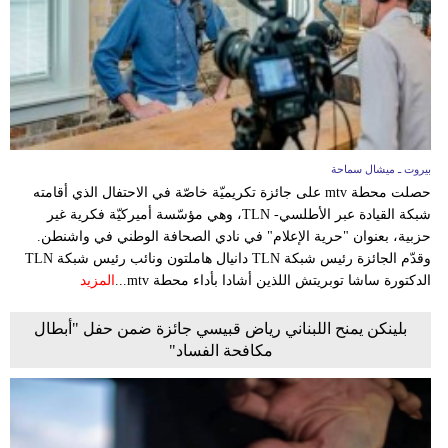
وسفر
ديكور
أخبار
إعلام
بيروت ـ ميشال سماحة
تعليم
حصلت محطة mtv على جائزة تكريميّة خاصّة في الاحتفال الذي أقامته
شبكة القيادة عبر الأطلسي- TLN، وهي مؤسّسة أميركيّة فكرية غير
مرأة
حزبية، بعنوان "حرية الإعلام" في نادي الصحافة الوطني في واشنطن.
وقدّم الجائزة رئيس شبكة TLN دانيال هاملتون ونائب رئيس شبكة TLN
أزياء
الدكتورة ساشا توبريتش اللذين أشادا بأداء محطة mtv...
المزيد
إسلامية
بلينكن يمنح اللبناني رياض قبيسي جائزة ضمن حفل "أبطال
علوم
مكافحة الفساد"
وتكنولوجيا
بيئة