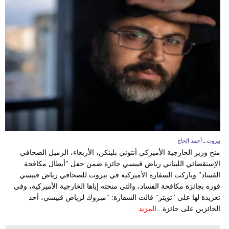
مدوَّنات
أبراج
فيديو
سيارات
بيروت ـ أحمد الحاج
منح وزير الخارجية الأميركي أنتوني بلينكن، الأربعاء، الزميل الصحافي
الإستقصائي اللبناني رياض قبيسي جائزة ضمن حفل "أبطال مكافحة
الفساد" وباركت السفارة الأميركية في بيروت للصحافي رياض قبيسي
فوزه بجائزة مكافحة الفساد، والتي منحته إياها الخارجية الأميركية، وفي
تغريدة لها على "تويتر" قالت السفارة: "مبروك لرياض قبيسي، أحد
الحائزين على جائزة...
المزيد