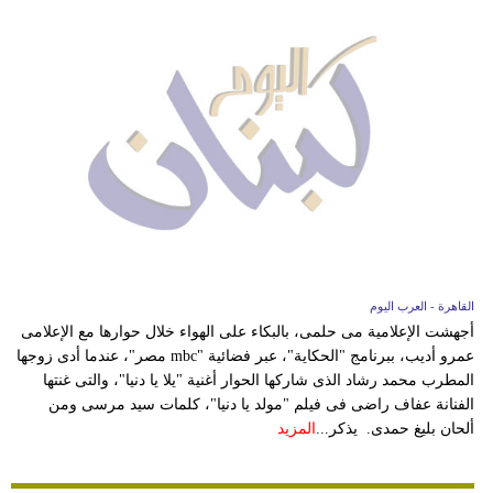
القاهرة - العرب اليوم
أجهشت الإعلامية مى حلمى، بالبكاء على الهواء خلال حوارها مع الإعلامى
عمرو أديب، ببرنامج "الحكاية"، عبر فضائية "mbc مصر"، عندما أدى زوجها
المطرب محمد رشاد الذى شاركها الحوار أغنية "يلا يا دنيا"، والتى غنتها
الفنانة عفاف راضى فى فيلم "مولد يا دنيا"، كلمات سيد مرسى ومن
ألحان بليغ حمدى. يذكر...
المزيد