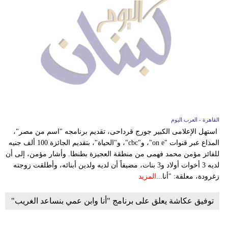
القاهرة - العرب اليوم
استهل الإعلامى الكبير جورج قرداحى، تقديم برنامجه "اسم من مصر"،
المذاع عبر قنوات "on e"، و"cbc"، و"الحياة"، بتقديم الجائزة 100 ألف جنيه
للفائز مؤمن محمد فهمى من منطقة العجيزة بطنطا. وأشار مؤمن، إلى أن
لديه 3 أخوات أولاد و3 بنات، مضيفاً أن لديه ولدين أبنائه، وأطلقت زوجته
زغرودة، معلقة: "أنا...
المزيد
توفيق عكاشة يعلق على برنامج "أنا وابن عمي بنساعد الغريب"