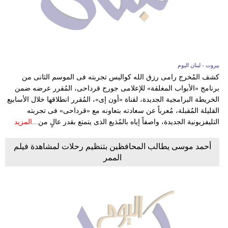
بيروت - لبنان اليوم
كشف المُخرج رامى رزق الله كواليس تجربته فى الموسم الثانى من
برنامج «الأبواب المغلقة» للإعلامى جورج قرداحى، المُقرر عرضه ضمن
الخريطة البرامجية الجديدة، لقناة «أون إى»، المُقرر انطلاقها خلال الأسابيع
القليلة المُقبلة، مُعرباً عن سعادته بتعاونه مع «قرداحى» فى تجربته
التليفزيونية الجديدة، واصفاً إياه بالمُذيع الذى يتمتع بقدر عالٍ من...
المزيد
أحمد موسى يطالب المحافظين بتنظيم رحلات لمشاهدة فيلم
الممر