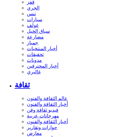
قفز
الجري
تنس
سيارات
غولف
سباق الخيل
مصارعة
جمباز
أخبار المنتخبات
تحقيقات
مدونات
أخبار المحترفين
غاليري
ثقافة
عالم الثقافة والفنون
أخبار الثقافة والفنون
فيديو ثقافة وفن
مهرجانات عربية
أخبار الثقافة والفنون
حوارات وتقارير
معارض