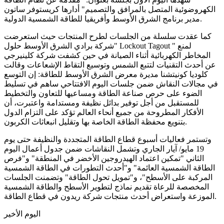
الكهروضوئية المتصل بالمرافق والتصميم" أدارها كريستوفر ساتون
مدير برنامج الشرق الأوسط وأفريقيا للطاقة الشمسية الدولية.
كما عقدت سلسلة من الجلسات لطرح المنتجات حيث استعرضت
شركة برادي الشرق الأوسط حلول" Lockout Tagout " لمنع
المخاطر الكهربائية أثناء الصيانة في حين كشفت شركة كلينيرجي
عن أحدث التقنيات لتتبع الشمس وتوسيع التقاط الإشعاعات وقالت
كلوديا كونيتشنا مديرة معرض الشرق الأوسط للطاقة: إن التوسع
في مجالات النقاش ضمن جلسات اليوم الافتتاحي ساهم في تسليط
الضوء على حرص صناعة الطاقة ومساعيها للتعاون والتخطيط
للمستقبل من أجل توفير بدائل نظيفة ومستدامة واعتبرت، أن
الأفكار المطروحة من جميع أنحاء العالم تؤكد على التزام الدول
بتنويع محفظة الطاقة الخاصة بها وتقليل انبعاثات الكربون.
وتستمر فعاليات أسبوع قطاع الطاقة المتجددة والنظيفة حتى يوم
19 مايو/ آيار الجاري وتشمل النقاشات ضمن جدول أعمال اليوم
الثاني "تمكين اعتماد الهيدروجين الأخضر في المنطقة" و"فرص
الطاقة الشمسية العائمة" و"أحدث التطورات في الطاقة الشمسية
المركبة على الأسطح"، و"تمويل تحول الطاقة" وتضمنت الجلسات
المخصصة للرعاة تقديم نماذج لتطوير الأسطح والطاقة الشمسية
الموزعة واستعراض أحدث منتجات شركة ريدون في قطاع الطاقة.
اليوم الأخير