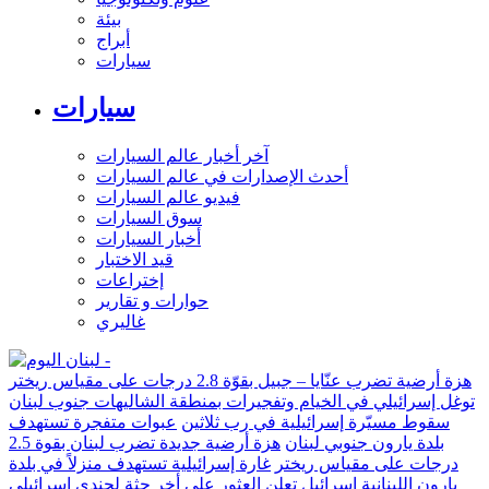
بيئة
أبراج
سيارات
سيارات
آخر أخبار عالم السيارات
أحدث الإصدارات في عالم السيارات
فيديو عالم السيارات
سوق السيارات
أخبار السيارات
قيد الاختبار
إختراعات
حوارات و تقارير
غاليري
هزة أرضية تضرب عنّايا – جبيل بقوّة 2.8 درجات على مقياس ريختر
توغل إسرائيلي في الخيام وتفجيرات بمنطقة الشاليهات جنوب لبنان
سقوط مسيّرة إسرائيلية في رب ثلاثين
عبوات متفجرة تستهدف
بلدة يارون جنوبي لبنان
هزة أرضية جديدة تضرب لبنان بقوة 2.5
درجات على مقياس ريختر
غارة إسرائيلية تستهدف منزلاً في بلدة
يارون اللبنانية
إسرائيل تعلن العثور على أخر جثة لجندي إسرائيلي