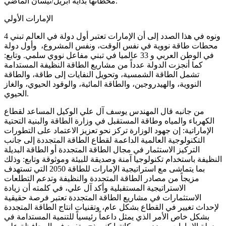
محطاتها بداية أبريل/نيسان الماضي.
الإمارات الأولي
ونوه في هذا الصدد إلى أن الإمارات تعتبر أول دولة في العالم تبني 4
محطات طاقة نووية في نفس الوقت، ونفس المشروع، وأول دولة
في الوطن العربي و 33 عالميا في تبني مفاعل نووي سلمي. وتابع:
كما أنجزت الدولة عدداً من مشاريع الطاقة النظيفة المستدامة
تشمل الطاقة الشمسية، وتحويل النفايات إلى طاقة، والطاقة
النووية، والهيدروجين، والطاقة المائية، والوقود الحيوي، والغاز
الحيوي.
من جانبه قال المهندس يوسف آل علي الوكيل المساعد لقطاع
الكهرباء والمياه وطاقة المستقبل في وزارة الطاقة والبنية التحتية
الإماراتية: إن جهود الوزارة تركز نحو تعزيز الاعتماد على التطورات
التكنولوجية العالمية الداعمة لقطاع الطاقة المتجددة إلى جانب
التركيز الاستثمار في مجال الطاقة المتجددة أو الطاقة البديلة
النظيفة باستخدام تكنولوجيا آمنة وصديقة للبيئة وموثوقة وتابع: وذلك
بما يتماشى مع استراتيجية الإمارات للطاقة 2050 التي تستهدف
مزيجاً من مصادر الطاقة المتجددة والنظيفة وتدعم التطلعات
الاستراتيجية المستقبلية وأكد آل علي، في كلمته أن زيادة
الاستثمارات في مشاريع الطاقة المتجددة تعتبر فرصة حقيقية
لإحداث تغيير في القطاع بشكل عام، وتقنيات انتاج الطاقة المتجددة
بشكل خاص الأمر الذي يمثل داعماً رئيسياً للتنمية المستدامة في