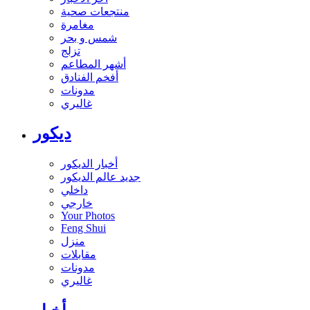
منتجعات صحية
مغامرة
شمس و بحر
تزلج
أشهر المطاعم
أفخم الفنادق
مدونات
غاليري
ديكور
أخبار الديكور
جديد عالم الديكور
داخلي
خارجي
Your Photos
Feng Shui
منزل
مقابلات
مدونات
غاليري