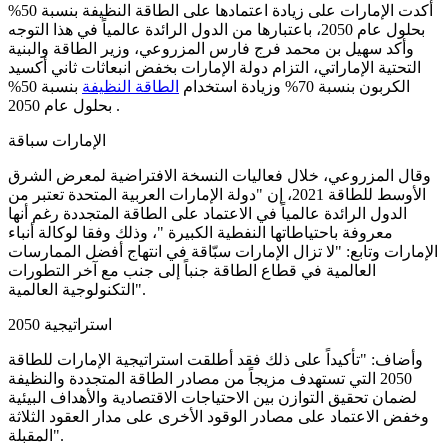
أكدت الإمارات على زيادة اعتمادها على الطاقة النظيفة بنسبة 50%
بحلول عام 2050، باعتبارها من الدول الرائدة عالمياً في هذا التوجه
وأكد سهيل بن محمد فرج فارس المزروعي، وزير الطاقة والبنية
التحتية الإماراتي، التزام دولة الإمارات بخفض انبعاثات ثاني أكسيد
الكربون بنسبة 70% وزيادة استخدام
الطاقة النظيفة
بنسبة 50%
بحلول عام 2050 .
الإمارات سباقة
وقال المزروعي، خلال فعاليات النسخة الافتراضية لمعرض الشرق
الأوسط للطاقة 2021، إن "دولة الإمارات العربية المتحدة تعتبر من
الدول الرائدة عالمياً في الاعتماد على الطاقة المتجددة رغم أنها
معروفة باحتياطاتها النفطية الكبيرة "، وذلك وفقا لوكالة أنباء
الإمارات وتابع: "لا تزال الإمارات سبّاقة في انتهاج أفضل الممارسات
العالمية في قطاع الطاقة جنباً إلى جنب مع آخر التطورات
التكنولوجية العالمية".
استراتيجية 2050
وأضاف: "تأكيداً على ذلك فقد أطلقت استراتيجية الإمارات للطاقة
2050 التي تستهدف مزيجاً من مصادر الطاقة المتجددة والنظيفة
لضمان تحقيق التوازن بين الاحتياجات الاقتصادية والأهداف البيئية
وخفض الاعتماد على مصادر الوقود الأخرى على مدار العقود الثلاثة
المقبلة".