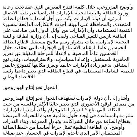
وأوضح المزروعي، خلال كلمة افتتاح المعرض الذي عقد تحت رعاية
وزارة الطاقة والبنية التحتية بالإمارات افتراضياً عبر تقنية الاتصال
المرئي، أن دولة الإمارات تبنّت من أجل استدامة قطاع الطاقة
المتجددة، والمحافظة على البيئة، أحدث الابتكارات الدافعة لمسيرة
التنمية المستدامة، وأن الإمارات من أوائل الدول التي صادقت على
اتفاقية باريس للتغير المناخي ولفت إلى أن وزارة الطاقة والبنية
التحتية الإماراتية، بدأت مشوار رسم ملامح مستقبل قطاع الطاقة
للخمسين عاماً المقبلة بالاستناد إلى الإنجازات التي تحققت خلال
الخمسين عاماً الماضية، والإعداد للمرحلة المقبلة عبر تعزيز
الجاهزية للمستقبل، وإعداد السياسات، والاستراتيجيات، وتبني نهج
استباقي يدعم ريادة الإمارات عالمياً ويعزز مكانتها كنموذج عالمي
للتنمية الشاملة المستدامة في قطاع الطاقة الذي يعتبر داعماً رئيساً
للاقتصاد الوطني.
التحول نحو إنتاج الهيدروجين
وأشار إلى أن دولة الإمارات تستهدف التحول نحو إنتاج الهيدروجين
من مصادر الوقود الأحفوري الذي يعتبر حاليًا الأكثر تنافسية من حيث
التكلفة التي تبلغ 1.5 دولار للكيلوجرام وأكد، أن دولة الإمارات
ملتزمة بالمساعدة في إيجاد حلول عالمية جديدة للتحديات المرتبطة
بقطاع الطاقة من خلال الشراكات، وتبادل المعرفة، وبناء القدرات
وأوضح، أن الطاقة النظيفة تمثل جزءاً أساسياً من خليط الطاقة
المستقبلي الأمر الذي تأخذه الإمارات في الحسبان عند صياغة