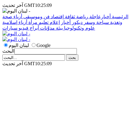
آخر تحديث GMT10:25:09
الرئيسية
أخبارعاجلة
رياضة
ثقافة
إقتصاد
فن وموسيقى
أزياء
صحة
وتغذية
سياحة وسفر
ديكور
أخبار
إعلام
تعليم
مرأة
أزياء إسلامية
علوم وتكنولوجيا
بيئة
مدوَّنات
أبراج
فيديو
سيارات
Google
لبنان اليوم
البحث
آخر تحديث GMT10:25:09