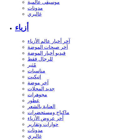
موسيقى عالمية
مدونات
غاليري
أزياء
آخر أخبار عالم الأزياء
آخر صيحات الموضة
فيديو أخبار الموضة
للرجال فقط
مُثير
مناسبات
إتيكيت
آخر موضة
جديد المحلات
مجوهرات
عطور
العناية بالشعر
ماكياج ومستحضرات
أخر عروض الأزياء
حوارات وتقارير
مدونات
غاليري