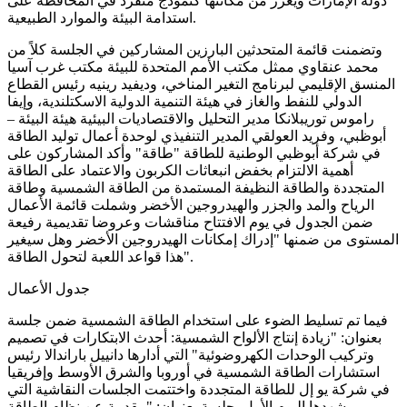
دولة الإمارات ويعزز من مكانتها كنموذج متفرد في المحافظة على
استدامة البيئة والموارد الطبيعية.
وتضمنت قائمة المتحدثين البارزين المشاركين في الجلسة كلاً من
محمد عنقاوي ممثل مكتب الأمم المتحدة للبيئة مكتب غرب آسيا
المنسق الإقليمي لبرنامج التغير المناخي، وديفيد رينيه رئيس القطاع
الدولي للنفط والغاز في هيئة التنمية الدولية الاسكتلندية، وإيفا
راموس توريبلانكا مدير التحليل والاقتصاديات البيئية هيئة البيئة –
أبوظبي، وفريد العولقي المدير التنفيذي لوحدة أعمال توليد الطاقة
في شركة أبوظبي الوطنية للطاقة "طاقة" وأكد المشاركون على
أهمية الالتزام بخفض انبعاثات الكربون والاعتماد على الطاقة
المتجددة والطاقة النظيفة المستمدة من الطاقة الشمسية وطاقة
الرياح والمد والجزر والهيدروجين الأخضر وشملت قائمة الأعمال
ضمن الجدول في يوم الافتتاح مناقشات وعروضا تقديمية رفيعة
المستوى من ضمنها "إدراك إمكانات الهيدروجين الأخضر وهل سيغير
هذا قواعد اللعبة لتحول الطاقة".
جدول الأعمال
فيما تم تسليط الضوء على استخدام الطاقة الشمسية ضمن جلسة
بعنوان: "زيادة إنتاج الألواح الشمسية: أحدث الابتكارات في تصميم
وتركيب الوحدات الكهروضوئية" التي أدارها دانييل باراندالا رئيس
استشارات الطاقة الشمسية في أوروبا والشرق الأوسط وإفريقيا
في شركة يو إل للطاقة المتجددة واختتمت الجلسات النقاشية التي
شهدها اليوم الأول بجلسة بعنوان: "مقدمة عن نظام الطاقة