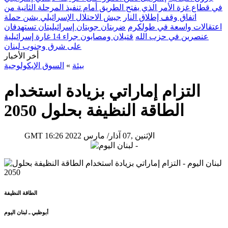
في قطاع غزة الأمر الذي يفتح الطريق أمام تنفيذ المرحلة الثانية من
اتفاق وقف إطلاق النار
جيش الاحتلال الإسرائيلي يشن حملة
اعتقالات واسعة في طولكرم
ضربتان جويتان إسرائيليتان تستهدفان
عنصرين في حزب الله
قتيلان ومصابون جراء 14 غارة إسرائيلية
على شرق وجنوب لبنان
أخر الأخبار
بيئة
»
السوق الإيكولوجية
التزام إماراتي بزيادة استخدام
الطاقة النظيفة بحلول 2050
16:26 2022 الإثنين ,07 آذار/ مارس
GMT
الطاقة النظيفة
أبوظبي ـ لبنان اليوم