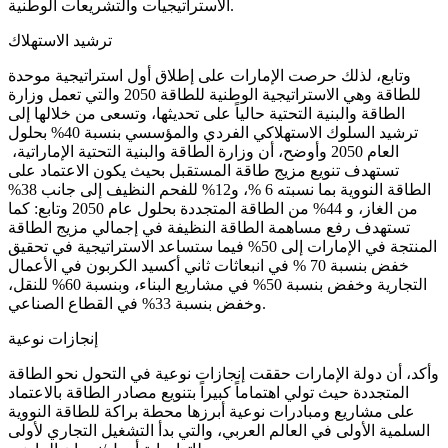
الاستراتيجيات والتشريعات الوطنية.
ترشيد الاستهلاك
وتابع، لذلك حرصت الإمارات على إطلاق أول استراتيجية موحدة
للطاقة وهي الاستراتيجية الوطنية للطاقة 2050 والتي تعمل وزارة
الطاقة والبنية التحتية حالياً على تحديثها، وتسعى من خلالها إلى
ترشيد السلوك الاستهلاكي الفردي والمؤسسي بنسبة 40% بحلول
العام 2050 وأوضح، أن وزارة الطاقة والبنية التحتية الإماراتية،
تستهدف تنويع مزيج طاقة المستقبل بحيث يكون الاعتماد على
الطاقة النووية بما نسبته 6 %، و12% للفحم النظيف إلى جانب 38%
من الغاز، و 44% من الطاقة المتجددة بحلول عام 2050 وتابع: كما
تستهدف رفع مساهمة الطاقة النظيفة في إجمالي مزيج الطاقة
المنتجة في الإمارات إلى 50% فيما ستساعد الاستراتيجية في تحقيق
خفض بنسبة 70 % في انبعاثات ثاني أكسيد الكربون في الأعمال
التجارية وخفض بنسبة 50% في مشاريع البناء، وبنسبة 60% للنقل،
وخفض بنسبة 33% في القطاع الصناعي.
إنجازات نوعية
وأكد، أن دولة الإمارات حققت إنجازات نوعية في التحول نحو الطاقة
المتجددة حيث تولي اهتماماً كبيراً بتنويع مصادر الطاقة بالاعتماد
على مشاريع ومبادرات نوعية أبرزها محطة براكة للطاقة النووية
السلمية الأولى في العالم العربي، والتي بدأ التشغيل التجاري لأولى