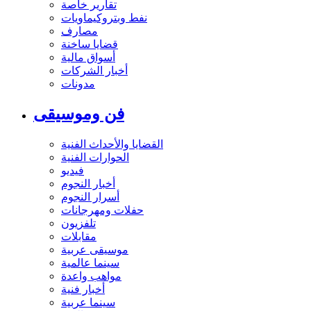
تقارير خاصة
نفط وبتروكيماويات
مصارف
قضايا ساخنة
أسواق مالية
أخبار الشركات
مدونات
فن وموسيقى
القضايا والأحداث الفنية
الحوارات الفنية
فيديو
أخبار النجوم
أسرار النجوم
حفلات ومهرجانات
تلفزيون
مقابلات
موسيقى عربية
سينما عالمية
مواهب واعدة
أخبار فنية
سينما عربية