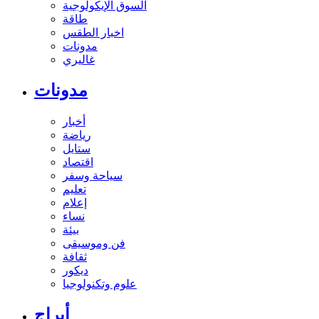
السوق الإيكولوجية
طاقة
اخبار الطقس
مدونات
غاليري
مدونات
أخبار
رياضة
ستايل
اقتصاد
سياحة وسفر
تعليم
إعلام
نساء
بيئة
فن وموسيقى
ثقافة
ديكور
علوم وتكنولوجيا
أبراج