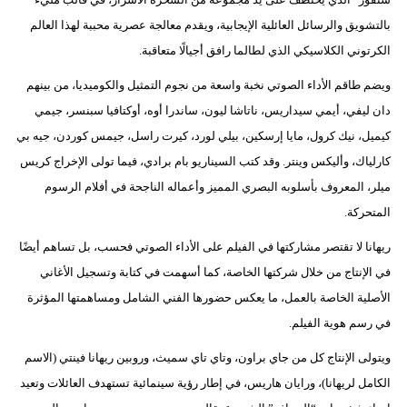
مدوَّنات
بالتشويق والرسائل العائلية الإيجابية، ويقدم معالجة عصرية محببة لهذا العالم
أبراج
الكرتوني الكلاسيكي الذي لطالما رافق أجيالًا متعاقبة.
ويضم طاقم الأداء الصوتي نخبة واسعة من نجوم التمثيل والكوميديا، من بينهم
فيديو
دان ليفي، أيمي سيداريس، ناتاشا ليون، ساندرا أوه، أوكتافيا سبنسر، جيمي
سيارات
كيميل، نيك كرول، مايا إرسكين، بيلي لورد، كيرت راسل، جيمس كوردن، جيه بي
كارلياك، وأليكس وينتر. وقد كتب السيناريو بام برادي، فيما تولى الإخراج كريس
ميلر، المعروف بأسلوبه البصري المميز وأعماله الناجحة في أفلام الرسوم
المتحركة.
ريهانا لا تقتصر مشاركتها في الفيلم على الأداء الصوتي فحسب، بل تساهم أيضًا
في الإنتاج من خلال شركتها الخاصة، كما أسهمت في كتابة وتسجيل الأغاني
الأصلية الخاصة بالعمل، ما يعكس حضورها الفني الشامل ومساهمتها المؤثرة
في رسم هوية الفيلم.
ويتولى الإنتاج كل من جاي براون، وتاي تاي سميث، وروبين ريهانا فينتي (الاسم
الكامل لريهانا)، ورايان هاريس، في إطار رؤية سينمائية تستهدف العائلات وتعيد