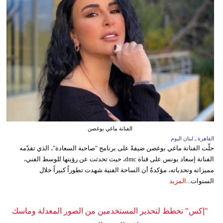
الفنانة ماغي بوغصن
القاهرة ـ لبنان اليوم
حلّت الفنانة ماغي بوغصن ضيفةً على برنامج "صاحبة السعادة"، الذي تقدّمه
الفنانة إسعاد يونس على قناة dmc، حيث تحدثت عن رؤيتها للوسط الفني،
مميزاته وتحدياته، مؤكدةً أن الساحة الفنية شهدت تطوراً كبيراً خلال
السنوات...
المزيد
"إكس" تخطط لتحذير المستخدمين من الصور المعدلة وماسك