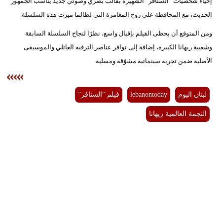
إحياء شخصيات “السنافر” الشهيرة بقالب بصري وصوتي جديد يناسب الجمهور
الحديث، مع المحافظة على روح المغامرة التي لطالما ميزت هذه السلسلة.
ومن المتوقع أن يحظى الفيلم بإقبال واسع، نظرًا لنجاح السلسلة السابقة
وشعبية ريهانا الكبيرة، إضافة إلى توافر عناصر الترفيه العائلي والموسيقى
الأصلية ضمن تجربة سينمائية مشوّقة ومسلية.
لبنان اليوم
lebanontoday
فيلم “السنافر”
النجمة العالمية ريهانا