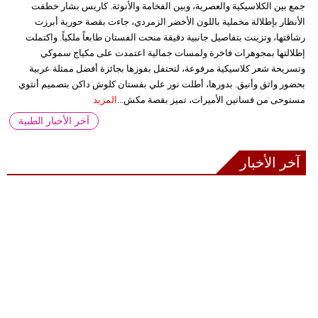
جمع بين الكلاسيكية والعصرية، وبين الفخامة والأنوثة. كاريس بشار خطفت
الأنظار بإطلالة مخملية باللون الأخضر الزمردي، جاءت بقصة حورية أبرزت
رشاقتها، وتزينت بتفاصيل جانبية دقيقة منحت الفستان طابعاً ملكياً. واكتملت
إطلالتها بمجوهرات فاخرة ولمسات جمالية اعتمدت على مكياج سموكي
وتسريحة شعر كلاسيكية مرفوعة، لتحتفل بفوزها بجائزة أفضل ممثلة عربية
بحضور واثق وأنيق. بدورها، أطلت نور علي بفستان كلوش داكن بتصميم أنثوي
مستوحى من فساتين الأميرات، تميز بقصة مكش...
المزيد
آخر الأخبار الطبية
آخر الأخبار