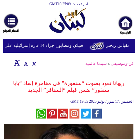
آخر تحديث GMT10:25:09
الرئيسية
أخبارعاجلة
رياضة
قتيلان ومصابون جراء 14 غارة إسرائيلية على شرق وجنوب لبنان
ثقافة
إقتصاد
فن-وموسيقى
»
سينما عالمية
فن
ريهانا تعود بصوت “سنفورة” في مغامرة إنقاذ “بابا
وموسيقى
سنفور” ضمن فيلم “السنافر” الجديد
أزياء
19:55 2025 الخميس ,17 تموز / يوليو
GMT
صحة
وتغذية
سياحة