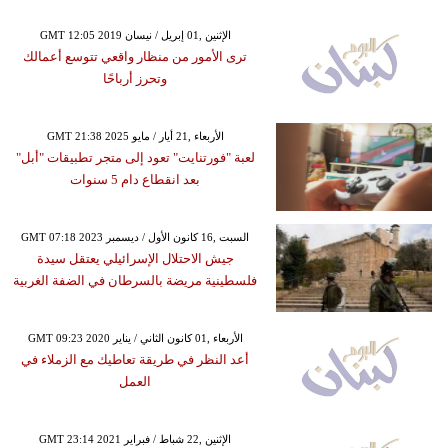
GMT 12:05 2019 الإثنين ,01 إبريل / نيسان
ترى الأمور من منظار واقعي تتوسع أعمالك
وتحرز أرباحًا
GMT 21:38 2025 الأربعاء ,21 أيار / مايو
لعبة "فورتنايت" تعود إلى متجر تطبيقات "أبل"
بعد انقطاع دام 5 سنوات
GMT 07:18 2023 السبت ,16 كانون الأول / ديسمبر
جيش الاحتلال الإسرائيلي يعتقل سيدة
فلسطينية مريضة بالسرطان في الضفة الغربية
GMT 09:23 2020 الأربعاء ,01 كانون الثاني / يناير
أعد النظر في طريقة تعاطيك مع الزملاء في
العمل
GMT 23:14 2021 الإثنين ,22 شباط / فبراير