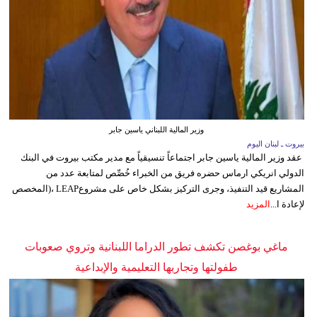
وزير المالية اللبناني ياسين جابر
بيروت ـ لبنان اليوم
عقد وزير المالية ياسين جابر اجتماعاً تنسيقياً مع مدير مكتب بيروت في البنك
الدولي انريكي ارماس حضره فريق من الخبراء خُصِّص لمتابعة عدد من
المشاريع قيد التنفيذ، وجرى التركيز بشكل خاص على مشروعLEAP ،(المخصص
لإعادة ا...
المزيد
ماغي بوغصن تكشف تطور الدراما اللبنانية وتروي صعوبات
طفولتها وتجاربها التعليمية والإبداعية