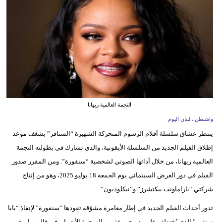
وسفر
ديكور
أخبار
إعلام
تعليم
النجمة العالمية ريهانا
مرأة
واشنطن ـ لبنان اليوم
ينتظر عشاق سلسلة أفلام الرسوم المتحركة الشهيرة “السنافر” بشغف موعد
أزياء
إطلاق الفيلم الجديد من السلسلة الأيقونية، والذي تشارك في بطولته النجمة
إسلامية
العالمية ريهانا، من خلال أدائها الصوتي لشخصية “سنفورة”. ومن المقرر صدور
علوم
الفيلم في دور العرض السينمائي يوم الجمعة 18 يوليو 2025، وهو من إنتاج
وتكنولوجيا
شركتي “باراماونت بيكتشرز” و”نيكلوديون”.
بيئة
تدور أحداث الفيلم الجديد في إطار مغامرة مشوّقة تقودها “سنفورة” لإنقاذ “بابا
سنفور” الذي يُختطف على يد مجموعة من السحرة الأشرار، في قالب مليء