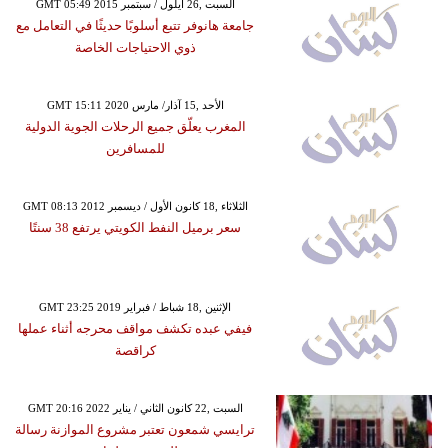
GMT 05:49 2015 السبت ,26 أيلول / سبتمبر
جامعة هانوفر تتبع أسلوبًا حديثًا في التعامل مع
ذوي الاحتياجات الخاصة
GMT 15:11 2020 الأحد ,15 آذار/ مارس
المغرب يعلّق جميع الرحلات الجوية الدولية
للمسافرين
GMT 08:13 2012 الثلاثاء ,18 كانون الأول / ديسمبر
سعر برميل النفط الكويتي يرتفع 38 سنتًا
GMT 23:25 2019 الإثنين ,18 شباط / فبراير
فيفي عبده تكشف مواقف محرجه أثناء عملها
كراقصة
GMT 20:16 2022 السبت ,22 كانون الثاني / يناير
ترايسي شمعون تعتبر مشروع الموازنة رسالة