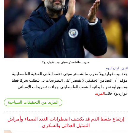
مدرب مانشستر سيتي بيب غوارديولا
لندن ـ لبنان اليوم
جدد بيب غوارديولا مدرب مانشستر سيتي دعمه العلني للقضية الفلسطينية
مؤكدا أن التضامن الحقيقي لا يقتصر على التصريحات بل يتطلب تحركا فعليا
ومسؤولية نحو ما يعانيه الشعب الفلسطيني. وجاءت تصريحات الإسباني
غوارديولا خلا...
المزيد
المزيد من التحقيقات السياحية
إرتفاع ضغط الدم قد يكشف اضطرابات الغدد الصماء وأمراض
التمثيل الغذائي والسكري