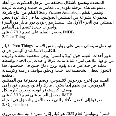
المتعددة ويجتمع بأشكال مختلفة من الرجل العنكبوت من أبعاد
متنوعة. هذه الرحلة تقوده إلى مغامرات جديدة وتحديات فريدة.
الفيلم من إنتاج شركة Sony Pictures Animation، ويتميز الفيلم
بمجموعة متنوعة من الممثلين الصوتيين، بما في ذلك عودة بعض
الممثلين من الجزء الأول مثل شميك مور (يؤدي دور مايلز موراليس)
وأصوات جديدة تنضم إلى الطاقم.
وحصل الفيلم على تقييم 8.7/10 على IMDB.
2. Poor Things
فيلم "Poor Things" هو عمل سينمائي مبني على رواية بنفس الاسم
للكاتب الاسكتلندي آليستر جراي.
تدور أحداث الفيلم حول "بيلا باكستر"، وهي شخصية معقدة وفريدة
من نوعها. بيلا هي امرأة شابة ماتت غرقاً وأعيدت إلى الحياة بواسطة
عملية جراحية غير عادية تقوم بزرع دماغ جنين في جمجمتها. هذا
التحول يعطي الشخصية بُعداً جديداً ويخلق مواقف درامية وكوميدية
معقدة.
الفيلم من إخرج يورجوس لانثيموس، ويضم مجموعة من الممثلين
الموهوبين. من بينهم إيما ستون، مارك رافالو، ويليم دافو، رامي
يوسف، كريستوفر أبوت، وجيرود كارمايكل.
وحصل الفيلم علي تقيم 8.5/10 على IMDB.
تعرفوا إلى أفضل الأفلام التي تبعث الأمل والتفاؤل في الحياة
3. Oppenheimer
فيلم "أوبنهايمر" لعام 2023 هو فيلم إثارة سيرة ذاتية ملحمي يروي