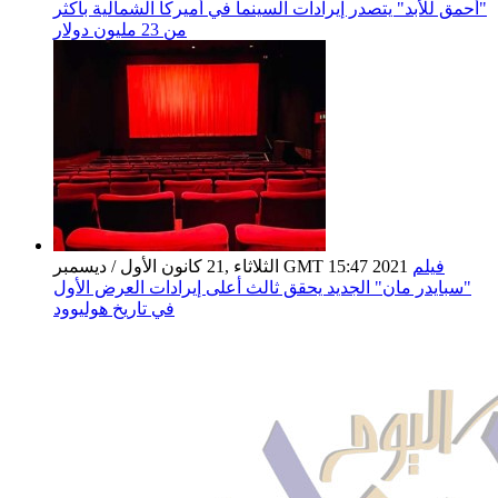
"أحمق للأبد" يتصدر إيرادات السينما في أميركا الشمالية بأكثر
من 23 مليون دولار
فيلم
الثلاثاء ,21 كانون الأول / ديسمبر GMT 15:47 2021
"سبايدر مان" الجديد يحقق ثالث أعلى إيرادات العرض الأول
في تاريخ هوليوود