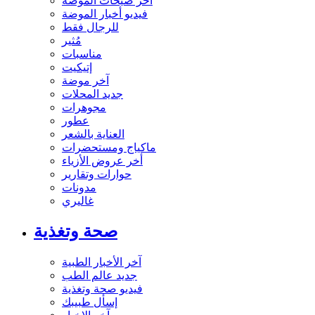
آخر صيحات الموضة
فيديو أخبار الموضة
للرجال فقط
مُثير
مناسبات
إتيكيت
آخر موضة
جديد المحلات
مجوهرات
عطور
العناية بالشعر
ماكياج ومستحضرات
أخر عروض الأزياء
حوارات وتقارير
مدونات
غاليري
صحة وتغذية
آخر الأخبار الطبية
جديد عالم الطب
فيديو صحة وتغذية
إسأل طبيبك