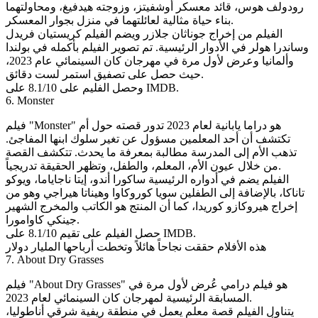
رودولف هوس، قائد معسكر أوشفيتز، وزوجته هيدفيغ، ومحاولتهما
بناء حياة مثالية لعائلتهما في منزل بجوار المعسكر.
الفيلم من إخراج جوناثان جلازر ويضم الفيلم كريستيان فريدل
وساندرا هولر في الأدوار الرئيسية. تم تصوير الفيلم بأكمله في بولندا
وألمانيا وعرض لأول مرة في مهرجان كان السينمائي عام 2023،
حيث حصل على تصفيق استمر لست دقائق.
وحصل الفليم على 8.1/10 على IMDB.
6. Monster
فيلم "Monster" هو دراما يابانية لعام 2023 تدور قصته حول أم
تكتشف أن أحد المعلمين مسؤول عن تغير سلوك ابنها المفاجئ.
تذهب الأم إلى المدرسة مطالبة بمعرفة ما يحدث. تتكشف القصة
من خلال عيون الأم، المعلم، والطفل، وتظهر الحقيقة تدريجياً.
الفيلم يضم في أدواره الرئيسية ساكورا أندو، إيتا ناجاياما، ويوكو
تاناكا، بالإضافة إلى الطفلين سويا كوروكاوا وهيناتا هيراجي وهو من
إخراج هيروكازو كوريدا، كما أن المنتج هو الكاتب والمخرج الشهير
جينكي كاوامورا.
حصل الفيلم على تقيم 8.1/10 على IMDB.
هذه الأفلام حققت نجاحاً هائلاً وتخطت أرباحها المليار دولار
7. About Dry Grasses
فيلم "About Dry Grasses" هو فيلم درامي عُرض لأول مرة في
المسابقة الرئيسية لمهرجان كان السينمائي لعام 2023.
يتناول الفيلم قصة معلم يعمل في منطقة ريفية شرقي أناطوليا،