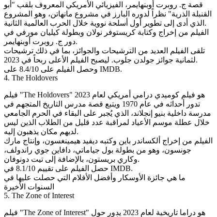
قصة ج. روبرت أوبنهايمر، الفيزيائي الأمريكي المعروف بلقب "أبو
القنبلة الذرية" نظراً لدوره البارز في مشروع مانهاتن، وهو المشروع
الذي أدى إلى تطوير أول أسلحة نووية خلال الحرب العالمية الثانية.
الفيلم من إخراج وكتابة كريستوفر نولان وبطولة كيليان مورفي في
دور ج. روبرت أوبنهايمر.
تلقى الفيلم العديد من الترشيحات والجوائز، بما في ذلك ترشيحات
لثمانية جوائز جولدن جلوب. ليصبح الفيلم الأعلى ربحاً في 2023.
وحصل الفيلم على 8.4/10 على IMDB.
4. The Holdovers
فيلم "The Holdovers" هو فيلم كوميدي درامي أمريكي لعام 2023
تدور أحداثه في عام 1970 ويتبع قصة مدرس التاريخ المتجهم في
مدرسة داخلية بنيو إنجلاند، الذي يُجبر على البقاء في الحرم الجامعي
خلال عطلة موسم الأعياد لمراقبة عدد قليل من الطلاب الذين ليس
لديهم مكان يذهبون إليه.
الفيلم من إخراج ألكساندر باين وكتبه ديفيد هيمينغسون، وإنتاج مارك
جونسون، وهو من بطولة بول جياماتي، دافاين جوي راندولف،
وكاري بريستون، بالإضافة إلى تيت دونوفان.
حصل الفيلم على تقييم 8.1/10 في IMDB.
ما هي جائزة الأوسكار وأفضل الأفلام التي حصلت عليها في
السنوات الأخيرة
5. The Zone of Interest
فيلم "The Zone of Interest" هو دراما تاريخية لعام 2023 يدور حول