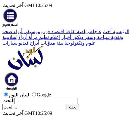
آخر تحديث GMT10:25:09
الرئيسية
أخبارعاجلة
رياضة
ثقافة
إقتصاد
فن وموسيقى
أزياء
صحة
وتغذية
سياحة وسفر
ديكور
أخبار
إعلام
تعليم
مرأة
أزياء إسلامية
علوم وتكنولوجيا
بيئة
مدوَّنات
أبراج
فيديو
سيارات
Google
لبنان اليوم
البحث
آخر تحديث GMT10:25:09