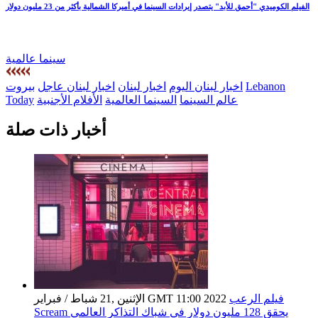
الفيلم الكوميدي "أحمق للأبد" يتصدر إيرادات السينما في أميركا الشمالية بأكثر من 23 مليون دولار
سينما عالمية
Lebanon
اخبار لبنان اليوم
اخبار لبنان
اخبار لبنان عاجل
بيروت
عالم السينما
السينما العالمية
الأفلام الأجنبية
Today
أخبار ذات صلة
فيلم الرعب
الإثنين ,21 شباط / فبراير GMT 11:00 2022
Scream يحقق 128 مليون دولار في شباك التذاكر العالمي