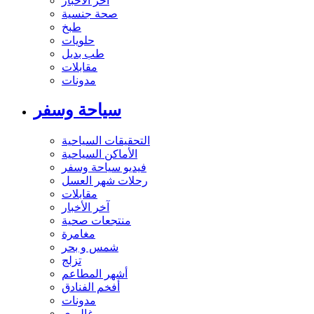
آخر الاخبار
صحة جنسية
طبخ
حلويات
طب بديل
مقابلات
مدونات
سياحة وسفر
التحقيقات السياحية
الأماكن السياحية
فيديو سياحة وسفر
رحلات شهر العسل
مقابلات
آخر الأخبار
منتجعات صحية
مغامرة
شمس و بحر
تزلج
أشهر المطاعم
أفخم الفنادق
مدونات
غاليري