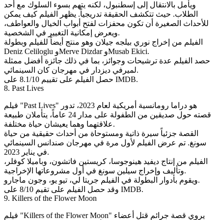
ويأمل بالانتقال إلى إسطنبول، لكنه يتهم بسوء السلوك مع أحد
الطلاب. حيث تتكشف الحقيقة تدريجياً. يظهر الفيلم كيف يمكن
للأحداث الصغيرة أن تكون محفزات لفتح أبواب الخيال والعواطف،
ويعرض إمكانية التغيير في الشخصية.
الفيلم من إخراج نوري بيلجه جيلان وهو منتج أيضاً للفيلم وبطولة
Deniz Celiloglu وMerve Dizdar وMusab Ekici.
حصد الفيلم عدة ترشيحات وجوائز، بما في ذلك جائزة أفضل ممثلة
لميرفي ديزدار في مهرجان كان السينمائي.
حصل الفيلم على تقييم 8.1/10 على IMDB.
8. Past Lives
فيلم "Past Lives" هو دراما رومانسية أمريكية لعام 2023، تدور
قصته حول صديقين من الطفولة على مدار 24 عاماً، يتأملان طبيعة
علاقتهما وهما يعيشان حياة مختلفة.
القصة جزئياً سيرة ذاتية ومستوحاة من أحداث حقيقية من حياة
سونغ. تم عرض الفيلم لأول مرة في مهرجان صندانس السينمائي
في يناير 2023.
الفيلم من إنتاج ديفيد هينوجوسا، كريستين فاتشون، وباميلا كوفلر،
وتأليف وإخراج سيلين سونغ في أول مشروعاتها الإخراجية.
ويقوم بأدوار البطولة في الفيلم جريتا لي، تيو يو، وجون ماجارو.
وقد حصل الفيلم على تقيم 8/10 على IMDB.
9. Killers of the Flower Moon
فيلم "Killers of the Flower Moon" يروي قصة جرائم قتل أعضاء