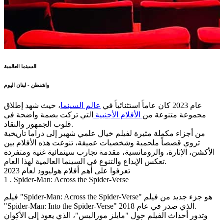
السينما العالمية
واشنطن - لبنان اليوم
عام 2023 كان عاماً استثنائياً في
عالم السينما
، حيث شهد إطلاق
مجموعة متنوعة من
الأفلام الأجنبية
التي تركت بصمة واضحة في
قلوب الجمهور والنقاد.
من أجزاء مكملة مثيرة لفيلم خيال علمي شهير إلى دراما تاريخية
تروي قصصاً ملحمية وشخصيات عميقة، تنوعت هذه الأفلام بين
الأكشن، الإثارة، والرومانسية، مقدمة تجارب سينمائية غنية ومتفردة
تعكس الإبداع والتنوع في السينما العالمية لهذا العام.
تعرفوا على أهم أفلام هوليوود لعام 2023
1 . Spider-Man: Across the Spider-Verse
فيلم "Spider-Man: Across the Spider-Verse" هو جزء جديد من فيلم
"Spider-Man: Into the Spider-Verse" الذي صدر في عام 2018.
وتدور أحداث الفيلم حول "مايلز موراليس"، الذي يعود إلى الأكوان