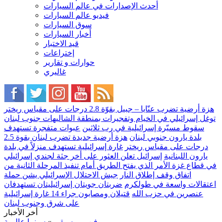
أحدث الإصدارات في عالم السيارات
فيديو عالم السيارات
سوق السيارات
أخبار السيارات
قيد الاختبار
إختراعات
حوارات و تقارير
غاليري
هزة أرضية تضرب عنّايا – جبيل بقوّة 2.8 درجات على مقياس ريختر
توغل إسرائيلي في الخيام وتفجيرات بمنطقة الشاليهات جنوب لبنان
سقوط مسيّرة إسرائيلية في رب ثلاثين
عبوات متفجرة تستهدف
بلدة يارون جنوبي لبنان
هزة أرضية جديدة تضرب لبنان بقوة 2.5
درجات على مقياس ريختر
غارة إسرائيلية تستهدف منزلاً في بلدة
يارون اللبنانية
إسرائيل تعلن العثور على أخر جثة لجندي إسرائيلي
في قطاع غزة الأمر الذي يفتح الطريق أمام تنفيذ المرحلة الثانية من
اتفاق وقف إطلاق النار
جيش الاحتلال الإسرائيلي يشن حملة
اعتقالات واسعة في طولكرم
ضربتان جويتان إسرائيليتان تستهدفان
عنصرين في حزب الله
قتيلان ومصابون جراء 14 غارة إسرائيلية
على شرق وجنوب لبنان
أخر الأخبار
فن-وموسيقى
»
سينما عالمية