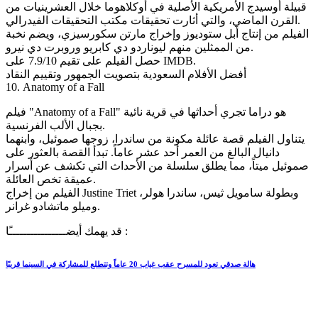
قبيلة أوسيدج الأمريكية الأصلية في أوكلاهوما خلال العشرينيات من
القرن الماضي، والتي أثارت تحقيقات مكتب التحقيقات الفيدرالي.
الفيلم من إنتاج أبل ستوديوز وإخراج مارتن سكورسيزي، ويضم نخبة
من الممثلين منهم ليوناردو دي كابريو وروبرت دي نيرو.
حصل الفيلم على تقيم 7.9/10 على IMDB.
أفضل الأفلام السعودية بتصويت الجمهور وتقييم النقاد
10. Anatomy of a Fall
فيلم "Anatomy of a Fall" هو دراما تجري أحداثها في قرية نائية
بجبال الألب الفرنسية.
يتناول الفيلم قصة عائلة مكونة من ساندرا، زوجها صموئيل، وابنهما
دانيال البالغ من العمر أحد عشر عاماً. تبدأ القصة بالعثور على
صموئيل ميتاً، مما يطلق سلسلة من الأحداث التي تكشف عن أسرار
عميقة تخص العائلة.
الفيلم من إخراج Justine Triet وبطولة سامويل ثيس، ساندرا هولر،
وميلو ماتشادو غرانر.
قد يهمك أيضــــــــــــــــًا :
هالة صدقي تعود للمسرح عقب غياب 20 عاماً وتتطلع للمشاركة في السينما قريبًا