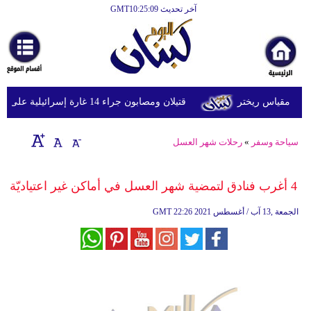
آخر تحديث GMT10:25:09
الرئيسية
أخبارعاجلة
رياضة
قتيلان ومصابون جراء 14 غارة إسرائيلية على شرق وجنوب لبنان
ثقافة
إقتصاد
سياحة وسفر
»
رحلات شهر العسل
فن
4 أغرب فنادق لتمضية شهر العسل في أماكن غير اعتياديّة
وموسيقى
22:26 2021 الجمعة ,13 آب / أغسطس
GMT
أزياء
صحة
وتغذية
سياحة