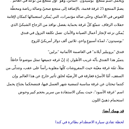
ويحمل اسم منتجع "بوسيدون" المائيّ، وهو "أوّل منتجع من نوعه في العالم".
يضمّ المنتجع 25 غرفة فخمة، بالإضافة إلى منتجع صحيّ وصالة رياضة ومحطّة
للغوص في الأعماق، وحتّى صالة مؤتمرات، التي يُمكن استعمالها كمكان لإقامة
حفلات الزفاف. تتمتّع كلّ غرفة بحماية بفضل نوافذ من الزجاج الشبكيّ الذي
يُمكن نزعه لإنجاز أعمال الصيانة والأمان. تصل تكلفة النزول في فندق
"بوسيدون"، لمدّة أسبوعٍ واحدٍ، ثلاثين ألف دولار أمريكيّ للزوج.
فندق "بروبيلير أيلاند" في العاصمة الألمانية "برلين"
يتميّز هذا الفندق بأنّه غريب الأطوار، إذ إنّ غرفه جميعها تمثل موضوعاً خاصّاً.
مثلاً، ثمّة غرفة معيّنة حيث المفروشات كلّها مقلوبة رأساً على عقب، وتتدلّى من
السقف، أمّا الأسرّة فغارقة في الأرضيّة لخلق تأثير خارج عن هذا العالم. وإن
كنتما تبحثان عن غرفة مناسبة لتمضية شهر العسل فيها، فننصحكما بجناح يحمل
اسم "غرفة الأسود"، حيث يمكن الاستفادة من سرير بحجم كبير وحوض
استحمام ذهبيّ اللون.
قد يهمك أيضا:
لحظة تفادي سيارة الاصطدام بطائرة في كندا