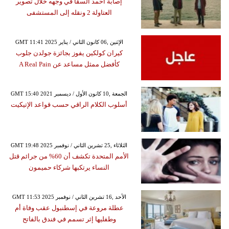
إصابة أحمد السقا في وجهه خلال تصوير
العتاولة 2 ونقله إلى المستشفى
GMT 11:41 2025 الإثنين ,06 كانون الثاني / يناير
كيران كولكين يفوز بجائزة جولدن جلوب
كأفضل ممثل مساعد عن A Real Pain
GMT 15:40 2021 الجمعة ,10 كانون الأول / ديسمبر
أسلوب الكلام الراقي حسب قواعد الإتيكيت
GMT 19:48 2025 الثلاثاء ,25 تشرين الثاني / نوفمبر
الأمم المتحدة تكشف أن 60% من جرائم قتل
النساء يرتكبها شركاء حميمون
GMT 11:53 2025 الأحد ,16 تشرين الثاني / نوفمبر
عطلة مروعة في إسطنبول عقب وفاة أم
وطفليها إثر تسمم في فندق بالفاتح