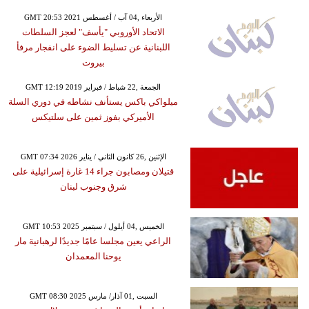
GMT 20:53 2021 الأربعاء ,04 آب / أغسطس
الاتحاد الأوروبي "يأسف" لعجز السلطات
اللبنانية عن تسليط الضوء على انفجار مرفأ
بيروت
GMT 12:19 2019 الجمعة ,22 شباط / فبراير
ميلواكي باكس يستأنف نشاطه في دوري السلة
الأميركي بفوز ثمين على سلتيكس
GMT 07:34 2026 الإثنين ,26 كانون الثاني / يناير
قتيلان ومصابون جراء 14 غارة إسرائيلية على
شرق وجنوب لبنان
GMT 10:53 2025 الخميس ,04 أيلول / سبتمبر
الراعي يعين مجلسا عامًا جديدًا لرهبانية مار
يوحنا المعمدان
GMT 08:30 2025 السبت ,01 آذار/ مارس