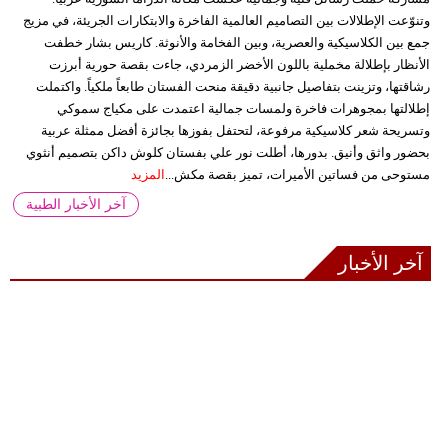
وتنوّعت الإطلالات بين التصاميم العالمية الفاخرة والابتكارات الجريئة، في مزيج
جمع بين الكلاسيكية والعصرية، وبين الفخامة والأنوثة. كاريس بشار خطفت
الأنظار بإطلالة مخملية باللون الأخضر الزمردي، جاءت بقصة حورية أبرزت
رشاقتها، وتزينت بتفاصيل جانبية دقيقة منحت الفستان طابعاً ملكياً. واكتملت
إطلالتها بمجوهرات فاخرة ولمسات جمالية اعتمدت على مكياج سموكي
وتسريحة شعر كلاسيكية مرفوعة، لتحتفل بفوزها بجائزة أفضل ممثلة عربية
بحضور واثق وأنيق. بدورها، أطلت نور علي بفستان كلوش داكن بتصميم أنثوي
مستوحى من فساتين الأميرات، تميز بقصة مكش...
المزيد
آخر الأخبار الطبية
آخر الأخبار