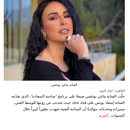
الفنانة ماغي بوغصن
القاهرة ـ لبنان اليوم
حلّت الفنانة ماغي بوغصن ضيفةً على برنامج "صاحبة السعادة"، الذي تقدّمه
الفنانة إسعاد يونس على قناة dmc، حيث تحدثت عن رؤيتها للوسط الفني،
مميزاته وتحدياته، مؤكدةً أن الساحة الفنية شهدت تطوراً كبيراً خلال
السنوات...
المزيد