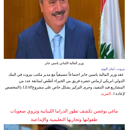
وزير المالية اللبناني ياسين جابر
بيروت ـ لبنان اليوم
عقد وزير المالية ياسين جابر اجتماعاً تنسيقياً مع مدير مكتب بيروت في البنك
الدولي انريكي ارماس حضره فريق من الخبراء خُصِّص لمتابعة عدد من
المشاريع قيد التنفيذ، وجرى التركيز بشكل خاص على مشروعLEAP ،(المخصص
لإعادة ا...
المزيد
ماغي بوغصن تكشف تطور الدراما اللبنانية وتروي صعوبات
طفولتها وتجاربها التعليمية والإبداعية