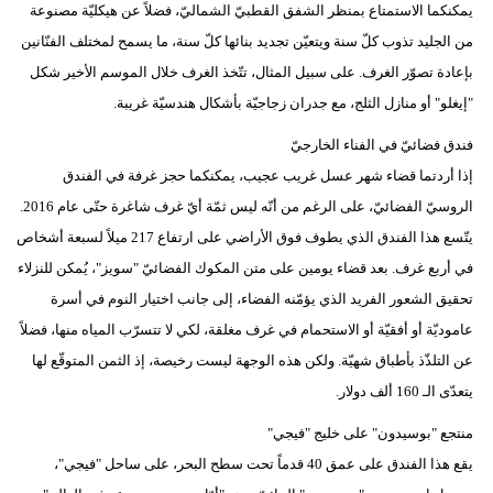
يمكنكما الاستمتاع بمنظر الشفق القطبيّ الشماليّ، فضلاً عن هيكليّة مصنوعة
مدوَّنات
من الجليد تذوب كلّ سنة ويتعيّن تجديد بنائها كلّ سنة، ما يسمح لمختلف الفنّانين
أبراج
بإعادة تصوّر الغرف. على سبيل المثال، تتّخذ الغرف خلال الموسم الأخير شكل
"إيغلو" أو منازل الثلج، مع جدران زجاجيّة بأشكال هندسيّة غريبة.
فيديو
فندق فضائيّ في الفناء الخارجيّ
سيارات
إذا أردتما قضاء شهر عسل غريب عجيب، يمكنكما حجز غرفة في الفندق
الروسيّ الفضائيّ، على الرغم من أنّه ليس ثمّة أيّ غرف شاغرة حتّى عام 2016.
يتّسع هذا الفندق الذي يطوف فوق الأراضي على ارتفاع 217 ميلاً لسبعة أشخاص
في أربع غرف. بعد قضاء يومين على متن المكوك الفضائيّ "سويز"، يُمكن للنزلاء
تحقيق الشعور الفريد الذي يؤمّنه الفضاء، إلى جانب اختيار النوم في أسرة
عاموديّة أو أفقيّة أو الاستحمام في غرف مغلقة، لكي لا تتسرّب المياه منها، فضلاً
عن التلذّذ بأطباق شهيّة. ولكن هذه الوجهة ليست رخيصة، إذ الثمن المتوقّع لها
يتعدّى الـ 160 ألف دولار.
منتجع "بوسيدون" على خليج "فيجي"
يقع هذا الفندق على عمق 40 قدماً تحت سطح البحر، على ساحل "فيجي"،