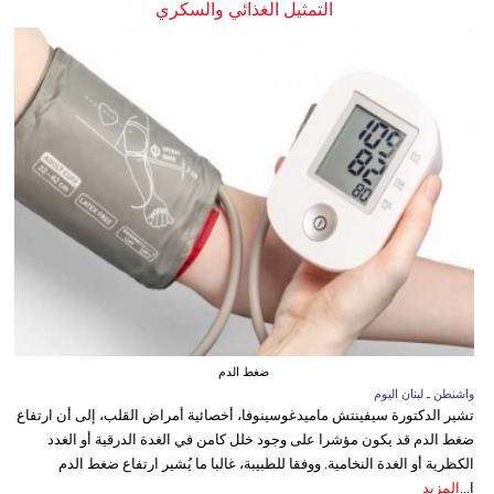
التمثيل الغذائي والسكري
ضغط الدم
واشنطن ـ لبنان اليوم
تشير الدكتورة سيفينتش ماميدغوسينوفا، أخصائية أمراض القلب، إلى أن ارتفاع
ضغط الدم قد يكون مؤشرا على وجود خلل كامن في الغدة الدرقية أو الغدد
الكظرية أو الغدة النخامية. ووفقا للطبيبة، غالبا ما يُشير ارتفاع ضغط الدم
ا...
المزيد