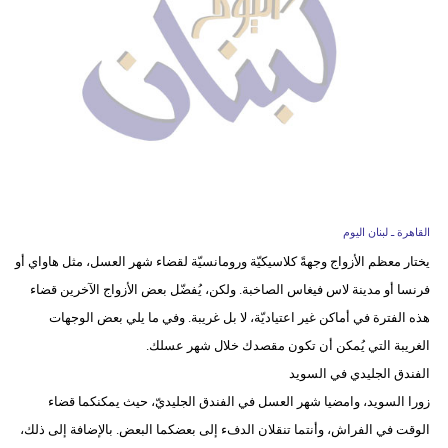
وسفر
ديكور
أخبار
إعلام
تعليم
مرأة
القاهرة ـ لبنان اليوم
يختار معظم الأزواج وجهةً كلاسيكيّة ورومانسيّة لقضاء شهر العسل، مثل هاواي أو
أزياء
فرنسا أو مدينة لاس فيغاس الصاخبة. ولكن، يُفضّل بعض الأزواج الآخرين قضاء
إسلامية
هذه الفترة في أماكن غير اعتياديّة، لا بل غريبة. وفي ما يلي بعض الوجهات
علوم
الغريبة التي يُمكن أن تكون مقصدك خلال شهر عسلك.
وتكنولوجيا
الفندق الجليدي في السويد
زورا السويد، وامضيا شهر العسل في الفندق الجليديّ، حيث يمكنكما قضاء
بيئة
الوقت في الفراش، وأنتما تنقلان الدفء إلى بعضكما البعض. بالإضافة إلى ذلك،