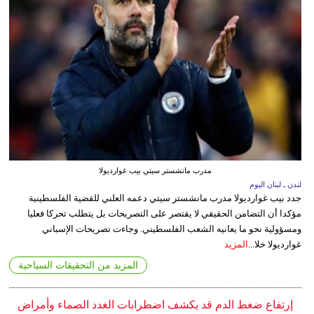
مدرب مانشستر سيتي بيب غوارديولا
لندن ـ لبنان اليوم
جدد بيب غوارديولا مدرب مانشستر سيتي دعمه العلني للقضية الفلسطينية
مؤكدا أن التضامن الحقيقي لا يقتصر على التصريحات بل يتطلب تحركا فعليا
ومسؤولية نحو ما يعانيه الشعب الفلسطيني. وجاءت تصريحات الإسباني
غوارديولا خلا...
المزيد
المزيد من التحقيقات السياحية
إرتفاع ضغط الدم قد يكشف اضطرابات الغدد الصماء وأمراض