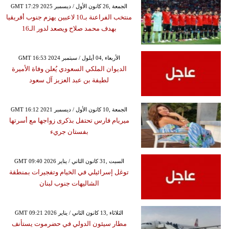
GMT 17:29 2025 الجمعة ,26 كانون الأول / ديسمبر
منتخب الفراعنة بـ10 لاعبين يهزم جنوب أفريقيا
بهدف محمد صلاح ويصعد لدور الـ16
GMT 16:53 2024 الأربعاء ,04 أيلول / سبتمبر
الديوان الملكي السعودي يُعلن وفاة الأميرة
لطيفة بن عبد العزيز آل سعود
GMT 16:12 2021 الجمعة ,10 كانون الأول / ديسمبر
ميريام فارس تحتفل بذكرى زواجها مع أسرتها
بفستان جريء
GMT 09:40 2026 السبت ,31 كانون الثاني / يناير
توغل إسرائيلي في الخيام وتفجيرات بمنطقة
الشاليهات جنوب لبنان
GMT 09:21 2026 الثلاثاء ,13 كانون الثاني / يناير
مطار سيئون الدولي في حضرموت يستأنف