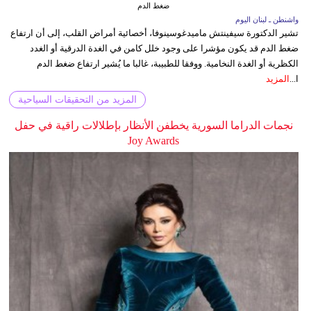
ضغط الدم
واشنطن ـ لبنان اليوم
تشير الدكتورة سيفينتش ماميدغوسينوفا، أخصائية أمراض القلب، إلى أن ارتفاع
ضغط الدم قد يكون مؤشرا على وجود خلل كامن في الغدة الدرقية أو الغدد
الكظرية أو الغدة النخامية. ووفقا للطبيبة، غالبا ما يُشير ارتفاع ضغط الدم
ا...
المزيد
المزيد من التحقيقات السياحية
نجمات الدراما السورية يخطفن الأنظار بإطلالات راقية في حفل
Joy Awards