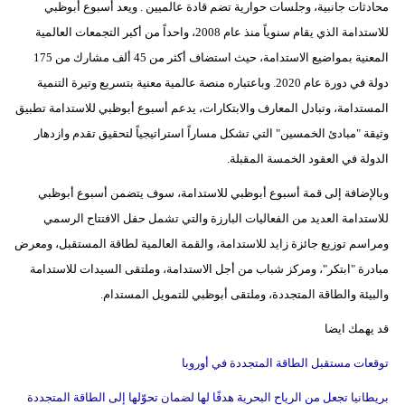
محادثات جانبية، وجلسات حوارية تضم قادة عالميين . ويعد أسبوع أبوظبي
للاستدامة الذي يقام سنوياً منذ عام 2008، واحداً من أكبر التجمعات العالمية
المعنية بمواضيع الاستدامة، حيث استضاف أكثر من 45 ألف مشارك من 175
دولة في دورة عام 2020. وباعتباره منصة عالمية معنية بتسريع وتيرة التنمية
المستدامة، وتبادل المعارف والابتكارات، يدعم أسبوع أبوظبي للاستدامة تطبيق
وثيقة "مبادئ الخمسين" التي تشكل مساراً استراتيجياً لتحقيق تقدم وازدهار
الدولة في العقود الخمسة المقبلة.
وبالإضافة إلى قمة أسبوع أبوظبي للاستدامة، سوف يتضمن أسبوع أبوظبي
للاستدامة العديد من الفعاليات البارزة والتي تشمل حفل الافتتاح الرسمي
ومراسم توزيع جائزة زايد للاستدامة، والقمة العالمية لطاقة المستقبل، ومعرض
مبادرة "ابتكر"، ومركز شباب من أجل الاستدامة، وملتقى السيدات للاستدامة
والبيئة والطاقة المتجددة، وملتقى أبوظبي للتمويل المستدام.
قد يهمك ايضا
توقعات مستقبل الطاقة المتجددة في أوروبا
بريطانيا تجعل من الرياح البحرية هدفًا لها لضمان تحوّلها إلى الطاقة المتجددة