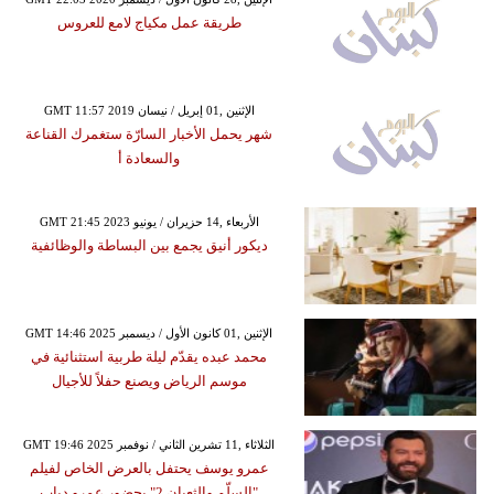
طريقة عمل مكياج لامع للعروس
GMT 11:57 2019 الإثنين ,01 إبريل / نيسان
شهر يحمل الأخبار السارّة ستغمرك القناعة
والسعادة أ
GMT 21:45 2023 الأربعاء ,14 حزيران / يونيو
ديكور أنيق يجمع بين البساطة والوظائفية
GMT 14:46 2025 الإثنين ,01 كانون الأول / ديسمبر
محمد عبده يقدّم ليلة طربية استثنائية في
موسم الرياض ويصنع حفلاً للأجيال
GMT 19:46 2025 الثلاثاء ,11 تشرين الثاني / نوفمبر
عمرو يوسف يحتفل بالعرض الخاص لفيلم
"السلّم والثعبان 2" بحضور عمرو دياب