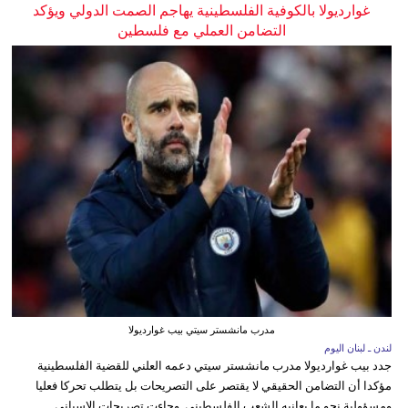
غوارديولا بالكوفية الفلسطينية يهاجم الصمت الدولي ويؤكد
التضامن العملي مع فلسطين
مدرب مانشستر سيتي بيب غوارديولا
لندن ـ لبنان اليوم
جدد بيب غوارديولا مدرب مانشستر سيتي دعمه العلني للقضية الفلسطينية
مؤكدا أن التضامن الحقيقي لا يقتصر على التصريحات بل يتطلب تحركا فعليا
ومسؤولية نحو ما يعانيه الشعب الفلسطيني. وجاءت تصريحات الإسباني