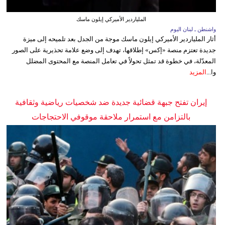
الملياردير الأميركي إيلون ماسك
واشنطن ـ لبنان اليوم
أثار الملياردير الأميركي إيلون ماسك موجة من الجدل بعد تلميحه إلى ميزة
جديدة تعتزم منصة «إكس» إطلاقها، تهدف إلى وضع علامة تحذيرية على الصور
المعدّلة، في خطوة قد تمثل تحولاً في تعامل المنصة مع المحتوى المضلل
وا...
المزيد
إيران تفتح جبهة قضائية جديدة ضد شخصيات رياضية وثقافية
بالتزامن مع استمرار ملاحقة موقوفي الاحتجاجات