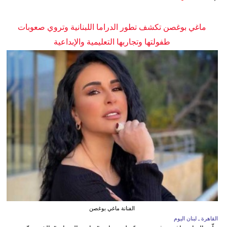
ماغي بوغصن تكشف تطور الدراما اللبنانية وتروي صعوبات
طفولتها وتجاربها التعليمية والإبداعية
الفنانة ماغي بوغصن
القاهرة ـ لبنان اليوم