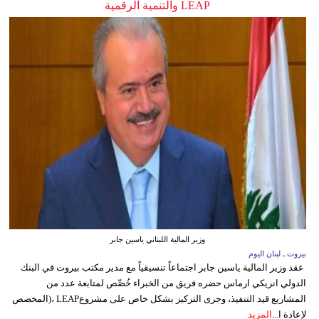
LEAP والتنمية الرقمية
وزير المالية اللبناني ياسين جابر
بيروت ـ لبنان اليوم
عقد وزير المالية ياسين جابر اجتماعاً تنسيقياً مع مدير مكتب بيروت في البنك
الدولي انريكي ارماس حضره فريق من الخبراء خُصِّص لمتابعة عدد من
المشاريع قيد التنفيذ، وجرى التركيز بشكل خاص على مشروعLEAP ،(المخصص
لإعادة ا...
المزيد