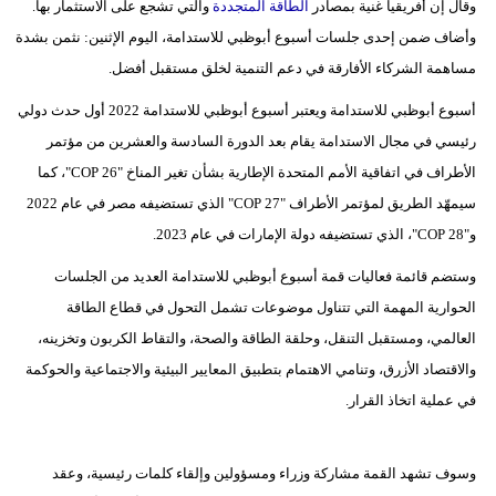
وقال إن أفريقيا غنية بمصادر
الطاقة المتجددة
والتي تشجع على الاستثمار بها.
مدوَّنات
وأضاف ضمن إحدى جلسات أسبوع أبوظبي للاستدامة، اليوم الإثنين: نثمن بشدة
أبراج
مساهمة الشركاء الأفارقة في دعم التنمية لخلق مستقبل أفضل.
فيديو
أسبوع أبوظبي للاستدامة ويعتبر أسبوع أبوظبي للاستدامة 2022 أول حدث دولي
رئيسي في مجال الاستدامة يقام بعد الدورة السادسة والعشرين من مؤتمر
سيارات
الأطراف في اتفاقية الأمم المتحدة الإطارية بشأن تغير المناخ "COP 26"، كما
سيمهّد الطريق لمؤتمر الأطراف "COP 27" الذي تستضيفه مصر في عام 2022
و"COP 28"، الذي تستضيفه دولة الإمارات في عام 2023.
وستضم قائمة فعاليات قمة أسبوع أبوظبي للاستدامة العديد من الجلسات
الحوارية المهمة التي تتناول موضوعات تشمل التحول في قطاع الطاقة
العالمي، ومستقبل التنقل، وحلقة الطاقة والصحة، والتقاط الكربون وتخزينه،
والاقتصاد الأزرق، وتنامي الاهتمام بتطبيق المعايير البيئية والاجتماعية والحوكمة
في عملية اتخاذ القرار.
وسوف تشهد القمة مشاركة وزراء ومسؤولين وإلقاء كلمات رئيسية، وعقد