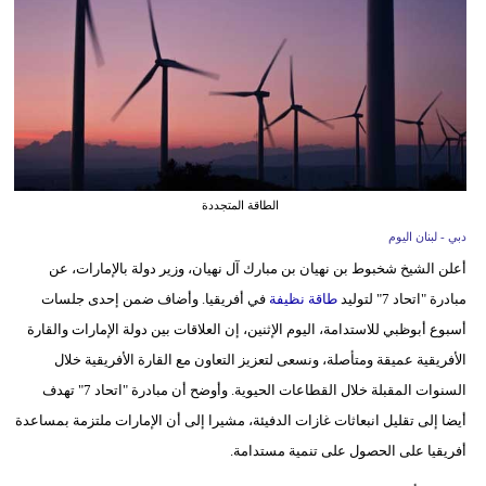
وسفر
ديكور
أخبار
إعلام
تعليم
الطاقة المتجددة
دبي - لبنان اليوم
مرأة
أعلن الشيخ شخبوط بن نهيان بن مبارك آل نهيان، وزير دولة بالإمارات، عن
أزياء
مبادرة "اتحاد 7" لتوليد
طاقة نظيفة
في أفريقيا. وأضاف ضمن إحدى جلسات
إسلامية
أسبوع أبوظبي للاستدامة، اليوم الإثنين، إن العلاقات بين دولة الإمارات والقارة
الأفريقية عميقة ومتأصلة، ونسعى لتعزيز التعاون مع القارة الأفريقية خلال
علوم
السنوات المقبلة خلال القطاعات الحيوية. وأوضح أن مبادرة "اتحاد 7" تهدف
وتكنولوجيا
أيضا إلى تقليل انبعاثات غازات الدفيئة، مشيرا إلى أن الإمارات ملتزمة بمساعدة
بيئة
أفريقيا على الحصول على تنمية مستدامة.