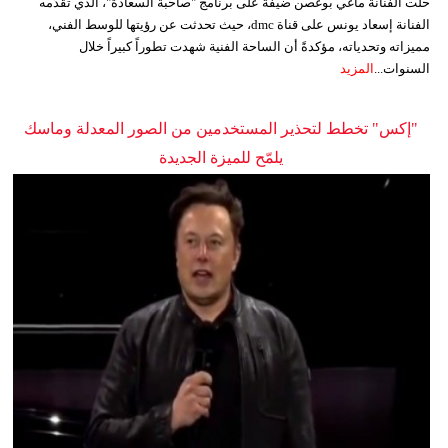
حلّت الفنانة ماغي بوغصن ضيفةً على برنامج "صاحبة السعادة"، الذي تقدّمه
الفنانة إسعاد يونس على قناة dmc، حيث تحدثت عن رؤيتها للوسط الفني،
مميزاته وتحدياته، مؤكدةً أن الساحة الفنية شهدت تطوراً كبيراً خلال
السنوات...
المزيد
"إكس" تخطط لتحذير المستخدمين من الصور المعدلة وماسك
يلمّح للميزة الجديدة