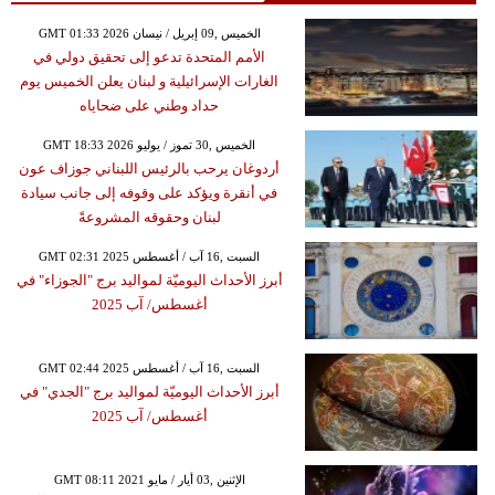
GMT 01:33 2026 الخميس ,09 إبريل / نيسان
الأمم المتحدة تدعو إلى تحقيق دولي في
الغارات الإسرائيلية و لبنان يعلن الخميس يوم
حداد وطني على ضحاياه
GMT 18:33 2026 الخميس ,30 تموز / يوليو
أردوغان يرحب بالرئيس اللبناني جوزاف عون
في أنقرة ويؤكد على وقوفه إلى جانب سيادة
لبنان وحقوقه المشروعةً
GMT 02:31 2025 السبت ,16 آب / أغسطس
أبرز الأحداث اليوميّة لمواليد برج "الجوزاء" في
أغسطس/ آب 2025
GMT 02:44 2025 السبت ,16 آب / أغسطس
أبرز الأحداث اليوميّة لمواليد برج "الجدي" في
أغسطس/ آب 2025
GMT 08:11 2021 الإثنين ,03 أيار / مايو