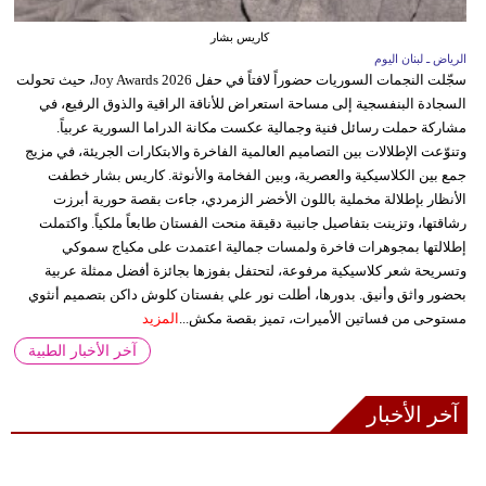
كاريس بشار
الرياض ـ لبنان اليوم
سجّلت النجمات السوريات حضوراً لافتاً في حفل Joy Awards 2026، حيث تحولت
السجادة البنفسجية إلى مساحة استعراض للأناقة الراقية والذوق الرفيع، في
مشاركة حملت رسائل فنية وجمالية عكست مكانة الدراما السورية عربياً.
وتنوّعت الإطلالات بين التصاميم العالمية الفاخرة والابتكارات الجريئة، في مزيج
جمع بين الكلاسيكية والعصرية، وبين الفخامة والأنوثة. كاريس بشار خطفت
الأنظار بإطلالة مخملية باللون الأخضر الزمردي، جاءت بقصة حورية أبرزت
رشاقتها، وتزينت بتفاصيل جانبية دقيقة منحت الفستان طابعاً ملكياً. واكتملت
إطلالتها بمجوهرات فاخرة ولمسات جمالية اعتمدت على مكياج سموكي
وتسريحة شعر كلاسيكية مرفوعة، لتحتفل بفوزها بجائزة أفضل ممثلة عربية
بحضور واثق وأنيق. بدورها، أطلت نور علي بفستان كلوش داكن بتصميم أنثوي
مستوحى من فساتين الأميرات، تميز بقصة مكش...
المزيد
آخر الأخبار الطبية
آخر الأخبار