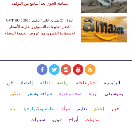
نشاطه الجوي بعد أسابيع من التوقف
GMT 18:48 2025 الثلاثاء ,25 تشرين الثاني / نوفمبر
أفضل تطبيقات التسوق ومقارنة الأسعار
للاستفادة القصوى من عروض الجمعة البيضاء
الرئيسية
أخبارعاجلة
رياضة
ثقافة
إقتصاد
فن
وموسيقى
أزياء
صحة وتغذية
سياحة وسفر
ديكور
أخبار
إعلام
تعليم
مرأة
علوم وتكنولوجيا
بيئة
مدونات
أبراج
فيديو
سيارات