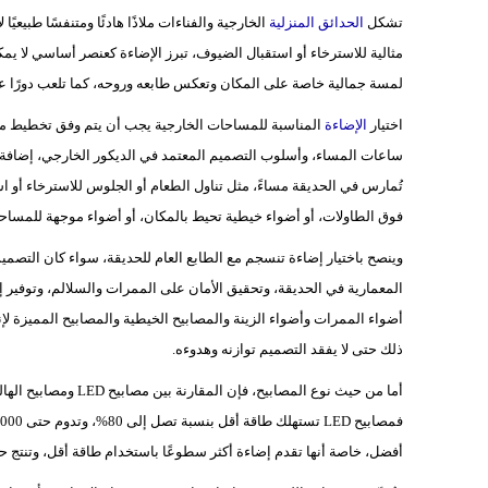
تشكل
الحدائق المنزلية
الخارجية والفناءات ملاذًا هادئًا ومتنفسًا طبيع
مثالية للاسترخاء أو استقبال الضيوف، تبرز الإضاءة كعنصر أساسي لا يم
لمسة جمالية خاصة على المكان وتعكس طابعه وروحه، كما تلعب دورًا عملي
اختيار
الإضاءة
المناسبة للمساحات الخارجية يجب أن يتم وفق تخطيط مدر
ساعات المساء، وأسلوب التصميم المعتمد في الديكور الخارجي، إضافة إ
تُمارس في الحديقة مساءً، مثل تناول الطعام أو الجلوس للاسترخاء أو اس
فوق الطاولات، أو أضواء خيطية تحيط بالمكان، أو أضواء موجهة للمساحا
وينصح باختيار إضاءة تنسجم مع الطابع العام للحديقة، سواء كان التصميم ع
المعمارية في الحديقة، وتحقيق الأمان على الممرات والسلالم، وتوفير إض
أضواء الممرات وأضواء الزينة والمصابيح الخيطية والمصابيح المميزة لإن
ذلك حتى لا يفقد التصميم توازنه وهدوءه.
أما من حيث نوع المصابي
أفضل، خاصة أنها تقدم إضاءة أكثر سطوعًا باستخدام طاقة أقل، وتنتج حرا