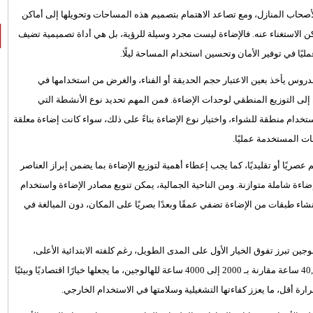
يًا لأصحاب المنازل، ومع تصاعد الاهتمام بتصميم هذه المساحات وتحويلها إلى أماكن
كن الاستغناء عنه. فالإضاءة ليست مجرد وسيلة للرؤية، بل هي أداة تصميمية تضيف
ًا في توفير الأمان وتحسين استخدام المساحة ليلًا.
وس يأخذ بعين الاعتبار حجم الحديقة أو الفناء، والغرض من استخدامها في
لى التوزيع المنطقي لوحدات الإضاءة. فمن المهم تحديد نوع الأنشطة التي
تخدام منطقة للشواء، واختيار نوع الإضاءة بناءً على ذلك، سواء كانت إضاءة معلقة
ت المستخدمة عمليًا.
صريًا أو تقليديًا، كما يجب إعطاء أهمية لتوزيع الإضاءة بما يضمن إبراز العناصر
اءة شاملة متوازنة. ومن الناحية الجمالية، يمكن تنويع مصادر الإضاءة واستخدام
شاء طبقات من الإضاءة تضفي عمقًا وبعدًا بصريًا على المكان، دون المبالغة في
ح، فإن المقارنة بين مصابيح LED ومصابيح الهالوجين تبرز تفوق الخيار الأول على المدى الطويل، رغم كلفته الابتدائية الأعلى،
فمصابيح LED تستهلك طاقة أقل بنسبة تصل إلى 80%، وتدوم حتى 40,000 ساعة مقارنة بـ 2000 إلى 4000 ساعة للهالوجين، ما يجعلها خيارًا اقتصاديًا وبيئيًا
رة أقل، ما يعزز كفاءتها التشغيلية وسلامتها في الاستخدام الخارجي.