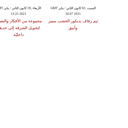
الجمعة ,01 كانون الثاني / يناير GMT
السبت ,02 كانون الثاني / يناير GMT
الأربعاء ,20 كانو
13:25 2021
16:07 2021
23:07
اف مستوحى من
ثيم زفاف بديكور الخشب مميز
مجموعة من الأفكار والنصا
لملاهي
وأنيق
لتحويل الشرفة إلى حديق
داخليّة