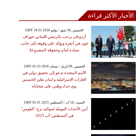
الأخبار الأكثر قراءة
GMT 18:33 2026 الخميس ,30 تموز / يوليو
أردوغان يرحب بالرئيس اللبناني جوزاف
عون في أنقرة ويؤكد على وقوفه إلى جانب
سيادة لبنان وحقوقه المشروعةً
GMT 01:33 2026 الخميس ,09 إبريل / نيسان
الأمم المتحدة تدعو إلى تحقيق دولي في
الغارات الإسرائيلية و لبنان يعلن الخميس
يوم حداد وطني على ضحاياه
GMT 02:41 2025 السبت ,16 آب / أغسطس
أبرز الأحداث اليوميّة لمواليد برج "القوس"
في أغسطس/ آب 2025