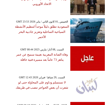
الاتحاد الأوروبي
GMT 23:53 2026 الخميس ,01 كانون الثاني / يناير
السعودية تطلق دليلاً موحداً لتنظيم الأنشطة
السياحية الساحلية وتعزيز جاذبية البحر
الأحمر
GMT 08:44 2025 السبت ,08 آذار/ مارس
وفاة الفنانة المغربية نعيمة سميح عن عمر
يناهز 73 عاماً بعد مسيرة فنية حافلة
GMT 12:43 2020 السبت ,29 شباط / فبراير
لا تستسلم وداوم على المحاولة حتى لو
شعرت أن بعض الحواجز تنصب في طريقك