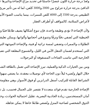
وتُعدّ درجة حرارة اللون عنصرًا حاسمًا في تحديد مزاج الإضاءة وتأثيرها 
الدافئ بدرجة حرارة تتراوح بين 2000 و
لأغراض السلامة، كالمواقف أو أطراف العقار.
ولأن الإضاءة لا تؤدي وظيفة واحدة، فإن تنوع أشكالها يضيف طابعًا فنيًا
الخيطية التي تُضفي دفئًا وترفًا وتتنوع في أحجامها وألوانها، ويمكن تعلي
الطاولات والممرات وتضفي لمسة تراثية أو فنية، والإضاءة الموجهة التي ت
التي تُستخدم لضمان التنقل الآمن في الليل، والشموع المغلقة التي تضيف 
الخارجية التي تناسب الفناءات المسقوفة أو البرجولات.
ومن بين الخيارات الذكية والعملية، تبرز الإضاءة التي تعمل بالطاقة ا
الشرائط القابلة للتركيب أسفل الدرابزين أو فوق الأسوار، وهي مقاومة ل
الإضاءة الخارجية تقدم فوائد متعددة لا تقتصر على الجمال فحسب، بل ت
أمان المستخدمين، زيادة الجاذبية البصرية، تقليل احتمالية الحوادث، و
الذوق الشخصي لصاحبة المنزل وتُضفي طابعًا خاصًا لا يمكن تجاهله.