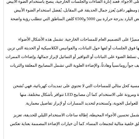
على الأجواء. فعند إنارة الفناءات والجلسات الخارجية، ينصح باستخدام الضوء الأبيض
3000 كلفن، لما له من تأثير مريح ومظهر دافئ يُعزز جمال الحديقة. في المقابل، يُفضل استخدام الضوء الأبيض
الطبيعي بدرجة 3500 إلى 4000 كلفن للممرات، بينما يناسب الضوء الأبيض البارد بدرجة حرارة بين 5000 و6500 كلفن المناطق التي تتطلب رؤية واضحة
 ومميزًا على التصميم العام للمساحات الخارجية. تشمل هذه الأشكال الأضواء
قها فوق الجلسات أو لفها حول النباتات، والفوانيس الكلاسيكية أو الحديثة التي تزين
سلط الضوء على النباتات أو النوافير أو التماثيل لإبراز جمالها، وإضاءات الممرات
جواً رومانسياً وهادئاً، والإضاءة العلوية التي تشمل المصابيح المعلقة والثريات
لشمسية كحل مثالي للمساحات التي لا تحتوي على تمديدات كهربائية، فهي تُشحن
خلال النهار وتُضيء ليلاً دون الحاجة لأي توصيلات معقدة، ما يضفي سهولة ومرونة على الاستخدام. كما أن مصابيح LED تتوافر بأشكال مختلفة، منها
لعوامل الجوية، وتُستخدم لتحديد المسارات أو لإبراز تفاصيل معمارية.
شمل تحسين الأجواء المحيطة، إطالة ساعات الاستخدام الليلي للحديقة، تعزيز
خلق خلفية مثالية لتجمعات المساء. كما أن خيارات الإضاءة المصممة بعناية تعكس