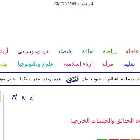
آخر تحديث GMT10:25:09
عاجلة
رياضة
ثقافة
إقتصاد
فن وموسيقى
أزياء
تعليم
مرأة
أزياء إسلامية
علوم وتكنولوجيا
بيئة
قة الشاليهات جنوب لبنان
هزة أرضية تضرب عنّايا – جبيل بقوّة 2.8 درجات على مقياس ريختر
ة الحدائق والجلسات الخارجية