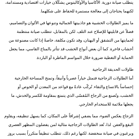
يتطلب صيانة دورية. الأكاسيا والأوكالبتوس يشكّلان خيارات اقتصادية ومستدامة،
مدوَّنات
لكنهما يحتاجان إلى معالجة مستمرة للحفاظ على شكلهما.
أبراج
ما يميز الطاولات الخشبية هو جاذبيتها الجمالية وتنوعها في الألوان والتصاميم،
فيديو
فضلاً عن قابليتها للإصلاح عند التلف. لكن بالمقابل، تتطلب صيانة منتظمة
لحمايتها من التشقق أو البهتان، وقد تكون مكلفة، خاصةً إذا كانت مصنوعة من
سيارات
أخشاب فاخرة. كما أن بعض أنواع الخشب قد تتأثر بالمناخ القاسي، مما يجعل
الحماية أو التغطية ضرورة خلال المواسم الماطرة أو الباردة.
طاولات الحديقة الزجاجية
أما الطاولات الزجاجية فتمثل خياراً عصرياً وأنيقاً، وتمنح المساحة الخارجية
إحساساً بالاتساع والنقاء. تُركّب عادةً مع قواعد من المعدن أو الخوص أو
الخشب، وتُصنع من الزجاج المُقسّى الذي يتمتع بمقاومة للكسر والخدش، ما
يجعلها ملائمة للاستخدام الخارجي.
الزجاج يعكس الضوء، مما يضفي إشراقاً على المكان، كما يسهل تنظيفه، ويقاوم
البقع والعفن. لذا، تُعد الطاولات الزجاجية مثالية لمن يفضلون المظهر العصري
ويرغبون في صيانة منخفضة. لكنها رغم ذلك، تتطلب تنظيفاً متكرراً بسبب بروز