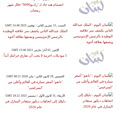
انضمام هند جاد لـ "راديو9090" خلال شهر
رمضان
GMT 14:48 2025 السبت ,15 تشرين الثاني / نوفمبر
الملك عبدالله الثاني يكشف سر علاقته الوطيدة
بالرئيس الإندونيسي ويصفها بعلاقة أخوة
GMT 13:46 2021 الإثنين ,01 آذار/ مارس
5 موديلات احزمة لا يجب أن تفارق خزانتكِ أبداً
GMT 08:21 2026 الخميس ,29 كانون الثاني / يناير
"تانغو" أصغر سيارة في العالم وأغلى من
"لمبرغيني"
GMT 18:22 2025 الأربعاء ,31 كانون الأول / ديسمبر
دليلكِ إلى اتجاهات ديكور ستغادر المنازل في
عام 2026