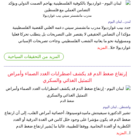
مدرب مانشستر سيتي بيب غوارديولا
لندن ـ لبنان اليوم
جدد بيب غوارديولا مدرب مانشستر سيتي دعمه العلني للقضية الفلسطينية
مؤكدا أن التضامن الحقيقي لا يقتصر على التصريحات بل يتطلب تحركا فعليا
ومسؤولية نحو ما يعانيه الشعب الفلسطيني. وجاءت تصريحات الإسباني
غوارديولا خلا...
المزيد
المزيد من التحقيقات السياحية
إرتفاع ضغط الدم قد يكشف اضطرابات الغدد الصماء وأمراض
التمثيل الغذائي والسكري
ضغط الدم
واشنطن ـ لبنان اليوم
تشير الدكتورة سيفينتش ماميدغوسينوفا، أخصائية أمراض القلب، إلى أن ارتفاع
ضغط الدم قد يكون مؤشرا على وجود خلل كامن في الغدة الدرقية أو الغدد
الكظرية أو الغدة النخامية. ووفقا للطبيبة، غالبا ما يُشير ارتفاع ضغط الدم
ا...
المزيد