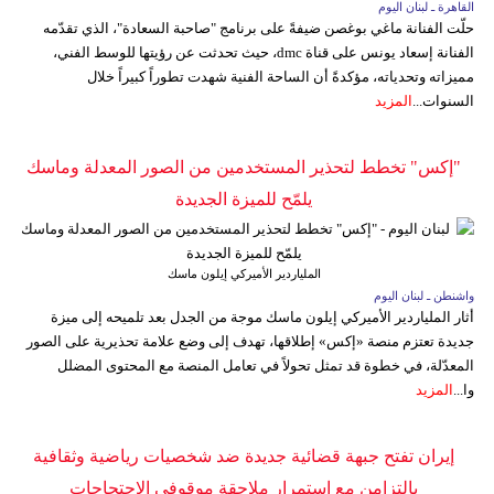
القاهرة ـ لبنان اليوم
حلّت الفنانة ماغي بوغصن ضيفةً على برنامج "صاحبة السعادة"، الذي تقدّمه
الفنانة إسعاد يونس على قناة dmc، حيث تحدثت عن رؤيتها للوسط الفني،
مميزاته وتحدياته، مؤكدةً أن الساحة الفنية شهدت تطوراً كبيراً خلال
السنوات...
المزيد
"إكس" تخطط لتحذير المستخدمين من الصور المعدلة وماسك
يلمّح للميزة الجديدة
الملياردير الأميركي إيلون ماسك
واشنطن ـ لبنان اليوم
أثار الملياردير الأميركي إيلون ماسك موجة من الجدل بعد تلميحه إلى ميزة
جديدة تعتزم منصة «إكس» إطلاقها، تهدف إلى وضع علامة تحذيرية على الصور
المعدّلة، في خطوة قد تمثل تحولاً في تعامل المنصة مع المحتوى المضلل
وا...
المزيد
إيران تفتح جبهة قضائية جديدة ضد شخصيات رياضية وثقافية
بالتزامن مع استمرار ملاحقة موقوفي الاحتجاجات