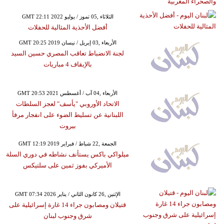
GMT 22:11 2022 الثلاثاء ,05 تموز / يوليو
أفضل الأحذية المثالية للحفلات
GMT 20:25 2019 الأربعاء ,03 إبريل / نيسان
لجنة الانضباط تعاقب المصري حسين السيد
بالإيقاف 4 مباريات
GMT 20:53 2021 الأربعاء ,04 آب / أغسطس
الاتحاد الأوروبي "يأسف" لعجز السلطات
اللبنانية عن تسليط الضوء على انفجار مرفأ
بيروت
GMT 12:19 2019 الجمعة ,22 شباط / فبراير
ميلواكي باكس يستأنف نشاطه في دوري السلة
الأميركي بفوز ثمين على سلتيكس
GMT 07:34 2026 الإثنين ,26 كانون الثاني / يناير
قتيلان ومصابون جراء 14 غارة إسرائيلية على
شرق وجنوب لبنان