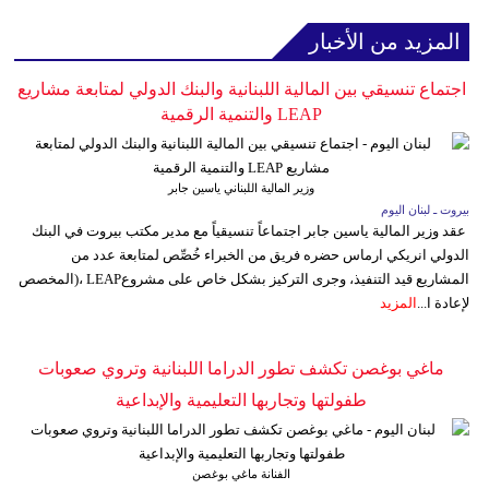
المزيد من الأخبار
اجتماع تنسيقي بين المالية اللبنانية والبنك الدولي لمتابعة مشاريع
LEAP والتنمية الرقمية
وزير المالية اللبناني ياسين جابر
بيروت ـ لبنان اليوم
عقد وزير المالية ياسين جابر اجتماعاً تنسيقياً مع مدير مكتب بيروت في البنك
الدولي انريكي ارماس حضره فريق من الخبراء خُصِّص لمتابعة عدد من
المشاريع قيد التنفيذ، وجرى التركيز بشكل خاص على مشروعLEAP ،(المخصص
لإعادة ا...
المزيد
ماغي بوغصن تكشف تطور الدراما اللبنانية وتروي صعوبات
طفولتها وتجاربها التعليمية والإبداعية
الفنانة ماغي بوغصن