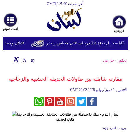
آخر تحديث GMT10:25:09
الرئيسية
أخبارعاجلة
رياضة
 بقوّة 2.8 درجات على مقياس ريختر
قتيلان ومصابون جراء 14 غارة إسرائيلية على 
ثقافة
إقتصاد
ديكور
»
خارجي
فن
مقارنة شاملة بين طاولات الحديقة الخشبية والزجاجية
وموسيقى
23:02 2025 الإثنين ,21 تموز / يوليو
GMT
أزياء
صحة
وتغذية
طاولة الحديقة
سياحة
بيروت ـ لبنان اليوم