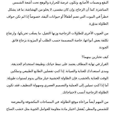
البقع وبصمات الأصابع، وتكون عرضة للحرارة والوهج تحت أشعة الشمس
المباشرة. كما أن الزجاج، وإن كان مقسى، لا يخلو من الهشاشة، ما قد يشكل
خطراً في البيوت التي تضم أطفالاً أو حيوانات أليفة، خصوصاً إذا لم تكن حواف
الطاولة مدوّرة.
من العيوب الأخرى للطاولات الزجاجية وزنها الثقيل، ما يصعّب تحريكها، وارتفاع
تكلفة بعض أنواعها، خاصة المصممة حسب الطلب أو المزودة بزجاج فائق
الجودة.
كيف تختارين بينهما؟
القرار في نهاية المطاف يعتمد على نمط حياتك، وطبيعة استخدام الحديقة،
ومدى استعدادك للعناية والصيانة. إذا كنتِ تفضلين الطابع الطبيعي وتملكين
الوقت للعناية بالخشب، فإن الطاولة الخشبية خيار مثالي يدوم لسنوات طويلة.
أما إذا كنتِ تميلين إلى العملية والتصميم العصري وسهولة التنظيف، فقد تكون
الطاولة الزجاجية أنسب لاحتياجاتك.
من المهم أيضاً مراعاة موقع الطاولة. في المساحات المكشوفة والمعرضة
للشمس والمطر، يُفضل اختيار مادة مقاومة للعوامل الجوية مثل خشب الساج