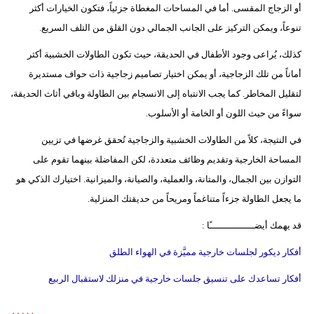
أو الزجاج المقسى. أما في المساحات المغطاة جزئياً، فتكون الخيارات أكثر
تنوعاً، ويمكن التركيز على الجانب الجمالي دون القلق من التلف السريع.
كذلك، يُراعى وجود الأطفال في الحديقة، حيث تكون الطاولات الخشبية أكثر
أماناً من تلك الزجاجية، أو يمكن اختيار تصاميم زجاجية ذات حواف مستديرة
لتقليل المخاطر. كما يجب الانتباه إلى الانسجام بين الطاولة وباقي أثاث الحديقة،
سواءً من حيث اللون أو الخامة أو الأسلوب.
في النتيجة، كلاً من الطاولات الخشبية والزجاجية تُحقق غرضها في تزيين
المساحة الخارجية وتقديم وظائف متعددة، لكن المفاضلة بينهما تقوم على
التوازن بين الجمال، والمتانة، والعملية، والصيانة، والميزانية. اختيارك الذكي هو
ما يجعل الطاولة جزءاً متناغماً ومريحاً من حديقتك المنزلية.
قد يهمك أيضــــــــــــــــًا :
أفكار ديكور لجلسات خارجية مميَّزة في الهواء الطلق
أفكار تساعدك على تنسيق جلسات خارجية في منزلك لاستقبال الربيع