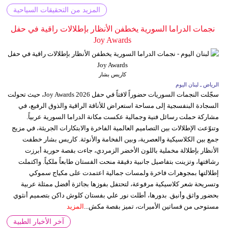
المزيد من التحقيقات السياحية
نجمات الدراما السورية يخطفن الأنظار بإطلالات راقية في حفل
Joy Awards
كاريس بشار
الرياض ـ لبنان اليوم
سجّلت النجمات السوريات حضوراً لافتاً في حفل Joy Awards 2026، حيث تحولت
السجادة البنفسجية إلى مساحة استعراض للأناقة الراقية والذوق الرفيع، في
مشاركة حملت رسائل فنية وجمالية عكست مكانة الدراما السورية عربياً.
وتنوّعت الإطلالات بين التصاميم العالمية الفاخرة والابتكارات الجريئة، في مزيج
جمع بين الكلاسيكية والعصرية، وبين الفخامة والأنوثة. كاريس بشار خطفت
الأنظار بإطلالة مخملية باللون الأخضر الزمردي، جاءت بقصة حورية أبرزت
رشاقتها، وتزينت بتفاصيل جانبية دقيقة منحت الفستان طابعاً ملكياً. واكتملت
إطلالتها بمجوهرات فاخرة ولمسات جمالية اعتمدت على مكياج سموكي
وتسريحة شعر كلاسيكية مرفوعة، لتحتفل بفوزها بجائزة أفضل ممثلة عربية
بحضور واثق وأنيق. بدورها، أطلت نور علي بفستان كلوش داكن بتصميم أنثوي
مستوحى من فساتين الأميرات، تميز بقصة مكش...
المزيد
آخر الأخبار الطبية