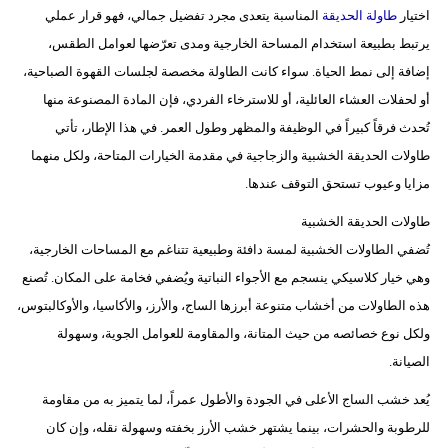
وسفر
اختيار
طاولة الحديقة
المناسبة يتعدى مجرد تفضيل جمالي، فهو قرار عملي
يرتبط بطبيعة استخدام المساحة الخارجية ومدى تعرّضها لعوامل الطقس،
ديكور
إضافة إلى نمط الحياة. سواء كانت الطاولة مخصصة لجلسات القهوة الصباحية،
أخبار
أو لحفلات العشاء العائلية، أو للاسترخاء الفردي، فإن المادة المصنوعة منها
تُحدث فرقاً كبيراً في الوظيفة والمظهر وطول العمر. في هذا الإطار، تأتي
إعلام
طاولات الحديقة الخشبية والزجاجية في مقدمة الخيارات المتاحة، ولكل منهما
مزايا وعيوب تستحق التوقف عندها.
تعليم
طاولات الحديقة الخشبية
مرأة
تُضفي الطاولات الخشبية لمسة دافئة وطبيعية تتناغم مع المساحات الخارجية،
أزياء
وهي خيار كلاسيكي ينسجم مع الأجواء النباتية ويُضفي فخامة على المكان. تُصنع
إسلامية
هذه الطاولات من أخشاب متنوعة أبرزها الساج، والأرز، والأكاسيا، والأوكالبتوس،
ولكل نوع خصائصه من حيث المتانة، والمقاومة للعوامل الجوية، وسهولة
علوم
الصيانة.
وتكنولوجيا
يُعد خشب الساج الأعلى في الجودة والأطول عمراً، لما يتميز به من مقاومة
بيئة
للرطوبة والحشرات، بينما يشتهر خشب الأرز بخفته وسهولة نقله، وإن كان