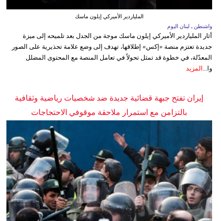
الملياردير الأميركي إيلون ماسك
واشنطن ـ لبنان اليوم
أثار الملياردير الأميركي إيلون ماسك موجة من الجدل بعد تلميحه إلى ميزة
جديدة تعتزم منصة «إكس» إطلاقها، تهدف إلى وضع علامة تحذيرية على الصور
المعدّلة، في خطوة قد تمثل تحولاً في تعامل المنصة مع المحتوى المضلل
وا...
المزيد
إيران تفتح جبهة قضائية جديدة ضد شخصيات رياضية وثقافية
بالتزامن مع استمرار ملاحقة موقوفي الاحتجاجات