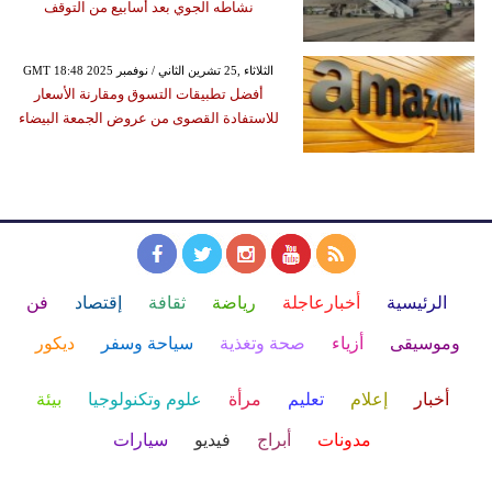
نشاطه الجوي بعد أسابيع من التوقف
GMT 18:48 2025 الثلاثاء ,25 تشرين الثاني / نوفمبر
أفضل تطبيقات التسوق ومقارنة الأسعار
للاستفادة القصوى من عروض الجمعة البيضاء
الرئيسية
أخبارعاجلة
رياضة
ثقافة
إقتصاد
فن
وموسيقى
أزياء
صحة وتغذية
سياحة وسفر
ديكور
أخبار
إعلام
تعليم
مرأة
علوم وتكنولوجيا
بيئة
مدونات
أبراج
فيديو
سيارات