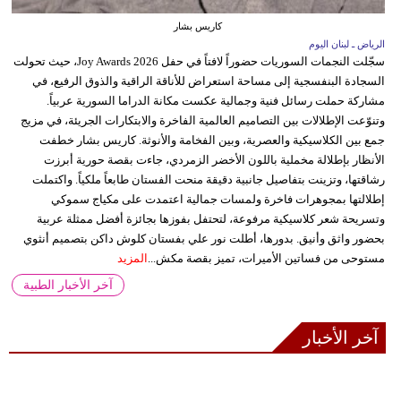
كاريس بشار
الرياض ـ لبنان اليوم
سجّلت النجمات السوريات حضوراً لافتاً في حفل Joy Awards 2026، حيث تحولت
السجادة البنفسجية إلى مساحة استعراض للأناقة الراقية والذوق الرفيع، في
مشاركة حملت رسائل فنية وجمالية عكست مكانة الدراما السورية عربياً.
وتنوّعت الإطلالات بين التصاميم العالمية الفاخرة والابتكارات الجريئة، في مزيج
جمع بين الكلاسيكية والعصرية، وبين الفخامة والأنوثة. كاريس بشار خطفت
الأنظار بإطلالة مخملية باللون الأخضر الزمردي، جاءت بقصة حورية أبرزت
رشاقتها، وتزينت بتفاصيل جانبية دقيقة منحت الفستان طابعاً ملكياً. واكتملت
إطلالتها بمجوهرات فاخرة ولمسات جمالية اعتمدت على مكياج سموكي
وتسريحة شعر كلاسيكية مرفوعة، لتحتفل بفوزها بجائزة أفضل ممثلة عربية
بحضور واثق وأنيق. بدورها، أطلت نور علي بفستان كلوش داكن بتصميم أنثوي
مستوحى من فساتين الأميرات، تميز بقصة مكش...
المزيد
آخر الأخبار الطبية
آخر الأخبار