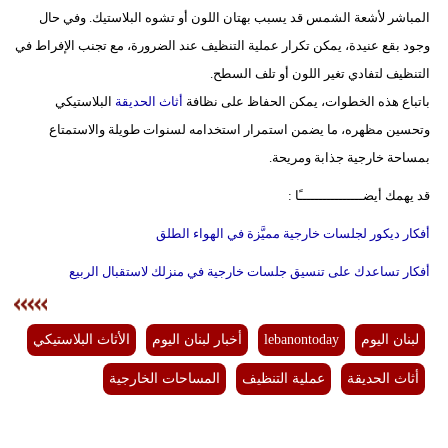
المباشر لأشعة الشمس قد يسبب بهتان اللون أو تشوه البلاستيك. وفي حال
وجود بقع عنيدة، يمكن تكرار عملية التنظيف عند الضرورة، مع تجنب الإفراط في
التنظيف لتفادي تغير اللون أو تلف السطح.
باتباع هذه الخطوات، يمكن الحفاظ على نظافة
أثاث الحديقة
البلاستيكي
وتحسين مظهره، ما يضمن استمرار استخدامه لسنوات طويلة والاستمتاع
بمساحة خارجية جذابة ومريحة.
قد يهمك أيضــــــــــــــــًا :
أفكار ديكور لجلسات خارجية مميَّزة في الهواء الطلق
أفكار تساعدك على تنسيق جلسات خارجية في منزلك لاستقبال الربيع
لبنان اليوم
lebanontoday
أخبار لبنان اليوم
الأثاث البلاستيكي
أثاث الحديقة
عملية التنظيف
المساحات الخارجية