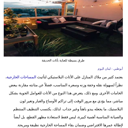
وسفر
ديكور
أخبار
إعلام
تعليم
طرق بسيطة للعناية بأثاث الحديقة
مرأة
أبوظبي - لبنان اليوم
يعتمد كثير من ملاك المنازل على الأثاث البلاستيكي لتأثيث
المساحات الخارجية
،
أزياء
نظراً لسهولة نقله وخفة وزنه وسعره المناسب، فضلاً عن متانته مقارنة ببعض
إسلامية
الخامات الأخرى. ومع ذلك، يتعرض هذا النوع من الأثاث للعوامل الجوية بشكل
علوم
مباشر، مما يؤدي مع مرور الوقت إلى تراكم الأوساخ والغبار وتغير لون
وتكنولوجيا
البلاستيك، ما يجعله يبدو باهتاً وغير جذاب. لذلك، يكتسب التنظيف المنتظم
والصيانة المناسبة أهمية كبيرة، ليس فقط لاستعادة مظهر القطع، بل أيضاً
بيئة
لإطالة عمرها الافتراضي وضمان بقاء المساحة الخارجية نظيفة ومريحة.