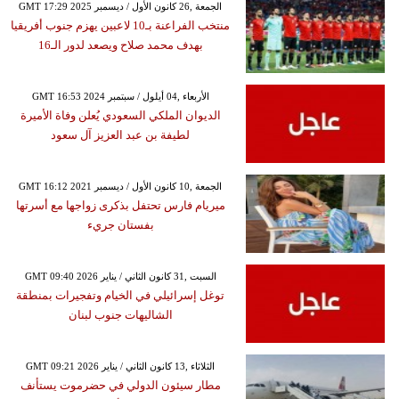
GMT 17:29 2025 الجمعة ,26 كانون الأول / ديسمبر
منتخب الفراعنة بـ10 لاعبين يهزم جنوب أفريقيا
بهدف محمد صلاح ويصعد لدور الـ16
GMT 16:53 2024 الأربعاء ,04 أيلول / سبتمبر
الديوان الملكي السعودي يُعلن وفاة الأميرة
لطيفة بن عبد العزيز آل سعود
GMT 16:12 2021 الجمعة ,10 كانون الأول / ديسمبر
ميريام فارس تحتفل بذكرى زواجها مع أسرتها
بفستان جريء
GMT 09:40 2026 السبت ,31 كانون الثاني / يناير
توغل إسرائيلي في الخيام وتفجيرات بمنطقة
الشاليهات جنوب لبنان
GMT 09:21 2026 الثلاثاء ,13 كانون الثاني / يناير
مطار سيئون الدولي في حضرموت يستأنف