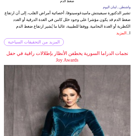
ضغط الدم
واشنطن ـ لبنان اليوم
تشير الدكتورة سيفينتش ماميدغوسينوفا، أخصائية أمراض القلب، إلى أن ارتفاع
ضغط الدم قد يكون مؤشرا على وجود خلل كامن في الغدة الدرقية أو الغدد
الكظرية أو الغدة النخامية. ووفقا للطبيبة، غالبا ما يُشير ارتفاع ضغط الدم
ا...
المزيد
المزيد من التحقيقات السياحية
نجمات الدراما السورية يخطفن الأنظار بإطلالات راقية في حفل
Joy Awards