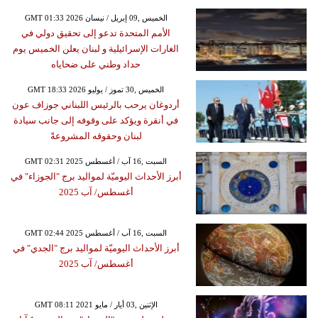
GMT 01:33 2026 الخميس ,09 إبريل / نيسان
الأمم المتحدة تدعو إلى تحقيق دولي في
الغارات الإسرائيلية و لبنان يعلن الخميس يوم
حداد وطني على ضحاياه
GMT 18:33 2026 الخميس ,30 تموز / يوليو
أردوغان يرحب بالرئيس اللبناني جوزاف عون
في أنقرة ويؤكد على وقوفه إلى جانب سيادة
لبنان وحقوقه المشروعةً
GMT 02:31 2025 السبت ,16 آب / أغسطس
أبرز الأحداث اليوميّة لمواليد برج "الجوزاء" في
أغسطس/ آب 2025
GMT 02:44 2025 السبت ,16 آب / أغسطس
أبرز الأحداث اليوميّة لمواليد برج "الجدي" في
أغسطس/ آب 2025
GMT 08:11 2021 الإثنين ,03 أيار / مايو