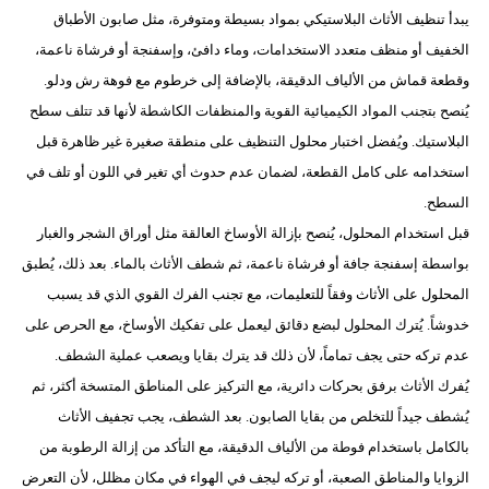
مدوَّنات
يبدأ تنظيف الأثاث البلاستيكي بمواد بسيطة ومتوفرة، مثل صابون الأطباق
الخفيف أو منظف متعدد الاستخدامات، وماء دافئ، وإسفنجة أو فرشاة ناعمة،
أبراج
وقطعة قماش من الألياف الدقيقة، بالإضافة إلى خرطوم مع فوهة رش ودلو.
فيديو
يُنصح بتجنب المواد الكيميائية القوية والمنظفات الكاشطة لأنها قد تتلف سطح
البلاستيك. ويُفضل اختبار محلول التنظيف على منطقة صغيرة غير ظاهرة قبل
سيارات
استخدامه على كامل القطعة، لضمان عدم حدوث أي تغير في اللون أو تلف في
السطح.
قبل استخدام المحلول، يُنصح بإزالة الأوساخ العالقة مثل أوراق الشجر والغبار
بواسطة إسفنجة جافة أو فرشاة ناعمة، ثم شطف الأثاث بالماء. بعد ذلك، يُطبق
المحلول على الأثاث وفقاً للتعليمات، مع تجنب الفرك القوي الذي قد يسبب
خدوشاً. يُترك المحلول لبضع دقائق ليعمل على تفكيك الأوساخ، مع الحرص على
عدم تركه حتى يجف تماماً، لأن ذلك قد يترك بقايا ويصعب عملية الشطف.
يُفرك الأثاث برفق بحركات دائرية، مع التركيز على المناطق المتسخة أكثر، ثم
يُشطف جيداً للتخلص من بقايا الصابون. بعد الشطف، يجب تجفيف الأثاث
بالكامل باستخدام فوطة من الألياف الدقيقة، مع التأكد من إزالة الرطوبة من
الزوايا والمناطق الصعبة، أو تركه ليجف في الهواء في مكان مظلل، لأن التعرض