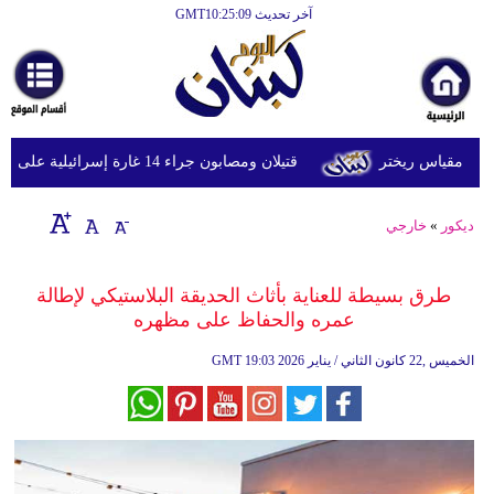
آخر تحديث GMT10:25:09
الرئيسية
أخبارعاجلة
رياضة
قتيلان ومصابون جراء 14 غارة إسرائيلية على شرق وجنوب لبنان
ثقافة
إقتصاد
ديكور
»
خارجي
فن
طرق بسيطة للعناية بأثاث الحديقة البلاستيكي لإطالة
وموسيقى
عمره والحفاظ على مظهره
أزياء
19:03 2026 الخميس ,22 كانون الثاني / يناير
GMT
صحة
وتغذية
سياحة