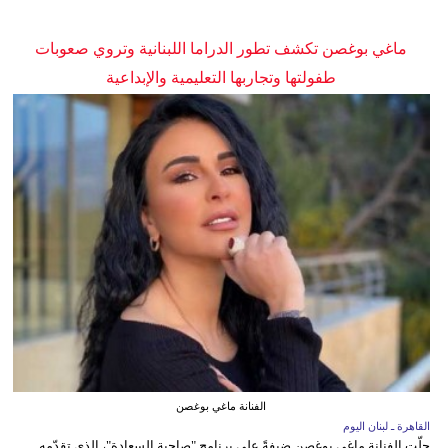
ماغي بوغصن تكشف تطور الدراما اللبنانية وتروي صعوبات
طفولتها وتجاربها التعليمية والإبداعية
الفنانة ماغي بوغصن
القاهرة ـ لبنان اليوم
حلّت الفنانة ماغي بوغصن ضيفةً على برنامج "صاحبة السعادة"، الذي تقدّمه