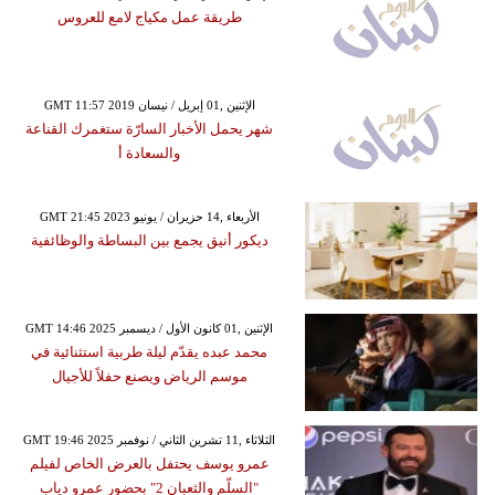
طريقة عمل مكياج لامع للعروس
GMT 11:57 2019 الإثنين ,01 إبريل / نيسان
شهر يحمل الأخبار السارّة ستغمرك القناعة
والسعادة أ
GMT 21:45 2023 الأربعاء ,14 حزيران / يونيو
ديكور أنيق يجمع بين البساطة والوظائفية
GMT 14:46 2025 الإثنين ,01 كانون الأول / ديسمبر
محمد عبده يقدّم ليلة طربية استثنائية في
موسم الرياض ويصنع حفلاً للأجيال
GMT 19:46 2025 الثلاثاء ,11 تشرين الثاني / نوفمبر
عمرو يوسف يحتفل بالعرض الخاص لفيلم
"السلّم والثعبان 2" بحضور عمرو دياب