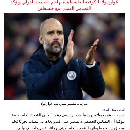
غوارديولا بالكوفية الفلسطينية يهاجم الصمت الدولي ويؤكد
التضامن العملي مع فلسطين
مدرب مانشستر سيتي بيب غوارديولا
لندن ـ لبنان اليوم
جدد بيب غوارديولا مدرب مانشستر سيتي دعمه العلني للقضية الفلسطينية
مؤكدا أن التضامن الحقيقي لا يقتصر على التصريحات بل يتطلب تحركا فعليا
ومسؤولية نحو ما يعانيه الشعب الفلسطيني. وجاءت تصريحات الإسباني