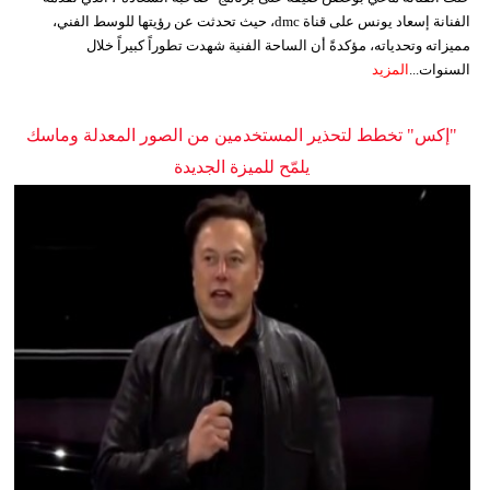
الفنانة إسعاد يونس على قناة dmc، حيث تحدثت عن رؤيتها للوسط الفني،
مميزاته وتحدياته، مؤكدةً أن الساحة الفنية شهدت تطوراً كبيراً خلال
السنوات...
المزيد
"إكس" تخطط لتحذير المستخدمين من الصور المعدلة وماسك
يلمّح للميزة الجديدة