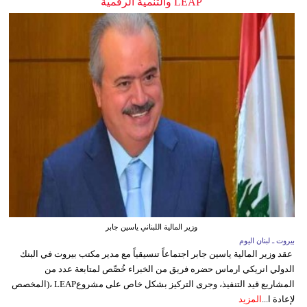
LEAP والتنمية الرقمية
وزير المالية اللبناني ياسين جابر
بيروت ـ لبنان اليوم
عقد وزير المالية ياسين جابر اجتماعاً تنسيقياً مع مدير مكتب بيروت في البنك
الدولي انريكي ارماس حضره فريق من الخبراء خُصِّص لمتابعة عدد من
المشاريع قيد التنفيذ، وجرى التركيز بشكل خاص على مشروعLEAP ،(المخصص
لإعادة ا...
المزيد