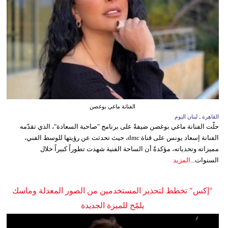
الفنانة ماغي بوغصن
القاهرة ـ لبنان اليوم
حلّت الفنانة ماغي بوغصن ضيفةً على برنامج "صاحبة السعادة"، الذي تقدّمه
الفنانة إسعاد يونس على قناة dmc، حيث تحدثت عن رؤيتها للوسط الفني،
مميزاته وتحدياته، مؤكدةً أن الساحة الفنية شهدت تطوراً كبيراً خلال
السنوات...
المزيد
"إكس" تخطط لتحذير المستخدمين من الصور المعدلة وماسك
يلمّح للميزة الجديدة