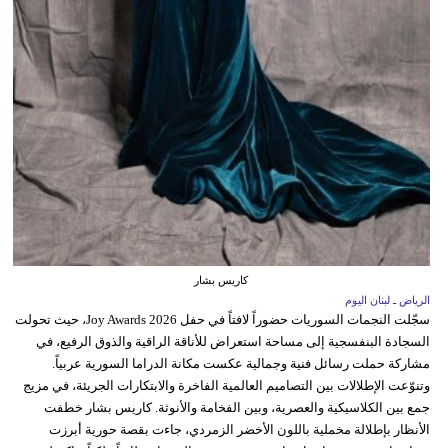
كاريس بشار
الرياض ـ لبنان اليوم
سجّلت النجمات السوريات حضوراً لافتاً في حفل Joy Awards 2026، حيث تحولت
السجادة البنفسجية إلى مساحة استعراض للأناقة الراقية والذوق الرفيع، في
مشاركة حملت رسائل فنية وجمالية عكست مكانة الدراما السورية عربياً.
وتنوّعت الإطلالات بين التصاميم العالمية الفاخرة والابتكارات الجريئة، في مزيج
جمع بين الكلاسيكية والعصرية، وبين الفخامة والأنوثة. كاريس بشار خطفت
الأنظار بإطلالة مخملية باللون الأخضر الزمردي، جاءت بقصة حورية أبرزت