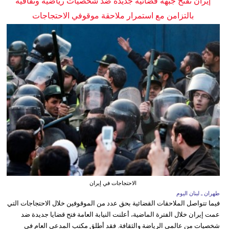
إيران تفتح جبهة قضائية جديدة ضد شخصيات رياضية وثقافية
بالتزامن مع استمرار ملاحقة موقوفي الاحتجاجات
الاحتجاجات في إيران
طهران ـ لبنان اليوم
فيما تتواصل الملاحقات القضائية بحق عدد من الموقوفين خلال الاحتجاجات التي
عمت إيران خلال الفترة الماضية، أعلنت النيابة العامة فتح قضايا جديدة ضد
شخصيات من عالمي الرياضة والثقافة. فقد أطلق مكتب المدعي العام في