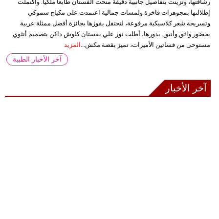
رشاقتها، وتزينت بتفاصيل جانبية دقيقة منحت الفستان طابعاً ملكياً. واكتملت
إطلالتها بمجوهرات فاخرة ولمسات جمالية اعتمدت على مكياج سموكي
وتسريحة شعر كلاسيكية مرفوعة، لتحتفل بفوزها بجائزة أفضل ممثلة عربية
بحضور واثق وأنيق. بدورها، أطلت نور علي بفستان كلوش داكن بتصميم أنثوي
مستوحى من فساتين الأميرات، تميز بقصة مكش...
المزيد
آخر الأخبار الطبية
آخر الأخبار