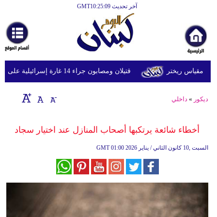
آخر تحديث GMT10:25:09
الرئيسية
أخبارعاجلة
رياضة
قتيلان ومصابون جراء 14 غارة إسرائيلية على شرق وجنوب لبنان
ثقافة
إقتصاد
ديكور
»
داخلي
فن
أخطاء شائعة يرتكبها أصحاب المنازل عند اختيار سجاد
وموسيقى
01:00 2026 السبت ,10 كانون الثاني / يناير
GMT
أزياء
صحة
وتغذية
سياحة