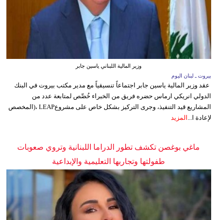
وزير المالية اللبناني ياسين جابر
بيروت ـ لبنان اليوم
عقد وزير المالية ياسين جابر اجتماعاً تنسيقياً مع مدير مكتب بيروت في البنك
الدولي انريكي ارماس حضره فريق من الخبراء خُصِّص لمتابعة عدد من
المشاريع قيد التنفيذ، وجرى التركيز بشكل خاص على مشروعLEAP ،(المخصص
لإعادة ا...
المزيد
ماغي بوغصن تكشف تطور الدراما اللبنانية وتروي صعوبات
طفولتها وتجاربها التعليمية والإبداعية