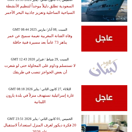
السعودية تطلق دليلاً موحداً لتنظيم الأنشطة
السياحية الساحلية وتعزيز جاذبية البحر الأحمر
GMT 08:44 2025 السبت ,08 آذار/ مارس
وفاة الفنانة المغربية نعيمة سميح عن عمر
يناهز 73 عاماً بعد مسيرة فنية حافلة
GMT 12:43 2020 السبت ,29 شباط / فبراير
لا تستسلم وداوم على المحاولة حتى لو شعرت
أن بعض الحواجز تنصب في طريقك
GMT 08:18 2026 الثلاثاء ,27 كانون الثاني / يناير
غارة إسرائيلية تستهدف منزلاً في بلدة يارون
اللبنانية
GMT 23:51 2026 الخميس ,01 كانون الثاني / يناير
20 فكرة ديكور لغرف المنزل استعداداً لاستقبال
عام 2026