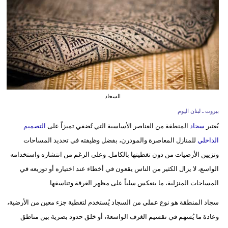
وسفر
ديكور
أخبار
إعلام
تعليم
السجاد
بيروت ـ لبنان اليوم
مرأة
يُعتبر
سجاد
المنطقة من العناصر الأساسية التي تُضفي تميزاً على
التصميم
أزياء
الداخلي
للمنازل المعاصرة والمودرن، بفضل وظيفته في تحديد المساحات
إسلامية
وتزيين الأرضيات من دون تغطيتها بالكامل. وعلى الرغم من انتشاره واستخدامه
الواسع، لا يزال الكثير من الناس يقعون في أخطاء عند اختياره أو توزيعه في
علوم
المساحات المنزلية، ما ينعكس سلباً على مظهر الغرفة وتناسقها.
وتكنولوجيا
سجاد المنطقة هو نوع عملي من السجاد يُستخدم لتغطية جزء معين من الأرضية،
بيئة
وعادة ما يُسهم في تقسيم الغرف الواسعة، أو خلق حدود بصرية بين مناطق