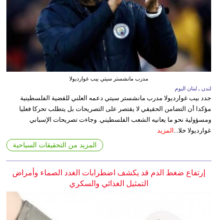
مدرب مانشستر سيتي بيب غوارديولا
لندن ـ لبنان اليوم
جدد بيب غوارديولا مدرب مانشستر سيتي دعمه العلني للقضية الفلسطينية
مؤكدا أن التضامن الحقيقي لا يقتصر على التصريحات بل يتطلب تحركا فعليا
ومسؤولية نحو ما يعانيه الشعب الفلسطيني. وجاءت تصريحات الإسباني
غوارديولا خلا...
المزيد
المزيد من التحقيقات السياحية
إرتفاع ضغط الدم قد يكشف اضطرابات الغدد الصماء وأمراض
التمثيل الغذائي والسكري