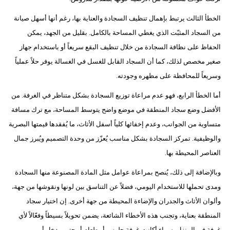
الخطأ الثالث يرتبط بإهمال تنظيف السجادة والعناية بها، رغم أنها أسهل صيانة
من السجاد المثبّت الذي يغطي المساحة بالكامل. بقليل من الجهد، يمكن
الحفاظ على نظافة السجادة من خلال تنظيف البقع سريعاً أو باستخدام جهاز
صغير مخصص لذلك، كما أن السجاد القابل للغسل في الغسالة يوفر حلاً عملياً
وسريعاً للمحافظة على مظهره وجودته.
أما الخطأ الرابع، فهو عدم مراعاة توزيع السجادة بشكل متناظر في الغرفة. من
الأفضل وضع سجاد المنطقة في موضع واضح يتوسط المساحة، مع ترك مسافة
متساوية من الجوانب، وعدم إخفائها كلياً أسفل الأثاث، ما يُفقدها قيمتها البصرية
والوظيفية. تمركز السجادة بشكل مناسب يُعزّز من وحدة التصميم ويُبرز جمال
العناصر المحيطة بها.
وبالإضافة إلى ذلك، يُنصح بمراعاة عوامل مثل المادة المصنوعة منها السجادة
ومدى تحملها للاستخدام اليومي، فضلاً عن التناسق بين لونها ونقوشها من جهة،
وألوان الأثاث والجدران والإضاءة المحيطة من جهة أخرى. إن اختيار سجاد
المنطقة بعناية، وتجنب هذه الأخطاء الشائعة، يضمن تحويلاً بسيطاً وفعّالاً لأي
غرفة في المنزل، سواء أكانت غرفة جلوس أو طعام أو حتى مدخل أو ممر.