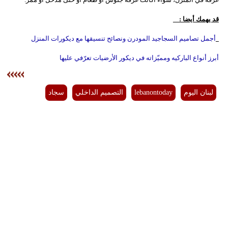
قد يهمك أيضا :
أجمل تصاميم السجاجيد المودرن ونصائح تنسيقها مع ديكورات المنزل
أبرز أنواع الباركيه ومميّزاته في ديكور الأرضيات تعرّفي عليها
لبنان اليوم
lebanontoday
التصميم الداخلي
سجاد