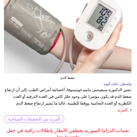
ضغط الدم
واشنطن ـ لبنان اليوم
تشير الدكتورة سيفينتش ماميدغوسينوفا، أخصائية أمراض القلب، إلى أن ارتفاع
ضغط الدم قد يكون مؤشرا على وجود خلل كامن في الغدة الدرقية أو الغدد
الكظرية أو الغدة النخامية. ووفقا للطبيبة، غالبا ما يُشير ارتفاع ضغط الدم
ا...
المزيد
المزيد من التحقيقات السياحية
نجمات الدراما السورية يخطفن الأنظار بإطلالات راقية في حفل