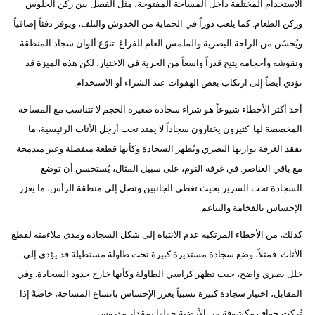
الاستخدام المختلفة داخل المساحة المفتوحة، مثل الفصل بين ركن الجلوس
مدوَّنات
وركن الطعام. كما يلعب دوراً في الحماية من الخدوش والتلف، ويوفر دفئاً إضافياً
أبراج
ويُحسّن من الراحة البصرية والملمس العام للفراغ. تنوّع ألوان سجاد المنطقة
ونقوشه وأحجامه يتيح قدراً واسعاً من الحرية في الاختيار، لكن هذه الميزة قد
فيديو
تؤدي أيضاً إلى ارتكاب بعض الهفوات عند الشراء أو الاستخدام.
سيارات
أحد أكثر الأخطاء شيوعاً هو شراء سجادة صغيرة الحجم لا تتناسب مع المساحة
المخصصة لها. كثيرون يختارون سجاداً لا يمتد تحت أرجل الأثاث الرئيسية، ما
يفقد الغرفة توازنها البصري ويُظهر السجادة وكأنها قطعة منفصلة وغير مندمجة
مع باقي العناصر. في غرفة النوم، على سبيل المثال، يُستحسن أن توضع
السجادة تحت السرير بحيث تغطي الجانبين وتصل إلى منطقة الرأس، ما يعزز
الإحساس بالفخامة والتناغم.
كذلك، من الأخطاء المرتكبة عدم الانتباه إلى شكل السجادة ومدى ملاءمته لقطع
الأثاث. فمثلاً، وضع سجادة مستديرة كبيرة تحت طاولة مستطيلة قد يؤدي إلى
خلل بصري واضح، حيث تظهر كراسي الطاولة وكأنها خارج حدود السجادة. وفي
المقابل، اختيار سجادة كبيرة نسبياً يعزز الإحساس باتساع المساحة، خاصةً إذا
تُركت حواف مكشوفة من الأرضية حولها بمقدار مدروس.