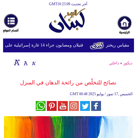
آخر تحديث GMT10:25:09
الرئيسية
أخبارعاجلة
رياضة
قتيلان ومصابون جراء 14 غارة إسرائيلية على شرق وجنوب لبنان
ثقافة
إقتصاد
ديكور
»
داخلي
فن
نصائح للتخلّص من رائحة الدهان في المنزل
وموسيقى
00:48 2025 الخميس ,17 تموز / يوليو
GMT
أزياء
صحة
وتغذية
سياحة