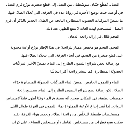
مدوَّنات
البصل: تُقطّع حبّتان متوسّطتان من البصل إلى قطع صغيرة. يوزّع فرم البصل
في أوعية، حيث توضع الأخيرة في زوايا عدة في الغرفة، التي يُجدّد الطلاء فيها،
أبراج
ما يمتصّ المركبات العضوية المتطايرة الناتجة عن الطلاء. الجدير بالذكر أن فرم
فيديو
البصل المستخدم لهذه الغاية لا ينفع للطهي بعد ذلك.
الفحم فعّال في إزالة رائحة الدهان
سيارات
الفحم: الفحم هو مخفض ممتاز للرائحة؛ في هذا الإطار توزّع أوعية محتوية
على قطع صغيرة من الفحم، في أنحاء الغرفة، التي يتجدّد الطلاء فيها.
مع إضافة بعض شرائح الليمون الطازج إلى الماء، يمتصّ الأخير المركّبات
العضويّة المتطايرة، كما تنتشر رائحة أكثر انتعاشًا
الماء والليمون الحامض: يمتصّ الماء المركّبات العضويّة المتطايرة جرّاء
الطلاء، لكن إضافة بضع شرائح الليمون الطازج إلى الماء، سيشيع رائحة
حمضيات نظيفة، في المكان. صحيح أنّه يستغرق الماء وقتًا أطول قليلاً لامتصاص
الروائح، لذا يُفيد إيداع الأوعية المملوءة بماء الليمون في الغرفة طوال الليل.
مستخلصات طبيعيّة: للتخلّص من رائحة الطلاء، وتجديد هواء الغرفة، يفيد
سكب بضع قطرات من مستخلص الفانيليا (أو مستخلص النعناع)، على كرات