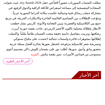
سجّلت النجمات السوريات حضوراً لافتاً في حفل Joy Awards 2026، حيث تحولت
السجادة البنفسجية إلى مساحة استعراض للأناقة الراقية والذوق الرفيع، في
مشاركة حملت رسائل فنية وجمالية عكست مكانة الدراما السورية عربياً.
وتنوّعت الإطلالات بين التصاميم العالمية الفاخرة والابتكارات الجريئة، في مزيج
جمع بين الكلاسيكية والعصرية، وبين الفخامة والأنوثة. كاريس بشار خطفت
الأنظار بإطلالة مخملية باللون الأخضر الزمردي، جاءت بقصة حورية أبرزت
رشاقتها، وتزينت بتفاصيل جانبية دقيقة منحت الفستان طابعاً ملكياً. واكتملت
إطلالتها بمجوهرات فاخرة ولمسات جمالية اعتمدت على مكياج سموكي
وتسريحة شعر كلاسيكية مرفوعة، لتحتفل بفوزها بجائزة أفضل ممثلة عربية
بحضور واثق وأنيق. بدورها، أطلت نور علي بفستان كلوش داكن بتصميم أنثوي
مستوحى من فساتين الأميرات، تميز بقصة مكش...
المزيد
آخر الأخبار الطبية
آخر الأخبار