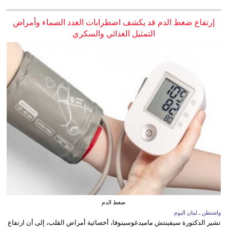
إرتفاع ضغط الدم قد يكشف اضطرابات الغدد الصماء وأمراض
التمثيل الغذائي والسكري
ضغط الدم
واشنطن ـ لبنان اليوم
تشير الدكتورة سيفينتش ماميدغوسينوفا، أخصائية أمراض القلب، إلى أن ارتفاع