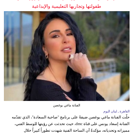
طفولتها وتجاربها التعليمية والإبداعية
الفنانة ماغي بوغصن
القاهرة ـ لبنان اليوم
حلّت الفنانة ماغي بوغصن ضيفةً على برنامج "صاحبة السعادة"، الذي تقدّمه
الفنانة إسعاد يونس على قناة dmc، حيث تحدثت عن رؤيتها للوسط الفني،
مميزاته وتحدياته، مؤكدةً أن الساحة الفنية شهدت تطوراً كبيراً خلال