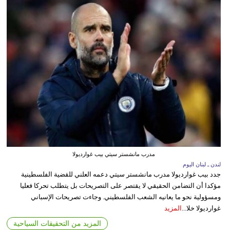
مدرب مانشستر سيتي بيب غوارديولا
لندن ـ لبنان اليوم
جدد بيب غوارديولا مدرب مانشستر سيتي دعمه العلني للقضية الفلسطينية
مؤكدا أن التضامن الحقيقي لا يقتصر على التصريحات بل يتطلب تحركا فعليا
ومسؤولية نحو ما يعانيه الشعب الفلسطيني. وجاءت تصريحات الإسباني
غوارديولا خلا...
المزيد
المزيد من التحقيقات السياحية