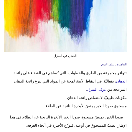
وسفر
ديكور
أخبار
إعلام
تعليم
الدهان في المنزل
القاهرة ـ لبنان اليوم
مرأة
تتوافر مجموعة من الطرق والخطوات، التي تُساهم في القضاء على رائحة
أزياء
الدهان
، بفعاليّة. في النقاط الآتية، لمحة عن المواد التي تنزع رائحة الدهان
إسلامية
المزعجة من
غرف المنزل
.
مكوّنات طبيعيّة لامتصاص رائحة الدهان
علوم
مسحوق صودا الخبز يمتصّ الأبخرة الناتجة عن الطلاء
وتكنولوجيا
صودا الخبز: يمتصّ مسحوق صودا الخبز الأبخرة الناتجة عن الطلاء. في هذا
بيئة
الإطار، يصبّ المسحوق في أوعية، فتوزّع الأخيرة في أنحاء الغرفة.