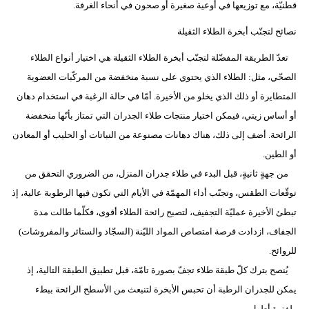
قطنيّة، مع توزيعها في أوعية صغيرة أو صحون في أنحاء الغرفة.
نصائح لتجنّب أبخرة الطلاء الثقيلة
تعدّ الطريقة المفضّلة لتجنّب أبخرة الطلاء الثقيلة هي اختيار أنواع الطلاء
الصحّي، مثل: الطلاء الذي يحتوي على نسبة منخفضة من المركّبات العضوية
المتطايرة أو ذلك الذي يخلو من الأخيرة. أمّا في حالة الرغبة في استخدام دهان
أو أساس زيتي، فيمكن اختيار منتجات طلاء الجدران التي تمتاز بأنّها منخفضة
الرائحة. أضف إلى ذلك، هناك دهانات مصنوعة من النباتات أو الحليب أو المعادن
أو الطين.
من جهةٍ ثانيةٍ، قبل البدء في طلاء جدران المنزل، من الضروري التحقق من
توقّعات الطقس، وتجنّب أداء المهمّة في الأيام التي تكون فيها الرطوبة عالية، إذ
تبطئ الأخيرة عمليّة التجفيف، لتصبح رائحة الطلاء أقوى، فكلّما طالت مدة
الجفاف، ازدادت فرصة امتصاص المواد الليّنة (السجّاد والستائر والمفروشات)
للروائح.
يُنصح بترك كلّ طبقة طلاء تجفّ بصورة تامّة، قبل تطبيق الطبقة التالية، إذ
يمكن للجدران الرطبة أن تحبس الأبخرة لتنبعث من الأسطح الرائحة ببطء
ولفترة أطول.