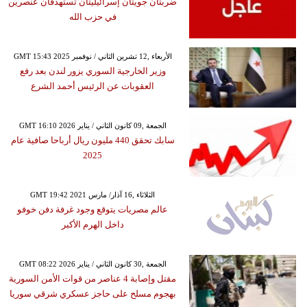
ضربتان جويتان إسرائيليتان تستهدفان عنصرين
في حزب الله
GMT 15:43 2025 الأربعاء ,12 تشرين الثاني / نوفمبر
وزير الخارجية السوري يزور لندن بعد رفع
العقوبات عن الرئيس أحمد الشرع
GMT 16:10 2026 الجمعة ,09 كانون الثاني / يناير
سابك تحقق 440 مليون ريال أرباحا صافية عام
2025
GMT 19:42 2021 الثلاثاء ,16 آذار/ مارس
عالم مصريات يتوقع وجود غرفة دفن خوفو
داخل الهرم الأكبر
GMT 08:22 2026 الجمعة ,30 كانون الثاني / يناير
مقتل وإصابة 4 عناصر من قوات الأمن السورية
بهجوم مسلح على حاجز عسكري شرقي سوريا