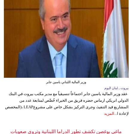
وزير المالية اللبناني ياسين جابر
بيروت ـ لبنان اليوم
عقد وزير المالية ياسين جابر اجتماعاً تنسيقياً مع مدير مكتب بيروت في البنك
الدولي انريكي ارماس حضره فريق من الخبراء خُصِّص لمتابعة عدد من
المشاريع قيد التنفيذ، وجرى التركيز بشكل خاص على مشروعLEAP ،(المخصص
لإعادة ا...
المزيد
ماغي بوغصن تكشف تطور الدراما اللبنانية وتروي صعوبات