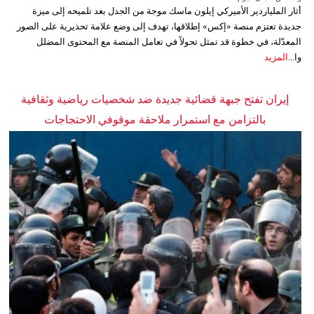
أثار الملياردير الأميركي إيلون ماسك موجة من الجدل بعد تلميحه إلى ميزة
جديدة تعتزم منصة «إكس» إطلاقها، تهدف إلى وضع علامة تحذيرية على الصور
المعدّلة، في خطوة قد تمثل تحولاً في تعامل المنصة مع المحتوى المضلل
وا...
المزيد
إيران تفتح جبهة قضائية جديدة ضد شخصيات رياضية وثقافية
بالتزامن مع استمرار ملاحقة موقوفي الاحتجاجات