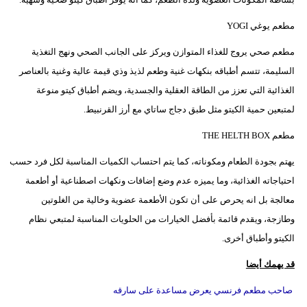
مطعم يوغي YOGI
مطعم صحي يروج للغذاء المتوازن ويركز على الجانب الصحي ونهج التغذية
السليمة، تتسم أطباقه بنكهات غنية وطعم لذيذ وذي قيمة عالية وغنية بالعناصر
الغذائية التي تعزز من الطاقة العقلية والجسدية، ويضم أطباق كيتو منوعة
لمتبعين حمية الكيتو مثل طبق دجاج ساتاي مع أرز القرنبيط.
مطعم THE HELTH BOX
يهتم بجودة الطعام ومكوناته، كما يتم احتساب الكميات المناسبة لكل فرد حسب
احتياجاته الغذائية، وما يميزه عدم وضع إضافات ونكهات اصطناعية أو أطعمة
معالجة بل انه يحرص على أن تكون الأطعمة عضوية وخالية من الغلوتين
وطازجة، ويقدم قائمة بأفضل الخيارات من الحلويات المناسبة لمتبعي نظام
الكيتو وأطباق أخرى.
قد يهمك أيضا
صاحب مطعم فرنسي يعرض مساعدة على سارقه