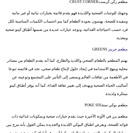
مطعم ركن كرستCRUST CORNER
مدوَّنات
وجهتك للوجبات الصحية واللذيذة فهو يقدم قائمة بخيارات نباتية أو غير نباتية
أبراج
ومفيدة للصحة، يهتمون بجودة الطعام كما يتم احتساب الكميات المناسبة لكل
فيديو
فرد حسب احتياجاته الغذائية، وتوجد خيارات عديدة من ضمنها أطباق كيتو صحية
ومغذية.
سيارات
مطعم جرينز
GREENS
يهتم المطعم بالطعام الصحي واللذيذ والطازج، كما أنه يقدم الطعام من مصادر
محلية وينهج الاستدامة في إيجاد حلول لإنتاج طعام صحي، تجد في قائمته تنوعا
في الأطعمة من ثقافات العالم ويسعى إلى التأثير على المجتمع وتوعيته عن
أساليب الحياة الصحية ويهدف إلى تغيير ثقافة الغذاء، كما أنه يوفر أطباق كيتو
مبتكرة ولذيذة.
مطعم بوكي ستةPOKE SIX
مطعم برز في الآونة الأخيرة حيث يقدم خيارات صحية وبمكونات غذائية ذات
فوائد للصحة، ويعرض اطباق البوكي اللذيذة والجديدة يمكن القول بأنه مزج بين
بساطة المكونات العضوية ولذة الطعم، كما أنه يوفر أطباق كيتو صحية وشهية.