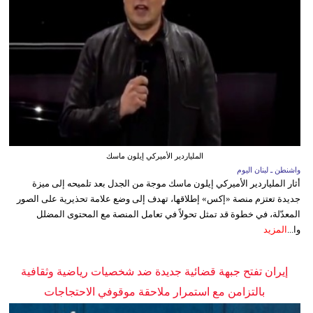
الملياردير الأميركي إيلون ماسك
واشنطن ـ لبنان اليوم
أثار الملياردير الأميركي إيلون ماسك موجة من الجدل بعد تلميحه إلى ميزة
جديدة تعتزم منصة «إكس» إطلاقها، تهدف إلى وضع علامة تحذيرية على الصور
المعدّلة، في خطوة قد تمثل تحولاً في تعامل المنصة مع المحتوى المضلل
وا...
المزيد
إيران تفتح جبهة قضائية جديدة ضد شخصيات رياضية وثقافية
بالتزامن مع استمرار ملاحقة موقوفي الاحتجاجات