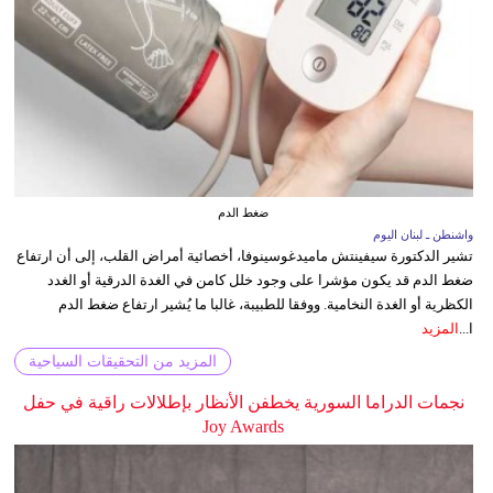
ضغط الدم
واشنطن ـ لبنان اليوم
تشير الدكتورة سيفينتش ماميدغوسينوفا، أخصائية أمراض القلب، إلى أن ارتفاع
ضغط الدم قد يكون مؤشرا على وجود خلل كامن في الغدة الدرقية أو الغدد
الكظرية أو الغدة النخامية. ووفقا للطبيبة، غالبا ما يُشير ارتفاع ضغط الدم
ا...
المزيد
المزيد من التحقيقات السياحية
نجمات الدراما السورية يخطفن الأنظار بإطلالات راقية في حفل
Joy Awards