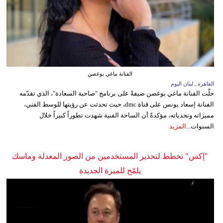
الفنانة ماغي بوغصن
القاهرة ـ لبنان اليوم
حلّت الفنانة ماغي بوغصن ضيفةً على برنامج "صاحبة السعادة"، الذي تقدّمه
الفنانة إسعاد يونس على قناة dmc، حيث تحدثت عن رؤيتها للوسط الفني،
مميزاته وتحدياته، مؤكدةً أن الساحة الفنية شهدت تطوراً كبيراً خلال
السنوات...
المزيد
"إكس" تخطط لتحذير المستخدمين من الصور المعدلة وماسك
يلمّح للميزة الجديدة