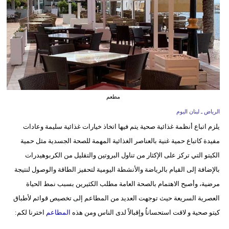
وسفر
ديكور
أخبار
إعلام
تعليم
مطعم
الرياض ـ لبنان اليوم
مرأة
يلزم اتباع أنظمة غذائية صحية يتم فيها اتخاذ خيارات غذائية سليمة وعادات
أزياء
مفيدة كاتباع حمية غنية بالعناصر الغذائية المهمة للصحة الجسدية مثل حمية
إسلامية
الكيتو التي تركز على الإكثار من تناول البروتين والتقليل من الكربوهيدرات
بالإضافة إلى القيام بالرياضة والأنشطة اليومية لتحفيز الطاقة والوصول لنتيجة
علوم
مرضية، وأصبح الاهتمام بالصحة العامة مطلب الكثيرين بسبب نمط الحياة
وتكنولوجيا
العصرية السريعة حيث توجهت العديد من المطاعم إلى تخصيص قوائم لأطباق
بيئة
كيتو صحية و لاقت استحساناُ وإقبالاً لدى الناس ومن هذه
المطاعم
اخترنا لكم: