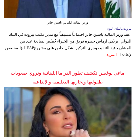
وزير المالية اللبناني ياسين جابر
بيروت ـ لبنان اليوم
عقد وزير المالية ياسين جابر اجتماعاً تنسيقياً مع مدير مكتب بيروت في البنك
الدولي انريكي ارماس حضره فريق من الخبراء خُصِّص لمتابعة عدد من
المشاريع قيد التنفيذ، وجرى التركيز بشكل خاص على مشروعLEAP ،(المخصص
لإعادة ا...
المزيد
ماغي بوغصن تكشف تطور الدراما اللبنانية وتروي صعوبات
طفولتها وتجاربها التعليمية والإبداعية