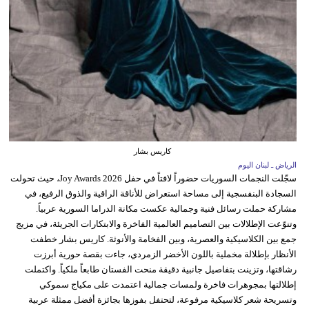
كاريس بشار
الرياض ـ لبنان اليوم
سجّلت النجمات السوريات حضوراً لافتاً في حفل Joy Awards 2026، حيث تحولت
السجادة البنفسجية إلى مساحة استعراض للأناقة الراقية والذوق الرفيع، في
مشاركة حملت رسائل فنية وجمالية عكست مكانة الدراما السورية عربياً.
وتنوّعت الإطلالات بين التصاميم العالمية الفاخرة والابتكارات الجريئة، في مزيج
جمع بين الكلاسيكية والعصرية، وبين الفخامة والأنوثة. كاريس بشار خطفت
الأنظار بإطلالة مخملية باللون الأخضر الزمردي، جاءت بقصة حورية أبرزت
رشاقتها، وتزينت بتفاصيل جانبية دقيقة منحت الفستان طابعاً ملكياً. واكتملت
إطلالتها بمجوهرات فاخرة ولمسات جمالية اعتمدت على مكياج سموكي
وتسريحة شعر كلاسيكية مرفوعة، لتحتفل بفوزها بجائزة أفضل ممثلة عربية