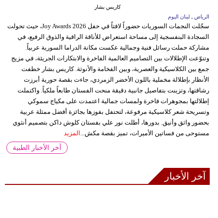
كاريس بشار
الرياض ـ لبنان اليوم
سجّلت النجمات السوريات حضوراً لافتاً في حفل Joy Awards 2026، حيث تحولت
السجادة البنفسجية إلى مساحة استعراض للأناقة الراقية والذوق الرفيع، في
مشاركة حملت رسائل فنية وجمالية عكست مكانة الدراما السورية عربياً.
وتنوّعت الإطلالات بين التصاميم العالمية الفاخرة والابتكارات الجريئة، في مزيج
جمع بين الكلاسيكية والعصرية، وبين الفخامة والأنوثة. كاريس بشار خطفت
الأنظار بإطلالة مخملية باللون الأخضر الزمردي، جاءت بقصة حورية أبرزت
رشاقتها، وتزينت بتفاصيل جانبية دقيقة منحت الفستان طابعاً ملكياً. واكتملت
إطلالتها بمجوهرات فاخرة ولمسات جمالية اعتمدت على مكياج سموكي
وتسريحة شعر كلاسيكية مرفوعة، لتحتفل بفوزها بجائزة أفضل ممثلة عربية
بحضور واثق وأنيق. بدورها، أطلت نور علي بفستان كلوش داكن بتصميم أنثوي
مستوحى من فساتين الأميرات، تميز بقصة مكش...
المزيد
آخر الأخبار الطبية
آخر الأخبار