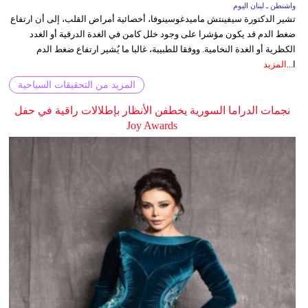
واشنطن ـ لبنان اليوم
تشير الدكتورة سيفينتش ماميدغوسينوفا، أخصائية أمراض القلب، إلى أن ارتفاع
ضغط الدم قد يكون مؤشرا على وجود خلل كامن في الغدة الدرقية أو الغدد
الكظرية أو الغدة النخامية. ووفقا للطبيبة، غالبا ما يُشير ارتفاع ضغط الدم
ا...
المزيد
المزيد من التحقيقات السياحية
نجمات الدراما السورية يخطفن الأنظار بإطلالات راقية في حفل
Joy Awards