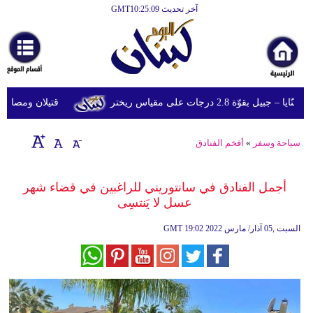
آخر تحديث GMT10:25:09
الرئيسية
أخبارعاجلة
رياضة
وّة 2.8 درجات على مقياس ريختر
قتيلان ومصابون جراء 14 غارة إسرائيلية على شرق وج
ثقافة
إقتصاد
سياحة وسفر
»
أفخم الفنادق
فن
أجمل الفنادق في سانتوريني للراغبين في قضاء شهر
وموسيقى
عسل لا يَنتسِى
أزياء
19:02 2022 السبت ,05 آذار/ مارس
GMT
صحة
وتغذية
سياحة