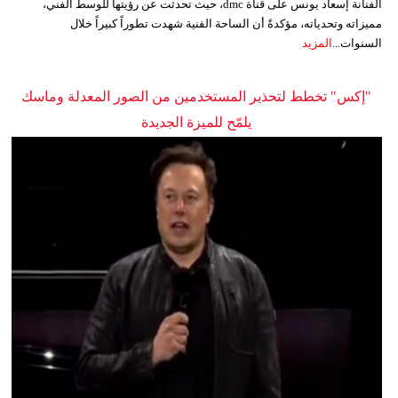
الفنانة إسعاد يونس على قناة dmc، حيث تحدثت عن رؤيتها للوسط الفني،
مميزاته وتحدياته، مؤكدةً أن الساحة الفنية شهدت تطوراً كبيراً خلال
السنوات...
المزيد
"إكس" تخطط لتحذير المستخدمين من الصور المعدلة وماسك
يلمّح للميزة الجديدة