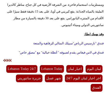
ومستلزمات استحمام فاخرة. من الشرفة الأرضية في كل جناح، مناظر كالديرا
المليئة بالمياه الجذابة. يقع كيريني في أويا، على بعد 15 دقيقة فقط سيرًا على
الأقدام من المتنزه البانورامي. يقع على بعد 30 دقيقة بالسيارة من مطار
سانتوريني الدولي وميناء أثينيوس.
وقد يهمك ايضًا:
فندق "نارسيس الرياض"سبيلك المثالي للرفاهية والمتعة
فندق في لاس فيغاس يقدم لضيوفه "عُطلة خيالية" مع "مصوّر خاص"
لبنان اليوم
اخبار لبنان
Lebanon Today
Lebanon Today 24/7
اخر اخبار لبنان اليوم 24/7
شهر عسل
جزيرة سانتوريني
الفندق