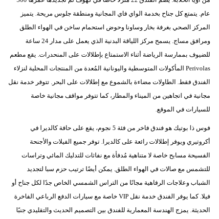
مدوَّنات
عام. يتمتع كل جناح بخدمة الواي فاي المجانية ومنطقة جلوس مريحة. يتميز
أبراج
المركز الصحي بغرفة بخار وساونا وحوض استحمام ساخن في الهواء الطلق
ومرافق مساج. يسمح مركز اللياقة البدنية الذي يعمل على مدار 24 ساعة
فيديو
للضيوف بممارسة الرياضة أثناء الاستمتاع بإطلالات على المنحدرات. يقع مطعم
Perivolas المأكولات المتوسطية واليونانية المُعدة من المنتجات المحلية لنزلاء
سيارات
الفندق فقط. الطاولات مضاءة بالشموع مع إطلالات على البحر. تتوفر خدمة نقل
مجانية في اتجاهين من الميناء والمطار، كما تتوفر مواقف مجانية خاصة
للسيارات في الموقع.
فوس ذا بوتيك هو فندق فاخر من فئة 5 نجوم، يقع على حافة كالديرا في
أكروتيري ويوفر إطلالات رائعة على كالديرا. توفر جميع الفيلات والأجنحة
الفسيحة مسابح خاصة لا متناهية مُدفأة مع نفاثات للتدليك المائي وتراسات
للتشمس مع صالات في الهواء الطلق. يمكن أيضًا ترتيب حزم سبا لتجديد
الشباب وعلاجات الرفاهية مجانًا من التراس الشمسي الخاص جدًا لكل جناح أو
فيلا. كما يوفر الفندق خدمة نقل VIP خاصة مع سيارات الدفع الرباعي الفاخرة
الحديثة. يمزج الهندسة المعمارية للفندق بين التصميم الحديث والتقليدي جنبًا