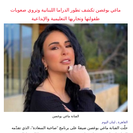
ماغي بوغصن تكشف تطور الدراما اللبنانية وتروي صعوبات
طفولتها وتجاربها التعليمية والإبداعية
الفنانة ماغي بوغصن
القاهرة ـ لبنان اليوم
حلّت الفنانة ماغي بوغصن ضيفةً على برنامج "صاحبة السعادة"، الذي تقدّمه