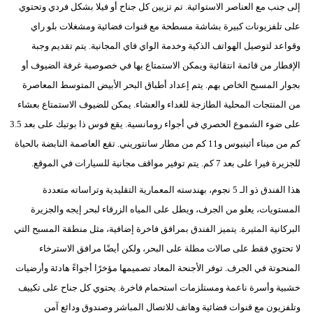
إلى جنب مع العناصر الاستوائية. تم تزيين كل جناح أو فيلا بشكل فردي وتحتوي
على تلفزيونات كبيرة بشاشة مسطحة مع قنوات فضائية ومشغلات بلو راي
وقواعد لتوصيل الهواتف الذكية وخدمة الواي فاي المجانية. يتم تقديم وجبة
الإفطار من قائمة انتقائية ويمكن الاستمتاع بها في خصوصية غرفة الضيوف أو
بجوار المسبح الخاص بهم. يتم إعداد أطباق البحر الأبيض المتوسط المعاصرة
من المنتجات المحلية الطازجة للغداء والعشاء. يمكن للضيوف الاستمتاع بعشاء
على ضوء الشموع الحصري في أجواء رومانسية. يقع فوس ذا بوتيك على بعد 3.5
كم من ميناء أثينيوس و11 كم من مطار سانتوريني. تقع العاصمة النابضة بالحياة
للجزيرة فيرا على بعد 7 كم. يتم توفير مواقف مجانية للسيارات في الموقع.
هذا الفندق ذو الـ 5 نجوم، بهندسته المعمارية التقليدية وتراساته متعددة
المستويات، يعلو من الجرف، ويطل على المياه الزرقاء لبحر إيجه والجزيرة
البركانية المثيرة. يتميز الفندق بمرافق فاخرة إضافية، مثل منطقة المسبح التي
لا تحتوي فقط على صالات مطلة على البحر، ولكن أيضًا مرافق الاسترخاء
المنحوتة في الجرف. توفر الأجنحة المعاد تصميمها مؤخرًا أجواءً هادئة وأرضيات
خشبية وأسرة ناعمة ومستلزمات استحمام فاخرة. يحتوي كل جناح على تكييف
وتلفزيون مع قنوات فضائية وهاتف للاتصال المباشر وصندوق ودائع آمن