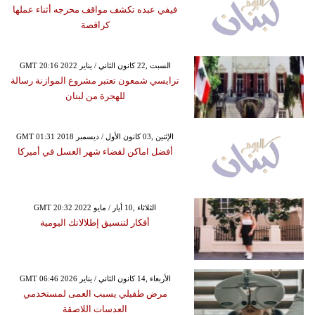
فيفي عبده تكشف مواقف محرجه أثناء عملها
كراقصة
GMT 20:16 2022 السبت ,22 كانون الثاني / يناير
ترايسي شمعون تعتبر مشروع الموازنة رسالة
للهجرة من لبنان
GMT 01:31 2018 الإثنين ,03 كانون الأول / ديسمبر
أفضل اماكن لقضاء شهر العسل في أميركا
GMT 20:32 2022 الثلاثاء ,10 أيار / مايو
أفكار لتنسيق إطلالاتك اليومية
GMT 06:46 2026 الأربعاء ,14 كانون الثاني / يناير
مرض طفيلي يسبب العمى لمستخدمي
العدسات اللاصقة