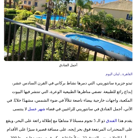
وسفر
ديكور
أخبار
إعلام
تعليم
أجمل الفنادق
مرأة
القاهرة ـ لبنان اليوم
تبدو جزيرة سانتوريني، التي دمرها نشاط بركاني في القرن السادس عشر،
أزياء
إبداع رائع للطبيعة. تضفي مناظرها الطبيعية الوعرة، التي تنتشر فيها البيوت
إسلامية
المكعبة، واجهات خارجية بيضاء ناصعة تتلألأ في ضوء الشمس، مشهدًا خلابًا. في
علوم
الآتي، أجمل الفنادق في سانتوريني للراغبين في قضاء
شهر عسل
لا ينتسى.
وتكنولوجيا
يقدم هذا
الفندق
ذو الـ 5 نجوم مسبحًا لا متناهيًا مع إطلالة رائعة على البحر، ويقع
بيئة
على المنحدرات المرتفعة فوق بحر إيجه، على مسافة قصيرة سيرًا على الأقدام
من أويا الخلابة. يضم الفندق 22 منزلاً خاصًا في كهوف تم تجديدها عمرها 300