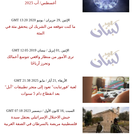
أغسطس/ آب 2025
GMT 13:20 2020 الإثنين ,29 حزيران / يونيو
ما كنت تتوقعه من الشريك لن يتحقق مئة في
المئة
GMT 12:05 2019 الإثنين ,01 إبريل / نيسان
ترى الأمور من منظار واقعي تتوسع أعمالك
وتحرز أرباحًا
GMT 21:38 2025 الأربعاء ,21 أيار / مايو
لعبة "فورتنايت" تعود إلى متجر تطبيقات "أبل"
بعد انقطاع دام 5 سنوات
GMT 07:18 2023 السبت ,16 كانون الأول / ديسمبر
جيش الاحتلال الإسرائيلي يعتقل سيدة
فلسطينية مريضة بالسرطان في الضفة الغربية