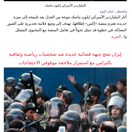
الملياردير الأميركي إيلون ماسك
واشنطن ـ لبنان اليوم
أثار الملياردير الأميركي إيلون ماسك موجة من الجدل بعد تلميحه إلى ميزة
جديدة تعتزم منصة «إكس» إطلاقها، تهدف إلى وضع علامة تحذيرية على الصور
المعدّلة، في خطوة قد تمثل تحولاً في تعامل المنصة مع المحتوى المضلل
وا...
المزيد
إيران تفتح جبهة قضائية جديدة ضد شخصيات رياضية وثقافية
بالتزامن مع استمرار ملاحقة موقوفي الاحتجاجات