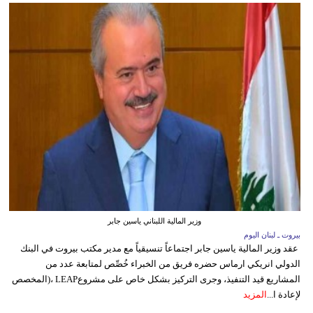
وزير المالية اللبناني ياسين جابر
بيروت ـ لبنان اليوم
عقد وزير المالية ياسين جابر اجتماعاً تنسيقياً مع مدير مكتب بيروت في البنك
الدولي انريكي ارماس حضره فريق من الخبراء خُصِّص لمتابعة عدد من
المشاريع قيد التنفيذ، وجرى التركيز بشكل خاص على مشروعLEAP ،(المخصص
لإعادة ا...
المزيد