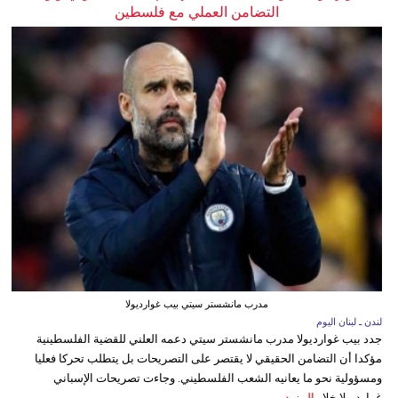
التضامن العملي مع فلسطين
مدرب مانشستر سيتي بيب غوارديولا
لندن ـ لبنان اليوم
جدد بيب غوارديولا مدرب مانشستر سيتي دعمه العلني للقضية الفلسطينية
مؤكدا أن التضامن الحقيقي لا يقتصر على التصريحات بل يتطلب تحركا فعليا
ومسؤولية نحو ما يعانيه الشعب الفلسطيني. وجاءت تصريحات الإسباني
غوارديولا خلا...
المزيد