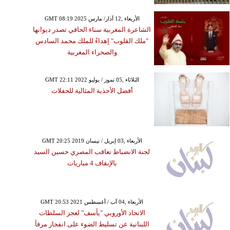
GMT 08:19 2025 الأربعاء ,12 آذار/ مارس
الشاعرة المغربية سناء الحافي تصدر ديوانها
"ملك القلوب" إهداءً للملك محمد السادس
والصحراء المغربية
GMT 22:11 2022 الثلاثاء ,05 تموز / يوليو
أفضل الأحذية المثالية للحفلات
GMT 20:25 2019 الأربعاء ,03 إبريل / نيسان
لجنة الانضباط تعاقب المصري حسين السيد
بالإيقاف 4 مباريات
GMT 20:53 2021 الأربعاء ,04 آب / أغسطس
الاتحاد الأوروبي "يأسف" لعجز السلطات
اللبنانية عن تسليط الضوء على انفجار مرفأ