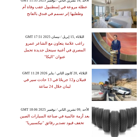
GMT 11:53 2025 الأحد ,16 تشرين الثاني / نوفمبر
عطلة مروعة في إسطنبول عقب وفاة أم
وطفليها إثر تسمم في فندق بالفاتح
GMT 17:51 2025 الثلاثاء ,15 إبريل / نيسان
راغب علامة يتعاون مع الشاعر عمرو
المصري في أغنية سينجل جديدة تحمل
عنوان "البكا"
GMT 11:28 2026 الثلاثاء ,20 كانون الثاني / يناير
قتيلان و12 جريحًا في 13 حادث سير في
لبنان خلال 24 ساعة
GMT 18:06 2025 الأحد ,09 تشرين الثاني / نوفمبر
بعد أزمة عالمية في صناعة السيارات الصين
تخفف قيود تصدير رقائق "نيكسبيريا"