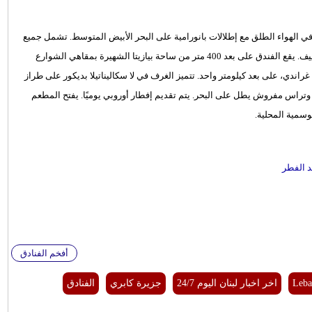
بحين صيفيين في الهواء الطلق مع إطلالات بانورامية على البحر الأبيض المتوسط. تشمل جميع
الغرف الأنيقة تلفزيون مع قنوات فضائية وخدمة الواي فاي المجانية وتكييف. يقع الفندق على بعد 400 متر من ساحة بيازيتا الشهيرة بمقاهي الشوارع
ا غراندي، على بعد كيلومتر واحد. تتميز الغرف في لا سكاليناتيلا بديكور على طراز
تراس مفروش يطل على البحر. يتم تقديم إفطار أوروبي يوميًا. يفتح المطعم
سمية المحلية.
أفخم الفنادق
Leba
اخر اخبار لبنان اليوم 24/7
جزيرة كابري
الفنادق