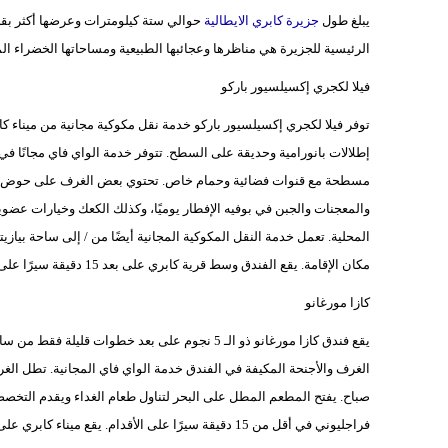
يبلغ طول
جزيرة كابري الايطالية
حوالي ستة كيلومترات وعرضها أكثر بقلي
الرئيسية للجزيرة هي مناظرها وعجائبها الطبيعية ومساحاتها الخضراء ال
فيلا لكجري إكسيلسيور باركو
إطلالات بانورامية وحديقة على السطح. تتوفر خدمة الواي فاي مجانًا 
مسطحة مع قنوات فضائية وحمام خاص. تحتوي بعض الغرف على حوض استحم
والمعجنات والجبن في بوفيه الإفطار يوميًا، وكذلك الكعك وخيارات عضو
مكان الإقامة. يقع الفندق وسط قرية كابري على بعد 15 دقيقة سيرًا على الأقدام.
كازا مورغانو
يقع فندق كازا مورغانو ذو الـ 5 نجوم على بعد خطوات 
الغرف والأجنحة المكيفة في الفندق خدمة الواي فاي المجانية. تطل الغر
صباح. يفتح المطعم المطل على البحر لتناول طعام الغداء ويقدم التخص
فراجليوني في أقل من 15 دقيقة سيرًا على الأقدام. يقع ميناء كابري على بعد 5 دقائق بالسيارة.