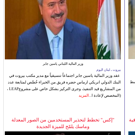
وزير المالية اللبناني ياسين جابر
بيروت ـ لبنان اليوم
عقد وزير المالية ياسين جابر اجتماعاً تنسيقياً مع مدير مكتب بيروت في
 للوسط
البنك الدولي انريكي ارماس حضره فريق من الخبراء خُصِّص لمتابعة عدد
من المشاريع قيد التنفيذ، وجرى التركيز بشكل خاص على مشروعLEAP ،
(المخصص لإعادة ا...
المزيد
ية
"إكس" تخطط لتحذير المستخدمين من الصور المعدلة
وماسك يلمّح للميزة الجديدة