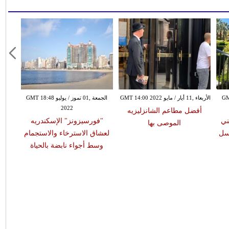
GMT 19:
الأربعاء ,11 أيار / مايو GMT 14:00 2022
الجمعة ,01 تموز / يوليو GMT 18:48
2022
أفضل مطاعم الشانزليزيه
ني
"فورسيزونز" الإسكندريه
الموصى بها
سل
لعشاق الاسترخاء والاستجمام
وسط أجواء نابضة بالحياة