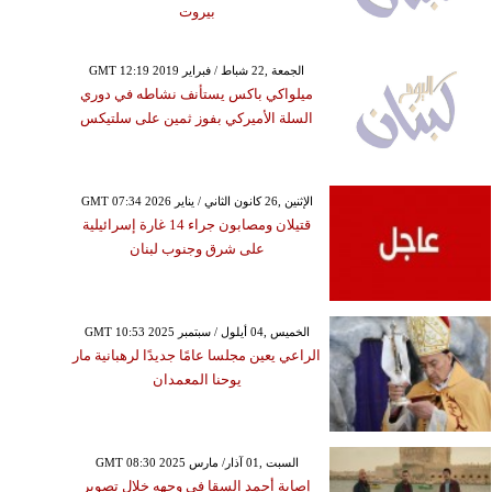
بيروت
GMT 12:19 2019 الجمعة ,22 شباط / فبراير
ميلواكي باكس يستأنف نشاطه في دوري
السلة الأميركي بفوز ثمين على سلتيكس
GMT 07:34 2026 الإثنين ,26 كانون الثاني / يناير
قتيلان ومصابون جراء 14 غارة إسرائيلية
على شرق وجنوب لبنان
GMT 10:53 2025 الخميس ,04 أيلول / سبتمبر
الراعي يعين مجلسا عامًا جديدًا لرهبانية مار
يوحنا المعمدان
GMT 08:30 2025 السبت ,01 آذار/ مارس
إصابة أحمد السقا في وجهه خلال تصوير