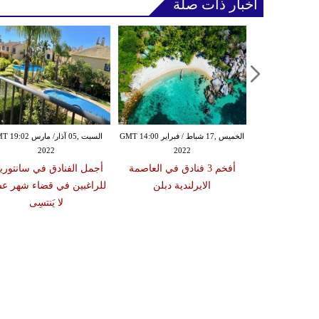
أخبار ذات صلة
الخميس ,17 شباط / فبراير GMT 13:58
الخميس ,17 شباط / فبراير GMT 14:00
السبت ,05 آذار/ مارس 02
2022
2022
20
الرومانسية في
أفخم 3 فنادق في العاصمة
أجمل الفنادق في سانتوري
رنسية باريس
الايرلندية دبلن
للراغبين في قضاء شهر ع
لا يَنتسِى