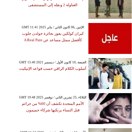
العتاولة 2 ونقله إلى المستشفى
GMT 11:41 2025 الإثنين ,06 كانون الثاني / يناير
كيران كولكين يفوز بجائزة جولدن جلوب
كأفضل ممثل مساعد عن A Real Pain
GMT 15:40 2021 الجمعة ,10 كانون الأول / ديسمبر
أسلوب الكلام الراقي حسب قواعد الإتيكيت
GMT 19:48 2025 الثلاثاء ,25 تشرين الثاني / نوفمبر
الأمم المتحدة تكشف أن 60% من جرائم
قتل النساء يرتكبها شركاء حميمون