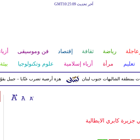
آخر تحديث GMT10:25:09
عاجلة
رياضة
ثقافة
إقتصاد
فن وموسيقى
أزياء
تعليم
مرأة
أزياء إسلامية
علوم وتكنولوجيا
بيئة
قة الشاليهات جنوب لبنان
هزة أرضية تضرب عنّايا – جبيل بقوّة 2.8 درجات على مقياس ريختر
ي جزيرة كابري الايطالية