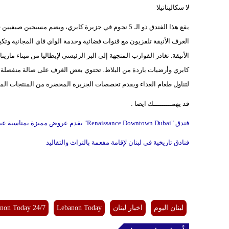
لا سكاليناتيلا
يقع هذا الفندق ذو الـ 5 نجوم في جزيرة كابري، ويضم مس
الأنيقة. تغادر القوارب المتجهة إلى البر الرئيسي لإيطاليا من ميناء مارين
كابري وأرضيات باردة من البلاط. تحتوي بعض الغرف على صالة منفصلة و
لتناول طعام الغداء ويقدم تخصصات الجزيرة المحضرة من المنتجات المو
قد يهمـــــــــك ايضا :
فندق "Renaissance Downtown Dubai" يقدم عروض مميزة بمناسبة عيد الفطر
فنادق تاريخية في لبنان لإقامة مفعمة بالتراث والتقاليد ​
لبنان اليوم
اخبار لبنان
Lebanon Today
non Today 24/7