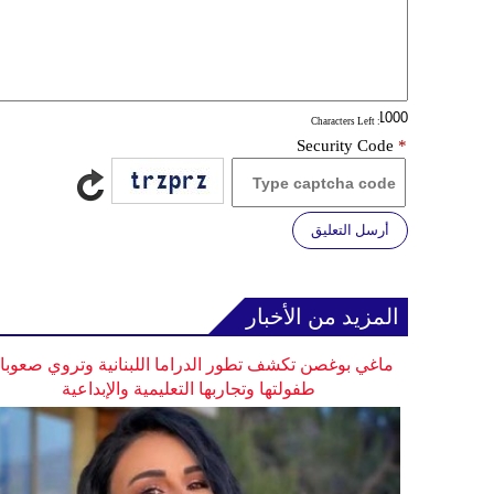
: Characters Left
Security Code
*
أرسل التعليق
المزيد من الأخبار
ماغي بوغصن تكشف تطور الدراما اللبنانية وتروي صعوب
طفولتها وتجاربها التعليمية والإبداعية