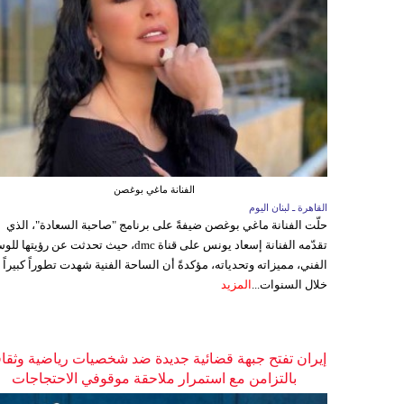
الفنانة ماغي بوغصن
القاهرة ـ لبنان اليوم
حلّت الفنانة ماغي بوغصن ضيفةً على برنامج "صاحبة السعادة"، الذي
تقدّمه الفنانة إسعاد يونس على قناة dmc، حيث تحدثت عن رؤيتها
الفني، مميزاته وتحدياته، مؤكدةً أن الساحة الفنية شهدت تطوراً كبيراً
خلال السنوات...
المزيد
إيران تفتح جبهة قضائية جديدة ضد شخصيات رياضية وثقاف
بالتزامن مع استمرار ملاحقة موقوفي الاحتجاجات