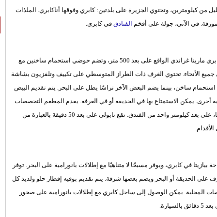
ل من كيلومترين، وتحتوي الجزيرة على بلدتين: كابري وفوقها أناكابري. الملذات
مورقة. في الآتي، جولة على أفخم
الفنادق
في كابري.
توفر فيلا لكجري إكسيلسيور باركو خدمة نقل مكوكية مجانية من ميناء كابري مارينا غراندي الواقع على بعد 500 متر، وتضم حوضي استحمام ساخنين مع
في جميع الأنحاء. تحتوي الغرف ذات الطراز المتوسطي على تكييف وتلفزيون بشاشة
ام ساخن، بينما يضم البعض الآخر تراسًا يطل على البحر. يتم تقديم البيض
ية أخرى. يمكن الاستمتاع بها في الحديقة أو في الغرفة. يقدم المطعم التخصصات
المحلية. تعمل خدمة النقل المكوكية المجانية أيضًا من / إلى ساحة بيازيتا، على بعد كيلومتر واحد من الفندق. تقع نابولي على بعد 50 دقيقة بالعبارة من
قليلة فقط من ساحة بيازيتا في كابري، ويوفر مسبحًا لا متناهيًا مع إطلالات بانورامية على البحر. توفر
ف على الحديقة أو البحر ويضم بعضها شرفة. يتم تقديم بوفيه إفطار حلو ولذيذ كل
صات المحلية. يمكن الوصول إلى ساحل كابري مع إطلالات بانورامية على صخور