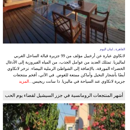
وسفر
ديكور
أخبار
إعلام
القاهرة ـ لبنان اليوم
تعليم
لانكاوي عبارة عن أرخبيل مؤلف من 99 جزيرة قبالة الساحل الغربي
لماليزيا. تمتلك العديد من عوامل الجذب، من المياه الفيروزية إلى الأدغال
مرأة
الخضراء المورقة، بالإضافة إلى الشواطئ الرملية البيضاء. تزخر لانكاوي
أيضًا بأشجار النخيل وأماكن ممتعة للغوص. في الآتي، أفخم منتجعات
أزياء
جزيرة لانكاوي عند السياحة في ماليزيا. ذا سانت ريجيس...
المزيد
إسلامية
أشهر المنتجعات الرومانسية في جزر السيشيل لقضاء يوم الحب
علوم
وتكنولوجيا
بيئة