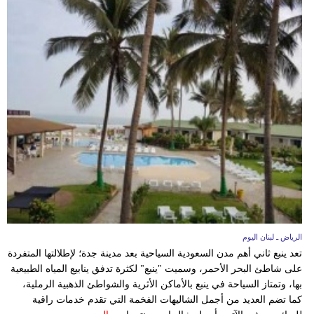
الرياض ـ لبنان اليوم
تعد ينبع ثاني أهم مدن السعودية السياحية بعد مدينة جدة؛ لإطلالتها المتفردة
على شاطئ البحر الأحمر، وسميت "ينبع" لكثرة تدفق ينابيع المياه الطبيعية
بها، وتمتاز السياحة في ينبع بالأماكن الأثرية والشواطئ الذهبية الرملية،
كما تضم العديد من أجمل الشاليهات الفخمة التي تقدم خدمات راقية