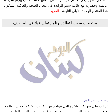
الساحل الأدرياتيكي بعد أن فتح أبوابه في 1 مايو 2021. عقب إبرام شراكة
عالمية وحصرية مع علامة شينو الرائدة في مجال الصحة والعافية، سيكون
هذا المنتجع الوجهة الأولى التابعة...
المزيد
منتجعات سونيفا تطلق برنامج تملك فيلا في المالديف
واشنطن _ لبنان اليوم
ترحّب فلل سونيفا الفاخرة التي تتواجد بين الغابات الكثيفة أو تلك العائمة
فوق مياه المحيط الفيروزية، بالضيوف بعيدًا عن صخب العالم الخارجي.