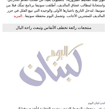
واستجابةً لمطالب عشاق المالديف، أطلقت سونيفا برنامج تملّك فيلا من
سونيفا، لتدخل التاريخ باعتبارها الأولى والوحيدة التي تبيع الفلل في جزر
المالديف للمشترين الأجانب. وتشمل اليوم محفظة سونيفا...
المزيد
منتجعات رائعة تخطف الأنفاس وتبعث راحة البال
لندن-لبنان اليوم
ترتقي منتجعات المحيط الهندي بمفهوم الفخامة لتأخذ ضيوفها إلى