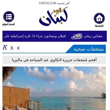
آخر تحديث GMT10:25:09
الرئيسية
أخبارعاجلة
رياضة
قتيلان ومصابون جراء 14 غارة إسرائيلية على شرق وجنوب لبنان
ثقافة
منتجعات صحية
إقتصاد
فن
أفخم مُنتجعات جزيرة لانكاوي عند السياحة في ماليزيا
وموسيقى
أزياء
صحة
وتغذية
سياحة