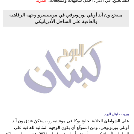
للسائحين. في الآتي، أجمل شاليهات ومنتجعات...
المزيد
منتجع ون آند أونلي بورتونوفي في مونتينيغرو وجهة الرفاهية
والعافية على الساحل الأدرياتيكي
بيروت - لبنان اليوم
على الشواطئ الخلابة لخليج بوكا في مونتينيغرو، يستكنّ فندق ون آند
أونلي بورتونوفي، ومن المتوقّع أن يكون الوجهة المثالية للعافية على