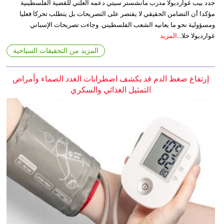
جدد بيب غوارديولا مدرب مانشستر سيتي دعمه العلني للقضية الفلسطينية
مؤكدا أن التضامن الحقيقي لا يقتصر على التصريحات بل يتطلب تحركا فعليا
ومسؤولية نحو ما يعانيه الشعب الفلسطيني. وجاءت تصريحات الإسباني
غوارديولا خلا...
المزيد
المزيد من التحقيقات السياحية
إرتفاع ضغط الدم قد يكشف اضطرابات الغدد الصماء وأمراض
التمثيل الغذائي والسكري