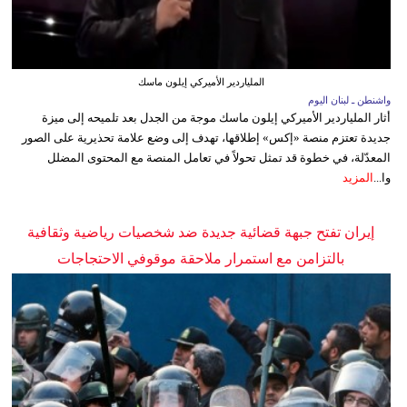
الملياردير الأميركي إيلون ماسك
واشنطن ـ لبنان اليوم
أثار الملياردير الأميركي إيلون ماسك موجة من الجدل بعد تلميحه إلى ميزة
جديدة تعتزم منصة «إكس» إطلاقها، تهدف إلى وضع علامة تحذيرية على الصور
المعدّلة، في خطوة قد تمثل تحولاً في تعامل المنصة مع المحتوى المضلل
وا...
المزيد
إيران تفتح جبهة قضائية جديدة ضد شخصيات رياضية وثقافية
بالتزامن مع استمرار ملاحقة موقوفي الاحتجاجات