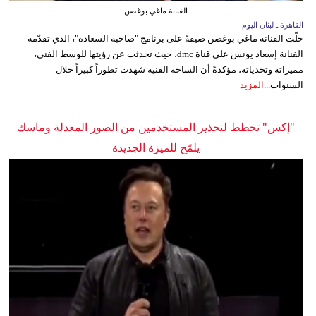
الفنانة ماغي بوغصن
القاهرة ـ لبنان اليوم
حلّت الفنانة ماغي بوغصن ضيفةً على برنامج "صاحبة السعادة"، الذي تقدّمه
الفنانة إسعاد يونس على قناة dmc، حيث تحدثت عن رؤيتها للوسط الفني،
مميزاته وتحدياته، مؤكدةً أن الساحة الفنية شهدت تطوراً كبيراً خلال
السنوات...
المزيد
"إكس" تخطط لتحذير المستخدمين من الصور المعدلة وماسك
يلمّح للميزة الجديدة