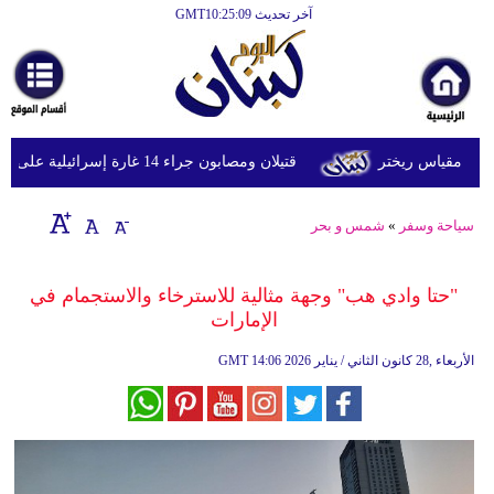
آخر تحديث GMT10:25:09
الرئيسية
أخبارعاجلة
رياضة
قتيلان ومصابون جراء 14 غارة إسرائيلية على شرق وجنوب لبنان
ثقافة
إقتصاد
سياحة وسفر
»
شمس و بحر
فن
"حتا وادي هب" وجهة مثالية للاسترخاء والاستجمام في
وموسيقى
الإمارات
أزياء
14:06 2026 الأربعاء ,28 كانون الثاني / يناير
GMT
صحة
وتغذية
سياحة