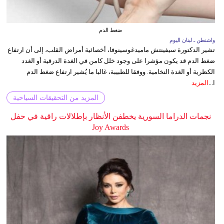
ضغط الدم
واشنطن ـ لبنان اليوم
تشير الدكتورة سيفينتش ماميدغوسينوفا، أخصائية أمراض القلب، إلى أن ارتفاع
ضغط الدم قد يكون مؤشرا على وجود خلل كامن في الغدة الدرقية أو الغدد
الكظرية أو الغدة النخامية. ووفقا للطبيبة، غالبا ما يُشير ارتفاع ضغط الدم
ا...
المزيد
المزيد من التحقيقات السياحية
نجمات الدراما السورية يخطفن الأنظار بإطلالات راقية في حفل
Joy Awards