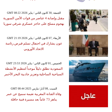
GMT 08:22 2026 الجمعة ,30 كانون الثاني / يناير
مقتل وإصابة 4 عناصر من قوات الأمن السورية
بهجوم مسلح على حاجز عسكري شرقي سوريا
GMT 21:19 2026 الأربعاء ,07 كانون الثاني / يناير
عون يشارك في احتفال تسلم قبرص رئاسة
الاتحاد الأوروبي
GMT 23:53 2026 الخميس ,01 كانون الثاني / يناير
السعودية تطلق دليلاً موحداً لتنظيم الأنشطة
السياحية الساحلية وتعزيز جاذبية البحر الأحمر
GMT 08:44 2025 السبت ,08 آذار/ مارس
وفاة الفنانة المغربية نعيمة سميح عن عمر
يناهز 73 عاماً بعد مسيرة فنية حافلة