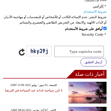
: Characters Left
*
إلزامي
شروط الاستخدام
شروط النشر:
عدم الإساءة للكاتب أو للأشخاص أو للمقدسات أو مهاجمة الأديان
أو الذات الالهية. والابتعاد عن التحريض الطائفي والعنصري والشتائم.
اُوافق على شروط الأستخدام
Security Code
*
أرسل التعليق
أخبار ذات صلة
GMT 13:06 2022 الجمعة ,01 تموز / يوليو
4 جُزر سياحية جَذابة عند السياحة في افريقيا
GMT 08:04 2022 الإثنين ,07 آذار/ مارس