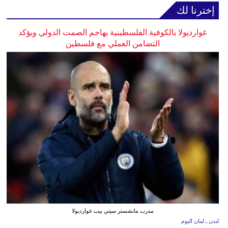
إخترنا لك
غوارديولا بالكوفية الفلسطينية يهاجم الصمت الدولي ويؤكد
التضامن العملي مع فلسطين
مدرب مانشستر سيتي بيب غوارديولا
لندن ـ لبنان اليوم