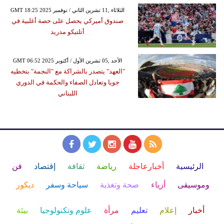
GMT 18:25 2025 الثلاثاء ,11 تشرين الثاني / نوفمبر
صندوق أميركي يحصل على حصة أغلبية في
أتلتيكو مدريد
GMT 06:52 2025 الأحد ,05 تشرين الأول / أكتوبر
"العهد" يتصدر بالشراكة مع "النجمة" بتخطيه
جويا وتعادل الصفاء والحكمة في الدوري
اللبناني
الرئيسية
أخبارعاجلة
رياضة
ثقافة
إقتصاد
فن
وموسيقى
أزياء
صحة وتغذية
سياحة وسفر
ديكور
أخبار
إعلام
تعليم
مرأة
علوم وتكنولوجيا
بيئة