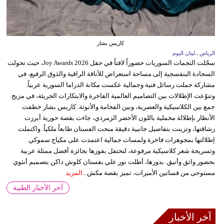
كاريس بشار
الرياض ـ لبنان اليوم
سجّلت النجمات السوريات حضوراً لافتاً في حفل Joy Awards 2026، حيث تحولت
السجادة البنفسجية إلى مساحة استعراض للأناقة الراقية والذوق الرفيع، في
مشاركة حملت رسائل فنية وجمالية عكست مكانة الدراما السورية عربياً.
وتنوّعت الإطلالات بين التصاميم العالمية الفاخرة والابتكارات الجريئة، في مزيج
جمع بين الكلاسيكية والعصرية، وبين الفخامة والأنوثة. كاريس بشار خطفت
الأنظار بإطلالة مخملية باللون الأخضر الزمردي، جاءت بقصة حورية أبرزت
رشاقتها، وتزينت بتفاصيل جانبية دقيقة منحت الفستان طابعاً ملكياً. واكتملت
إطلالتها بمجوهرات فاخرة ولمسات جمالية اعتمدت على مكياج سموكي
وتسريحة شعر كلاسيكية مرفوعة، لتحتفل بفوزها بجائزة أفضل ممثلة عربية
بحضور واثق وأنيق. بدورها، أطلت نور علي بفستان كلوش داكن بتصميم أنثوي
مستوحى من فساتين الأميرات، تميز بقصة مكش...
المزيد
آخر الأخبار الطبية
آخر الأخبار