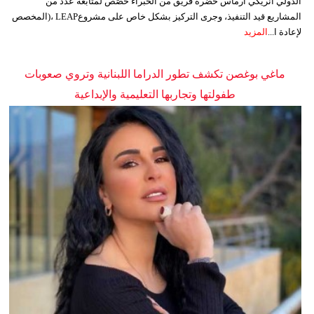
الدولي انريكي ارماس حضره فريق من الخبراء خُصِّص لمتابعة عدد من
المشاريع قيد التنفيذ، وجرى التركيز بشكل خاص على مشروعLEAP ،(المخصص
لإعادة ا...
المزيد
ماغي بوغصن تكشف تطور الدراما اللبنانية وتروي صعوبات
طفولتها وتجاربها التعليمية والإبداعية