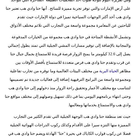
مدوَّنات
على أرض الإمارات والتي توفر تجربة مميزة للسائح.. أنها حتا وادي هب.تعتبر حتا
أبراج
وادي هب أحد أكثر الوجهات السياحية تميزا في دولة الإمارات حيث تقدم
للباحثين عن المغامرة مجموعة واسعة من التجارب التي تلائم مختلف الأذواق.
فيديو
وتشمل الأنشطة المتاحة في حتا وادي هب مجموعة من الخيارات المدفوعة
سيارات
والمجانية بالإضافة إلى توفير مسارات المشي الجبلية التي تمتد بطول إجمالي
يصل إلى 32.6 كيلومتر ما يمنح الزوار فرصة فريدة للاستمتاع بجمال جبال حتا
عن قرب.وتقدم حتا وادي هب فرص متعددة للاستمتاع بأفضل الأوقات بين
مظاهر ا
لحياة البرية
من مختلف البيئات العالمية وما توفره من تجارب تفاعلية
ومجموعة واسعة من البرامج الترفيهية إضافة إلى فعاليات جديدة تم تصميمها
لتتناسب مع مختلف الأعمار وتحقيق راحة الزوار منذ دخولهم إلى حتا وادي هب
وحتى انتهاء برنامجهم اليومي بما في ذلك تسهيل وصولهم إلى مختلف مواقع حتا
وادي هب والاستمتاع بخدماتها ومعالمها.
حيث تعد منطقة حتا وادي هب الوجهة الجبلية التي تقدم الكثير من التجارب
المميزة منها التنزه سيرا على الأقدام وكذلك ركوب الدراجات الهوائية الجبلية
فضلا عن ركوب قوارب الكاياك في بحيرة "حتا" الهادئة.ويضم حتا وادي هب في