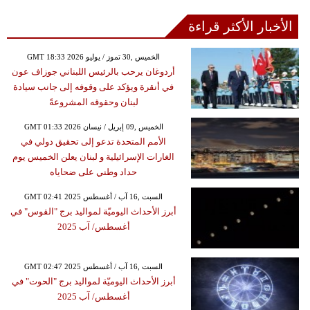
الأخبار الأكثر قراءة
GMT 18:33 2026 الخميس ,30 تموز / يوليو
أردوغان يرحب بالرئيس اللبناني جوزاف عون
في أنقرة ويؤكد على وقوفه إلى جانب سيادة
لبنان وحقوقه المشروعةً
GMT 01:33 2026 الخميس ,09 إبريل / نيسان
الأمم المتحدة تدعو إلى تحقيق دولي في
الغارات الإسرائيلية و لبنان يعلن الخميس يوم
حداد وطني على ضحاياه
GMT 02:41 2025 السبت ,16 آب / أغسطس
أبرز الأحداث اليوميّة لمواليد برج "القوس" في
أغسطس/ آب 2025
GMT 02:47 2025 السبت ,16 آب / أغسطس
أبرز الأحداث اليوميّة لمواليد برج "الحوت" في
أغسطس/ آب 2025