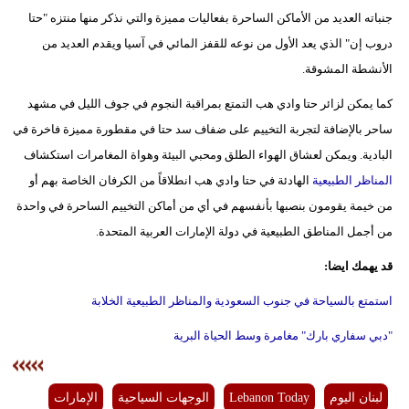
جنباته العديد من الأماكن الساحرة بفعاليات مميزة والتي نذكر منها منتزه "حتا
دروب إن" الذي يعد الأول من نوعه للقفز المائي في آسيا ويقدم العديد من
الأنشطة المشوقة.
كما يمكن لزائر حتا وادي هب التمتع بمراقبة النجوم في جوف الليل في مشهد
ساحر بالإضافة لتجربة التخييم على ضفاف سد حتا في مقطورة مميزة فاخرة في
البادية. ويمكن لعشاق الهواء الطلق ومحبي البيئة وهواة المغامرات استكشاف
المناظر الطبيعية
الهادئة في حتا وادي هب انطلاقاً من الكرفان الخاصة بهم أو
من خيمة يقومون بنصبها بأنفسهم في أي من أماكن التخييم الساحرة في واحدة
من أجمل المناطق الطبيعية في دولة الإمارات العربية المتحدة.
قد يهمك ايضا:
استمتع بالسياحة في جنوب السعودية والمناظر الطبيعية الخلابة
"دبي سفاري بارك" مغامرة وسط الحياة البرية
لبنان اليوم
Lebanon Today
الوجهات السياحية
الإمارات