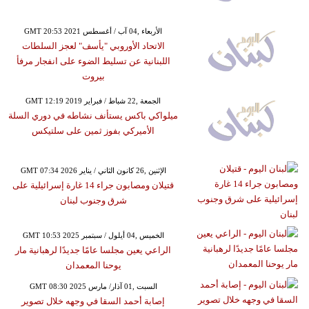
GMT 20:53 2021 الأربعاء ,04 آب / أغسطس
الاتحاد الأوروبي "يأسف" لعجز السلطات
اللبنانية عن تسليط الضوء على انفجار مرفأ
بيروت
GMT 12:19 2019 الجمعة ,22 شباط / فبراير
ميلواكي باكس يستأنف نشاطه في دوري السلة
الأميركي بفوز ثمين على سلتيكس
GMT 07:34 2026 الإثنين ,26 كانون الثاني / يناير
قتيلان ومصابون جراء 14 غارة إسرائيلية على
شرق وجنوب لبنان
GMT 10:53 2025 الخميس ,04 أيلول / سبتمبر
الراعي يعين مجلسا عامًا جديدًا لرهبانية مار
يوحنا المعمدان
GMT 08:30 2025 السبت ,01 آذار/ مارس
إصابة أحمد السقا في وجهه خلال تصوير