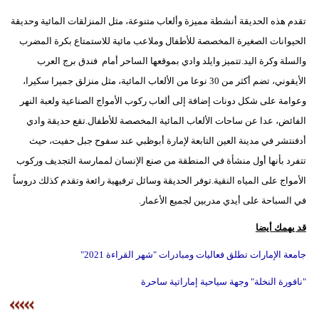
تقدم هذه الحديقة أنشطة مميزة وألعاب متنوعة، مثل المنزلقات المائية وحديقة
الحيوانات الصغيرة المخصصة للأطفال وملاعب مائية للاستمتاع بكرة المضرب
والسلة وكرة اليد.تتميز وايلد وادي بموقعها الساحر أمام فندق برج العرب
الأيقوني، تضم أكثر من 30 نوعا من الألعاب المائية، مثل منزلق جميرا سكيرا،
وعوامة على شكل دونات إضافة إلى ألعاب ركوب الأمواج الصناعية ولعبة النهر
الفائض، عدا عن ساحات الألعاب المائية المخصصة للأطفال.تقع حديقة وادي
أدفنتشر في مدينة العين التابعة لإمارة أبوظبي عند سفوح جبل حفيت، حيث
تتفرد بأنها أول منشأة في المنطقة من صنع الإنسان لممارسة التجديف وركوب
الأمواج على المياه النقية.توفر الحديقة وسائل ترفيهية رائعة وتقدم كذلك دروساً
في السباحة على أيدي مدربين لجميع الأعمار.
قد يهمك أيضا
جامعة الإمارات تطلق فعاليات ومبادرات "شهر القراءة 2021"
"نافورة النخلة" وجهة سياحية إماراتية ساحرة