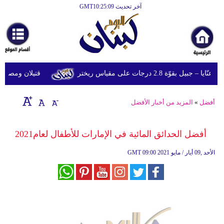
آخر تحديث GMT10:25:09
الرئيسية
أخبارعاجلة
رياضة
ل بقوّة 2.8 درجات على مقياس ريختر
قتيلان ومصابون جراء 14 غارة إسرائيلية على
ثقافة
إقتصاد
أفضل
»
المزيد من أخبار الأفضل
فن
أفضل الحدائق المائية في الإمارات للأطفال لعام2021
وموسيقى
09:00 2021 الأحد ,09 أيار / مايو
GMT
أزياء
صحة
وتغذية
سياحة