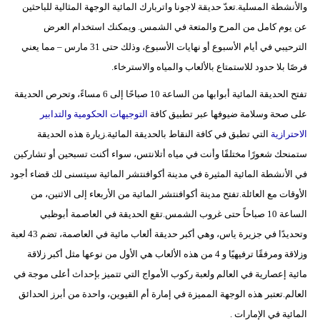
والأنشطة المسلية.تعدّ حديقة لاجونا واتربارك المائية الوجهة المثالية للباحثين
مدوَّنات
عن يوم كامل من المرح والمتعة في الشمس. ويمكنك استخدام العرض
أبراج
الترحيبي في أيام الأسبوع أو نهايات الأسبوع، وذلك حتى 31 مارس – مما يعني
فرصًا بلا حدود للاستمتاع بالألعاب والمياه والاسترخاء.
فيديو
تفتح الحديقة المائية أبوابها من الساعة 10 صباحًا إلى 6 مساءً، وتحرص الحديقة
سيارات
على صحة وسلامة ضيوفها عبر تطبيق كافة
التوجيهات الحكومية والتدابير
الاحترازية
التي تطبق في كافة النقاط بالحديقة المائية.زيارة هذه الحديقة
ستمنحك شعورًا مختلفًا وأنت في مياه أتلانتس، سواء أكنت تسبحين أو تشاركين
في الأنشطة المائية المثيرة في مدينة أكوافنتشر المائية سيتسنى لك قضاء أجود
الأوقات مع العائلة.تفتح مدينة أكوافنتشر المائية من الأربعاء إلى الاثنين، من
الساعة 10 صباحاً حتى غروب الشمس.تقع الحديقة في العاصمة أبوظبي
وتحديدًا في جزيرة ياس، وهي أكبر حديقة ألعاب مائية في العاصمة، تضم 43 لعبة
وزلاقة ومرفقًا ترفيهيًا و 4 من هذه الألعاب هي الأول من نوعها مثل أكبر زلاقة
مائية إعصارية في العالم ولعبة ركوب الأمواج التي تتميز بإحداث أعلى موجة في
العالم.تعتبر هذه الوجهة المميزة في إمارة أم القيوين، واحدة من أبرز الحدائق
المائية في الإمارات .