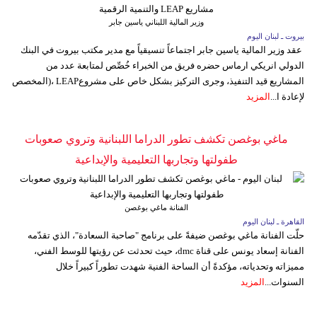
وزير المالية اللبناني ياسين جابر
بيروت ـ لبنان اليوم
عقد وزير المالية ياسين جابر اجتماعاً تنسيقياً مع مدير مكتب بيروت في البنك
الدولي انريكي ارماس حضره فريق من الخبراء خُصِّص لمتابعة عدد من
المشاريع قيد التنفيذ، وجرى التركيز بشكل خاص على مشروعLEAP ،(المخصص
لإعادة ا...
المزيد
ماغي بوغصن تكشف تطور الدراما اللبنانية وتروي صعوبات
طفولتها وتجاربها التعليمية والإبداعية
الفنانة ماغي بوغصن
القاهرة ـ لبنان اليوم
حلّت الفنانة ماغي بوغصن ضيفةً على برنامج "صاحبة السعادة"، الذي تقدّمه
الفنانة إسعاد يونس على قناة dmc، حيث تحدثت عن رؤيتها للوسط الفني،
مميزاته وتحدياته، مؤكدةً أن الساحة الفنية شهدت تطوراً كبيراً خلال
السنوات...
المزيد