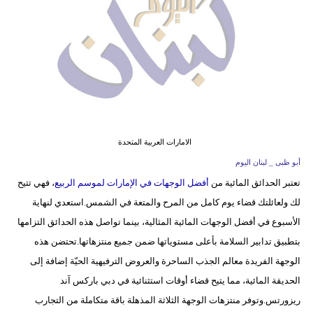
وسفر
ديكور
أخبار
إعلام
تعليم
الامارات العربية المتحدة
مرأة
أبو ظبى _ لبنان اليوم
تعتبر الحدائق المائية من
أفضل الوجهات في الإمارات لموسم الربيع
، فهي تتيح
أزياء
لك ولعائلتك قضاء يوم كامل من المرح والمتعة في الشمس.استعدي لنهاية
إسلامية
الأسبوع في أفضل الوجهات المائية المثالية، بينما تواصل هذه الحدائق التزامها
علوم
بتطبيق تدابير السلامة بأعلى مستوياتها ضمن جميع منتزهاتها.تحتضن هذه
وتكنولوجيا
الوجهة الفريدة معالم الجذب الساحرة والعروض الترفيهية الحيّة إضافة إلى
الحديقة المائية، مما يتيح قضاء أوقات استثنائية في دبي باركس آند
بيئة
ريزورتس.وتوفر منتزهات الوجهة الثلاثة المذهلة باقة متكاملة من التجارب