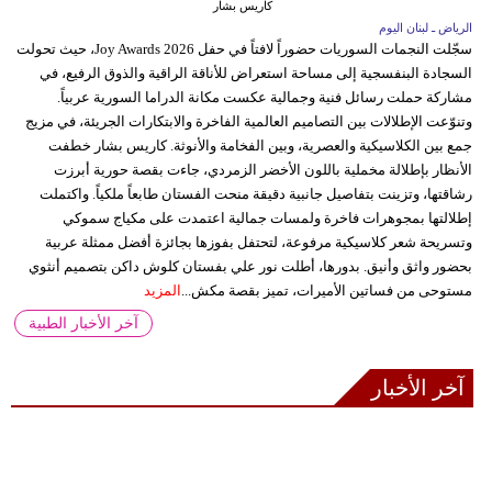
كاريس بشار
الرياض ـ لبنان اليوم
سجّلت النجمات السوريات حضوراً لافتاً في حفل Joy Awards 2026، حيث تحولت
السجادة البنفسجية إلى مساحة استعراض للأناقة الراقية والذوق الرفيع، في
مشاركة حملت رسائل فنية وجمالية عكست مكانة الدراما السورية عربياً.
وتنوّعت الإطلالات بين التصاميم العالمية الفاخرة والابتكارات الجريئة، في مزيج
جمع بين الكلاسيكية والعصرية، وبين الفخامة والأنوثة. كاريس بشار خطفت
الأنظار بإطلالة مخملية باللون الأخضر الزمردي، جاءت بقصة حورية أبرزت
رشاقتها، وتزينت بتفاصيل جانبية دقيقة منحت الفستان طابعاً ملكياً. واكتملت
إطلالتها بمجوهرات فاخرة ولمسات جمالية اعتمدت على مكياج سموكي
وتسريحة شعر كلاسيكية مرفوعة، لتحتفل بفوزها بجائزة أفضل ممثلة عربية
بحضور واثق وأنيق. بدورها، أطلت نور علي بفستان كلوش داكن بتصميم أنثوي
مستوحى من فساتين الأميرات، تميز بقصة مكش...
المزيد
آخر الأخبار الطبية
آخر الأخبار