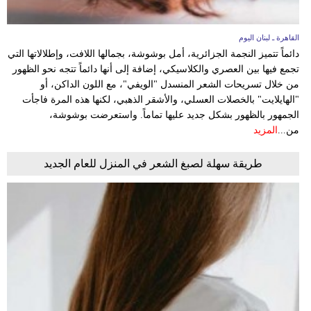
القاهرة ـ لبنان اليوم
دائماً تتميز النجمة الجزائرية، أمل بوشوشة، بجمالها اللافت، وإطلالاتها التي
تجمع فيها بين العصري والكلاسيكي، إضافة إلى أنها دائماً تتجه نحو الظهور
من خلال تسريحات الشعر المنسدل "الويفي"، مع اللون الداكن، أو
"الهايلايت" بالخصلات العسلي، والأشقر الذهبي، لكنها هذه المرة فاجأت
الجمهور بالظهور بشكل جديد عليها تماماً. واستعرضت بوشوشة،
من...
المزيد
طريقة سهلة لصبغ الشعر في المنزل للعام الجديد