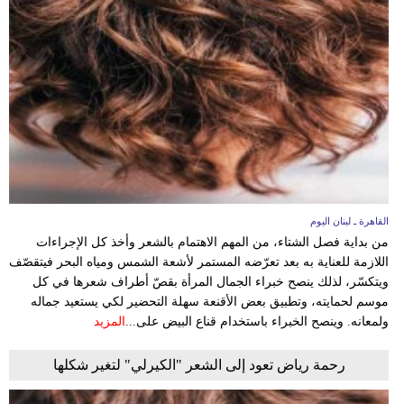
القاهرة ـ لبنان اليوم
من بداية فصل الشتاء، من المهم الاهتمام بالشعر وأخذ كل الإجراءات
اللازمة للعناية به بعد تعرّضه المستمر لأشعة الشمس ومياه البحر فيتقصّف
ويتكسّر، لذلك ينصح خبراء الجمال المرأة بقصّ أطراف شعرها في كل
موسم لحمايته، وتطبيق بعض الأقنعة سهلة التحضير لكي يستعيد جماله
ولمعانه. وينصح الخبراء باستخدام قناع البيض على...
المزيد
رحمة رياض تعود إلى الشعر "الكيرلي" لتغير شكلها