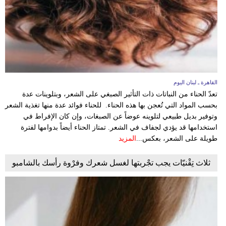
القاهرة ـ لبنان اليوم
تعدّ الحناء من النباتات ذات التأثير الصبغي على الشعر، وبتلوينات عدة
بحسب المواد التي تُعجن بها هذه الحناء. للحناء فوائد عدة منها تغذية الشعر
وتوفير بديل طبيعي لتلوينه عوضاً عن الصبغات، وإن كان الإفراط في
استخدامها قد يؤدي لجفاف في الشعر. تمتاز الحناء أيضاً بدوامها لفترة
طويلة على الشعر، بعكس...
المزيد
ثلاث تِقْنيّات يجب تجْربتها لغسل شعرك وفرْوة رأسك بالشامبو