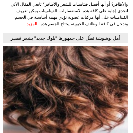
والأظافر؟ أو أيها أفضل فيتامينات للشعر والأظافر؟ تابعي المقال الآتي
لتجدي إجابة على كافة هذه الاستفسارات. الفيتامينات يمكن تعريف
الفيتامينات على أنها مركبات عضوية تؤدي مهمة أساسية في الجسم،
وتدخل في كافة الوظائف الحيوية، يحتاج الجسم هذه...
المزيد
أمل بوشوشة تَطُل على جمهورها "بلوك جديد" بشعر قصير