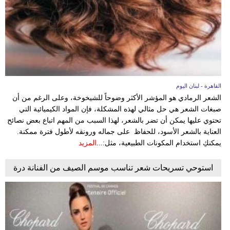
وسفر
ديكور
أخبار
إعلام
القاهرة - لبنان اليوم
تعليم
الشعر الرمادي هو المؤشر الأكثر وضوحاً للشيخوخة، وعلى الرغم من أن
صبغات الشعر هي حل مثالي لهذه المشكلة، فإن المواد الكيميائية التي
مرأة
تحتوي عليها يمكن أن تضر بالشعر، لهذا السبب من المهم اتباع بعض نصائح
العناية بالشعر الأسود، للحفاظ على جماله ورونقه لأطول فترة ممكنة.
أزياء
يمكنكِ استخدام المكونات الطبيعية، مثل:...
المزيد
إسلامية
استوحي تسريحات شعر تناسب موسم الصيف من الفنانة درة
علوم
وتكنولوجيا
بيئة