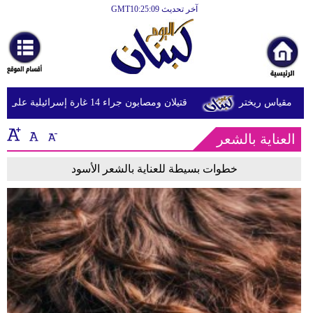
آخر تحديث GMT10:25:09
الرئيسية
أخبارعاجلة
رياضة
قتيلان ومصابون جراء 14 غارة إسرائيلية على شرق وجنوب لبنان
ثقافة
العناية بالشعر
إقتصاد
فن
خطوات بسيطة للعناية بالشعر الأسود
وموسيقى
أزياء
صحة
وتغذية
سياحة