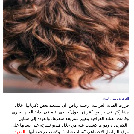
القاهرة ـ لبنان اليوم
قررت الفنانة العراقية، رحمة رياض، أن تستعيد بعض ذكرياتها، خلال
مشاركتها في برنامج "عراق أيدول"، الذي أقيم في بداية العام الجاري.
وقامت الفنانة العراقية بتغيير تسريحة شعرها، والعودة إلى ستايل
"الكيرلي"، وهو ما كشفت عنه من خلال فيديو نشرته عبر حسابها على
موقع التواصل الاجتماعي "سناب شات". وكشفت رحمة أنها...
المزيد