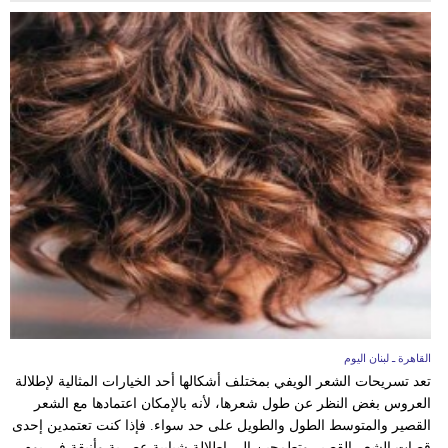
القاهرة ـ لبنان اليوم
تعد تسريحات الشعر الويفي بمختلف أشكالها أحد الخيارات المثالية لإطلالة
العروس بغض النظر عن طول شعرها، لأنه بالإمكان اعتمادها مع الشعر
القصير والمتوسط الطول والطويل على حد سواء. فإذا كنت تعتمدين إحدى
قصات الشعر القصير وتطمحين الى إطلالة شبابية عصرية وأنيقة في يوم