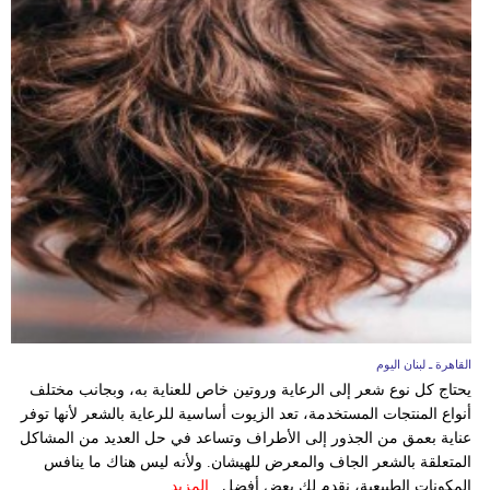
القاهرة ـ لبنان اليوم
يحتاج كل نوع شعر إلى الرعاية وروتين خاص للعناية به، وبجانب مختلف
أنواع المنتجات المستخدمة، تعد الزيوت أساسية للرعاية بالشعر لأنها توفر
عناية بعمق من الجذور إلى الأطراف وتساعد في حل العديد من المشاكل
المتعلقة بالشعر الجاف والمعرض للهيشان. ولأنه ليس هناك ما ينافس
المكونات الطبيعية، نقدم لكِ بعض أفضل...
المزيد