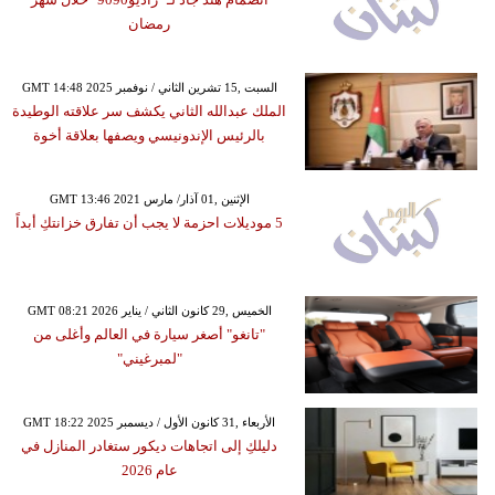
رمضان
GMT 14:48 2025 السبت ,15 تشرين الثاني / نوفمبر
الملك عبدالله الثاني يكشف سر علاقته الوطيدة
بالرئيس الإندونيسي ويصفها بعلاقة أخوة
GMT 13:46 2021 الإثنين ,01 آذار/ مارس
5 موديلات احزمة لا يجب أن تفارق خزانتكِ أبداً
GMT 08:21 2026 الخميس ,29 كانون الثاني / يناير
"تانغو" أصغر سيارة في العالم وأغلى من
"لمبرغيني"
GMT 18:22 2025 الأربعاء ,31 كانون الأول / ديسمبر
دليلكِ إلى اتجاهات ديكور ستغادر المنازل في
عام 2026