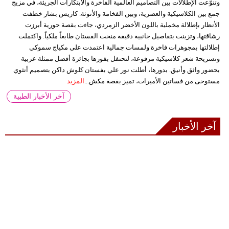
وتنوّعت الإطلالات بين التصاميم العالمية الفاخرة والابتكارات الجريئة، في مزيج
جمع بين الكلاسيكية والعصرية، وبين الفخامة والأنوثة. كاريس بشار خطفت
الأنظار بإطلالة مخملية باللون الأخضر الزمردي، جاءت بقصة حورية أبرزت
رشاقتها، وتزينت بتفاصيل جانبية دقيقة منحت الفستان طابعاً ملكياً. واكتملت
إطلالتها بمجوهرات فاخرة ولمسات جمالية اعتمدت على مكياج سموكي
وتسريحة شعر كلاسيكية مرفوعة، لتحتفل بفوزها بجائزة أفضل ممثلة عربية
بحضور واثق وأنيق. بدورها، أطلت نور علي بفستان كلوش داكن بتصميم أنثوي
مستوحى من فساتين الأميرات، تميز بقصة مكش...
المزيد
آخر الأخبار الطبية
آخر الأخبار