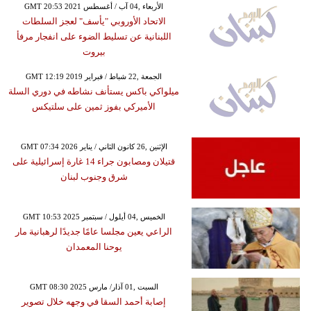
GMT 20:53 2021 الأربعاء ,04 آب / أغسطس
الاتحاد الأوروبي "يأسف" لعجز السلطات
اللبنانية عن تسليط الضوء على انفجار مرفأ
بيروت
GMT 12:19 2019 الجمعة ,22 شباط / فبراير
ميلواكي باكس يستأنف نشاطه في دوري السلة
الأميركي بفوز ثمين على سلتيكس
GMT 07:34 2026 الإثنين ,26 كانون الثاني / يناير
قتيلان ومصابون جراء 14 غارة إسرائيلية على
شرق وجنوب لبنان
GMT 10:53 2025 الخميس ,04 أيلول / سبتمبر
الراعي يعين مجلسا عامًا جديدًا لرهبانية مار
يوحنا المعمدان
GMT 08:30 2025 السبت ,01 آذار/ مارس
إصابة أحمد السقا في وجهه خلال تصوير