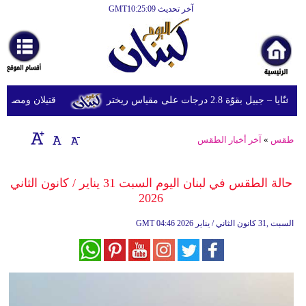
آخر تحديث GMT10:25:09
الرئيسية
أخبارعاجلة
رياضة
وّة 2.8 درجات على مقياس ريختر
قتيلان ومصابون جراء 14 غارة إسرائيلية على شرق و
ثقافة
إقتصاد
طقس
»
آخر أخبار الطقس
فن
حالة الطقس في لبنان اليوم السبت 31 يناير / كانون الثاني
وموسيقى
2026
أزياء
04:46 2026 السبت ,31 كانون الثاني / يناير
GMT
صحة
وتغذية
سياحة