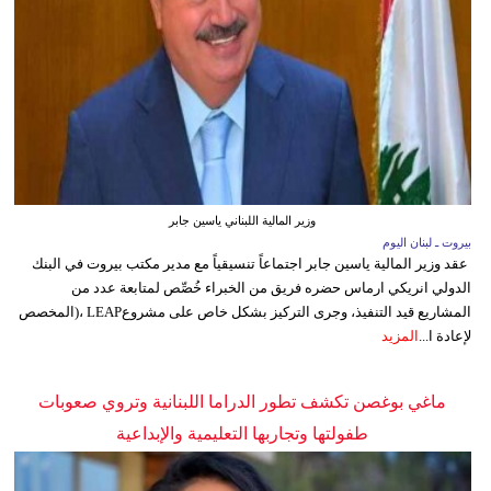
وزير المالية اللبناني ياسين جابر
بيروت ـ لبنان اليوم
عقد وزير المالية ياسين جابر اجتماعاً تنسيقياً مع مدير مكتب بيروت في البنك
الدولي انريكي ارماس حضره فريق من الخبراء خُصِّص لمتابعة عدد من
المشاريع قيد التنفيذ، وجرى التركيز بشكل خاص على مشروعLEAP ،(المخصص
لإعادة ا...
المزيد
ماغي بوغصن تكشف تطور الدراما اللبنانية وتروي صعوبات
طفولتها وتجاربها التعليمية والإبداعية