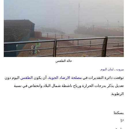
وسفر
ديكور
أخبار
إعلام
تعليم
حالة الطقس
مرأة
بيروت ـ لبنان اليوم
توقعت دائرة التقديرات في
مصلحة الارصاد الجوية
، أن يكون
الطقس
اليوم دون
أزياء
تعديل يذكر بدرجات الحرارة ورياح ناشطة شمال البلاد وانخفاض في نسبة
إسلامية
الرطوبة.
علوم
وتكنولوجيا
بسكنتا
بيئة
5°
بشري