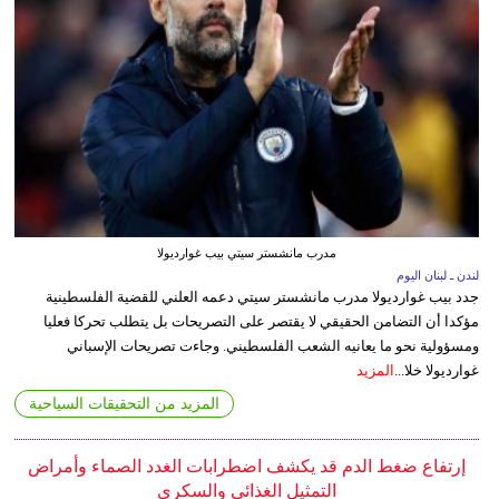
مدرب مانشستر سيتي بيب غوارديولا
لندن ـ لبنان اليوم
جدد بيب غوارديولا مدرب مانشستر سيتي دعمه العلني للقضية الفلسطينية
مؤكدا أن التضامن الحقيقي لا يقتصر على التصريحات بل يتطلب تحركا فعليا
ومسؤولية نحو ما يعانيه الشعب الفلسطيني. وجاءت تصريحات الإسباني
غوارديولا خلا...
المزيد
المزيد من التحقيقات السياحية
إرتفاع ضغط الدم قد يكشف اضطرابات الغدد الصماء وأمراض
التمثيل الغذائي والسكري