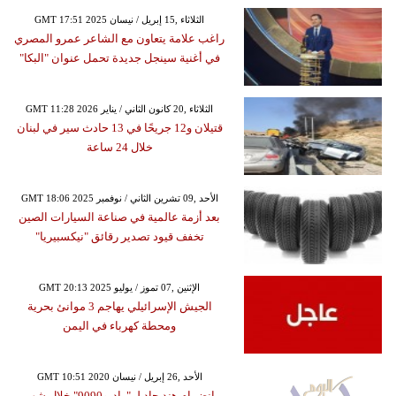
GMT 17:51 2025 الثلاثاء ,15 إبريل / نيسان
راغب علامة يتعاون مع الشاعر عمرو المصري
في أغنية سينجل جديدة تحمل عنوان "البكا"
GMT 11:28 2026 الثلاثاء ,20 كانون الثاني / يناير
قتيلان و12 جريحًا في 13 حادث سير في لبنان
خلال 24 ساعة
GMT 18:06 2025 الأحد ,09 تشرين الثاني / نوفمبر
بعد أزمة عالمية في صناعة السيارات الصين
تخفف قيود تصدير رقائق "نيكسبيريا"
GMT 20:13 2025 الإثنين ,07 تموز / يوليو
الجيش الإسرائيلي يهاجم 3 موانئ بحرية
ومحطة كهرباء في اليمن
GMT 10:51 2020 الأحد ,26 إبريل / نيسان
انضمام هند جاد لـ "راديو9090" خلال شهر