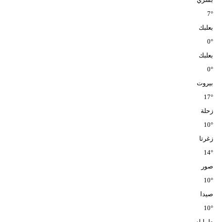
مدوَّنات
7°
أبراج
بعلبك
0°
فيديو
بعلبك
0°
سيارات
بيروت
17°
زحلة
10°
زغرتا
14°
صور
10°
صيدا
10°
طرابلس