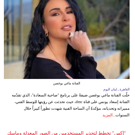
الفنانة ماغي بوغصن
القاهرة ـ لبنان اليوم
حلّت الفنانة ماغي بوغصن ضيفةً على برنامج "صاحبة السعادة"، الذي تقدّمه
الفنانة إسعاد يونس على قناة dmc، حيث تحدثت عن رؤيتها للوسط الفني،
مميزاته وتحدياته، مؤكدةً أن الساحة الفنية شهدت تطوراً كبيراً خلال
السنوات...
المزيد
"إكس" تخطط لتحذير المستخدمين من الصور المعدلة وماسك