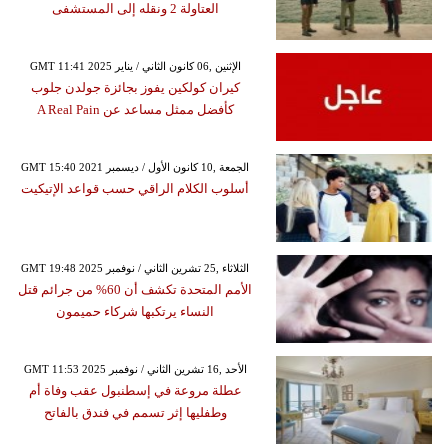
العتاولة 2 ونقله إلى المستشفى
GMT 11:41 2025 الإثنين ,06 كانون الثاني / يناير
كيران كولكين يفوز بجائزة جولدن جلوب
كأفضل ممثل مساعد عن A Real Pain
GMT 15:40 2021 الجمعة ,10 كانون الأول / ديسمبر
أسلوب الكلام الراقي حسب قواعد الإتيكيت
GMT 19:48 2025 الثلاثاء ,25 تشرين الثاني / نوفمبر
الأمم المتحدة تكشف أن 60% من جرائم قتل
النساء يرتكبها شركاء حميمون
GMT 11:53 2025 الأحد ,16 تشرين الثاني / نوفمبر
عطلة مروعة في إسطنبول عقب وفاة أم
وطفليها إثر تسمم في فندق بالفاتح