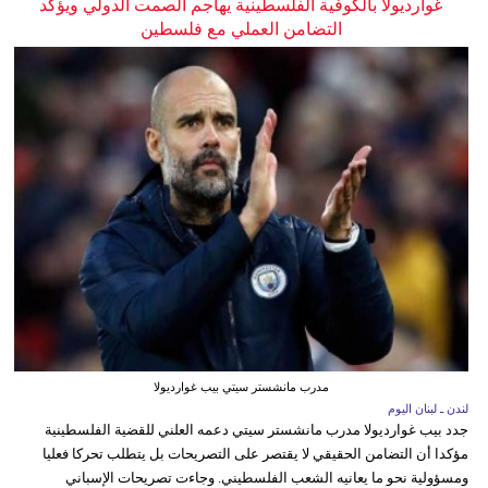
غوارديولا بالكوفية الفلسطينية يهاجم الصمت الدولي ويؤكد
التضامن العملي مع فلسطين
مدرب مانشستر سيتي بيب غوارديولا
لندن ـ لبنان اليوم
جدد بيب غوارديولا مدرب مانشستر سيتي دعمه العلني للقضية الفلسطينية
مؤكدا أن التضامن الحقيقي لا يقتصر على التصريحات بل يتطلب تحركا فعليا
ومسؤولية نحو ما يعانيه الشعب الفلسطيني. وجاءت تصريحات الإسباني