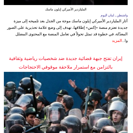
الملياردير الأميركي إيلون ماسك
واشنطن ـ لبنان اليوم
أثار الملياردير الأميركي إيلون ماسك موجة من الجدل بعد تلميحه إلى ميزة
جديدة تعتزم منصة «إكس» إطلاقها، تهدف إلى وضع علامة تحذيرية على الصور
المعدّلة، في خطوة قد تمثل تحولاً في تعامل المنصة مع المحتوى المضلل
وا...
المزيد
إيران تفتح جبهة قضائية جديدة ضد شخصيات رياضية وثقافية
بالتزامن مع استمرار ملاحقة موقوفي الاحتجاجات