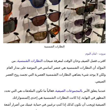
وسفر
ديكور
أخبار
إعلام
تعليم
النظارات الشمسية
بيروت - لبنان اليوم
مرأة
اقترب فصل الصيف وحان الوقت لمعرفة صيحات
النظارات الشمسية
، من
أزياء
المؤكد أن النظارات الشمسية هي عنصر أساسي في الموضة على مدار العام
إسلامية
ولكن لا يوجد شيء يضاهي النظارات الشمسية العصرية التي تجسد روح العصر
الصيفي.
علوم
عندما يتعلق الأمر ب
المجموعات الصيفية
، فغالباً ما تكون الملحقات هي التي تحدد
وتكنولوجيا
المظهر في النهاية، إذا كانت النظارات الشمسية هي إحدى إكسسواراتك
بيئة
الصيفية (ويجب أن تكون كذلك إذا كنتِ ترغبين في حماية عينيك من أضرار أشعة