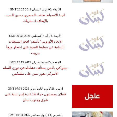
GMT 20:25 2019 الأربعاء ,03 إبريل / نيسان
لجنة الانضباط تعاقب المصري حسين السيد
بالإيقاف 4 مباريات
GMT 20:53 2021 الأربعاء ,04 آب / أغسطس
الاتحاد الأوروبي "يأسف" لعجز السلطات
اللبنانية عن تسليط الضوء على انفجار مرفأ
بيروت
GMT 12:19 2019 الجمعة ,22 شباط / فبراير
ميلواكي باكس يستأنف نشاطه في دوري السلة
الأميركي بفوز ثمين على سلتيكس
GMT 07:34 2026 الإثنين ,26 كانون الثاني / يناير
قتيلان ومصابون جراء 14 غارة إسرائيلية على
شرق وجنوب لبنان
GMT 10:53 2025 الخميس ,04 أيلول / سبتمبر