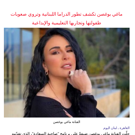
ماغي بوغصن تكشف تطور الدراما اللبنانية وتروي صعوبات
طفولتها وتجاربها التعليمية والإبداعية
الفنانة ماغي بوغصن
القاهرة ـ لبنان اليوم
حلّت الفنانة ماغي بوغصن ضيفةً على برنامج "صاحبة السعادة"، الذي تقدّمه