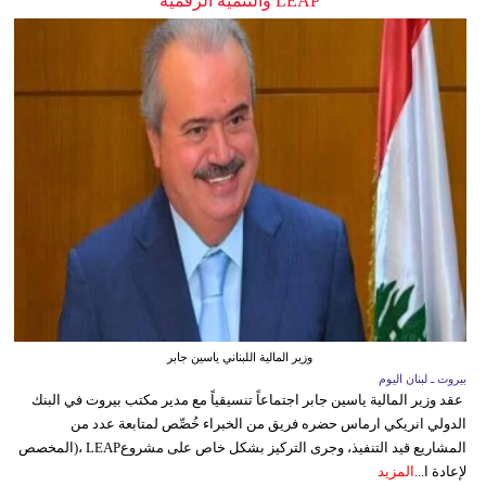
LEAP والتنمية الرقمية
وزير المالية اللبناني ياسين جابر
بيروت ـ لبنان اليوم
عقد وزير المالية ياسين جابر اجتماعاً تنسيقياً مع مدير مكتب بيروت في البنك
الدولي انريكي ارماس حضره فريق من الخبراء خُصِّص لمتابعة عدد من
المشاريع قيد التنفيذ، وجرى التركيز بشكل خاص على مشروعLEAP ،(المخصص
لإعادة ا...
المزيد