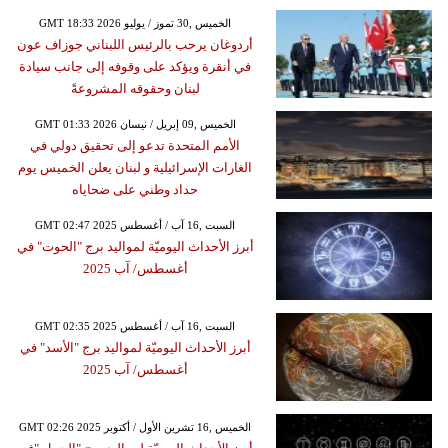
GMT 18:33 2026 الخميس ,30 تموز / يوليو
أردوغان يرحب بالرئيس اللبناني جوزاف عون
في أنقرة ويؤكد على وقوفه إلى جانب سيادة
لبنان وحقوقه المشروعةً
GMT 01:33 2026 الخميس ,09 إبريل / نيسان
الأمم المتحدة تدعو إلى تحقيق دولي في
الغارات الإسرائيلية و لبنان يعلن الخميس يوم
حداد وطني على ضحاياه
GMT 02:47 2025 السبت ,16 آب / أغسطس
أبرز الأحداث اليوميّة لمواليد برج "الحوت" في
أغسطس/ آب 2025
GMT 02:35 2025 السبت ,16 آب / أغسطس
أبرز الأحداث اليوميّة لمواليد برج "الأسد" في
أغسطس/ آب 2025
GMT 02:26 2025 الخميس ,16 تشرين الأول / أكتوبر