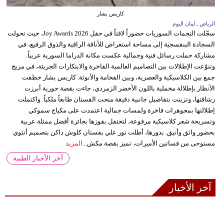
كاريس بشار
الرياض ـ لبنان اليوم
سجّلت النجمات السوريات حضوراً لافتاً في حفل Joy Awards 2026، حيث تحولت
السجادة البنفسجية إلى مساحة استعراض للأناقة الراقية والذوق الرفيع، في
مشاركة حملت رسائل فنية وجمالية عكست مكانة الدراما السورية عربياً.
وتنوّعت الإطلالات بين التصاميم العالمية الفاخرة والابتكارات الجريئة، في مزيج
جمع بين الكلاسيكية والعصرية، وبين الفخامة والأنوثة. كاريس بشار خطفت
الأنظار بإطلالة مخملية باللون الأخضر الزمردي، جاءت بقصة حورية أبرزت
رشاقتها، وتزينت بتفاصيل جانبية دقيقة منحت الفستان طابعاً ملكياً. واكتملت
إطلالتها بمجوهرات فاخرة ولمسات جمالية اعتمدت على مكياج سموكي
وتسريحة شعر كلاسيكية مرفوعة، لتحتفل بفوزها بجائزة أفضل ممثلة عربية
بحضور واثق وأنيق. بدورها، أطلت نور علي بفستان كلوش داكن بتصميم أنثوي
مستوحى من فساتين الأميرات، تميز بقصة مكش...
المزيد
آخر الأخبار الطبية
آخر الأخبار