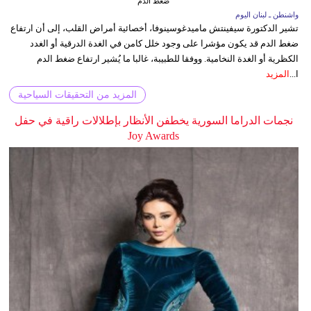
ضغط الدم
واشنطن ـ لبنان اليوم
تشير الدكتورة سيفينتش ماميدغوسينوفا، أخصائية أمراض القلب، إلى أن ارتفاع
ضغط الدم قد يكون مؤشرا على وجود خلل كامن في الغدة الدرقية أو الغدد
الكظرية أو الغدة النخامية. ووفقا للطبيبة، غالبا ما يُشير ارتفاع ضغط الدم
ا...
المزيد
المزيد من التحقيقات السياحية
نجمات الدراما السورية يخطفن الأنظار بإطلالات راقية في حفل
Joy Awards