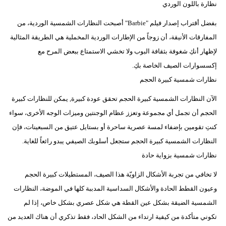
نظارة باللون الوردي
بفضل أقتراب إصدار فيلم "Barbie" أصبحت النظارات الشمسية الوردية، من
المفارقات الأنيقة، أن زوجاً من الإطارات الوردية المخملية هي الطريقة المثالية
لإظهار أنكِ شغوفة بثقافة البوب ​​ولا تخشي الاستمتاع ببعض المرح مع
إكسسوارات الصيف الخاصة بكِ.
نظارات شمسية كبيرة الحجم
الآن النظارات الشمسية كبيرة الحجم تحقق عودة كبيرة, يمكن للنظارات كبيرة
الحجم أن تجمل أي مجموعة وتعزز عظام الوجنتين وميزات الوجه الأخرى، سواء
كنتِ تقومين بإضفاء لمسة عصرية ساحرة أو بستايل عتيق من السبعينات، فإن
النظارات الشمسية كبيرة الحجم ستجعل أسلوبك الصيفي يبدو رائعاً للغاية.
نظارات شمسية بزواية حادة
لا تخافي من تجربة الأشكال الزاويّة هذا الصيف، المستطيلات كبيرة الحجم
وعيون القطط الحادة والأشكال السداسية المدببة كلها في الموضة، النظارات
الشمسية الضيقة بشكل عين القطة هي شكل عصري بشكل خاص، إذا لم
تكوني متأكدة من كيفية ارتداء من الشكل الحاد، فقط تذكري أن هناك العديد من