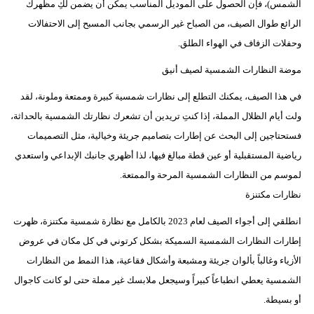
الشمس)، فإن الحصول على الموديل المناسب يمكن أن يضمن لكِ مظهرك
مدوَّنات
الرائع طوال الصيف، من الصباح غير الرسمي بجانب المسبح إلى الاحتفالات
أبراج
وحفلات الزفاف في الهواء الطلق.
فيديو
موضة النظارات الشمسية لصيف أنيق
في هذا الصيف، يمكنك التطلع إلى نظارات شمسية كبيرة وممتعة وملونة، لقد
سيارات
ولت أيام الظلال المملة، إذا كنتِ تريدين أن تشعرك نظارتك الشمسية بالحداثة،
فستحتاجين إلى البحث عن إطارات بتصاميم جريئة وخيالية، مثل التصميمات
رياضية المستقبلية أو عين قطة مبالغ فيها، لذا أظهري جانبك الإبداعي واستعدي
لموسم من النظارات الشمسية المرحة والممتعة.
نظارات مكتنزة
انطلقي إلى أجواء الصيف لعام 2023 بالكامل مع نظارة شمسية مكتنزة، ظهرت
إطارات النظارات الشمسية السميكة بشكل كرتوني في كل مكان في عروض
الأزياء وغالباً بألوان جريئة ومشبعة وأشكال فقاعية، هذا النمط من النظارات
الشمسية يعطي انطباعاً كبيراً وسيجعل ملابسك غير مملة حتى لو كانت كاجوال
أو بسيطة.