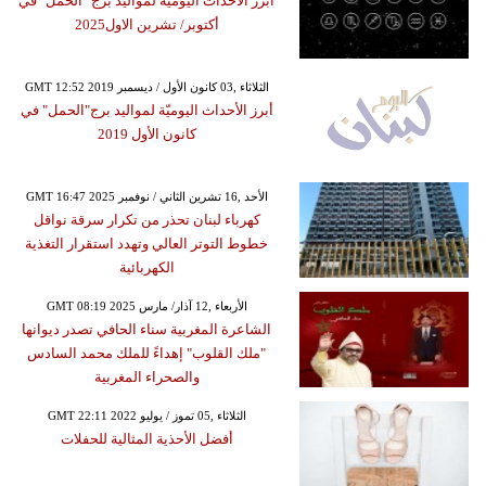
أبرز الأحداث اليوميّة لمواليد برج "الحمل "في
أكتوبر/ تشرين الاول2025
GMT 12:52 2019 الثلاثاء ,03 كانون الأول / ديسمبر
أبرز الأحداث اليوميّة لمواليد برج"الحمل" في
كانون الأول 2019
GMT 16:47 2025 الأحد ,16 تشرين الثاني / نوفمبر
كهرباء لبنان تحذر من تكرار سرقة نواقل
خطوط التوتر العالي وتهدد استقرار التغذية
الكهربائية
GMT 08:19 2025 الأربعاء ,12 آذار/ مارس
الشاعرة المغربية سناء الحافي تصدر ديوانها
"ملك القلوب" إهداءً للملك محمد السادس
والصحراء المغربية
GMT 22:11 2022 الثلاثاء ,05 تموز / يوليو
أفضل الأحذية المثالية للحفلات