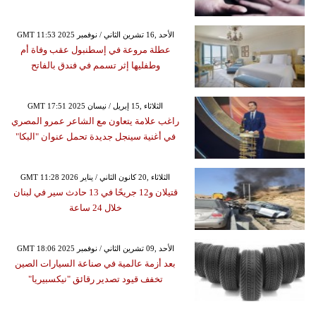
GMT 11:53 2025 الأحد ,16 تشرين الثاني / نوفمبر
عطلة مروعة في إسطنبول عقب وفاة أم
وطفليها إثر تسمم في فندق بالفاتح
GMT 17:51 2025 الثلاثاء ,15 إبريل / نيسان
راغب علامة يتعاون مع الشاعر عمرو المصري
في أغنية سينجل جديدة تحمل عنوان "البكا"
GMT 11:28 2026 الثلاثاء ,20 كانون الثاني / يناير
قتيلان و12 جريحًا في 13 حادث سير في لبنان
خلال 24 ساعة
GMT 18:06 2025 الأحد ,09 تشرين الثاني / نوفمبر
بعد أزمة عالمية في صناعة السيارات الصين
تخفف قيود تصدير رقائق "نيكسبيريا"