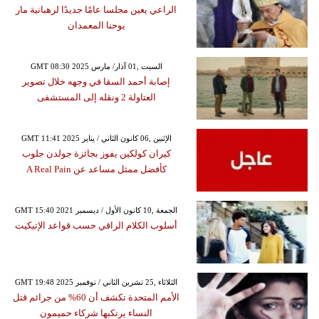
الراعي يعين مجلسا عامًا جديدًا لرهبانية مار
يوحنا المعمدان
GMT 08:30 2025 السبت ,01 آذار/ مارس
إصابة أحمد السقا في وجهه خلال تصوير
العتاولة 2 ونقله إلى المستشفى
GMT 11:41 2025 الإثنين ,06 كانون الثاني / يناير
كيران كولكين يفوز بجائزة جولدن جلوب
كأفضل ممثل مساعد عن A Real Pain
GMT 15:40 2021 الجمعة ,10 كانون الأول / ديسمبر
أسلوب الكلام الراقي حسب قواعد الإتيكيت
GMT 19:48 2025 الثلاثاء ,25 تشرين الثاني / نوفمبر
الأمم المتحدة تكشف أن 60% من جرائم قتل
النساء يرتكبها شركاء حميمون