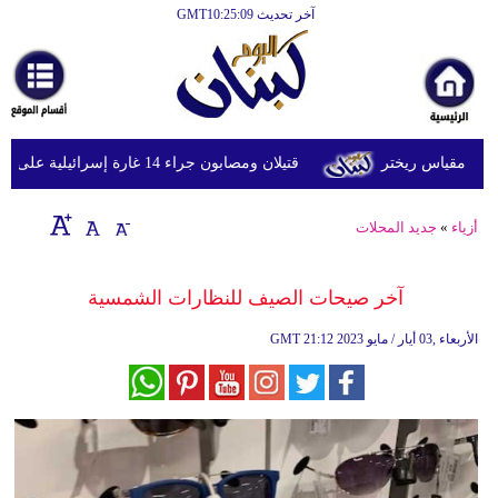
آخر تحديث GMT10:25:09
الرئيسية
أخبارعاجلة
رياضة
قتيلان ومصابون جراء 14 غارة إسرائيلية على شرق وجنوب لبنان
ثقافة
إقتصاد
أزياء
»
جديد المحلات
فن
آخر صيحات الصيف للنظارات الشمسية
وموسيقى
21:12 2023 الأربعاء ,03 أيار / مايو
GMT
أزياء
صحة
وتغذية
سياحة