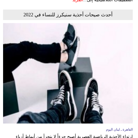
أحدث صيحات أحذية سنيكرز للنساء في 2022
القاهرة ـ لبنان اليوم
ارتداء الأحذية الرياضية العصرية أصبح جزءاً لا يتجزأ من أنماط أزياء