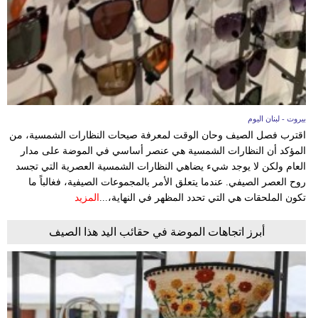
وسفر
ديكور
أخبار
إعلام
بيروت - لبنان اليوم
تعليم
اقترب فصل الصيف وحان الوقت لمعرفة صيحات النظارات الشمسية، من
المؤكد أن النظارات الشمسية هي عنصر أساسي في الموضة على مدار
مرأة
العام ولكن لا يوجد شيء يضاهي النظارات الشمسية العصرية التي تجسد
روح العصر الصيفي. عندما يتعلق الأمر بالمجموعات الصيفية، فغالباً ما
أزياء
تكون الملحقات هي التي تحدد المظهر في النهاية،...
المزيد
إسلامية
أبرز اتجاهات الموضة في حقائب اليد هذا الصيف
علوم
وتكنولوجيا
بيئة