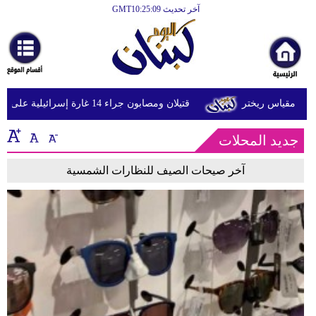
آخر تحديث GMT10:25:09
الرئيسية
أخبارعاجلة
رياضة
قتيلان ومصابون جراء 14 غارة إسرائيلية على شرق وجنوب لبنان
ثقافة
جديد المحلات
إقتصاد
فن
آخر صيحات الصيف للنظارات الشمسية
وموسيقى
أزياء
صحة
وتغذية
سياحة