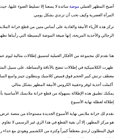
أصبح المظهر العملي
موضة
سائدة لا يسعنا إلا تسليط الضوء عليها، حي
المرأة العصرية وكيف تحب أن ترتدي بشكل يومي.
تركز هذه الأزياء الأنيقة والعادية على أساس متين من قطع خزانة المل
الرجالي والأحذية المريحة، إنها صيغة الموضة البسيطة التي رأيناها تظه
هنا نقدم لكِ مجموعة من الأفكار العملية لتنسيق إطلالات مثالية ليو
معطف ترنش كبير الحجم فوق قميص كلاسيك وبنطلون جينز واسع الساق، مع حزام Marmont الش
أكملت أحذية لوفر وحقيبة الكروس الأنيقة المظهر بشكل مثالي.
يمكنك تطبيق هذه الإطلالة بسهولة من قطع خزانة ملابسك الأساسية بأي
إطلالة لعطلة نهاية الأسبوع
هو مركز المظهر، إلا أن بقية القطع في هذا الزي غير الرسمي لا تقاوم.
فوق البنطلون ارتدي معطفاً كبيراً وكنزة من الكشمير وهودي مع حذاء ري