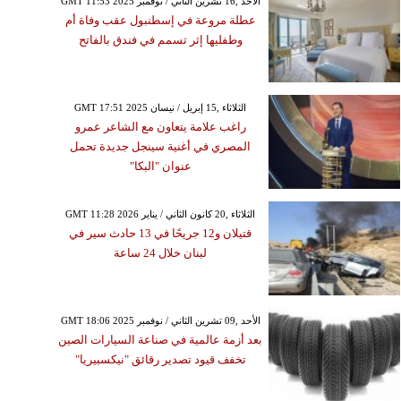
GMT 11:53 2025 الأحد ,16 تشرين الثاني / نوفمبر
عطلة مروعة في إسطنبول عقب وفاة أم
وطفليها إثر تسمم في فندق بالفاتح
GMT 17:51 2025 الثلاثاء ,15 إبريل / نيسان
راغب علامة يتعاون مع الشاعر عمرو
المصري في أغنية سينجل جديدة تحمل
عنوان "البكا"
GMT 11:28 2026 الثلاثاء ,20 كانون الثاني / يناير
قتيلان و12 جريحًا في 13 حادث سير في
لبنان خلال 24 ساعة
GMT 18:06 2025 الأحد ,09 تشرين الثاني / نوفمبر
بعد أزمة عالمية في صناعة السيارات الصين
تخفف قيود تصدير رقائق "نيكسبيريا"