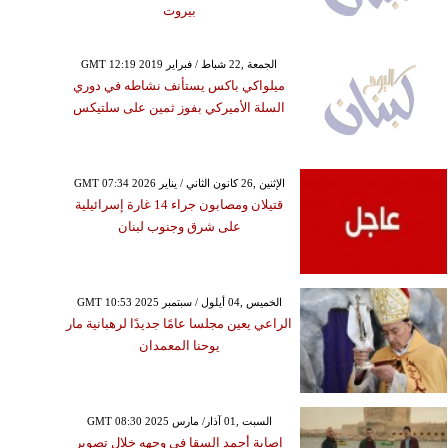
بيروت
GMT 12:19 2019 الجمعة ,22 شباط / فبراير
ميلواكي باكس يستأنف نشاطه في دوري
السلة الأميركي بفوز ثمين على سلتيكس
GMT 07:34 2026 الإثنين ,26 كانون الثاني / يناير
قتيلان ومصابون جراء 14 غارة إسرائيلية
على شرق وجنوب لبنان
GMT 10:53 2025 الخميس ,04 أيلول / سبتمبر
الراعي يعين مجلسا عامًا جديدًا لرهبانية مار
يوحنا المعمدان
GMT 08:30 2025 السبت ,01 آذار/ مارس
إصابة أحمد السقا في وجهه خلال تصوير