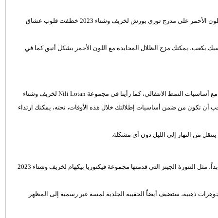
استحوذ اللون الأحمر على منصات عروض الأزياء وعندما ظهرت كنزة باللون الأحمر على مدرج توري بورش لخريف وشتاء 2023 خطفت قلوب عشاق
يك بكعب، يمكنك مزج الظلال المحايدة مع اللون الأحمر بشكل أنيق كما في
يمكن أن يكون التنقل بين الشتاء إلى الربيع إنجازاً رائعاً لخزانة ملابسك مع أساسيات النمط الانتقالي، كما رأينا في مجموعة Nili Lotan لخريف وشتاء
يجب أن تكون من ضمن أساسيات إطلالتك خلال هذه الأوقات، تحته، يمكنك ارتداء
نتقل من النهار إلى الليل دون أي مشكلة.
ولأننا مهووسون بالموضة، فهناك مشتريات كلاسيكية لا يمكننا مقاومتها أبداً، مثل التنورة الجينز التي قدمتها مجموعة فيكتوريا بيكهام لخريف وشتاء 2023
وهرات ذهبية، ستضيف أيضاً الحقيبة الجلدية لمسة غير رسمية إلى المظهر.