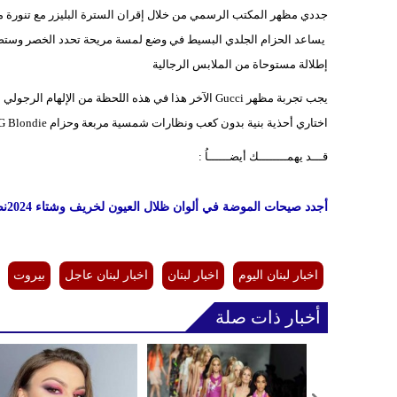
جددي مظهر المكتب الرسمي من خلال إقران السترة البليزر مع تنورة 
يساعد الحزام الجلدي البسيط في وضع لمسة مريحة تحدد الخصر وستضيف ال
إطلالة مستوحاة من الملابس الرجالية
يجب تجربة مظهر Gucci الآخر هذا في هذه اللحظة من الإلهام الرجولي مع سترة بليزر باللون البيج كبيرة الحجم وبنطلون جينز فضفاض.
اختاري أحذية بنية بدون كعب ونظارات شمسية مربعة وحزام GG Blondie المتشابك من العلامة التجارية وستحصلين على مظهر عملي لا يقاوم.
قـــد يهمــــــــك أيضــــــاُ :
أجدد صيحات الموضة في ألوان ظلال العيون لخريف وشتاء 2024
نص
اخبار لبنان اليوم
اخبار لبنان
اخبار لبنان عاجل
بيروت
أخبار ذات صلة