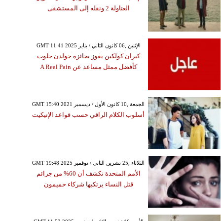
العتاولة 2 ونقله إلى المستشفى
GMT 11:41 2025 الإثنين ,06 كانون الثاني / يناير
كيران كولكين يفوز بجائزة جولدن جلوب
كأفضل ممثل مساعد عن A Real Pain
GMT 15:40 2021 الجمعة ,10 كانون الأول / ديسمبر
أسلوب الكلام الراقي حسب قواعد الإتيكيت
GMT 19:48 2025 الثلاثاء ,25 تشرين الثاني / نوفمبر
الأمم المتحدة تكشف أن 60% من جرائم
قتل النساء يرتكبها شركاء حميمون