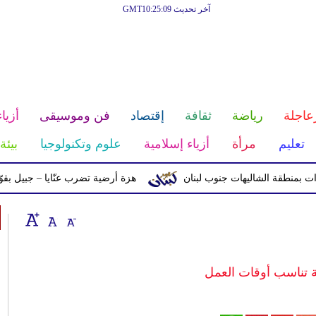
آخر تحديث GMT10:25:09
عاجلة
رياضة
ثقافة
إقتصاد
فن وموسيقى
أزياء
تعليم
مرأة
أزياء إسلامية
علوم وتكنولوجيا
بيئة
طقة الشاليهات جنوب لبنان
هزة أرضية تضرب عنّايا – جبيل بقوّة 2.8 درجات على مقياس ريختر
ة تناسب أوقات العمل