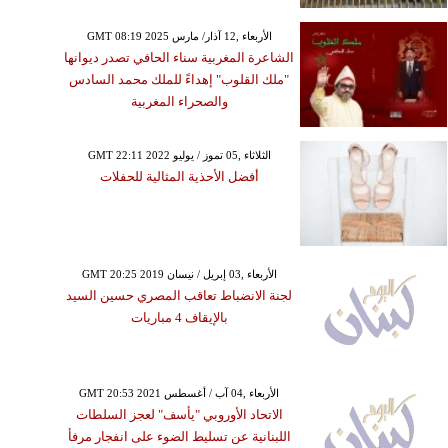
GMT 08:19 2025 الأربعاء ,12 آذار/ مارس
الشاعرة المغربية سناء الحافي تصدر ديوانها
"ملك القلوب" إهداءً للملك محمد السادس
والصحراء المغربية
GMT 22:11 2022 الثلاثاء ,05 تموز / يوليو
أفضل الأحذية المثالية للحفلات
GMT 20:25 2019 الأربعاء ,03 إبريل / نيسان
لجنة الانضباط تعاقب المصري حسين السيد
بالإيقاف 4 مباريات
GMT 20:53 2021 الأربعاء ,04 آب / أغسطس
الاتحاد الأوروبي "يأسف" لعجز السلطات
اللبنانية عن تسليط الضوء على انفجار مرفأ