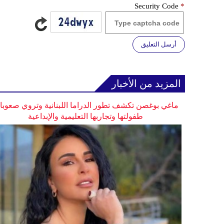
Security Code
*
أرسل التعليق
المزيد من الأخبار
ماغي بوغصن تكشف تطور الدراما اللبنانية وتروي صعوب
طفولتها وتجاربها التعليمية والإبداعية