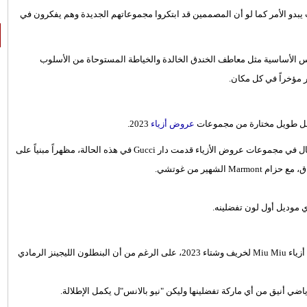
ث يبدو الأمر كما لو أن المصممين قد ابتكروا مجموعاتهم الجديدة وهم يفكرون في
ابس الأساسية مثل معاطف الخندق الخالدة والخياطة المستوحاة من الأسلوب
ر مؤخراً في كل مكان.
م عمل طويل مختارة من مجموعات
عروض أزياء
2023.
ظهرت الكلاسيكية في إطلالات تنضج بالأناقة والبساطة، على سبيل المثال في مجموعات عروض الأزياء قدمت دار Gucci في هذه الحالة، مظهراً مبنياً على
هير من غوتشي.
 موديل أول لون تفضلينه.
نقدم لكِ خزانة ملابس نهاية الأسبوع الجديدة مستوحاة من منصة عرض أزياء Miu Miu لخريف وشتاء 2023، على الرغم من أن البنطلون الليجينز الرمادي
اضي أنيق من أي ماركة تفضلينها وليكن "نيو بالانس"ل يكمل الإطلالة.