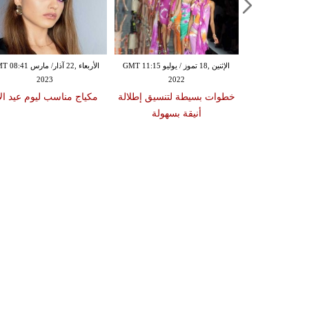
الإثنين ,18 تموز / يوليو GMT 11:15
الأربعاء ,22 آذار/ مارس 1
2023
2022
بة لإطلالات
خطوات بسيطة لتنسيق إطلالة
مكياج مناسب ليوم عيد ال
اطئ
أنيقة بسهولة