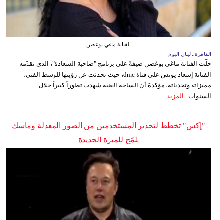
الفنانة ماغي بوغصن
القاهرة ـ لبنان اليوم
حلّت الفنانة ماغي بوغصن ضيفةً على برنامج "صاحبة السعادة"، الذي تقدّمه
الفنانة إسعاد يونس على قناة dmc، حيث تحدثت عن رؤيتها للوسط الفني،
مميزاته وتحدياته، مؤكدةً أن الساحة الفنية شهدت تطوراً كبيراً خلال
السنوات...
المزيد
"إكس" تخطط لتحذير المستخدمين من الصور المعدلة وماسك
يلمّح للميزة الجديدة