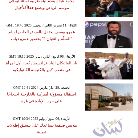
محمد عبده يقدّم ليلة طربية استثنائية في
موسم الرياض ويصنع حفلاً للأجيال
GMT 19:46 2025 الثلاثاء ,11 تشرين الثاني / نوفمبر
عمرو يوسف يحتفل بالعرض الخاص لفيلم
"السلّم والثعبان 2" بحضور عمرو دياب
GMT 18:16 2025 الأربعاء ,08 كانون الثاني / يناير
بابا الفاتيكان البابا فرانسيس يُعين أول امرأة
في منصب كبير بالكنيسة الكاثوليكية
GMT 10:41 2024 الجمعة ,29 آذار/ مارس
استقالة مسؤولة أميركية بالخارجية احتجاجًا
على حرب الإبادة في غزة
GMT 19:34 2022 الأربعاء ,06 تموز / يوليو
ملابس صيفية تساعدك على تنسيق إطلالات
عملية