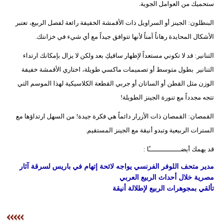
ستحميك من العوامل الجوية.
البنطلون: الجينز أو السراويل ذات الأقمشة الخفيفة رائعة لفصل الربيع، تعتبر
الأشكال المحايدة رهاناً آمناً لأنها تتوافق جيداً مع أي شيء في خزانتك.
التنانير: قد لا تكوني مستعداً لإظهار ساقيكِ بعد ولكن لا يزال بإمكانك ارتداء
التنانير بطول متوسط ​​أو تصميمات ماكسي طويلة، اختاري الأقمشة خفيفة
الوزن مثل القطن أو الساتان أو جربي القطعة الكلاسيكية لهذا الموسم التي
تتجه مجدداً مع تنورة الجينز الطويلة!
القمصان: القمصان ذات الأزرار دائماً هي فكرة جيدة! من السهل ارتداؤها مع
السترات الربيعية وتبدو أنيقة مع الجينز المستقيم.
قد يهمك أيضــــــــــــــــًا :
مدير متحف اللوفر الفرنسي يواجه لائحة إتهام في باريس لسرقة آثار
مصرية خلال أحداث الربيع العربي
تألقي بمجوهرات الربيع لإطلالة أنيقة