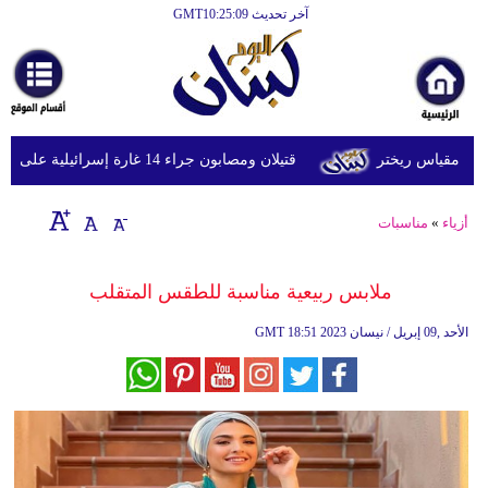
آخر تحديث GMT10:25:09
الرئيسية
أخبارعاجلة
رياضة
قتيلان ومصابون جراء 14 غارة إسرائيلية على شرق وجنوب لبنان
ثقافة
إقتصاد
أزياء
»
مناسبات
فن
ملابس ربيعية مناسبة للطقس المتقلب
وموسيقى
18:51 2023 الأحد ,09 إبريل / نيسان
GMT
أزياء
صحة
وتغذية
سياحة