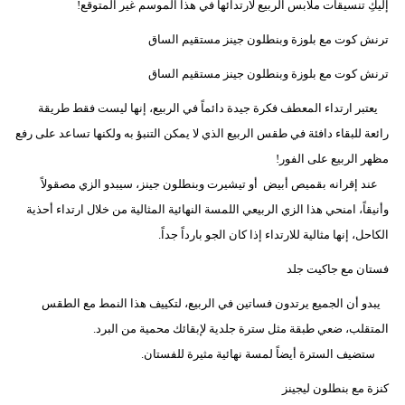
إليكِ تنسيقات ملابس الربيع لارتدائها في هذا الموسم غير المتوقع!
مدوَّنات
ترنش كوت مع بلوزة وبنطلون جينز مستقيم الساق
أبراج
ترنش كوت مع بلوزة وبنطلون جينز مستقيم الساق
فيديو
يعتبر ارتداء المعطف فكرة جيدة دائماً في الربيع، إنها ليست فقط طريقة
سيارات
رائعة للبقاء دافئة في طقس الربيع الذي لا يمكن التنبؤ به ولكنها تساعد على رفع
مظهر الربيع على الفور!
عند إقرانه بقميص أبيض أو تيشيرت وبنطلون جينز، سيبدو الزي مصقولاً
وأنيقاً، امنحي هذا الزي الربيعي اللمسة النهائية المثالية من خلال ارتداء أحذية
الكاحل، إنها مثالية للارتداء إذا كان الجو بارداً جداً.
فستان مع جاكيت جلد
يبدو أن الجميع يرتدون فساتين في الربيع، لتكييف هذا النمط مع الطقس
المتقلب، ضعي طبقة مثل سترة جلدية لإبقائك محمية من البرد.
ستضيف السترة أيضاً لمسة نهائية مثيرة للفستان.
كنزة مع بنطلون ليجينز