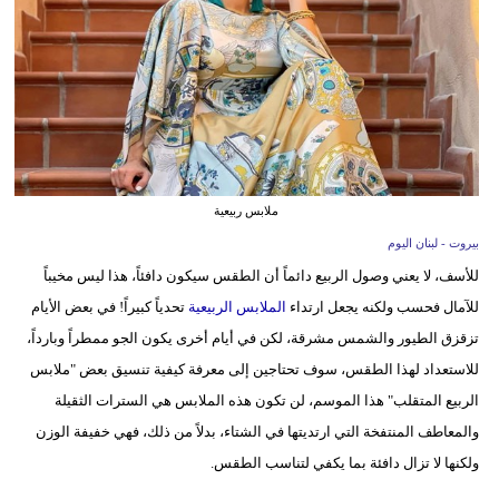
وسفر
ديكور
أخبار
إعلام
تعليم
ملابس ربيعية
بيروت - لبنان اليوم
مرأة
للأسف، لا يعني وصول الربيع دائماً أن الطقس سيكون دافئاً، هذا ليس مخيباً
أزياء
للآمال فحسب ولكنه يجعل ارتداء
الملابس الربيعية
تحدياً كبيراً! في بعض الأيام
إسلامية
تزقزق الطيور والشمس مشرقة، لكن في أيام أخرى يكون الجو ممطراً وبارداً،
للاستعداد لهذا الطقس، سوف تحتاجين إلى معرفة كيفية تنسيق بعض "ملابس
علوم
الربيع المتقلب" هذا الموسم، لن تكون هذه الملابس هي السترات الثقيلة
وتكنولوجيا
والمعاطف المنتفخة التي ارتديتها في الشتاء، بدلاً من ذلك، فهي خفيفة الوزن
بيئة
ولكنها لا تزال دافئة بما يكفي لتناسب الطقس.