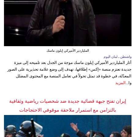
الملياردير الأميركي إيلون ماسك
واشنطن ـ لبنان اليوم
أثار الملياردير الأميركي إيلون ماسك موجة من الجدل بعد تلميحه إلى ميزة
جديدة تعتزم منصة «إكس» إطلاقها، تهدف إلى وضع علامة تحذيرية على الصور
المعدّلة، في خطوة قد تمثل تحولاً في تعامل المنصة مع المحتوى المضلل
وا...
المزيد
إيران تفتح جبهة قضائية جديدة ضد شخصيات رياضية وثقافية
بالتزامن مع استمرار ملاحقة موقوفي الاحتجاجات