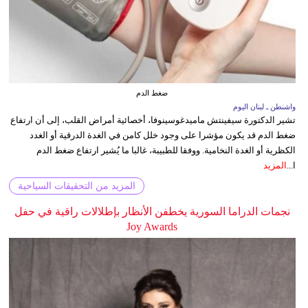
ضغط الدم
واشنطن ـ لبنان اليوم
تشير الدكتورة سيفينتش ماميدغوسينوفا، أخصائية أمراض القلب، إلى أن ارتفاع
ضغط الدم قد يكون مؤشرا على وجود خلل كامن في الغدة الدرقية أو الغدد
الكظرية أو الغدة النخامية. ووفقا للطبيبة، غالبا ما يُشير ارتفاع ضغط الدم
ا...
المزيد
المزيد من التحقيقات السياحية
نجمات الدراما السورية يخطفن الأنظار بإطلالات راقية في حفل
Joy Awards