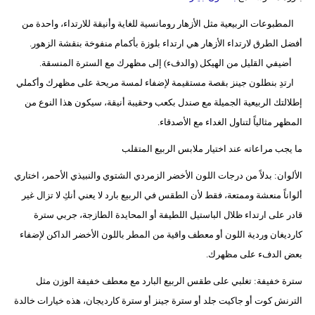
المطبوعات الربيعية مثل الأزهار رومانسية للغاية وأنيقة للارتداء، واحدة من
أفضل الطرق لارتداء الأزهار هي ارتداء بلوزة بأكمام منفوخة بنقشة الزهور.
أضيفي القليل من الهيكل (والدفء) إلى مظهرك مع السترة المنسقة.
ارتدِ بنطلون جينز بقصة مستقيمة لإضفاء لمسة مريحة على مظهرك وأكملي
إطلالتك الربيعية الجميلة مع صندل بكعب وحقيبة أنيقة، سيكون هذا النوع من
المظهر مثالياً لتناول الغداء مع الأصدقاء.
ما يجب مراعاته عند اختيار ملابس الربيع المتقلب
الألوان: بدلاً من درجات اللون الأخضر الزمردي الشتوي والنبيذي الأحمر، اختاري
ألواناً منعشة وممتعة، فقط لأن الطقس في الربيع بارد لا يعني أنكِ لا تزال غير
قادر على ارتداء ظلال الباستيل اللطيفة أو المحايدة الطازجة، جربي سترة
كارديغان وردية اللون أو معطف واقية من المطر باللون الأخضر الداكن لإضفاء
بعض الدفء على مظهرك.
سترة خفيفة: تغلبي على طقس الربيع البارد مع معطف خفيفة الوزن مثل
الترنش كوت أو جاكيت جلد أو سترة جينز أو سترة كارديجان، هذه خيارات خالدة