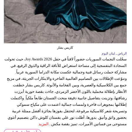
كاريس بشار
الرياض ـ لبنان اليوم
سجّلت النجمات السوريات حضوراً لافتاً في حفل Joy Awards 2026، حيث تحولت
السجادة البنفسجية إلى مساحة استعراض للأناقة الراقية والذوق الرفيع، في
مشاركة حملت رسائل فنية وجمالية عكست مكانة الدراما السورية عربياً.
وتنوّعت الإطلالات بين التصاميم العالمية الفاخرة والابتكارات الجريئة، في مزيج
جمع بين الكلاسيكية والعصرية، وبين الفخامة والأنوثة. كاريس بشار خطفت
الأنظار بإطلالة مخملية باللون الأخضر الزمردي، جاءت بقصة حورية أبرزت
رشاقتها، وتزينت بتفاصيل جانبية دقيقة منحت الفستان طابعاً ملكياً. واكتملت
إطلالتها بمجوهرات فاخرة ولمسات جمالية اعتمدت على مكياج سموكي
وتسريحة شعر كلاسيكية مرفوعة، لتحتفل بفوزها بجائزة أفضل ممثلة عربية
بحضور واثق وأنيق. بدورها، أطلت نور علي بفستان كلوش داكن بتصميم أنثوي
مستوحى من فساتين الأميرات، تميز بقصة مكش...
المزيد