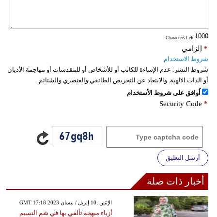
: Characters Left
*
إلزامي
شروط الاستخدام
شروط النشر:
عدم الإساءة للكاتب أو للأشخاص أو للمقدسات أو مهاجمة الأديان
أو الذات الالهية. والابتعاد عن التحريض الطائفي والعنصري والشتائم.
اُوافق على شروط الأستخدام
Security Code
*
أرسل التعليق
أخبار ذات صلة
GMT 17:18 2023 الإثنين ,10 إبريل / نيسان
أزياء مبهجة تألقي بها في شم النسيم