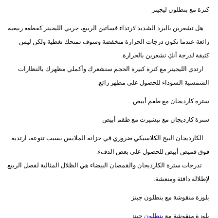
كنزة مع بنطلون ليجينز
هل تشعرين بالبرد الشديد لارتداء فساتين الربيع، جربي الليجينز كقطعة ربيعية
رائعة عندما تكون درجات الحرارة منخفضة وسوف تمنحك تغطية ولكن ليس
كثيفة لدرجة أنكِ تشعرين بالحرارة.
ارتدي الليجينز مع كنزة كبيرة الحجم سنشعرك وأكملي مظهرك بالنظارات
الشمسية السوداء للحصول على مظهر رائع.
سترة كارديجان مع طقم أبيض
سترة كارديجان مع تيشيرت مع طقم أبيض
الكارديجان البيج الكلاسيكي ضروري في خزانة الملابس بسبب تنوعه، ارتديه
فوق قميص أبيض للحصول على بعض الدفء.
تدرجات سترة الكارديجان والقمصان البيضاء هي الظلال المثالية لفصل الربيع
لإطلالة دافئة ومنعشة.
بلوزة منقوشة مع بنطلون جينز
بلوزة منقوشة مع
بنطلون جينز