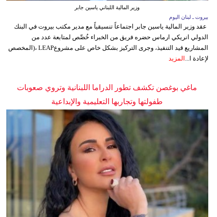
وزير المالية اللبناني ياسين جابر
بيروت ـ لبنان اليوم
عقد وزير المالية ياسين جابر اجتماعاً تنسيقياً مع مدير مكتب بيروت في البنك
الدولي انريكي ارماس حضره فريق من الخبراء خُصِّص لمتابعة عدد من
المشاريع قيد التنفيذ، وجرى التركيز بشكل خاص على مشروعLEAP ،(المخصص
لإعادة ا...
المزيد
ماغي بوغصن تكشف تطور الدراما اللبنانية وتروي صعوبات
طفولتها وتجاربها التعليمية والإبداعية