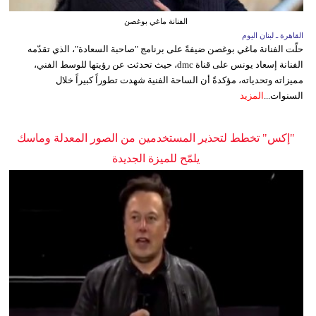
الفنانة ماغي بوغصن
القاهرة ـ لبنان اليوم
حلّت الفنانة ماغي بوغصن ضيفةً على برنامج "صاحبة السعادة"، الذي تقدّمه
الفنانة إسعاد يونس على قناة dmc، حيث تحدثت عن رؤيتها للوسط الفني،
مميزاته وتحدياته، مؤكدةً أن الساحة الفنية شهدت تطوراً كبيراً خلال
السنوات...
المزيد
"إكس" تخطط لتحذير المستخدمين من الصور المعدلة وماسك
يلمّح للميزة الجديدة