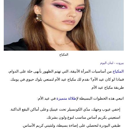
وسفر
ديكور
أخبار
إعلام
تعليم
المكياج
بيروت - لبنان اليوم
مرأة
المكياج
من أساسيات المرأة الأنيقة، التي تهتم الظهور بأبهى حلة على الدوام،
أزياء
فماذا لو كان عيد الأم؟ نقدم لك مكياج عيد الأم لتمتعي بلوك حيوي في يومك.
إسلامية
طريقة مكياج عيد الأم
اتبعي هذه الخطوات البسيطة ل
إطلالة متميزة
في عيد الأم:
علوم
وتكنولوجيا
إخفي عيوب وجهك، مدّي الكونسيلر تحت عينيكِ وعلى أماكن البقع الداكنة.
استعيني بكريم أساس مناسب لنوع ولون بشرتك.
بيئة
طبقي البودرة لتحصلي على إضاءة بسيطة، ولتثبتي كريم الأساس.