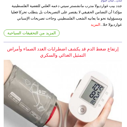
لندن ـ لبنان اليوم
جدد بيب غوارديولا مدرب مانشستر سيتي دعمه العلني للقضية الفلسطينية
مؤكدا أن التضامن الحقيقي لا يقتصر على التصريحات بل يتطلب تحركا فعليا
ومسؤولية نحو ما يعانيه الشعب الفلسطيني. وجاءت تصريحات الإسباني
غوارديولا خلا...
المزيد
المزيد من التحقيقات السياحية
إرتفاع ضغط الدم قد يكشف اضطرابات الغدد الصماء وأمراض
التمثيل الغذائي والسكري