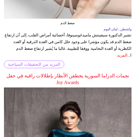
ضغط الدم
واشنطن ـ لبنان اليوم
تشير الدكتورة سيفينتش ماميدغوسينوفا، أخصائية أمراض القلب، إلى أن ارتفاع
ضغط الدم قد يكون مؤشرا على وجود خلل كامن في الغدة الدرقية أو الغدد
الكظرية أو الغدة النخامية. ووفقا للطبيبة، غالبا ما يُشير ارتفاع ضغط الدم
ا...
المزيد
المزيد من التحقيقات السياحية
نجمات الدراما السورية يخطفن الأنظار بإطلالات راقية في حفل
Joy Awards