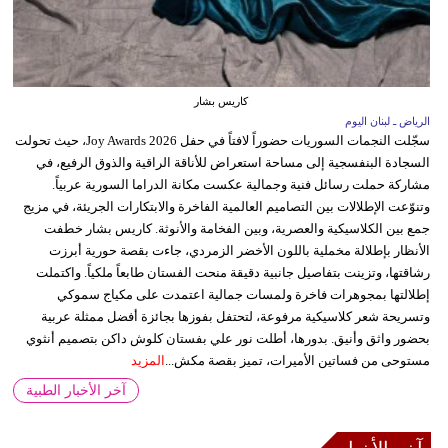
كاريس بشار
الرياض ـ لبنان اليوم
سجّلت النجمات السوريات حضوراً لافتاً في حفل Joy Awards 2026، حيث تحولت
السجادة البنفسجية إلى مساحة استعراض للأناقة الراقية والذوق الرفيع، في
مشاركة حملت رسائل فنية وجمالية عكست مكانة الدراما السورية عربياً.
وتنوّعت الإطلالات بين التصاميم العالمية الفاخرة والابتكارات الجريئة، في مزيج
جمع بين الكلاسيكية والعصرية، وبين الفخامة والأنوثة. كاريس بشار خطفت
الأنظار بإطلالة مخملية باللون الأخضر الزمردي، جاءت بقصة حورية أبرزت
رشاقتها، وتزينت بتفاصيل جانبية دقيقة منحت الفستان طابعاً ملكياً. واكتملت
إطلالتها بمجوهرات فاخرة ولمسات جمالية اعتمدت على مكياج سموكي
وتسريحة شعر كلاسيكية مرفوعة، لتحتفل بفوزها بجائزة أفضل ممثلة عربية
بحضور واثق وأنيق. بدورها، أطلت نور علي بفستان كلوش داكن بتصميم أنثوي
مستوحى من فساتين الأميرات، تميز بقصة مكش...
المزيد
آخر الأخبار الطبية