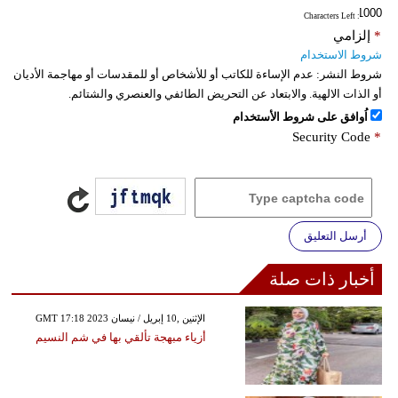
: Characters Left
*
إلزامي
شروط الاستخدام
شروط النشر:
عدم الإساءة للكاتب أو للأشخاص أو للمقدسات أو مهاجمة الأديان
أو الذات الالهية. والابتعاد عن التحريض الطائفي والعنصري والشتائم.
اُوافق على شروط الأستخدام
Security Code
*
أرسل التعليق
أخبار ذات صلة
GMT 17:18 2023 الإثنين ,10 إبريل / نيسان
أزياء مبهجة تألقي بها في شم النسيم