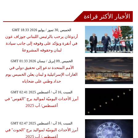
الأخبار الأكثر قراءة
GMT 18:33 2026 الخميس ,30 تموز / يوليو
أردوغان يرحب بالرئيس اللبناني جوزاف عون
في أنقرة ويؤكد على وقوفه إلى جانب سيادة
لبنان وحقوقه المشروعةً
GMT 01:33 2026 الخميس ,09 إبريل / نيسان
الأمم المتحدة تدعو إلى تحقيق دولي في
الغارات الإسرائيلية و لبنان يعلن الخميس يوم
حداد وطني على ضحاياه
GMT 02:41 2025 السبت ,16 آب / أغسطس
أبرز الأحداث اليوميّة لمواليد برج "القوس" في
أغسطس/ آب 2025
GMT 02:47 2025 السبت ,16 آب / أغسطس
أبرز الأحداث اليوميّة لمواليد برج "الحوت" في
أغسطس/ آب 2025