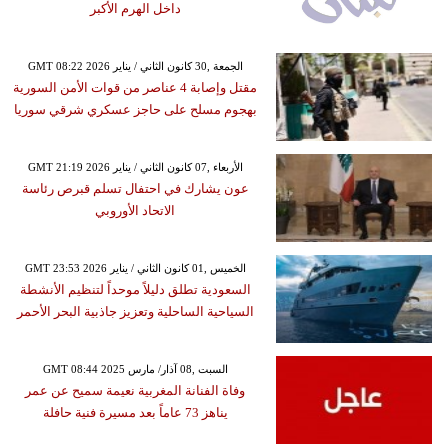
داخل الهرم الأكبر
GMT 08:22 2026 الجمعة ,30 كانون الثاني / يناير
مقتل وإصابة 4 عناصر من قوات الأمن السورية
بهجوم مسلح على حاجز عسكري شرقي سوريا
GMT 21:19 2026 الأربعاء ,07 كانون الثاني / يناير
عون يشارك في احتفال تسلم قبرص رئاسة
الاتحاد الأوروبي
GMT 23:53 2026 الخميس ,01 كانون الثاني / يناير
السعودية تطلق دليلاً موحداً لتنظيم الأنشطة
السياحية الساحلية وتعزيز جاذبية البحر الأحمر
GMT 08:44 2025 السبت ,08 آذار/ مارس
وفاة الفنانة المغربية نعيمة سميح عن عمر
يناهز 73 عاماً بعد مسيرة فنية حافلة