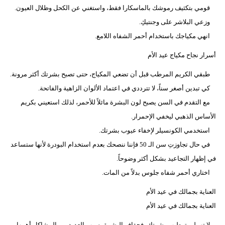
مدوَّنات
قومي بتكثيف رموشك بالماسكارا فقط، واستغني عن الكحل وظلال العيون.
وزعي البلاشر على وجنتيكِ.
أبراج
انهي مكياجك باستخدام أحمر الشفاه اللامع.
فيديو
أسرار نجاح مكياج عيد الأم
سيارات
طبقي الكريم المرطب قبل أن تضعي المكياج، حتى تصبح بشرتك أكثر مرونة.
كي تبدين أصغر سناً، لا تترددي في اعتماد الألوان الزاهية والفاتحة.
مع التقدم في السن يصبح لون البشرة مائلاً للأحمر، لذلك استعيني بكريم
الأساس الذهبي ليخفي الإحمرار.
استخدمي الكونسيلر لإخفاء عيوب بشرتك.
في حال تجاوزتِ سن الـ 50 فإننا ننصحك بعدم استخدام البودرة لأنها ستساعد
في إظهار التجاعيد بشكل أكثر وضوحاً.
اختاري أحمر شفاه جلوس بدلاً من المات.
العناية بجمالك في عيد الأم
العناية بجمالك في عيد الأم
لا تهملي ترطيب بشرتك، فجفاف البشرة يسبب العديد من المشاكل أهمها