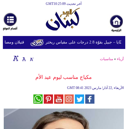
آخر تحديث GMT10:25:09
الرئيسية
أخبارعاجلة
رياضة
وّة 2.8 درجات على مقياس ريختر
قتيلان ومصابون جراء 14 غارة إسرائيلية على شرق وج
ثقافة
إقتصاد
أزياء
»
مناسبات
فن
مكياج مناسب ليوم عيد الأم
وموسيقى
08:41 2023 الأربعاء ,22 آذار/ مارس
GMT
أزياء
صحة
وتغذية
سياحة