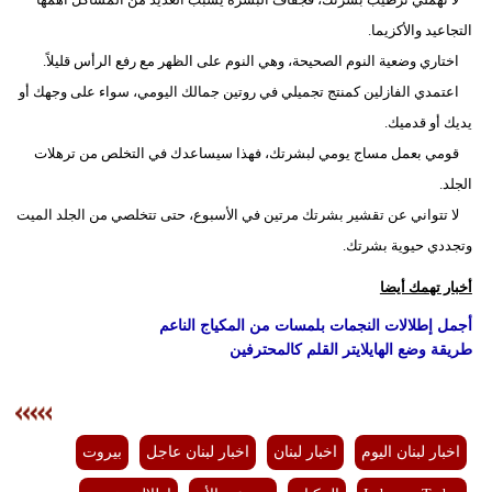
التجاعيد والأكزيما.
اختاري وضعية النوم الصحيحة، وهي النوم على الظهر مع رفع الرأس قليلاً.
اعتمدي الفازلين كمنتج تجميلي في روتين جمالك اليومي، سواء على وجهك أو
يديك أو قدميك.
قومي بعمل مساج يومي لبشرتك، فهذا سيساعدك في التخلص من ترهلات
الجلد.
لا تتواني عن تقشير بشرتك مرتين في الأسبوع، حتى تتخلصي من الجلد الميت
وتجددي حيوية بشرتك.
أخبار تهمك أيضا
أجمل إطلالات النجمات بلمسات من المكياج الناعم
طريقة وضع الهايلايتر القلم كالمحترفين
اخبار لبنان اليوم
اخبار لبنان
اخبار لبنان عاجل
بيروت