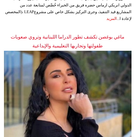
الدولي انريكي ارماس حضره فريق من الخبراء خُصِّص لمتابعة عدد من
المشاريع قيد التنفيذ، وجرى التركيز بشكل خاص على مشروعLEAP ،(المخصص
لإعادة ا...
المزيد
ماغي بوغصن تكشف تطور الدراما اللبنانية وتروي صعوبات
طفولتها وتجاربها التعليمية والإبداعية