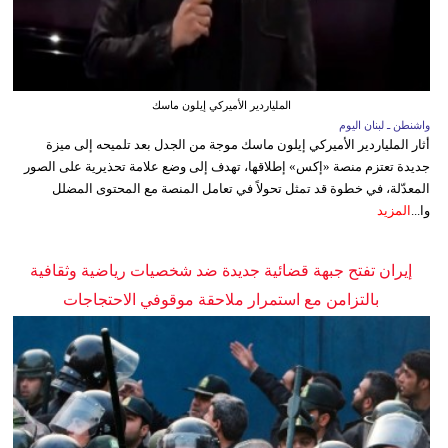
الملياردير الأميركي إيلون ماسك
واشنطن ـ لبنان اليوم
أثار الملياردير الأميركي إيلون ماسك موجة من الجدل بعد تلميحه إلى ميزة
جديدة تعتزم منصة «إكس» إطلاقها، تهدف إلى وضع علامة تحذيرية على الصور
المعدّلة، في خطوة قد تمثل تحولاً في تعامل المنصة مع المحتوى المضلل
وا...
المزيد
إيران تفتح جبهة قضائية جديدة ضد شخصيات رياضية وثقافية
بالتزامن مع استمرار ملاحقة موقوفي الاحتجاجات