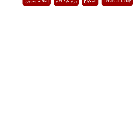
Lebanon Today
المكياج
يوم عيد الأم
إطلالة متميزة