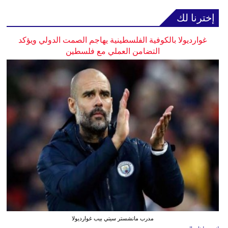
إخترنا لك
غوارديولا بالكوفية الفلسطينية يهاجم الصمت الدولي ويؤكد
التضامن العملي مع فلسطين
مدرب مانشستر سيتي بيب غوارديولا