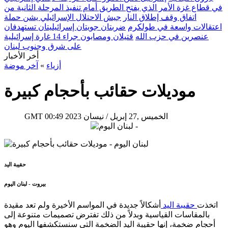
في قطاع غزة الأمر الذي يفتح الطريق أمام تنفيذ المرحلة الثانية من
اتفاق وقف إطلاق النار
جيش الاحتلال الإسرائيلي يشن حملة
اعتقالات واسعة في طولكرم
ضربتان جويتان إسرائيليتان تستهدفان
عنصرين في حزب الله
قتيلان ومصابون جراء 14 غارة إسرائيلية
على شرق وجنوب لبنان
أخر الأخبار
أزياء
»
آخر موضة
موديلات حقائب بأحجام كبيرة
00:49 2023 الخميس ,27 إبريل / نيسان
GMT
حقيبة اليد
بيروت - لبنان اليوم
اتخذت
حقيبة اليد
أشكالاً جديدة في المواسم الأخيرة ولم تعد مقيدة
بالمقاسات القياسية وبدلاً من ذلك تفترض تصميمات متنوعة إلى
أحجام ضخمة، إنها حقيبة اليد الضخمة التي سنستكشفها اليوم وهو