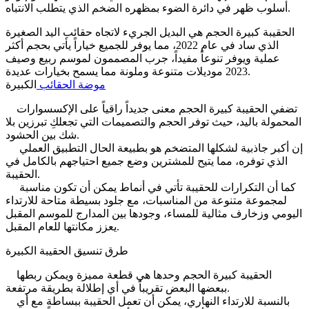
أسلوب ظهر في دائرة الضوء بمظهره الضخم الذي يتطلب الانتباه.
الحقيبة كبيرة الحجم هي البديل الجريء لاتجاه حقائب اليد الصغيرة
الذي ساد في عام 2022، مما يوفر للجميع خياراً يأتي بحجم أكثر
عملية ويوفر تنوعاً مفيداً، جرب المصممون لموسم ربيع وصيف
2023 موديلات متنوعة وملونة مما يسمح بخيارات عديدة.
موضة الحقائب
الكبيرة
تضفي الحقيبة كبيرة الحجم معنى جديداً راقياً على الإكسسوارات
المحمولة باليد، حيث توفر الحجم والتصميمات التي تجعلكِ تبرزين بلا
شك بين الحشود.
إن أكبر جاذبية لشكلها المتضخم هو بطبيعة الحال التطبيق العملي
الذي توفره، مما يتيح للمشترين وضع جميع احتياجهم بالكامل في
الحقيبة.
كما أن التكرارات للحقيبة تأتي في أنماط يمكن أن تكون مناسبة
لمجموعة متنوعة من المناسبات، مع جلود بسيطة متاحة للارتداء
اليومي وزخارف مثالية للمساء، وجودها بين المدارج للموسم المقبل
يعزز مكانتها للعام المقبل.
طرق تنسيق الحقيبة الكبيرة
الحقيبة كبيرة الحجم وحدها هي قطعة مميزة ويمكن ربطها
ببعضها البعض تقريباً في أي إطلالة بطريقة مرتفعة.
بالنسبة للارتداء النهاري، يمكن أن تعمل الحقيبة ببساطة مع أي