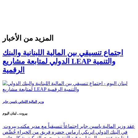
المزيد من الأخبار
اجتماع تنسيقي بين المالية اللبنانية والبنك
الدولي لمتابعة مشاريع LEAP والتنمية
الرقمية
وزير المالية اللبناني ياسين جابر
بيروت ـ لبنان اليوم
عقد وزير المالية ياسين جابر اجتماعاً تنسيقياً مع مدير مكتب بيروت
في البنك الدولي انريكي ارماس حضره فريق من الخبراء خُصِّص
لمتابعة عدد من المشاريع قيد التنفيذ، وجرى التركيز بشكل خاص