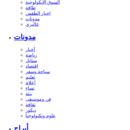
السوق الإيكولوجية
طاقة
اخبار الطقس
مدونات
غاليري
مدونات
أخبار
رياضة
ستايل
اقتصاد
سياحة وسفر
تعليم
إعلام
نساء
بيئة
فن وموسيقى
ثقافة
ديكور
علوم وتكنولوجيا
أبراج