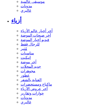
موسيقى عالمية
مدونات
غاليري
أزياء
آخر أخبار عالم الأزياء
آخر صيحات الموضة
فيديو أخبار الموضة
للرجال فقط
مُثير
مناسبات
إتيكيت
آخر موضة
جديد المحلات
مجوهرات
عطور
العناية بالشعر
ماكياج ومستحضرات
أخر عروض الأزياء
حوارات وتقارير
مدونات
غاليري