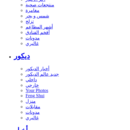
منتجعات صحية
مغامرة
شمس و بحر
تزلج
أشهر المطاعم
أفخم الفنادق
مدونات
غاليري
ديكور
أخبار الديكور
جديد عالم الديكور
داخلي
خارجي
Your Photos
Feng Shui
منزل
مقابلات
مدونات
غاليري