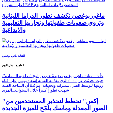
على مشروعLEAP ،(المخصص لإعادة ا...
المزيد
ماغي بوغصن تكشف تطور الدراما اللبنانية
وتروي صعوبات طفولتها وتجاربها التعليمية
والإبداعية
الفنانة ماغي بوغصن
القاهرة ـ لبنان اليوم
حلّت الفنانة ماغي بوغصن ضيفةً على برنامج "صاحبة السعادة"،
الذي تقدّمه الفنانة إسعاد يونس على قناة dmc، حيث تحدثت عن
رؤيتها للوسط الفني، مميزاته وتحدياته، مؤكدةً أن الساحة الفنية
شهدت تطوراً كبيراً خلال السنوات...
المزيد
"إكس" تخطط لتحذير المستخدمين من
الصور المعدلة وماسك يلمّح للميزة الجديدة