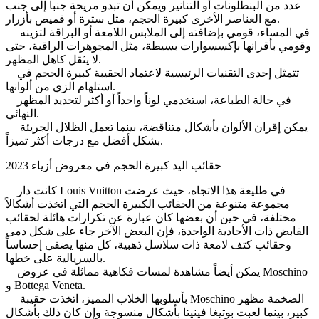
عدد من البنطلونات أو التنانير ويمكن أن تبدو مريحة جنباً إلى جنب
مع العناصر الأخرى كبيرة الحجم، مثل سترة أو قميص بأزرار.
في المساء، قومي بإضافته إلى الملابس اللامعة أو البراقة لتزينه
وقومي بأقرانها بإكسسوارات بسيطة، مثل المجوهرات الراقية، حتى
لا يثقل كاهل المظهر.
تتمثل إحدى التقنيات الرئيسية لاعتماد الحقيبة كبيرة الحجم في
استلهام الزي من ألوانها.
في حالة الطباعة، استخدمي لوناً واحداً أو أكثر لتحديد المظهر
النهائي.
يمكن إقران الألوان بأشكال متناقضة، بينما تعمل الظلال الجريئة
بشكل أفضل مع درجات أكثر تميزاً.
حقائب اليد كبيرة الحجم في معروض أزياء 2023
كانت دار Louis Vuitton في طليعة هذا الاتجاه، حيث عرضت
مجموعة متنوعة من الحقائب الكبيرة الحجم التي اتخذت أشكالاً
مختلفة، في حين أن بعضها كان عبارة عن تكرارات هائلة لحقائب
القابض ذات الأحادية الواحدة، فإن البعض الآخر جاء على شكل دمى
وحقائب كتف لامعة ذات سلاسل ذهبية، كل منها يضفي إحساساً
بالسريالية على خطها.
يمكن أيضاً مشاهدة لمسات فكاهية مماثلة في عروض Moschino
و Bottega Veneta.
بأسلوبها الخلاب المميز، اتخذت حقيبة Moschino الضخمة مظهر
كبير، بينما لعبت بوتيغا فينيتا بأشكال منسوجة وإن كان ذلك بأشكال