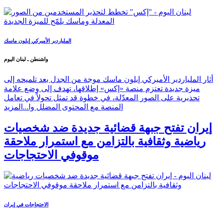
الملياردير الأميركي إيلون ماسك
واشنطن ـ لبنان اليوم
أثار الملياردير الأميركي إيلون ماسك موجة من الجدل بعد تلميحه إلى
ميزة جديدة تعتزم منصة «إكس» إطلاقها، تهدف إلى وضع علامة
تحذيرية على الصور المعدّلة، في خطوة قد تمثل تحولاً في تعامل
المنصة مع المحتوى المضلل وا...
المزيد
إيران تفتح جبهة قضائية جديدة ضد شخصيات
رياضية وثقافية بالتزامن مع استمرار ملاحقة
موقوفي الاحتجاجات
الاحتجاجات في إيران