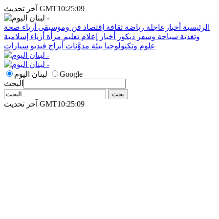
آخر تحديث GMT10:25:09
الرئيسية
أخبارعاجلة
رياضة
ثقافة
إقتصاد
فن وموسيقى
أزياء
صحة
وتغذية
سياحة وسفر
ديكور
أخبار
إعلام
تعليم
مرأة
أزياء إسلامية
علوم وتكنولوجيا
بيئة
مدوَّنات
أبراج
فيديو
سيارات
Google
لبنان اليوم
البحث
آخر تحديث GMT10:25:09