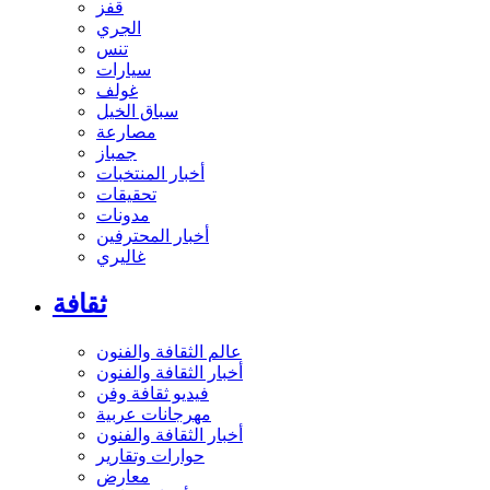
قفز
الجري
تنس
سيارات
غولف
سباق الخيل
مصارعة
جمباز
أخبار المنتخبات
تحقيقات
مدونات
أخبار المحترفين
غاليري
ثقافة
عالم الثقافة والفنون
أخبار الثقافة والفنون
فيديو ثقافة وفن
مهرجانات عربية
أخبار الثقافة والفنون
حوارات وتقارير
معارض