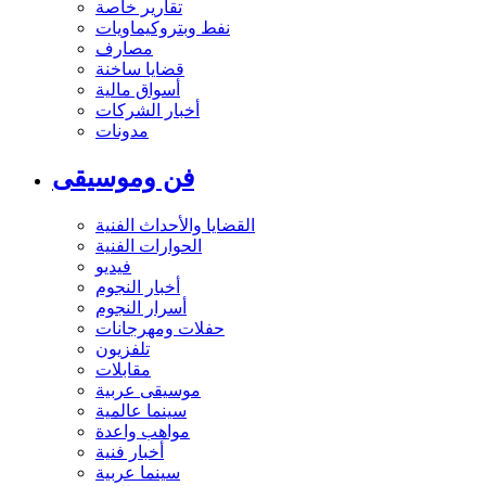
تقارير خاصة
نفط وبتروكيماويات
مصارف
قضايا ساخنة
أسواق مالية
أخبار الشركات
مدونات
فن وموسيقى
القضايا والأحداث الفنية
الحوارات الفنية
فيديو
أخبار النجوم
أسرار النجوم
حفلات ومهرجانات
تلفزيون
مقابلات
موسيقى عربية
سينما عالمية
مواهب واعدة
أخبار فنية
سينما عربية