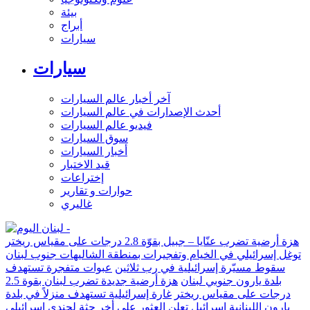
بيئة
أبراج
سيارات
سيارات
آخر أخبار عالم السيارات
أحدث الإصدارات في عالم السيارات
فيديو عالم السيارات
سوق السيارات
أخبار السيارات
قيد الاختبار
إختراعات
حوارات و تقارير
غاليري
هزة أرضية تضرب عنّايا – جبيل بقوّة 2.8 درجات على مقياس ريختر
توغل إسرائيلي في الخيام وتفجيرات بمنطقة الشاليهات جنوب لبنان
سقوط مسيّرة إسرائيلية في رب ثلاثين
عبوات متفجرة تستهدف
بلدة يارون جنوبي لبنان
هزة أرضية جديدة تضرب لبنان بقوة 2.5
درجات على مقياس ريختر
غارة إسرائيلية تستهدف منزلاً في بلدة
يارون اللبنانية
إسرائيل تعلن العثور على أخر جثة لجندي إسرائيلي