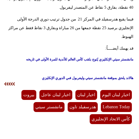
40 نقطة، بفارق 5 نقاط عن المتصدر ليفربول.
فيما يقبع هدرسفيلد في المركز 21 من جدول ترتيب دوري الدرجة الأولى
الإنجليزي برصيد 25 نقطة جمعها من 26 مباراة وبفارق 3 نقاط فقط عن مراكز
الهبوط.
قد يهمك أيضــــاً:
مانشستر سيتي الإنكليزي يُتوج بلقب كأس العالم للأندية للمرة الأولى في تاريخه
هالاند يلحق بموقعة مانشستر سيتي وليفربول فىي الدوري الإنكليزي
اخبار لبنان اليوم
اخبار لبنان
اخبار لبنان عاجل
بيروت
Lebanon Today
هدرسفيلد تاون
مانشستر سيتي
كأس الاتحاد الإنجليزي