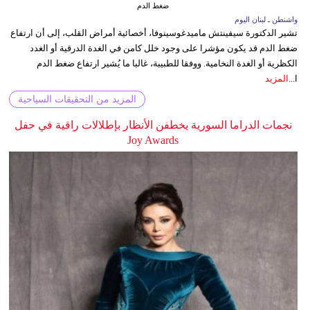
ضغط الدم
واشنطن ـ لبنان اليوم
تشير الدكتورة سيفينتش ماميدغوسينوفا، أخصائية أمراض القلب، إلى أن ارتفاع
ضغط الدم قد يكون مؤشرا على وجود خلل كامن في الغدة الدرقية أو الغدد
الكظرية أو الغدة النخامية. ووفقا للطبيبة، غالبا ما يُشير ارتفاع ضغط الدم
ا...
المزيد
المزيد من التحقيقات السياحية
نجمات الدراما السورية يخطفن الأنظار بإطلالات راقية في حفل
Joy Awards