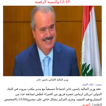
LEAP والتنمية الرقمية
وزير المالية اللبناني ياسين جابر
بيروت ـ لبنان اليوم
عقد وزير المالية ياسين جابر اجتماعاً تنسيقياً مع مدير مكتب بيروت في البنك
الدولي انريكي ارماس حضره فريق من الخبراء خُصِّص لمتابعة عدد من
المشاريع قيد التنفيذ، وجرى التركيز بشكل خاص على مشروعLEAP ،(المخصص
لإعادة ا...
المزيد