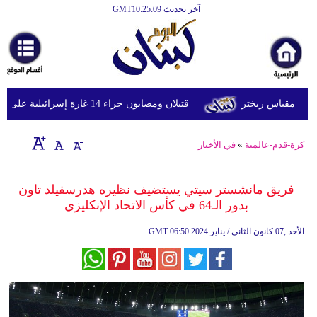
آخر تحديث GMT10:25:09
الرئيسية
أخبارعاجلة
رياضة
قتيلان ومصابون جراء 14 غارة إسرائيلية على شرق وجنوب لبنان
ثقافة
إقتصاد
كرة-قدم-عالمية
»
في الأخبار
فن
فريق مانشستر سيتي يستضيف نظيره هدرسفيلد تاون
وموسيقى
بدور الـ64 في كأس الاتحاد الإنكليزي
أزياء
06:50 2024 الأحد ,07 كانون الثاني / يناير
GMT
صحة
وتغذية
سياحة