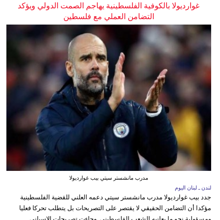
غوارديولا بالكوفية الفلسطينية يهاجم الصمت الدولي ويؤكد
التضامن العملي مع فلسطين
مدرب مانشستر سيتي بيب غوارديولا
لندن ـ لبنان اليوم
جدد بيب غوارديولا مدرب مانشستر سيتي دعمه العلني للقضية الفلسطينية
مؤكدا أن التضامن الحقيقي لا يقتصر على التصريحات بل يتطلب تحركا فعليا
ومسؤولية نحو ما يعانيه الشعب الفلسطيني. وجاءت تصريحات الإسباني