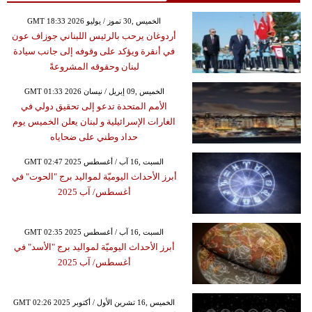
GMT 18:33 2026 الخميس ,30 تموز / يوليو
أردوغان يرحب بالرئيس اللبناني جوزاف عون
في أنقرة ويؤكد على وقوفه إلى جانب سيادة
لبنان وحقوقه المشروعةً
GMT 01:33 2026 الخميس ,09 إبريل / نيسان
الأمم المتحدة تدعو إلى تحقيق دولي في
الغارات الإسرائيلية و لبنان يعلن الخميس يوم
حداد وطني على ضحاياه
GMT 02:47 2025 السبت ,16 آب / أغسطس
أبرز الأحداث اليوميّة لمواليد برج "الحوت" في
أغسطس/ آب 2025
GMT 02:35 2025 السبت ,16 آب / أغسطس
أبرز الأحداث اليوميّة لمواليد برج "الأسد" في
أغسطس/ آب 2025
GMT 02:26 2025 الخميس ,16 تشرين الأول / أكتوبر