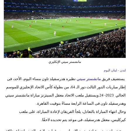
وسفر
ديكور
أخبار
إعلام
تعليم
مانشستر سيتي الإنكليزي
مرأة
لندن - لبنان اليوم
يستضيف فريق
مانشستر سيتي
نظيره هدرسفيلد تاون مساء اليوم، الأحد، فى
أزياء
إطار مباريات الدور الثالث دور الـ 64، من بطولة كأس الاتحاد الإنجليزي للموسم
إسلامية
الحالي 2023- 24.ويستقبل ملعب الاتحاد معقل السيتزنز مباراة مانشستر سيتي
علوم
وهدرسفيلد تاون فى الساعة الرابعة مساءً بتوقيت القاهرة.
وتكنولوجيا
وحال انتهاء المباراة بالتعادل، يلجأ الفريقان لإعادة المباراة، على ملعب
كيركليس، معقل هدرسفيلد، فى موعد يتم تحديده لاحقًا.
بيئة
ويبحث مان سيتي بقيادة مدربه الإسباني بيب غوارديولا عن الفوز وانتزاع بطاقة