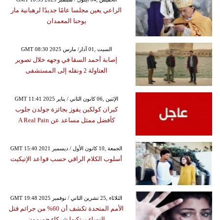
الراعي يعين مجلسا عامًا جديدًا لرهبانية مار
يوحنا المعمدان
GMT 08:30 2025 السبت ,01 آذار/ مارس
إصابة أحمد السقا في وجهه خلال تصوير
العتاولة 2 ونقله إلى المستشفى
GMT 11:41 2025 الإثنين ,06 كانون الثاني / يناير
كيران كولكين يفوز بجائزة جولدن جلوب
كأفضل ممثل مساعد عن A Real Pain
GMT 15:40 2021 الجمعة ,10 كانون الأول / ديسمبر
أسلوب الكلام الراقي حسب قواعد الإتيكيت
GMT 19:48 2025 الثلاثاء ,25 تشرين الثاني / نوفمبر
الأمم المتحدة تكشف أن 60% من جرائم قتل
النساء يرتكبها شركاء حميمون