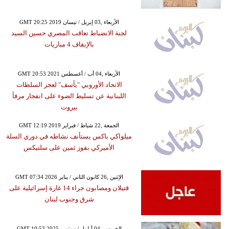
GMT 20:25 2019 الأربعاء ,03 إبريل / نيسان
لجنة الانضباط تعاقب المصري حسين السيد
بالإيقاف 4 مباريات
GMT 20:53 2021 الأربعاء ,04 آب / أغسطس
الاتحاد الأوروبي "يأسف" لعجز السلطات
اللبنانية عن تسليط الضوء على انفجار مرفأ
بيروت
GMT 12:19 2019 الجمعة ,22 شباط / فبراير
ميلواكي باكس يستأنف نشاطه في دوري السلة
الأميركي بفوز ثمين على سلتيكس
GMT 07:34 2026 الإثنين ,26 كانون الثاني / يناير
قتيلان ومصابون جراء 14 غارة إسرائيلية على
شرق وجنوب لبنان
GMT 10:53 2025 الخميس ,04 أيلول / سبتمبر