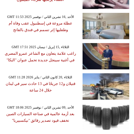
GMT 11:53 2025 الأحد ,16 تشرين الثاني / نوفمبر
عطلة مروعة في إسطنبول عقب وفاة أم
وطفليها إثر تسمم في فندق بالفاتح
GMT 17:51 2025 الثلاثاء ,15 إبريل / نيسان
راغب علامة يتعاون مع الشاعر عمرو المصري
في أغنية سينجل جديدة تحمل عنوان "البكا"
GMT 11:28 2026 الثلاثاء ,20 كانون الثاني / يناير
قتيلان و12 جريحًا في 13 حادث سير في لبنان
خلال 24 ساعة
GMT 18:06 2025 الأحد ,09 تشرين الثاني / نوفمبر
بعد أزمة عالمية في صناعة السيارات الصين
تخفف قيود تصدير رقائق "نيكسبيريا"