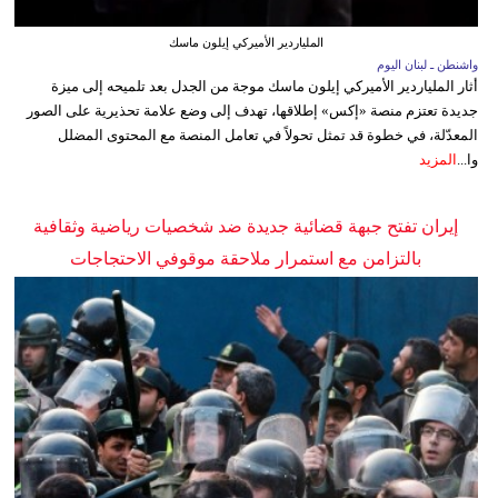
الملياردير الأميركي إيلون ماسك
واشنطن ـ لبنان اليوم
أثار الملياردير الأميركي إيلون ماسك موجة من الجدل بعد تلميحه إلى ميزة
جديدة تعتزم منصة «إكس» إطلاقها، تهدف إلى وضع علامة تحذيرية على الصور
المعدّلة، في خطوة قد تمثل تحولاً في تعامل المنصة مع المحتوى المضلل
وا...
المزيد
إيران تفتح جبهة قضائية جديدة ضد شخصيات رياضية وثقافية
بالتزامن مع استمرار ملاحقة موقوفي الاحتجاجات