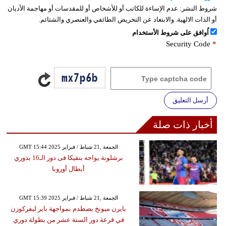
شروط النشر:
عدم الإساءة للكاتب أو للأشخاص أو للمقدسات أو مهاجمة الأديان
أو الذات الالهية. والابتعاد عن التحريض الطائفي والعنصري والشتائم.
اُوافق على شروط الأستخدام
Security Code
*
أرسل التعليق
أخبار ذات صلة
GMT 15:44 2025 الجمعة ,21 شباط / فبراير
برشلونة يواجه بنفيكا فى دور الـ16 بدوري
أبطال أوروبا
GMT 15:39 2025 الجمعة ,21 شباط / فبراير
بايرن ميونخ يصطدم بمواجهة باير ليفركوزن
في قرعة دور الستة عشر من بطولة دوري