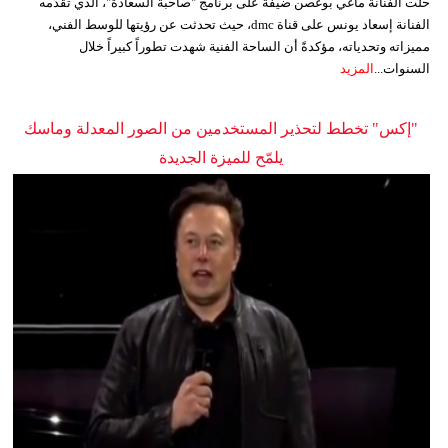
حلّت الفنانة ماغي بوغصن ضيفةً على برنامج "صاحبة السعادة"، الذي تقدّمه
الفنانة إسعاد يونس على قناة dmc، حيث تحدثت عن رؤيتها للوسط الفني،
مميزاته وتحدياته، مؤكدةً أن الساحة الفنية شهدت تطوراً كبيراً خلال
السنوات...
المزيد
"إكس" تخطط لتحذير المستخدمين من الصور المعدلة وماسك
يلمّح للميزة الجديدة