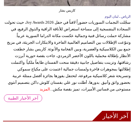
كاريس بشار
الرياض ـ لبنان اليوم
سجّلت النجمات السوريات حضوراً لافتاً في حفل Joy Awards 2026، حيث تحولت
السجادة البنفسجية إلى مساحة استعراض للأناقة الراقية والذوق الرفيع، في
مشاركة حملت رسائل فنية وجمالية عكست مكانة الدراما السورية عربياً.
وتنوّعت الإطلالات بين التصاميم العالمية الفاخرة والابتكارات الجريئة، في مزيج
جمع بين الكلاسيكية والعصرية، وبين الفخامة والأنوثة. كاريس بشار خطفت
الأنظار بإطلالة مخملية باللون الأخضر الزمردي، جاءت بقصة حورية أبرزت
رشاقتها، وتزينت بتفاصيل جانبية دقيقة منحت الفستان طابعاً ملكياً. واكتملت
إطلالتها بمجوهرات فاخرة ولمسات جمالية اعتمدت على مكياج سموكي
وتسريحة شعر كلاسيكية مرفوعة، لتحتفل بفوزها بجائزة أفضل ممثلة عربية
بحضور واثق وأنيق. بدورها، أطلت نور علي بفستان كلوش داكن بتصميم أنثوي
مستوحى من فساتين الأميرات، تميز بقصة مكش...
المزيد
آخر الأخبار الطبية
آخر الأخبار