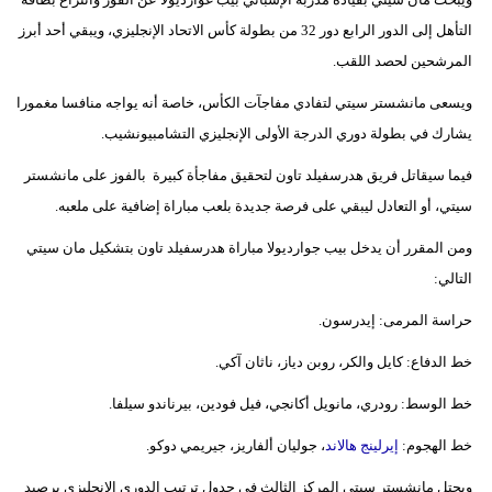
مدوَّنات
التأهل إلى الدور الرابع دور 32 من بطولة كأس الاتحاد الإنجليزي، ويبقي أحد أبرز
أبراج
المرشحين لحصد اللقب.
ويسعى مانشستر سيتي لتفادي مفاجآت الكأس، خاصة أنه يواجه منافسا مغمورا
فيديو
يشارك في بطولة دوري الدرجة الأولى الإنجليزي التشامبيونشيب.
سيارات
فيما سيقاتل فريق هدرسفيلد تاون لتحقيق مفاجأة كبيرة بالفوز على مانشستر
سيتي، أو التعادل ليبقي على فرصة جديدة بلعب مباراة إضافية على ملعبه.
ومن المقرر أن يدخل بيب جوارديولا مباراة هدرسفيلد تاون بتشكيل مان سيتي
التالي:
حراسة المرمى: إيدرسون.
خط الدفاع: كايل والكر، روبن دياز، ناثان آكي.
خط الوسط: رودري، مانويل أكانجي، فيل فودين، بيرناندو سيلفا.
خط الهجوم:
إيرلينج هالاند
، جوليان ألفاريز، جيريمي دوكو.
ويحتل مانشستر سيتي المركز الثالث في جدول ترتيب الدوري الإنجليزي برصيد