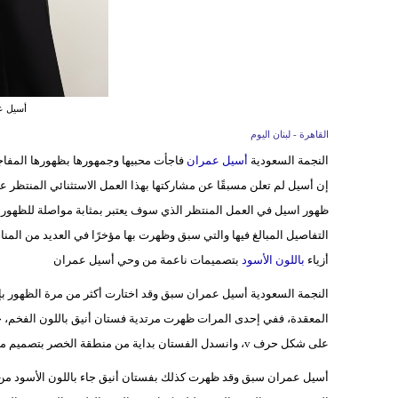
أسيل ع
القاهرة - لبنان اليوم
النجمة السعودية
أسيل عمران
إن أسيل لم تعلن مسبقًا عن مشاركتها بهذا العمل الاستثنائي المنتظر عرضه
ظهور اسيل في العمل المنتظر الذي سوف يعتبر بمثابة مواصلة للظهور ا
التفاصيل المبالغ فيها والتي سبق وظهرت بها مؤخرًا في العديد من المن
أزياء
باللون الأسود
بتصميمات ناعمة من وحي أسيل عمران
النجمة السعودية أسيل عمران سبق وقد اختارت أكثر من مرة الظهور بإطل
المعقدة، ففي إحدى المرات ظهرت مرتدية فستان أنيق باللون الفخم، ج
على شكل حرف v، وانسدل الفستان بداية من منطقة الخصر بتصميم ميدي ومزين بالكسرات الفخمة التي أضفت له لمسة من التميز.
أسيل عمران سبق وقد ظهرت كذلك بفستان أنيق جاء باللون الأسود من 