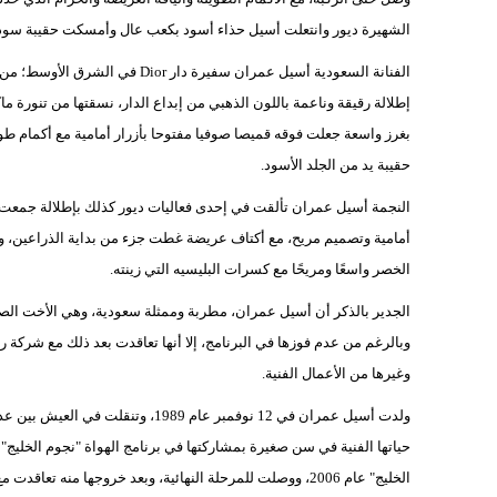
الشهيرة ديور وانتعلت أسيل حذاء أسود بكعب عال وأمسكت حقيبة سودا
الفنانة السعودية أسيل عمران سفير
إطلالة رقيقة وناعمة باللون الذهبي من إبداع الدار، نسقتها من تنور
بغرز واسعة جعلت فوقه قميصا صوفيا مفتوحا بأزرار أمامية مع أكمام ط
حقيبة يد من الجلد الأسود.
النجمة أسيل عمران تألقت في إحدى فعاليات ديور كذلك بإطلالة جمعت بي
أمامية وتصميم مريح، مع أكتاف عريضة غطت جزء من بداية الذراعين، و
الخصر واسعًا ومريحًا مع كسرات البليسيه التي زينته.
وبالرغم من عدم فوزها في البرنامج، إلا أنها تعاقدت بعد ذلك مع شركة رو
وغيرها من الأعمال الفنية.
ولدت أسيل عمران في 12 نوفمبر عام 89
الخليج" عام 2006، ووصلت للمرحلة النهائية، وبعد خروجها منه 