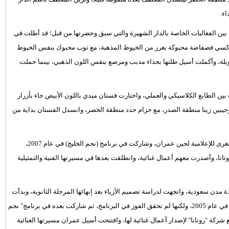
ء.
ة دار Dior في الشرق الأوسط؛ من بين الفعاليات الخاصة بالدار الشهيرة والتي سبق وحضرتها من قبل؛ قد أطلت في
ة ماكسي فضفاضة محبوكة بغرز من الخيوط المذهبة، مع توب محبوك بنفس الخيوط
ويلة، وأكملت أسيل طلتها بحذاء مدبب ومرصع بنفس اللون الذهبي، بينما حملت
ن الطابع الكلاسيكي والعملي، واختارت فستان ميدي باللون الأبيض جاء بأزرار
جيبين زينا منطقة الصدر، مع حزام حدد منطقة الخصر، وانسدل الفستان بداية من
الجدير بالذكر أن أسيل عمران، مطربة وممثلة سعودية، وهي الأخت الصغرى للإعلامية لجين عمران، وشاركت في برنامج (نجم الخليج) في عام 2007،
تانا، وأصدرت معهم أعمال غنائية، وانطلقت بعدها في مسيرتها الفنية والتمثيلية
19، وتنقلت في العيش بين عدة مدن سعودية، واتجهت لدراسة تصميم الأزياء بعد إنهائها المرحلة الثانوية، وبدأت
حياتها الفنية في سن صغيرة بمشاركتها في برنامج الهواة "نجوم الخليج" في عام 2005، ولكنها لم تحقق الفوز في البرنامج، ثم شاركت بعده في برنامج" نجم
تعاقدت مع شركة "روتانا" لإصدار أعمال غنائية لها، وافتتحت أسيل عمران مسيرتها الغنائية