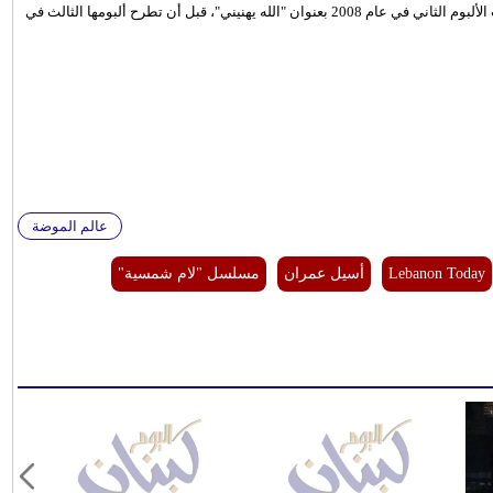
في أول ألبوم عام 2007، بعنوان "خجلانة"، ولاقى نجاحاً كبيراً، ثم أصدرت الألبوم الثاني في عام 2008 بعنوان "الله يهنيني"، قبل أن تطرح ألبومها الثالث في
عالم الموضة
Lebanon Today
أسيل عمران
مسلسل "لام شمسية"