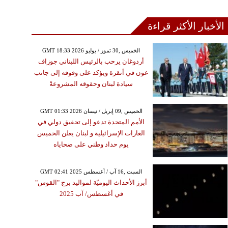
الأخبار الأكثر قراءة
GMT 18:33 2026 الخميس ,30 تموز / يوليو
أردوغان يرحب بالرئيس اللبناني جوزاف
عون في أنقرة ويؤكد على وقوفه إلى جانب
سيادة لبنان وحقوقه المشروعةً
GMT 01:33 2026 الخميس ,09 إبريل / نيسان
الأمم المتحدة تدعو إلى تحقيق دولي في
الغارات الإسرائيلية و لبنان يعلن الخميس
يوم حداد وطني على ضحاياه
GMT 02:41 2025 السبت ,16 آب / أغسطس
أبرز الأحداث اليوميّة لمواليد برج "القوس"
في أغسطس/ آب 2025