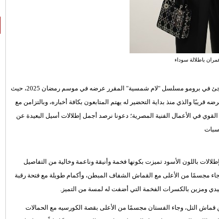
مران باطلالة سوداء
فاجأت محبيها وجمهورها بظهورها المفاجئ في برومو مسلسل "لام شمسية" المقرر عرضه في موسم رمضان 2025، حيث
 قريبًا والذي منذ بداية التحضير له يهتم المتابعون بكافة أخباره، وبالتزامن مع
لقوي في الأعمال الفنية المصرية؛ دعونا نرصد أجمل إطلالات أسيل البعيدة عن
اسبات
الات باللون الأسود تميزت بكونها فخمة وأنيقة وناعمة وخالية من التفاصيل
اء مجسمًا من الأعلى مع القماش الشفاف المبطن، وأكمام طويلة مع فتحة رقبة
قماش التل، وجاء الفستان مجسمًا من الأعلى بقصة الكورسيه مع الحمالات