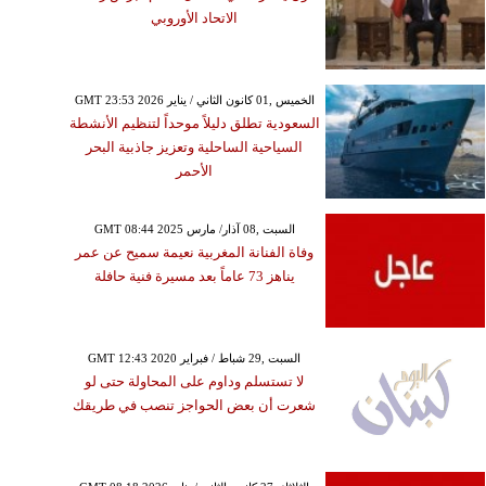
الاتحاد الأوروبي
GMT 23:53 2026 الخميس ,01 كانون الثاني / يناير
السعودية تطلق دليلاً موحداً لتنظيم الأنشطة
السياحية الساحلية وتعزيز جاذبية البحر
الأحمر
GMT 08:44 2025 السبت ,08 آذار/ مارس
وفاة الفنانة المغربية نعيمة سميح عن عمر
يناهز 73 عاماً بعد مسيرة فنية حافلة
GMT 12:43 2020 السبت ,29 شباط / فبراير
لا تستسلم وداوم على المحاولة حتى لو
شعرت أن بعض الحواجز تنصب في طريقك