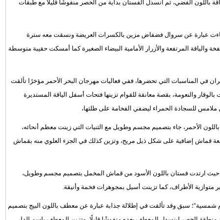
قة باللون الفضي، ثم انسدل الفستان بداية من الخصر منفوشًا قليلًا مع طبقات
ك، جاءت عبارة عن سروال فضفاض مزين بالكسرات العريضة ونسقت معه سترة
خة والياقة المرتفعة والأزرار الأمامية البيضاء الصغيرة كما أمسكت حقيبة متوسطة
مران في المناسبات التي تحضرها، ففي فعاليات مهرجان البحر الأحمر مؤخرًا تألقت
بالوقار والنعومة، بقصة معانقة للقوام تزينها فتحات أسفل الياقة المستديرة
 ملامس للسجادة الحمراء ليضفي الفخامة على طلتها،
لون الأحمر، جاء بتصميم مجسم وطويل مع الثنيات التي زينت معظم أنحائه،
قطعة قماش إضافية على شكل ذيل مريح، وتزين كذلك في الجزء العلوي منه بقماش
مة حيث ارتدت فستان باللون الأسود من قماش المخمل بتصميم مجسم وطويل،
ر متوازية الأطراف، كما تزينت أسيل بمجوهرات فخمة وأنيقة.
 شمسية"؛ سبق وقد تألقت في إطلالة جذابة عبارة عن معطف باللون البيج بتصميم
د منطقة الخصر لينسدل المعطف بعده منفوشًا قليلًا، وتزين المعطف باسم الدار