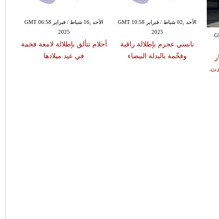
الأحد ,02 شباط / فبراير GMT 10:58
الأحد ,16 شباط / فبراير GMT 06:58
2025
2025
ي / يناير GMT
نانسي عجرم بإطلالة راقية
أحلام تتألق بإطلالة لامعة فخمة
وفخّمة بالبدلة البيضاء
في عيد ميلادها
ر
دث