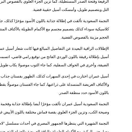
الرفيعة وفتحة الصدر المستطيلة، كما تزين الجزء العلوي بالفصوص البرا
التل وبتصميم طويل، وأمسكت أسيل حقيبة فضية.
النجمة السعودية تألقت في إطلالة جذابة باللون الأسود مؤخرًا كذل
كلاسيكية سوداء كذلك بتصميم مجسم مع الأكمام الطويلة بالأكتاف المنتف
الحجم مزينة بالفصوص الفضية.
الإطلالات الراقية البعيدة عن التفاصيل المبالغ فيها كانت شعار أسيل ع
أسيل بإطلالة رقيقة باللون الوردي الفاتح من توقيع رامي قاضي، اتسمت 
الضيقة، وأخرى في الحواف السفلية، كما جاء الثوب موصولا بكاب طويل
أسيل عمران اختارت في إحدى السهرات كذلك، الظهور بفستان جذاب بال
والأكتاف العريضة المنسدلة على ذراعيها، كما جاء الفستان موصولًا ب
باللون الأسود.حدد منطقة الصدر.
النجمة السعودية أسيل عمران تألقت مؤخرُا أيضا بإطلالة جذابة وفخ
وصيحة الكب، وتزين الجزء العلوي بقصة قماش مختلفة باللون الأبيض غي
النجمة الشهيرة التي ينتظرها الجمهور المصري في أحداث مسلسل "لام
وصل حتى الركبة، مع الأكمام الطويلة والياقة العريضة والحزام الذي حد