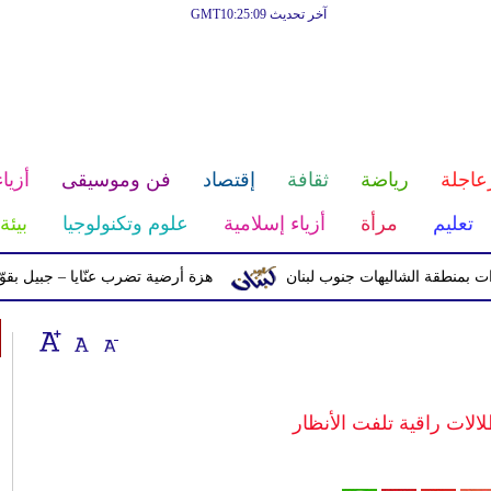
آخر تحديث GMT10:25:09
عاجلة
رياضة
ثقافة
إقتصاد
فن وموسيقى
أزياء
تعليم
مرأة
أزياء إسلامية
علوم وتكنولوجيا
بيئة
طقة الشاليهات جنوب لبنان
هزة أرضية تضرب عنّايا – جبيل بقوّة 2.8 درجات على مقياس ريختر
لات راقية تلفت الأنظار