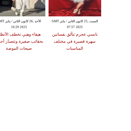
الخميس ,23 كانون الثاني / يناير GMT
17:10
السبت ,25 كانون الثاني / يناير GMT
الأحد ,26 كانون الثان
 ياسمين صبري
10:29 2025
07:57 2025
لتي تُلهم النساء
نانسي عجرم تتألق بفساتين
هيفاء وهبي تخطف الأنظا
 العربي
سهرة قصيرة في مختلف
بحقائب صغيرة وتتصدّر أح
المناسبات
صيحات الموضة