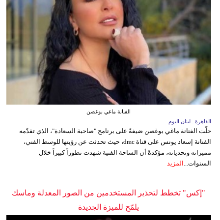
الفنانة ماغي بوغصن
القاهرة ـ لبنان اليوم
حلّت الفنانة ماغي بوغصن ضيفةً على برنامج "صاحبة السعادة"، الذي تقدّمه
الفنانة إسعاد يونس على قناة dmc، حيث تحدثت عن رؤيتها للوسط الفني،
مميزاته وتحدياته، مؤكدةً أن الساحة الفنية شهدت تطوراً كبيراً خلال
السنوات...
المزيد
"إكس" تخطط لتحذير المستخدمين من الصور المعدلة وماسك
يلمّح للميزة الجديدة