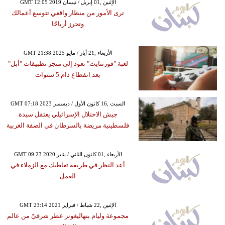
GMT 12:05 2019 الإثنين ,01 إبريل / نيسان
ترى الأمور من منظار واقعي تتوسع أعمالك
وتحرز أرباحًا
GMT 21:38 2025 الأربعاء ,21 أيار / مايو
لعبة "فورتنايت" تعود إلى متجر تطبيقات "أبل"
بعد انقطاع دام 5 سنوات
GMT 07:18 2023 السبت ,16 كانون الأول / ديسمبر
جيش الاحتلال الإسرائيلي يعتقل سيدة
فلسطينية مريضة بالسرطان في الضفة الغربية
GMT 09:23 2020 الأربعاء ,01 كانون الثاني / يناير
أعد النظر في طريقة تعاطيك مع الزملاء في
العمل
GMT 23:14 2021 الإثنين ,22 شباط / فبراير
مجموعة وليام بنهاليغونز عطر شرقيّ من عالم