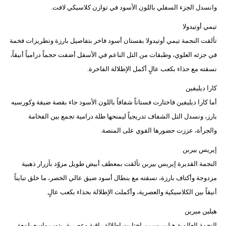
وانسدل الجزء السفلي باللون الأسود في توازن كلاسيكي لافت.
تيمي أوتيدولا
تألقت النجمة تيمي أوتيدولا بفستان أسود فاخر بتفاصيل بارزة وتطريزات فخمة
في جزئه العلوي، وطبقات من التل الناعم في الأسفل أضفت حجماً درامياً أنيقاً،
نسقته مع حذاء بكعب عالٍ أكمل الإطلالة الفاخرة.
كارا ديليفين
أما كارا ديليفين فاختارت فستاناً شفافاً باللون الأسود جاء بقصة ضيقة وكورسيه
بارز، ونسدل التل الشفاف تدريجياً ليمنحها طلة درامية تجمع بين الفخامة
والجرأة، عززت حضورها القوي على المنصة.
إيريس بيربن
النجمة القديرة إيريس بيربن تألقت بمعطف أبيض طويل مزوّد بأزرار ذهبية
مزدوجة وأكتاف بارزة، نسقته مع بنطال أسود ضيق عالي الخصر، ما خلق تبايناً
أنيقاً بين الكلاسيكية والعصرية، وأكملت الإطلالة بحذاء بكعب عالٍ.
هيلين ميرين
النجمة العالمية هيلين ميرين اختارت إطلالة راقية وعصرية، بتوب واسع بلمعة