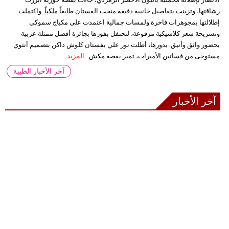
رشاقتها، وتزينت بتفاصيل جانبية دقيقة منحت الفستان طابعاً ملكياً. واكتملت
إطلالتها بمجوهرات فاخرة ولمسات جمالية اعتمدت على مكياج سموكي
وتسريحة شعر كلاسيكية مرفوعة، لتحتفل بفوزها بجائزة أفضل ممثلة عربية
بحضور واثق وأنيق. بدورها، أطلت نور علي بفستان كلوش داكن بتصميم أنثوي
مستوحى من فساتين الأميرات، تميز بقصة مكش...
المزيد
آخر الأخبار الطبية
آخر الأخبار