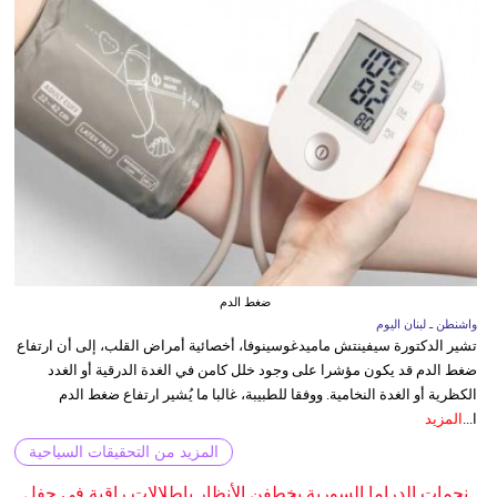
ضغط الدم
واشنطن ـ لبنان اليوم
تشير الدكتورة سيفينتش ماميدغوسينوفا، أخصائية أمراض القلب، إلى أن ارتفاع
ضغط الدم قد يكون مؤشرا على وجود خلل كامن في الغدة الدرقية أو الغدد
الكظرية أو الغدة النخامية. ووفقا للطبيبة، غالبا ما يُشير ارتفاع ضغط الدم
ا...
المزيد
المزيد من التحقيقات السياحية
نجمات الدراما السورية يخطفن الأنظار بإطلالات راقية في حفل