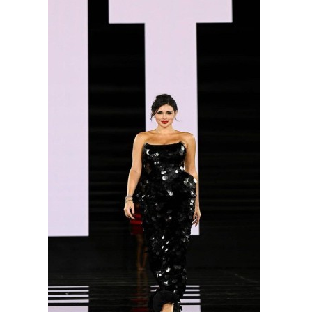
وسفر
ديكور
أخبار
إعلام
تعليم
مرأة
أزياء
إسلامية
علوم
وتكنولوجيا
بيئة