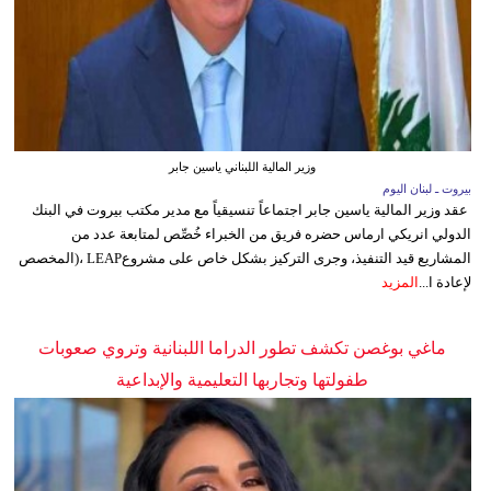
وزير المالية اللبناني ياسين جابر
بيروت ـ لبنان اليوم
عقد وزير المالية ياسين جابر اجتماعاً تنسيقياً مع مدير مكتب بيروت في البنك
الدولي انريكي ارماس حضره فريق من الخبراء خُصِّص لمتابعة عدد من
المشاريع قيد التنفيذ، وجرى التركيز بشكل خاص على مشروعLEAP ،(المخصص
لإعادة ا...
المزيد
ماغي بوغصن تكشف تطور الدراما اللبنانية وتروي صعوبات
طفولتها وتجاربها التعليمية والإبداعية