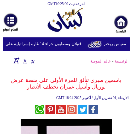
آخر تحديث GMT10:25:09
الرئيسية
أخبارعاجلة
رياضة
قتيلان ومصابون جراء 14 غارة إسرائيلية على شرق وجنوب لبنان
ثقافة
إقتصاد
الرئيسية
»
عالم الموضة
فن
ياسمين صبري تتألق للمرة الأولى على منصة عرض
وموسيقى
لوريال وأسيل عمران تخطف الأنظار
أزياء
18:24 2025 الأربعاء ,01 تشرين الأول / أكتوبر
GMT
صحة
وتغذية
سياحة