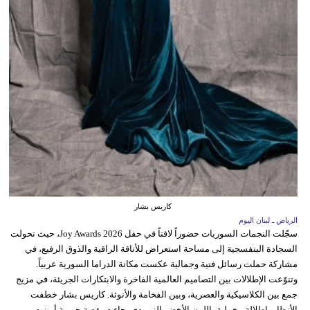
كاريس بشار
الرياض ـ لبنان اليوم
سجّلت النجمات السوريات حضوراً لافتاً في حفل Joy Awards 2026، حيث تحولت
السجادة البنفسجية إلى مساحة استعراض للأناقة الراقية والذوق الرفيع، في
مشاركة حملت رسائل فنية وجمالية عكست مكانة الدراما السورية عربياً.
وتنوّعت الإطلالات بين التصاميم العالمية الفاخرة والابتكارات الجريئة، في مزيج
جمع بين الكلاسيكية والعصرية، وبين الفخامة والأنوثة. كاريس بشار خطفت
الأنظار بإطلالة مخملية باللون الأخضر الزمردي، جاءت بقصة حورية أبرزت