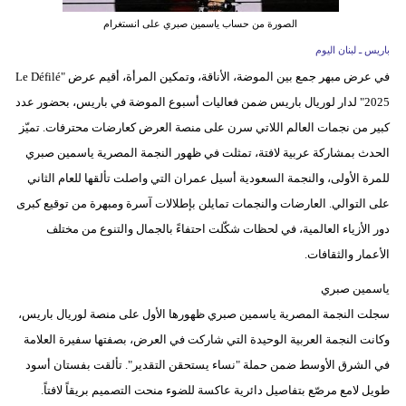
مدوَّنات
الصورة من حساب ياسمين صبري على انستغرام
أبراج
باريس ـ لبنان اليوم
في عرض مبهر جمع بين الموضة، الأناقة، وتمكين المرأة، أقيم عرض "Le Défilé
فيديو
2025" لدار لوريال باريس ضمن فعاليات أسبوع الموضة في باريس، بحضور عدد
كبير من نجمات العالم اللاتي سرن على منصة العرض كعارضات محترفات. تميّز
سيارات
الحدث بمشاركة عربية لافتة، تمثلت في ظهور النجمة المصرية ياسمين صبري
للمرة الأولى، والنجمة السعودية أسيل عمران التي واصلت تألقها للعام الثاني
على التوالي. العارضات والنجمات تمايلن بإطلالات آسرة ومبهرة من توقيع كبرى
دور الأزياء العالمية، في لحظات شكّلت احتفاءً بالجمال والتنوع من مختلف
الأعمار والثقافات.
ياسمين صبري
سجلت النجمة المصرية ياسمين صبري ظهورها الأول على منصة لوريال باريس،
وكانت النجمة العربية الوحيدة التي شاركت في العرض، بصفتها سفيرة العلامة
في الشرق الأوسط ضمن حملة "نساء يستحقن التقدير". تألقت بفستان أسود
طويل لامع مرصّع بتفاصيل دائرية عاكسة للضوء منحت التصميم بريقاً لافتاً.