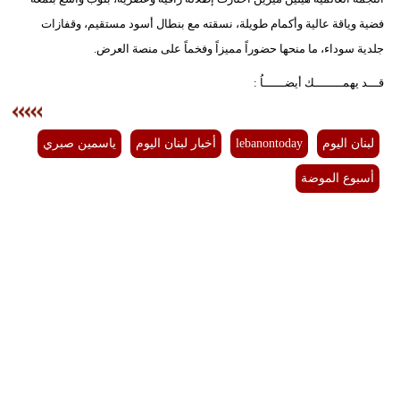
فضية وياقة عالية وأكمام طويلة، نسقته مع بنطال أسود مستقيم، وقفازات
جلدية سوداء، ما منحها حضوراً مميزاً وفخماً على منصة العرض.
قـــد يهمــــــــك أيضــــــاُ :
لبنان اليوم
lebanontoday
أخبار لبنان اليوم
ياسمين صبري
أسبوع الموضة