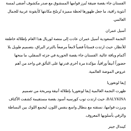
الفستان جاء بقصة ضيقة تُبرز قوامها الممشوق مع صدر مكشوف أضفى لمسة
أنثوية راقية، ما جعل ظهورها لحظة مميزة تُرسّخ مكانتها كأيقونة عربية للجمال
العالمي.
أسيل عمران
النجمة السعودية أسيل عمران عادت إلى منصة لوريال هذا العام بإطلالة خاطفة
للأنظار، حيث ارتدت فستاناً فضياً لامعاً مرصعاً بالترتر البراق، بتصميم طويل بلا
أكمام وياقة عالية. الفستان جاء بقصة الحورية في جزئه السفلي، ما منحها
حضوراً أنيقاً وراقياً، مؤكدة مرة أخرى قدرتها على التألق في واحد من أهم
عروض الموضة العالمية.
إيفا لونغوريا
ظهرت النجمة العالمية إيفا لونغوريا بإطلالة أنيقة ومريحة من تصميم
BALYKINA، حيث ارتدت توب كورسيه أسود بقصة مستقيمة كشفت الأكتاف
وبرزت قوامها، نسقته مع بنطال واسع بنفس اللون، ليجمع اللوك بين البساطة
والرقي بأسلوبها المعروف.
كيندال جينر