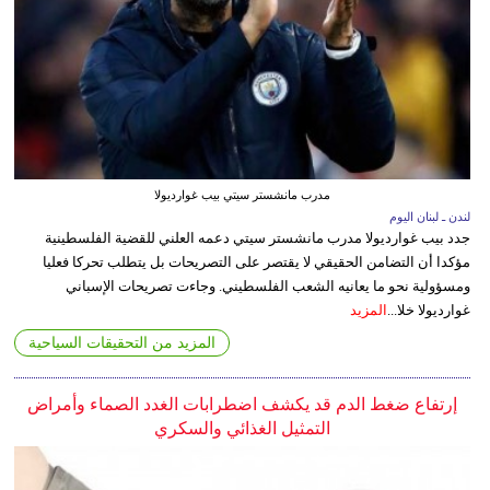
مدرب مانشستر سيتي بيب غوارديولا
لندن ـ لبنان اليوم
جدد بيب غوارديولا مدرب مانشستر سيتي دعمه العلني للقضية الفلسطينية
مؤكدا أن التضامن الحقيقي لا يقتصر على التصريحات بل يتطلب تحركا فعليا
ومسؤولية نحو ما يعانيه الشعب الفلسطيني. وجاءت تصريحات الإسباني
غوارديولا خلا...
المزيد
المزيد من التحقيقات السياحية
إرتفاع ضغط الدم قد يكشف اضطرابات الغدد الصماء وأمراض
التمثيل الغذائي والسكري