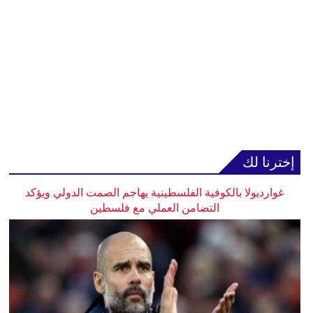
إخترنا لك
غوارديولا بالكوفية الفلسطينية يهاجم الصمت الدولي ويؤكد
التضامن العملي مع فلسطين