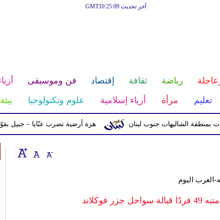
آخر تحديث GMT10:25:09
عاجلة
رياضة
ثقافة
إقتصاد
فن وموسيقى
أزياء
تعليم
مرأة
أزياء إسلامية
علوم وتكنولوجيا
بيئة
ة الشاليهات جنوب لبنان
هزة أرضية تضرب عنّايا – جبيل بقوّة 2.8 درجات على مقياس ريختر
يه-العرب اليوم
 فوكلاند