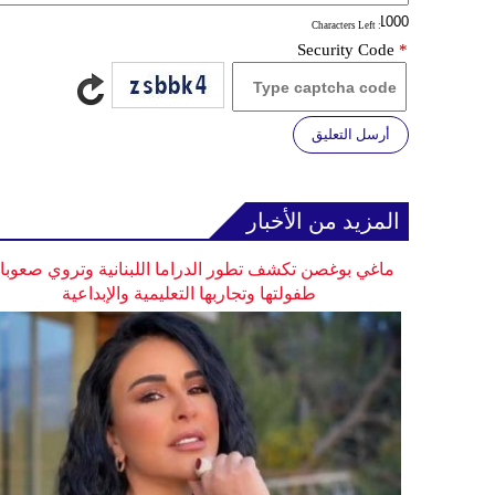
: Characters Left
Security Code
*
أرسل التعليق
المزيد من الأخبار
ماغي بوغصن تكشف تطور الدراما اللبنانية وتروي صعوب
طفولتها وتجاربها التعليمية والإبداعية