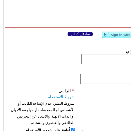
تعليقك كزائر
وني
*
إلزامي
شروط الاستخدام
شروط النشر:
عدم الإساءة للكاتب أو
للأشخاص أو للمقدسات أو مهاجمة الأديان
أو الذات الالهية. والابتعاد عن التحريض
الطائفي والعنصري والشتائم.
اُوافق على شروط الأستخدام