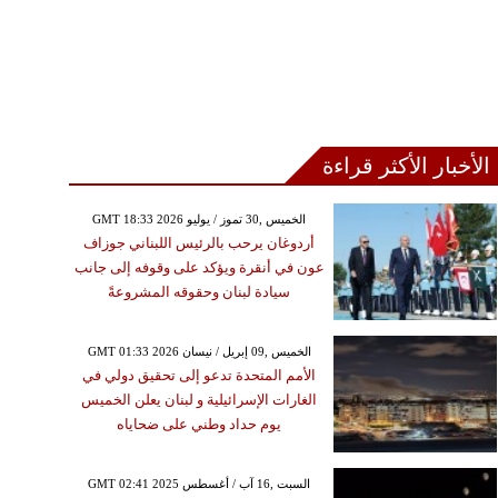
الأخبار الأكثر قراءة
GMT 18:33 2026 الخميس ,30 تموز / يوليو
أردوغان يرحب بالرئيس اللبناني جوزاف
عون في أنقرة ويؤكد على وقوفه إلى جانب
سيادة لبنان وحقوقه المشروعةً
GMT 01:33 2026 الخميس ,09 إبريل / نيسان
الأمم المتحدة تدعو إلى تحقيق دولي في
الغارات الإسرائيلية و لبنان يعلن الخميس
يوم حداد وطني على ضحاياه
GMT 02:41 2025 السبت ,16 آب / أغسطس