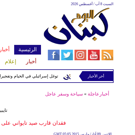
السبت 8 آب / أغسطس 2026
الرئيسية
أخبار
أخبار
إعلام
إسرائيلية في رب ثلاثين
أخر الأخبار
توغل إسرائيلي في الخيام وتفجيرات بمنطق
أخبارعاجلة
»
سياحة وسفر عاجل
تايب
فقدان قارب صيد تايواني على متنه 49 فردًا قبالة سواحل جزر
05:05 2015 الإثنين ,09 آذار/ مارس
GMT