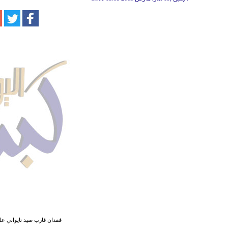
فقدان قارب صيد تايواني على متنه 49 فردًا قبالة سواح