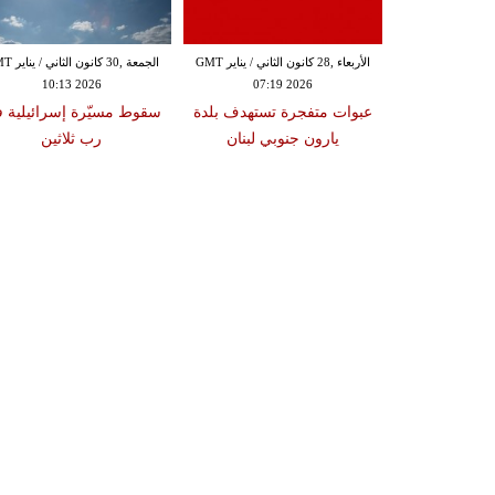
الثلاثاء ,27 كانون الثاني / يناير GMT
الأربعاء ,28 كانون الثاني / يناير GMT
الجمعة ,30 كانون
10:13 2026
07:19 2026
18:47
دة تضرب لبنان
عبوات متفجرة تستهدف بلدة
سقوط مسيّرة إسرائيلية 
2 درجات على مقياس
يارون جنوبي لبنان
رب ثلاثين
تر