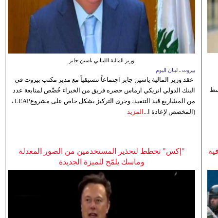
وزير المالية اللبناني ياسين جابر
بيروت ـ لبنان اليوم
عقد وزير المالية ياسين جابر اجتماعاً تنسيقياً مع مدير مكتب بيروت في
 للوسط
البنك الدولي انريكي ارماس حضره فريق من الخبراء خُصِّص لمتابعة عدد
من المشاريع قيد التنفيذ، وجرى التركيز بشكل خاص على مشروعLEAP ،
(المخصص لإعادة ا...
المزيد
ية
"إكس" تخطط لتحذير المستخدمين من الصور المعدلة
وماسك يلمّح للميزة الجديدة