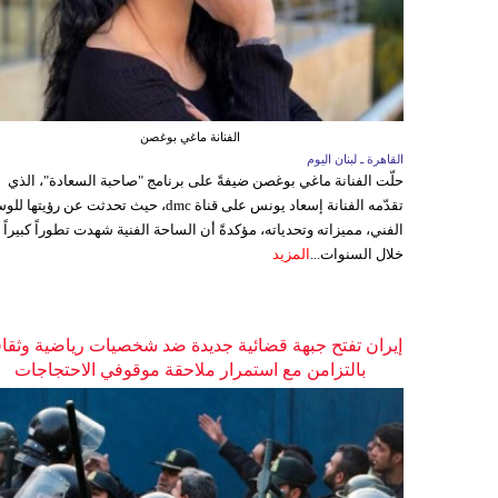
الفنانة ماغي بوغصن
القاهرة ـ لبنان اليوم
حلّت الفنانة ماغي بوغصن ضيفةً على برنامج "صاحبة السعادة"، الذي
تقدّمه الفنانة إسعاد يونس على قناة dmc، حيث تحدثت عن رؤيتها
الفني، مميزاته وتحدياته، مؤكدةً أن الساحة الفنية شهدت تطوراً كبيراً
خلال السنوات...
المزيد
إيران تفتح جبهة قضائية جديدة ضد شخصيات رياضية وثقاف
بالتزامن مع استمرار ملاحقة موقوفي الاحتجاجات