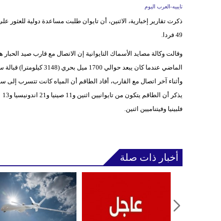
تايبيه-العرب اليوم
ذكرت تقارير إخبارية، الاثنين، أن تايوان طلبت مساعدة دولية للعثور
49 فردا.
الماضي عندما كان يبعد حوالي 1700 ميل بحري (3148 كيلومترا) قبالة سواحل جزر فوكلاند الخاضعة للإدارة البريطانية.
وأثناء آخر اتصال مع القارب، أفاد الطاقم أن المياه كانت تتسرب إلى س
يذكر أن الطاقم يتكون من تايوانيين اثنين و11 صينيا و21 اندونيسيا و13
فلبينيا وفيتناميين اثنين.
أخبار ذات صلة