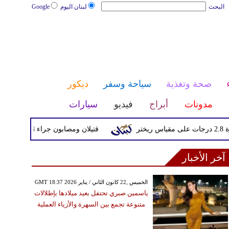
البحث
لبنان اليوم
Google
صحة وتغذية
سياحة وسفر
ديكور
مدونات
أبراج
فيديو
سيارات
قتيلان ومصابون جراء 14 غارة إسرائيلية على شرق وجنوب لبنان
آخر الأخبار
GMT 18:37 2026 الخميس ,22 كانون الثاني / يناير
ياسمين صبري تحتفل بعيد ميلادها بإطلالات
متنوعة تجمع بين السهرة والأزياء العملية