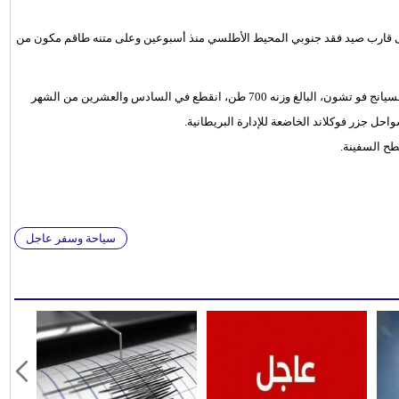
 على قارب صيد فقد جنوبي المحيط الأطلسي منذ أسبوعين وعلى متنه طاقم مكون من
وقالت وكالة مصايد الأسماك التايوانية إن الاتصال مع قارب صيد الحبار هسيانج فو تشون، البالغ وزنه 700 طن، انقطع في السادس والعشرين من الشهر
طح السفينة.
سياحة وسفر عاجل