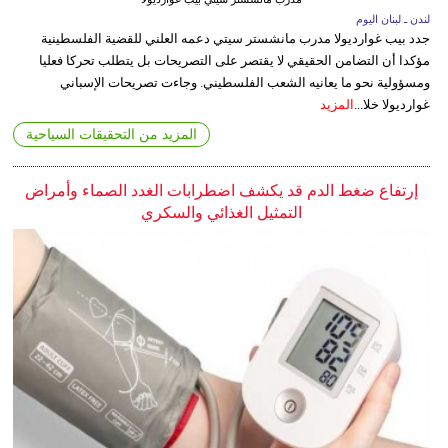
لندن ـ لبنان اليوم
جدد بيب غوارديولا مدرب مانشستر سيتي دعمه العلني للقضية الفلسطينية
مؤكدا أن التضامن الحقيقي لا يقتصر على التصريحات بل يتطلب تحركا فعليا
ومسؤولية نحو ما يعانيه الشعب الفلسطيني. وجاءت تصريحات الإسباني
غوارديولا خلا...
المزيد
المزيد من التحقيقات السياحية
إرتفاع ضغط الدم قد يكشف اضطرابات الغدد الصماء وأمراض
التمثيل الغذائي والسكري