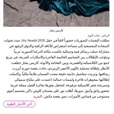
كاريس بشار
الرياض ـ لبنان اليوم
سجّلت النجمات السوريات حضوراً لافتاً في حفل Joy Awards 2026، حيث تحولت
السجادة البنفسجية إلى مساحة استعراض للأناقة الراقية والذوق الرفيع، في
مشاركة حملت رسائل فنية وجمالية عكست مكانة الدراما السورية عربياً.
وتنوّعت الإطلالات بين التصاميم العالمية الفاخرة والابتكارات الجريئة، في مزيج
جمع بين الكلاسيكية والعصرية، وبين الفخامة والأنوثة. كاريس بشار خطفت
الأنظار بإطلالة مخملية باللون الأخضر الزمردي، جاءت بقصة حورية أبرزت
رشاقتها، وتزينت بتفاصيل جانبية دقيقة منحت الفستان طابعاً ملكياً. واكتملت
إطلالتها بمجوهرات فاخرة ولمسات جمالية اعتمدت على مكياج سموكي
وتسريحة شعر كلاسيكية مرفوعة، لتحتفل بفوزها بجائزة أفضل ممثلة عربية
بحضور واثق وأنيق. بدورها، أطلت نور علي بفستان كلوش داكن بتصميم أنثوي
مستوحى من فساتين الأميرات، تميز بقصة مكش...
المزيد
آخر الأخبار الطبية