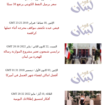
سعر برميل النفط الكويتي يرتفع 38 سنتًا
GMT 23:25 2019 الإثنين ,18 شباط / فبراير
فيفي عبده تكشف مواقف محرجه أثناء عملها
كراقصة
GMT 20:16 2022 السبت ,22 كانون الثاني / يناير
ترايسي شمعون تعتبر مشروع الموازنة رسالة
للهجرة من لبنان
GMT 01:31 2018 الإثنين ,03 كانون الأول / ديسمبر
أفضل اماكن لقضاء شهر العسل في أميركا
GMT 20:32 2022 الثلاثاء ,10 أيار / مايو
أفكار لتنسيق إطلالاتك اليومية