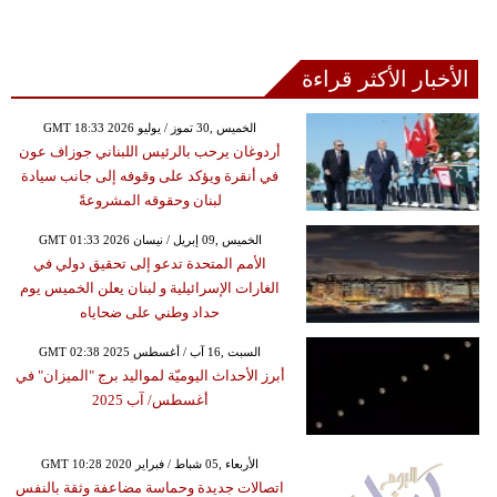
الأخبار الأكثر قراءة
GMT 18:33 2026 الخميس ,30 تموز / يوليو
أردوغان يرحب بالرئيس اللبناني جوزاف عون
في أنقرة ويؤكد على وقوفه إلى جانب سيادة
لبنان وحقوقه المشروعةً
GMT 01:33 2026 الخميس ,09 إبريل / نيسان
الأمم المتحدة تدعو إلى تحقيق دولي في
الغارات الإسرائيلية و لبنان يعلن الخميس يوم
حداد وطني على ضحاياه
GMT 02:38 2025 السبت ,16 آب / أغسطس
أبرز الأحداث اليوميّة لمواليد برج "الميزان" في
أغسطس/ آب 2025
GMT 10:28 2020 الأربعاء ,05 شباط / فبراير
اتصالات جديدة وحماسة مضاعفة وثقة بالنفس