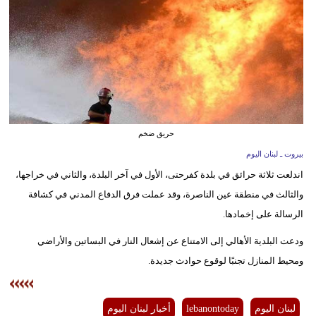
وسفر
ديكور
أخبار
إعلام
تعليم
حريق ضخم
بيروت ـ لبنان اليوم
مرأة
اندلعت ثلاثة حرائق في بلدة كفرحتى، الأول في آخر البلدة، والثاني في خراجها،
أزياء
والثالث في منطقة عين الناصرة، وقد عملت فرق الدفاع المدني في كشافة
إسلامية
الرسالة على إخمادها.
ودعت البلدية الأهالي إلى الامتناع عن إشعال النار في البساتين والأراضي
علوم
ومحيط المنازل تجنبًا لوقوع حوادث جديدة.
وتكنولوجيا
بيئة
لبنان اليوم
lebanontoday
أخبار لبنان اليوم