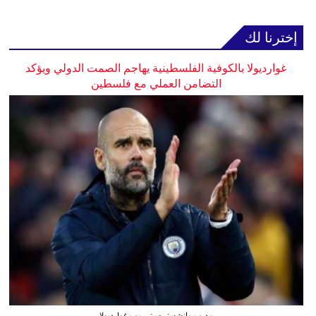
إخترنا لك
غوارديولا بالكوفية الفلسطينية يهاجم الصمت الدولي ويؤكد
التضامن العملي مع فلسطين
مدرب مانشستر سيتي بيب غوارديولا