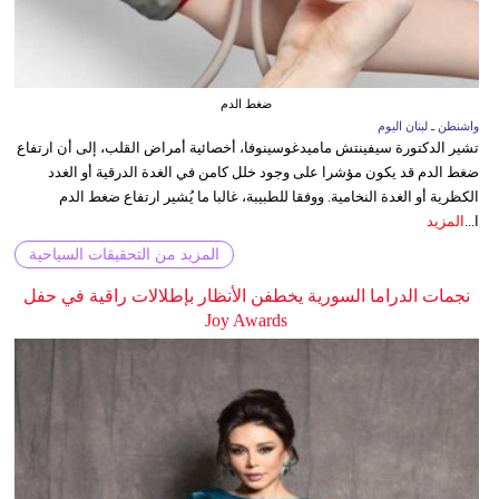
ضغط الدم
واشنطن ـ لبنان اليوم
تشير الدكتورة سيفينتش ماميدغوسينوفا، أخصائية أمراض القلب، إلى أن ارتفاع
ضغط الدم قد يكون مؤشرا على وجود خلل كامن في الغدة الدرقية أو الغدد
الكظرية أو الغدة النخامية. ووفقا للطبيبة، غالبا ما يُشير ارتفاع ضغط الدم
ا...
المزيد
المزيد من التحقيقات السياحية
نجمات الدراما السورية يخطفن الأنظار بإطلالات راقية في حفل
Joy Awards