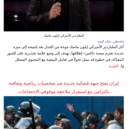
الملياردير الأميركي إيلون ماسك
واشنطن ـ لبنان اليوم
أثار الملياردير الأميركي إيلون ماسك موجة من الجدل بعد تلميحه إلى ميزة
جديدة تعتزم منصة «إكس» إطلاقها، تهدف إلى وضع علامة تحذيرية على الصور
المعدّلة، في خطوة قد تمثل تحولاً في تعامل المنصة مع المحتوى المضلل
وا...
المزيد
إيران تفتح جبهة قضائية جديدة ضد شخصيات رياضية وثقافية
بالتزامن مع استمرار ملاحقة موقوفي الاحتجاجات