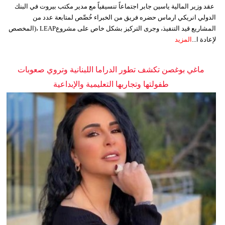
عقد وزير المالية ياسين جابر اجتماعاً تنسيقياً مع مدير مكتب بيروت في البنك
الدولي انريكي ارماس حضره فريق من الخبراء خُصِّص لمتابعة عدد من
المشاريع قيد التنفيذ، وجرى التركيز بشكل خاص على مشروعLEAP ،(المخصص
لإعادة ا...
المزيد
ماغي بوغصن تكشف تطور الدراما اللبنانية وتروي صعوبات
طفولتها وتجاربها التعليمية والإبداعية