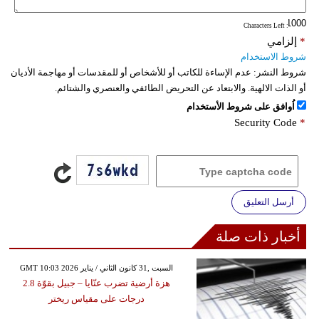
: Characters Left
*
إلزامي
شروط الاستخدام
شروط النشر:
عدم الإساءة للكاتب أو للأشخاص أو للمقدسات أو مهاجمة الأديان
أو الذات الالهية. والابتعاد عن التحريض الطائفي والعنصري والشتائم.
اُوافق على شروط الأستخدام
Security Code
*
أرسل التعليق
أخبار ذات صلة
GMT 10:03 2026 السبت ,31 كانون الثاني / يناير
هزة أرضية تضرب عنّايا – جبيل بقوّة 2.8
درجات على مقياس ريختر