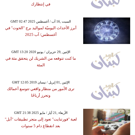
في إنتظارك
GMT 02:47 2025 السبت ,16 آب / أغسطس
أبرز الأحداث اليوميّة لمواليد برج "الحوت" في
أغسطس/ آب 2025
GMT 13:20 2020 الإثنين ,29 حزيران / يونيو
ما كنت تتوقعه من الشريك لن يتحقق مئة في
المئة
GMT 12:05 2019 الإثنين ,01 إبريل / نيسان
ترى الأمور من منظار واقعي تتوسع أعمالك
وتحرز أرباحًا
GMT 21:38 2025 الأربعاء ,21 أيار / مايو
لعبة "فورتنايت" تعود إلى متجر تطبيقات "أبل"
بعد انقطاع دام 5 سنوات