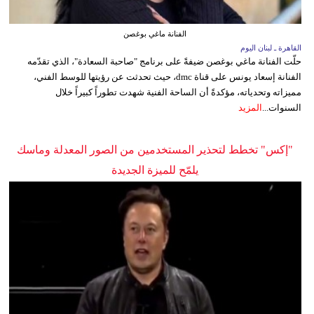
الفنانة ماغي بوغصن
القاهرة ـ لبنان اليوم
حلّت الفنانة ماغي بوغصن ضيفةً على برنامج "صاحبة السعادة"، الذي تقدّمه
الفنانة إسعاد يونس على قناة dmc، حيث تحدثت عن رؤيتها للوسط الفني،
مميزاته وتحدياته، مؤكدةً أن الساحة الفنية شهدت تطوراً كبيراً خلال
السنوات...
المزيد
"إكس" تخطط لتحذير المستخدمين من الصور المعدلة وماسك
يلمّح للميزة الجديدة