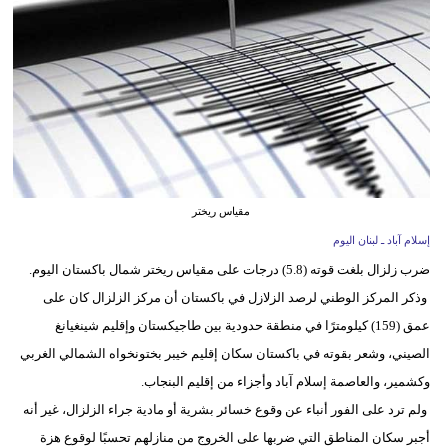
وسفر
ديكور
أخبار
إعلام
تعليم
مقياس ريختر
مرأة
إسلام آباد ـ لبنان اليوم
ضرب زلزال بلغت قوته (5.8) درجات على مقياس ريختر شمال باكستان اليوم.
أزياء
وذكر المركز الوطني لرصد الزلازل في باكستان أن مركز الزلزال كان على
إسلامية
عمق (159) كيلومترًا في منطقة حدودية بين طاجيكستان وإقليم شينغيانغ
علوم
الصيني، وشعر بقوته في باكستان سكان إقليم خيبر بختونخواه الشمالي الغربي
وتكنولوجيا
وكشمير، والعاصمة إسلام آباد وأجزاء من إقليم البنجاب.
ولم ترد على الفور أنباء عن وقوع خسائر بشرية أو مادية جراء الزلزال، غير أنه
بيئة
أجبر سكان المناطق التي ضربها على الخروج من منازلهم تحسبًا لوقوع هزة