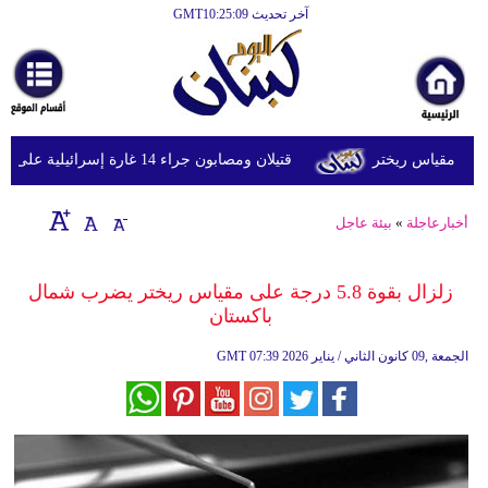
آخر تحديث GMT10:25:09
الرئيسية
أخبارعاجلة
رياضة
قتيلان ومصابون جراء 14 غارة إسرائيلية على شرق وجنوب لبنان
ثقافة
إقتصاد
أخبارعاجلة
»
بيئة عاجل
فن
زلزال بقوة 5.8 درجة على مقياس ريختر يضرب شمال
وموسيقى
باكستان
أزياء
07:39 2026 الجمعة ,09 كانون الثاني / يناير
GMT
صحة
وتغذية
سياحة