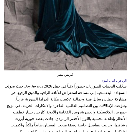
كاريس بشار
الرياض ـ لبنان اليوم
سجّلت النجمات السوريات حضوراً لافتاً في حفل Joy Awards 2026، حيث تحولت
السجادة البنفسجية إلى مساحة استعراض للأناقة الراقية والذوق الرفيع، في
مشاركة حملت رسائل فنية وجمالية عكست مكانة الدراما السورية عربياً.
وتنوّعت الإطلالات بين التصاميم العالمية الفاخرة والابتكارات الجريئة، في مزيج
جمع بين الكلاسيكية والعصرية، وبين الفخامة والأنوثة. كاريس بشار خطفت
الأنظار بإطلالة مخملية باللون الأخضر الزمردي، جاءت بقصة حورية أبرزت
رشاقتها، وتزينت بتفاصيل جانبية دقيقة منحت الفستان طابعاً ملكياً. واكتملت
إطلالتها بمجوهرات فاخرة ولمسات جمالية اعتمدت على مكياج سموكي