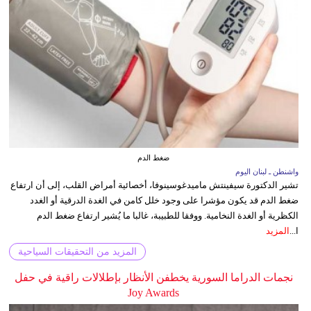
ضغط الدم
واشنطن ـ لبنان اليوم
تشير الدكتورة سيفينتش ماميدغوسينوفا، أخصائية أمراض القلب، إلى أن ارتفاع
ضغط الدم قد يكون مؤشرا على وجود خلل كامن في الغدة الدرقية أو الغدد
الكظرية أو الغدة النخامية. ووفقا للطبيبة، غالبا ما يُشير ارتفاع ضغط الدم
ا...
المزيد
المزيد من التحقيقات السياحية
نجمات الدراما السورية يخطفن الأنظار بإطلالات راقية في حفل
Joy Awards