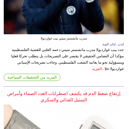
مدرب مانشستر سيتي بيب غوارديولا
لندن ـ لبنان اليوم
جدد بيب غوارديولا مدرب مانشستر سيتي دعمه العلني للقضية الفلسطينية
مؤكدا أن التضامن الحقيقي لا يقتصر على التصريحات بل يتطلب تحركا فعليا
ومسؤولية نحو ما يعانيه الشعب الفلسطيني. وجاءت تصريحات الإسباني
غوارديولا خلا...
المزيد
المزيد من التحقيقات السياحية
إرتفاع ضغط الدم قد يكشف اضطرابات الغدد الصماء وأمراض
التمثيل الغذائي والسكري