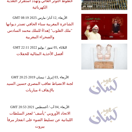
خطوط التوتر العالي وتهدد استقرار التغذية
الكهربائية
GMT 08:19 2025 الأربعاء ,12 آذار/ مارس
الشاعرة المغربية سناء الحافي تصدر ديوانها
"ملك القلوب" إهداءً للملك محمد السادس
والصحراء المغربية
GMT 22:11 2022 الثلاثاء ,05 تموز / يوليو
أفضل الأحذية المثالية للحفلات
GMT 20:25 2019 الأربعاء ,03 إبريل / نيسان
لجنة الانضباط تعاقب المصري حسين السيد
بالإيقاف 4 مباريات
GMT 20:53 2021 الأربعاء ,04 آب / أغسطس
الاتحاد الأوروبي "يأسف" لعجز السلطات
اللبنانية عن تسليط الضوء على انفجار مرفأ
بيروت