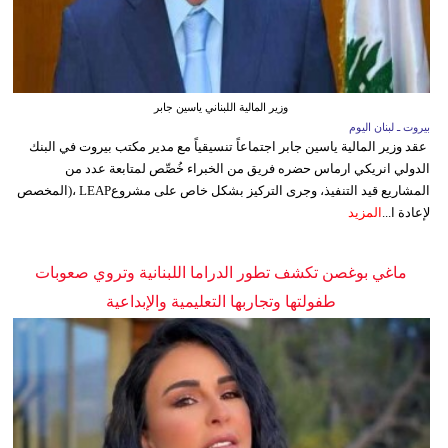
وزير المالية اللبناني ياسين جابر
بيروت ـ لبنان اليوم
عقد وزير المالية ياسين جابر اجتماعاً تنسيقياً مع مدير مكتب بيروت في البنك
الدولي انريكي ارماس حضره فريق من الخبراء خُصِّص لمتابعة عدد من
المشاريع قيد التنفيذ، وجرى التركيز بشكل خاص على مشروعLEAP ،(المخصص
لإعادة ا...
المزيد
ماغي بوغصن تكشف تطور الدراما اللبنانية وتروي صعوبات
طفولتها وتجاربها التعليمية والإبداعية