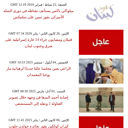
GMT 12:19 2019 الجمعة ,22 شباط / فبراير
ميلواكي باكس يستأنف نشاطه في دوري السلة
الأميركي بفوز ثمين على سلتيكس
GMT 07:34 2026 الإثنين ,26 كانون الثاني / يناير
قتيلان ومصابون جراء 14 غارة إسرائيلية على
شرق وجنوب لبنان
GMT 10:53 2025 الخميس ,04 أيلول / سبتمبر
الراعي يعين مجلسا عامًا جديدًا لرهبانية مار
يوحنا المعمدان
GMT 08:30 2025 السبت ,01 آذار/ مارس
إصابة أحمد السقا في وجهه خلال تصوير
العتاولة 2 ونقله إلى المستشفى
GMT 11:41 2025 الإثنين ,06 كانون الثاني / يناير
كيران كولكين يفوز بجائزة جولدن جلوب