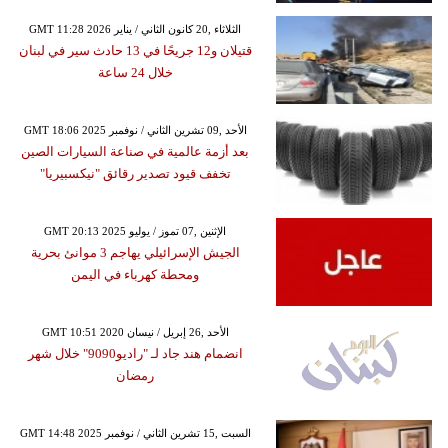
GMT 11:28 2026 الثلاثاء ,20 كانون الثاني / يناير
قتيلان و12 جريحًا في 13 حادث سير في لبنان
خلال 24 ساعة
GMT 18:06 2025 الأحد ,09 تشرين الثاني / نوفمبر
بعد أزمة عالمية في صناعة السيارات الصين
تخفف قيود تصدير رقائق "نيكسبيريا"
GMT 20:13 2025 الإثنين ,07 تموز / يوليو
الجيش الإسرائيلي يهاجم 3 موانئ بحرية
ومحطة كهرباء في اليمن
GMT 10:51 2020 الأحد ,26 إبريل / نيسان
انضمام هند جاد لـ "راديو9090" خلال شهر
رمضان
GMT 14:48 2025 السبت ,15 تشرين الثاني / نوفمبر