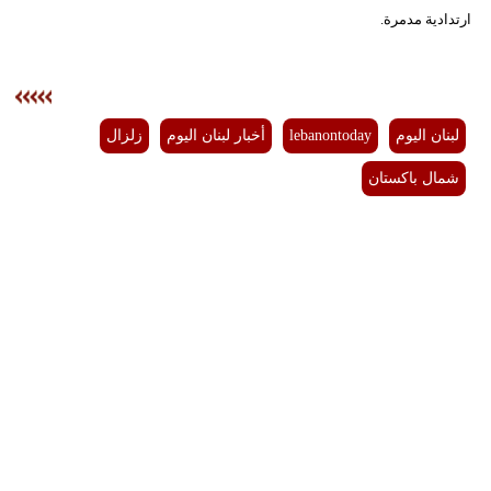
مدوَّنات
ارتدادية مدمرة.
أبراج
فيديو
لبنان اليوم
lebanontoday
أخبار لبنان اليوم
زلزال
سيارات
شمال باكستان