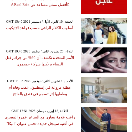
كأفضل ممثل مساعد عن A Real Pain
GMT 15:40 2021 الجمعة ,10 كانون الأول / ديسمبر
أسلوب الكلام الراقي حسب قواعد الإتيكيت
GMT 19:48 2025 الثلاثاء ,25 تشرين الثاني / نوفمبر
الأمم المتحدة تكشف أن 60% من جرائم قتل
النساء يرتكبها شركاء حميمون
GMT 11:53 2025 الأحد ,16 تشرين الثاني / نوفمبر
عطلة مروعة في إسطنبول عقب وفاة أم
وطفليها إثر تسمم في فندق بالفاتح
GMT 17:51 2025 الثلاثاء ,15 إبريل / نيسان
راغب علامة يتعاون مع الشاعر عمرو المصري
في أغنية سينجل جديدة تحمل عنوان "البكا"