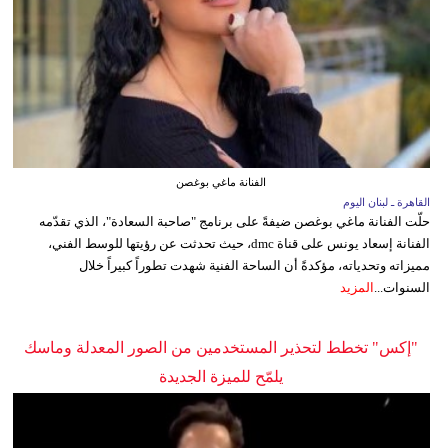
الفنانة ماغي بوغصن
القاهرة ـ لبنان اليوم
حلّت الفنانة ماغي بوغصن ضيفةً على برنامج "صاحبة السعادة"، الذي تقدّمه
الفنانة إسعاد يونس على قناة dmc، حيث تحدثت عن رؤيتها للوسط الفني،
مميزاته وتحدياته، مؤكدةً أن الساحة الفنية شهدت تطوراً كبيراً خلال
السنوات...
المزيد
"إكس" تخطط لتحذير المستخدمين من الصور المعدلة وماسك
يلمّح للميزة الجديدة