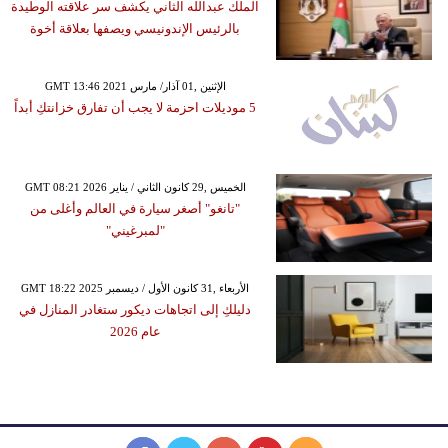
الملك عبدالله الثاني يكشف سر علاقته الوطيدة
بالرئيس الإندونيسي ويصفها بعلاقة أخوة
GMT 13:46 2021 الإثنين ,01 آذار/ مارس
5 موديلات احزمة لا يجب أن تفارق خزانتكِ أبداً
GMT 08:21 2026 الخميس ,29 كانون الثاني / يناير
"تانغو" أصغر سيارة في العالم وأغلى من
"لمبرغيني"
GMT 18:22 2025 الأربعاء ,31 كانون الأول / ديسمبر
دليلكِ إلى اتجاهات ديكور ستغادر المنازل في
عام 2026