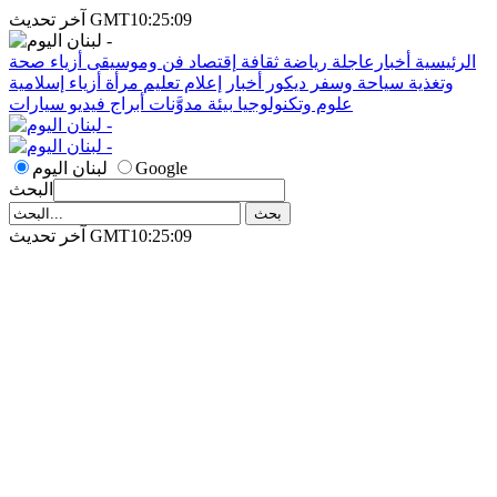
آخر تحديث GMT10:25:09
الرئيسية
أخبارعاجلة
رياضة
ثقافة
إقتصاد
فن وموسيقى
أزياء
صحة
وتغذية
سياحة وسفر
ديكور
أخبار
إعلام
تعليم
مرأة
أزياء إسلامية
علوم وتكنولوجيا
بيئة
مدوَّنات
أبراج
فيديو
سيارات
Google
لبنان اليوم
البحث
آخر تحديث GMT10:25:09