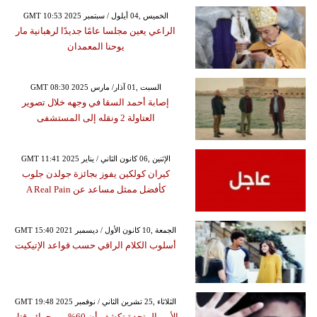
GMT 10:53 2025 الخميس ,04 أيلول / سبتمبر
الراعي يعين مجلسا عامًا جديدًا لرهبانية مار
يوحنا المعمدان
GMT 08:30 2025 السبت ,01 آذار/ مارس
إصابة أحمد السقا في وجهه خلال تصوير
العتاولة 2 ونقله إلى المستشفى
GMT 11:41 2025 الإثنين ,06 كانون الثاني / يناير
كيران كولكين يفوز بجائزة جولدن جلوب
كأفضل ممثل مساعد عن A Real Pain
GMT 15:40 2021 الجمعة ,10 كانون الأول / ديسمبر
أسلوب الكلام الراقي حسب قواعد الإتيكيت
GMT 19:48 2025 الثلاثاء ,25 تشرين الثاني / نوفمبر
الأمم المتحدة تكشف أن 60% من جرائم قتل