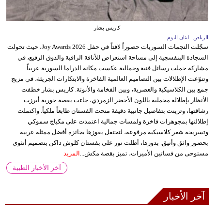
كاريس بشار
الرياض ـ لبنان اليوم
سجّلت النجمات السوريات حضوراً لافتاً في حفل Joy Awards 2026، حيث تحولت
السجادة البنفسجية إلى مساحة استعراض للأناقة الراقية والذوق الرفيع، في
مشاركة حملت رسائل فنية وجمالية عكست مكانة الدراما السورية عربياً.
وتنوّعت الإطلالات بين التصاميم العالمية الفاخرة والابتكارات الجريئة، في مزيج
جمع بين الكلاسيكية والعصرية، وبين الفخامة والأنوثة. كاريس بشار خطفت
الأنظار بإطلالة مخملية باللون الأخضر الزمردي، جاءت بقصة حورية أبرزت
رشاقتها، وتزينت بتفاصيل جانبية دقيقة منحت الفستان طابعاً ملكياً. واكتملت
إطلالتها بمجوهرات فاخرة ولمسات جمالية اعتمدت على مكياج سموكي
وتسريحة شعر كلاسيكية مرفوعة، لتحتفل بفوزها بجائزة أفضل ممثلة عربية
بحضور واثق وأنيق. بدورها، أطلت نور علي بفستان كلوش داكن بتصميم أنثوي
مستوحى من فساتين الأميرات، تميز بقصة مكش...
المزيد
آخر الأخبار الطبية
آخر الأخبار