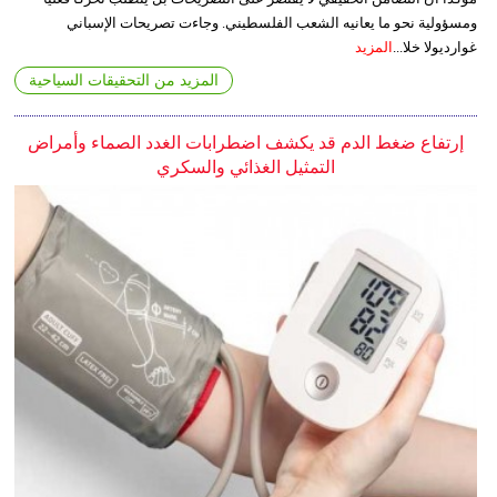
ومسؤولية نحو ما يعانيه الشعب الفلسطيني. وجاءت تصريحات الإسباني
غوارديولا خلا...
المزيد
المزيد من التحقيقات السياحية
إرتفاع ضغط الدم قد يكشف اضطرابات الغدد الصماء وأمراض
التمثيل الغذائي والسكري