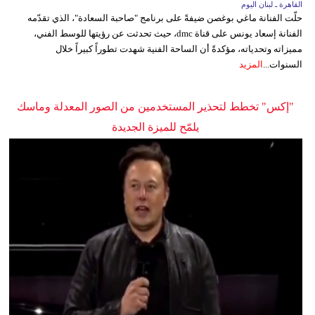
القاهرة ـ لبنان اليوم
حلّت الفنانة ماغي بوغصن ضيفةً على برنامج "صاحبة السعادة"، الذي تقدّمه
الفنانة إسعاد يونس على قناة dmc، حيث تحدثت عن رؤيتها للوسط الفني،
مميزاته وتحدياته، مؤكدةً أن الساحة الفنية شهدت تطوراً كبيراً خلال
السنوات...
المزيد
"إكس" تخطط لتحذير المستخدمين من الصور المعدلة وماسك
يلمّح للميزة الجديدة