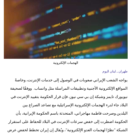
وسفر
ديكور
أخبار
إعلام
تعليم
الهجمات الإلكترونية
مرأة
طهران ـ لبنان اليوم
يواجه الشعب الإيراني صعوبات في الوصول إلى خدمات الإنترنت، وخاصةً
أزياء
المواقع الإلكترونية الأجنبية وتطبيقات المراسلة مثل واتساب. ووفقًا لصحيفة
إسلامية
نيويورك تايمز وشبكة إن بي سي نيوز، فإن قرار الحكومة بتقييد الإنترنت في
علوم
البلاد جاء لدرء الهجمات الإلكترونية الإسرائيلية مع تصاعد الصراع بين
وتكنولوجيا
البلدين.وصرحت فاطمة مهاجراني، المتحدثة باسم الحكومة الإيرانية، بأن
الحكومة اضطرت إلى خفض سرعات الإنترنت في البلاد للحفاظ على استقرار
بيئة
الشبكة "نظرًا لهجمات العدو الإلكترونية"، ويُقال إن إيران تخطط لخفض عرض