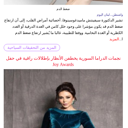
ضغط الدم
واشنطن ـ لبنان اليوم
تشير الدكتورة سيفينتش ماميدغوسينوفا، أخصائية أمراض القلب، إلى أن ارتفاع
ضغط الدم قد يكون مؤشرا على وجود خلل كامن في الغدة الدرقية أو الغدد
الكظرية أو الغدة النخامية. ووفقا للطبيبة، غالبا ما يُشير ارتفاع ضغط الدم
ا...
المزيد
المزيد من التحقيقات السياحية
نجمات الدراما السورية يخطفن الأنظار بإطلالات راقية في حفل
Joy Awards