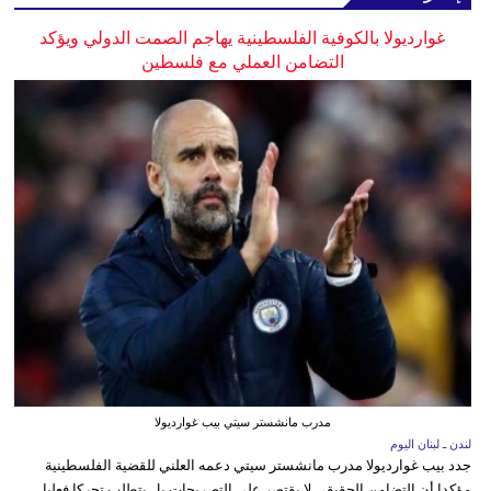
غوارديولا بالكوفية الفلسطينية يهاجم الصمت الدولي ويؤكد
التضامن العملي مع فلسطين
مدرب مانشستر سيتي بيب غوارديولا
لندن ـ لبنان اليوم
جدد بيب غوارديولا مدرب مانشستر سيتي دعمه العلني للقضية الفلسطينية
مؤكدا أن التضامن الحقيقي لا يقتصر على التصريحات بل يتطلب تحركا فعليا