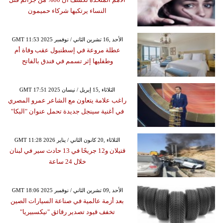
النساء يرتكبها شركاء حميمون
GMT 11:53 2025 الأحد ,16 تشرين الثاني / نوفمبر
عطلة مروعة في إسطنبول عقب وفاة أم
وطفليها إثر تسمم في فندق بالفاتح
GMT 17:51 2025 الثلاثاء ,15 إبريل / نيسان
راغب علامة يتعاون مع الشاعر عمرو المصري
في أغنية سينجل جديدة تحمل عنوان "البكا"
GMT 11:28 2026 الثلاثاء ,20 كانون الثاني / يناير
قتيلان و12 جريحًا في 13 حادث سير في لبنان
خلال 24 ساعة
GMT 18:06 2025 الأحد ,09 تشرين الثاني / نوفمبر
بعد أزمة عالمية في صناعة السيارات الصين
تخفف قيود تصدير رقائق "نيكسبيريا"