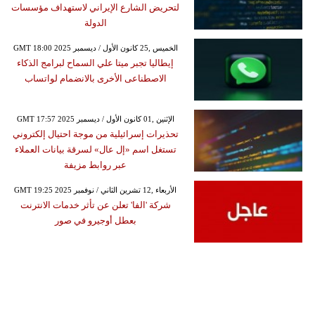
لتحريض الشارع الإيراني لاستهداف مؤسسات
الدولة
GMT 18:00 2025 الخميس ,25 كانون الأول / ديسمبر
إيطاليا تجبر ميتا علي السماح لبرامج الذكاء
الاصطناعى الأخرى بالانضمام لواتساب
GMT 17:57 2025 الإثنين ,01 كانون الأول / ديسمبر
تحذيرات إسرائيلية من موجة احتيال إلكتروني
تستغل اسم «إل عال» لسرقة بيانات العملاء
عبر روابط مزيفة
GMT 19:25 2025 الأربعاء ,12 تشرين الثاني / نوفمبر
شركة 'الفا' تعلن عن تأثر خدمات الانترنت
بعطل أوجيرو في صور