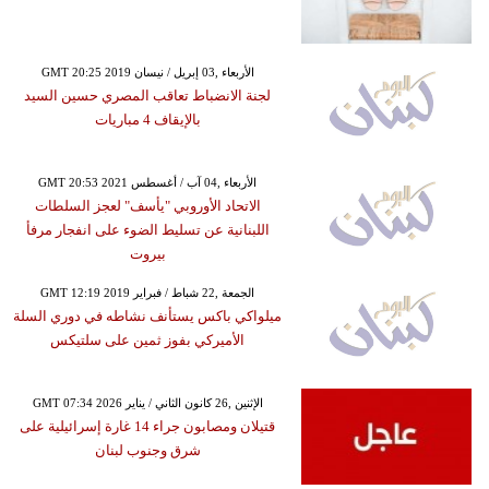
GMT 20:25 2019 الأربعاء ,03 إبريل / نيسان
لجنة الانضباط تعاقب المصري حسين السيد
بالإيقاف 4 مباريات
GMT 20:53 2021 الأربعاء ,04 آب / أغسطس
الاتحاد الأوروبي "يأسف" لعجز السلطات
اللبنانية عن تسليط الضوء على انفجار مرفأ
بيروت
GMT 12:19 2019 الجمعة ,22 شباط / فبراير
ميلواكي باكس يستأنف نشاطه في دوري السلة
الأميركي بفوز ثمين على سلتيكس
GMT 07:34 2026 الإثنين ,26 كانون الثاني / يناير
قتيلان ومصابون جراء 14 غارة إسرائيلية على
شرق وجنوب لبنان