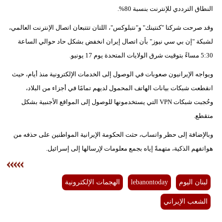
مدوَّنات
النطاق الترددي للإنترنت بنسبة 80%.
أبراج
وقد صرحت شركتا "كنتينك" و"نتبلوكس"، اللتان تتتبعان اتصال الإنترنت العالمي،
لشبكة "إن بي سي نيوز" بأن اتصال إيران انخفض بشكل حاد حوالي الساعة
فيديو
5:30 مساءً بتوقيت شرق الولايات المتحدة يوم 17 يونيو.
سيارات
ويواجه الإيرانيون صعوبات في الوصول إلى الخدمات الإلكترونية منذ أيام، حيث
انقطعت شبكات بيانات الهاتف المحمول لديهم تمامًا في أجزاء من البلاد،
وحُجبت شبكات VPN التي يستخدمونها للوصول إلى المواقع الأجنبية بشكل
متقطع.
وبالإضافة إلى حظر واتساب، حثت الحكومة الإيرانية المواطنين على حذفه من
هواتفهم الذكية، متهمةً إياه بجمع معلومات لإرسالها إلى إسرائيل.
لبنان اليوم
lebanontoday
الهجمات الإلكترونية
الشعب الإيراني