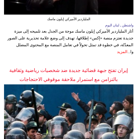
الملياردير الأميركي إيلون ماسك
واشنطن ـ لبنان اليوم
أثار الملياردير الأميركي إيلون ماسك موجة من الجدل بعد تلميحه إلى ميزة
جديدة تعتزم منصة «إكس» إطلاقها، تهدف إلى وضع علامة تحذيرية على الصور
المعدّلة، في خطوة قد تمثل تحولاً في تعامل المنصة مع المحتوى المضلل
وا...
المزيد
إيران تفتح جبهة قضائية جديدة ضد شخصيات رياضية وثقافية
بالتزامن مع استمرار ملاحقة موقوفي الاحتجاجات