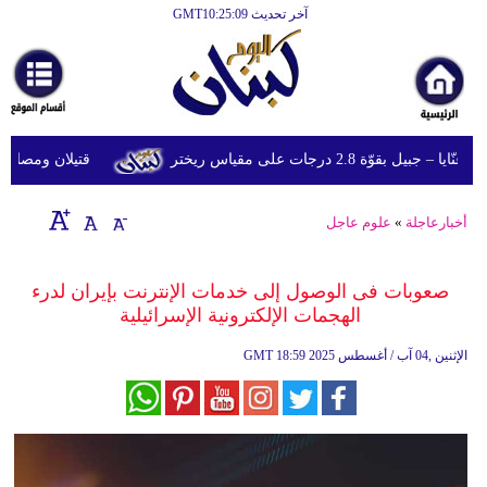
آخر تحديث GMT10:25:09
الرئيسية
أخبارعاجلة
رياضة
وّة 2.8 درجات على مقياس ريختر
قتيلان ومصابون جراء 14 غارة إسرائيلية على شرق وج
ثقافة
إقتصاد
أخبارعاجلة
»
علوم عاجل
فن
صعوبات فى الوصول إلى خدمات الإنترنت بإيران لدرء
وموسيقى
الهجمات الإلكترونية الإسرائيلية
أزياء
18:59 2025 الإثنين ,04 آب / أغسطس
GMT
صحة
وتغذية
سياحة