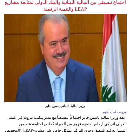
اجتماع تنسيقي بين المالية اللبنانية والبنك الدولي لمتابعة مشاريع
LEAP والتنمية الرقمية
وزير المالية اللبناني ياسين جابر
بيروت ـ لبنان اليوم
عقد وزير المالية ياسين جابر اجتماعاً تنسيقياً مع مدير مكتب بيروت في البنك
الدولي انريكي ارماس حضره فريق من الخبراء خُصِّص لمتابعة عدد من
المشاريع قيد التنفيذ، وجرى التركيز بشكل خاص على مشروعLEAP ،(المخصص