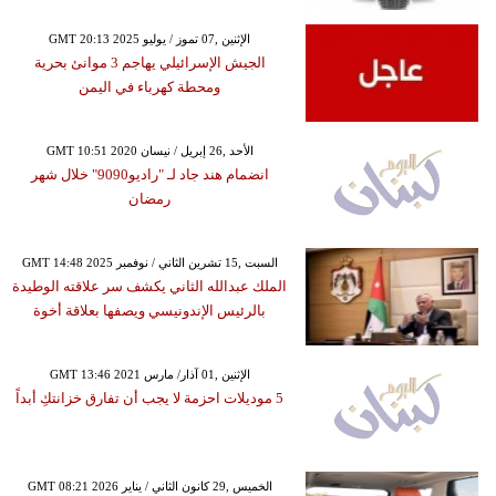
GMT 20:13 2025 الإثنين ,07 تموز / يوليو
الجيش الإسرائيلي يهاجم 3 موانئ بحرية
ومحطة كهرباء في اليمن
GMT 10:51 2020 الأحد ,26 إبريل / نيسان
انضمام هند جاد لـ "راديو9090" خلال شهر
رمضان
GMT 14:48 2025 السبت ,15 تشرين الثاني / نوفمبر
الملك عبدالله الثاني يكشف سر علاقته الوطيدة
بالرئيس الإندونيسي ويصفها بعلاقة أخوة
GMT 13:46 2021 الإثنين ,01 آذار/ مارس
5 موديلات احزمة لا يجب أن تفارق خزانتكِ أبداً
GMT 08:21 2026 الخميس ,29 كانون الثاني / يناير