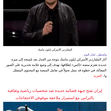
الملياردير الأميركي إيلون ماسك
واشنطن ـ لبنان اليوم
أثار الملياردير الأميركي إيلون ماسك موجة من الجدل بعد تلميحه إلى ميزة
جديدة تعتزم منصة «إكس» إطلاقها، تهدف إلى وضع علامة تحذيرية على الصور
المعدّلة، في خطوة قد تمثل تحولاً في تعامل المنصة مع المحتوى المضلل
وا...
المزيد
إيران تفتح جبهة قضائية جديدة ضد شخصيات رياضية وثقافية
بالتزامن مع استمرار ملاحقة موقوفي الاحتجاجات