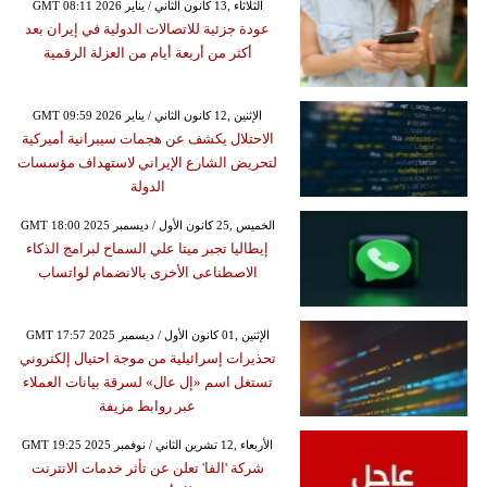
GMT 08:11 2026 الثلاثاء ,13 كانون الثاني / يناير
عودة جزئية للاتصالات الدولية في إيران بعد
أكثر من أربعة أيام من العزلة الرقمية
GMT 09:59 2026 الإثنين ,12 كانون الثاني / يناير
الاحتلال يكشف عن هجمات سيبرانية أميركية
لتحريض الشارع الإيراني لاستهداف مؤسسات
الدولة
GMT 18:00 2025 الخميس ,25 كانون الأول / ديسمبر
إيطاليا تجبر ميتا علي السماح لبرامج الذكاء
الاصطناعى الأخرى بالانضمام لواتساب
GMT 17:57 2025 الإثنين ,01 كانون الأول / ديسمبر
تحذيرات إسرائيلية من موجة احتيال إلكتروني
تستغل اسم «إل عال» لسرقة بيانات العملاء
عبر روابط مزيفة
GMT 19:25 2025 الأربعاء ,12 تشرين الثاني / نوفمبر
شركة 'الفا' تعلن عن تأثر خدمات الانترنت