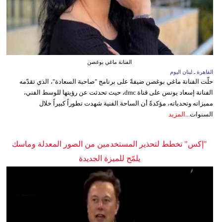
الفنانة ماغي بوغصن
القاهرة ـ لبنان اليوم
حلّت الفنانة ماغي بوغصن ضيفةً على برنامج "صاحبة السعادة"، الذي تقدّمه
الفنانة إسعاد يونس على قناة dmc، حيث تحدثت عن رؤيتها للوسط الفني،
مميزاته وتحدياته، مؤكدةً أن الساحة الفنية شهدت تطوراً كبيراً خلال
السنوات...
المزيد
"إكس" تخطط لتحذير المستخدمين من الصور المعدلة وماسك
يلمّح للميزة الجديدة