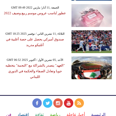
GMT 09:49 2022 الجمعة ,11 آذار/ مارس
عطور تُناسب عروس موسم ربيع وصيف 2022
GMT 18:25 2025 الثلاثاء ,11 تشرين الثاني / نوفمبر
صندوق أميركي يحصل على حصة أغلبية في
أتلتيكو مدريد
GMT 06:52 2025 الأحد ,05 تشرين الأول / أكتوبر
"العهد" يتصدر بالشراكة مع "النجمة" بتخطيه
جويا وتعادل الصفاء والحكمة في الدوري
اللبناني
الرئيسية
أخبارعاجلة
رياضة
ثقافة
إقتصاد
فن