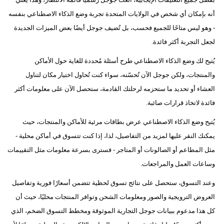
مدوَّنات
أنه بإمكان أي شخص في الولايات المتحدة تجربة وضع الذكاء الاصطناعي بنفسه
أبراج
- وهو ليس متاحًا للجميع فحسب، بل تُضيف جوجل أيضًا بعض الميزات الجديدة
لجعل التجربة أكثر فائدة.
فيديو
يُتيح لك وضع الذكاء الاصطناعي طرح أسئلة مُحددة للغاية حول الأماكن
سيارات
والمنتجات، ولكن جوجل الآن تُحسّنه، سواء كنت تُحاول اختيار مكان لتناول
العشاء أو تحديد ما ستحزمه لرحلتك القادمة، ستحصل الآن على معلومات أكثر
فائدة لاتخاذ قرارات صائبة.
يُتيح وضع الذكاء الاصطناعي عرض بطاقات مرئية للأماكن والمنتجات، حيث
يمكنك النقر عليها لمزيد من التفاصيل، لذا، إذا كنت تتسوق في أماكن محلية -
مثل المطاعم أو الصالونات أو المتاجر - فسترى بسرعة معلومات مثل التقييمات
وساعات العمل والمراجعات.
وعند التسوق، ستحصل على نتائج تسوق لحظية تتضمن أسعارًا فورية وتفاصيل
العروض الترويجية والصور ومعلومات الشحن وتوافر المنتجات محليًا، حيث أن
كل هذا مدعوم ببيانات جوجل التجارية الموثوقة ومخطط التسوق الضخم، الذي