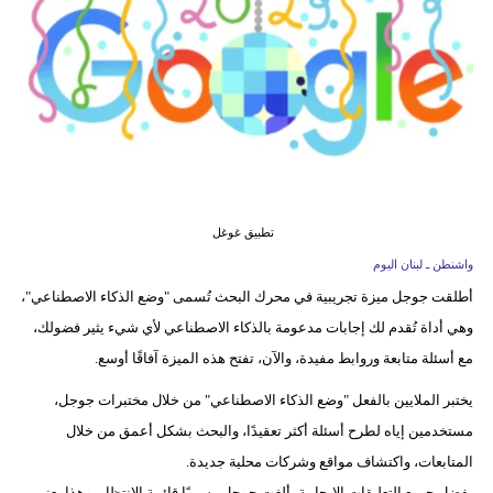
وسفر
ديكور
أخبار
إعلام
تعليم
تطبيق غوغل
مرأة
واشنطن ـ لبنان اليوم
أطلقت جوجل ميزة تجريبية في محرك البحث تُسمى "وضع الذكاء الاصطناعي"،
أزياء
وهي أداة تُقدم لك إجابات مدعومة بالذكاء الاصطناعي لأي شيء يثير فضولك،
إسلامية
مع أسئلة متابعة وروابط مفيدة، والآن، تفتح هذه الميزة آفاقًا أوسع.
علوم
يختبر الملايين بالفعل "وضع الذكاء الاصطناعي" من خلال مختبرات جوجل،
وتكنولوجيا
مستخدمين إياه لطرح أسئلة أكثر تعقيدًا، والبحث بشكل أعمق من خلال
بيئة
المتابعات، واكتشاف مواقع وشركات محلية جديدة.
بفضل جميع التعليقات الإيجابية، ألغت جوجل رسميًا قائمة الانتظار، وهذا يعني