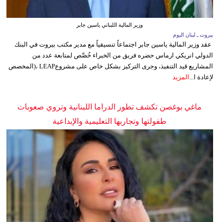
وزير المالية اللبناني ياسين جابر
بيروت ـ لبنان اليوم
عقد وزير المالية ياسين جابر اجتماعاً تنسيقياً مع مدير مكتب بيروت في البنك
الدولي انريكي ارماس حضره فريق من الخبراء خُصِّص لمتابعة عدد من
المشاريع قيد التنفيذ، وجرى التركيز بشكل خاص على مشروعLEAP ،(المخصص
لإعادة ا...
المزيد
ماغي بوغصن تكشف تطور الدراما اللبنانية وتروي صعوبات
طفولتها وتجاربها التعليمية والإبداعية