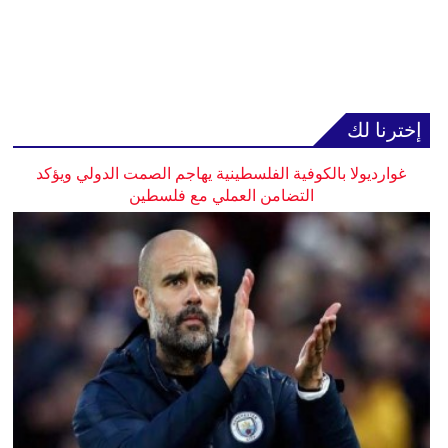
إخترنا لك
غوارديولا بالكوفية الفلسطينية يهاجم الصمت الدولي ويؤكد
التضامن العملي مع فلسطين