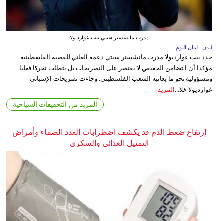
مدرب مانشستر سيتي بيب غوارديولا
لندن ـ لبنان اليوم
جدد بيب غوارديولا مدرب مانشستر سيتي دعمه العلني للقضية الفلسطينية
مؤكدا أن التضامن الحقيقي لا يقتصر على التصريحات بل يتطلب تحركا فعليا
ومسؤولية نحو ما يعانيه الشعب الفلسطيني. وجاءت تصريحات الإسباني
غوارديولا خلا...
المزيد
المزيد من التحقيقات السياحية
إرتفاع ضغط الدم قد يكشف اضطرابات الغدد الصماء وأمراض
التمثيل الغذائي والسكري