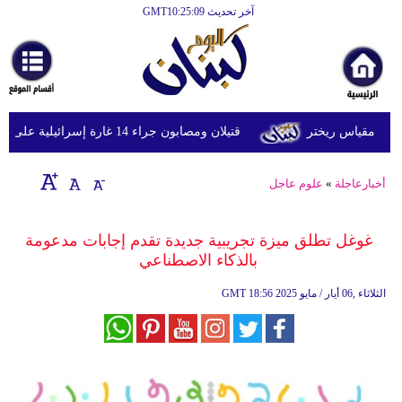
آخر تحديث GMT10:25:09
الرئيسية
أخبارعاجلة
رياضة
قتيلان ومصابون جراء 14 غارة إسرائيلية على شرق وجنوب لبنان
ثقافة
إقتصاد
أخبارعاجلة
»
علوم عاجل
فن
غوغل تطلق ميزة تجريبية جديدة تقدم إجابات مدعومة
وموسيقى
بالذكاء الاصطناعي
أزياء
18:56 2025 الثلاثاء ,06 أيار / مايو
GMT
صحة
وتغذية
سياحة