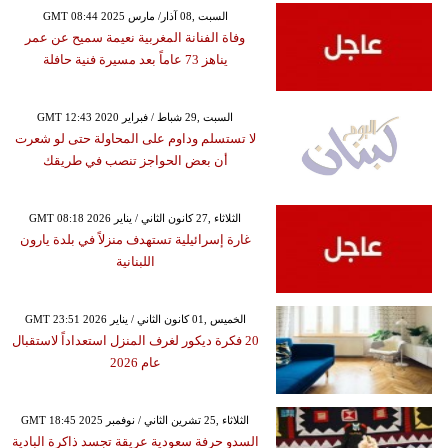
GMT 08:44 2025 السبت ,08 آذار/ مارس
وفاة الفنانة المغربية نعيمة سميح عن عمر
يناهز 73 عاماً بعد مسيرة فنية حافلة
GMT 12:43 2020 السبت ,29 شباط / فبراير
لا تستسلم وداوم على المحاولة حتى لو شعرت
أن بعض الحواجز تنصب في طريقك
GMT 08:18 2026 الثلاثاء ,27 كانون الثاني / يناير
غارة إسرائيلية تستهدف منزلاً في بلدة يارون
اللبنانية
GMT 23:51 2026 الخميس ,01 كانون الثاني / يناير
20 فكرة ديكور لغرف المنزل استعداداً لاستقبال
عام 2026
GMT 18:45 2025 الثلاثاء ,25 تشرين الثاني / نوفمبر
السدو حرفة سعودية عريقة تجسد ذاكرة البادية