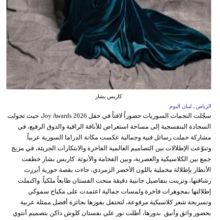
كاريس بشار
الرياض ـ لبنان اليوم
سجّلت النجمات السوريات حضوراً لافتاً في حفل Joy Awards 2026، حيث تحولت
السجادة البنفسجية إلى مساحة استعراض للأناقة الراقية والذوق الرفيع، في
مشاركة حملت رسائل فنية وجمالية عكست مكانة الدراما السورية عربياً.
وتنوّعت الإطلالات بين التصاميم العالمية الفاخرة والابتكارات الجريئة، في مزيج
جمع بين الكلاسيكية والعصرية، وبين الفخامة والأنوثة. كاريس بشار خطفت
الأنظار بإطلالة مخملية باللون الأخضر الزمردي، جاءت بقصة حورية أبرزت
رشاقتها، وتزينت بتفاصيل جانبية دقيقة منحت الفستان طابعاً ملكياً. واكتملت
إطلالتها بمجوهرات فاخرة ولمسات جمالية اعتمدت على مكياج سموكي
وتسريحة شعر كلاسيكية مرفوعة، لتحتفل بفوزها بجائزة أفضل ممثلة عربية
بحضور واثق وأنيق. بدورها، أطلت نور علي بفستان كلوش داكن بتصميم أنثوي