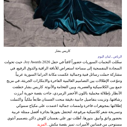
كاريس بشار
الرياض ـ لبنان اليوم
سجّلت النجمات السوريات حضوراً لافتاً في حفل Joy Awards 2026، حيث تحولت
السجادة البنفسجية إلى مساحة استعراض للأناقة الراقية والذوق الرفيع، في
مشاركة حملت رسائل فنية وجمالية عكست مكانة الدراما السورية عربياً.
وتنوّعت الإطلالات بين التصاميم العالمية الفاخرة والابتكارات الجريئة، في مزيج
جمع بين الكلاسيكية والعصرية، وبين الفخامة والأنوثة. كاريس بشار خطفت
الأنظار بإطلالة مخملية باللون الأخضر الزمردي، جاءت بقصة حورية أبرزت
رشاقتها، وتزينت بتفاصيل جانبية دقيقة منحت الفستان طابعاً ملكياً. واكتملت
إطلالتها بمجوهرات فاخرة ولمسات جمالية اعتمدت على مكياج سموكي
وتسريحة شعر كلاسيكية مرفوعة، لتحتفل بفوزها بجائزة أفضل ممثلة عربية
بحضور واثق وأنيق. بدورها، أطلت نور علي بفستان كلوش داكن بتصميم أنثوي
مستوحى من فساتين الأميرات، تميز بقصة مكش...
المزيد