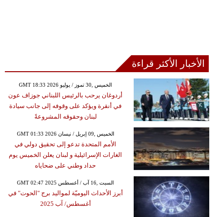
الأخبار الأكثر قراءة
GMT 18:33 2026 الخميس ,30 تموز / يوليو
أردوغان يرحب بالرئيس اللبناني جوزاف عون
في أنقرة ويؤكد على وقوفه إلى جانب سيادة
لبنان وحقوقه المشروعةً
GMT 01:33 2026 الخميس ,09 إبريل / نيسان
الأمم المتحدة تدعو إلى تحقيق دولي في
الغارات الإسرائيلية و لبنان يعلن الخميس يوم
حداد وطني على ضحاياه
GMT 02:47 2025 السبت ,16 آب / أغسطس
أبرز الأحداث اليوميّة لمواليد برج "الحوت" في
أغسطس/ آب 2025