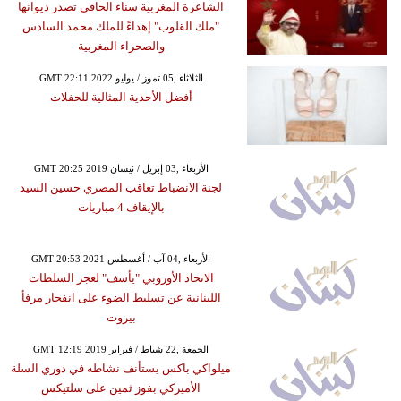
الشاعرة المغربية سناء الحافي تصدر ديوانها
"ملك القلوب" إهداءً للملك محمد السادس
والصحراء المغربية
GMT 22:11 2022 الثلاثاء ,05 تموز / يوليو
أفضل الأحذية المثالية للحفلات
GMT 20:25 2019 الأربعاء ,03 إبريل / نيسان
لجنة الانضباط تعاقب المصري حسين السيد
بالإيقاف 4 مباريات
GMT 20:53 2021 الأربعاء ,04 آب / أغسطس
الاتحاد الأوروبي "يأسف" لعجز السلطات
اللبنانية عن تسليط الضوء على انفجار مرفأ
بيروت
GMT 12:19 2019 الجمعة ,22 شباط / فبراير
ميلواكي باكس يستأنف نشاطه في دوري السلة
الأميركي بفوز ثمين على سلتيكس