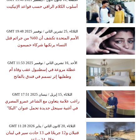
أسلوب الكلام الراقي حسب قواعد الإتيكيت
GMT 19:48 2025 الثلاثاء ,25 تشرين الثاني / نوفمبر
الأمم المتحدة تكشف أن 60% من جرائم قتل
النساء يرتكبها شركاء حميمون
GMT 11:53 2025 الأحد ,16 تشرين الثاني / نوفمبر
عطلة مروعة في إسطنبول عقب وفاة أم
وطفليها إثر تسمم في فندق بالفاتح
GMT 17:51 2025 الثلاثاء ,15 إبريل / نيسان
راغب علامة يتعاون مع الشاعر عمرو المصري
في أغنية سينجل جديدة تحمل عنوان "البكا"
GMT 11:28 2026 الثلاثاء ,20 كانون الثاني / يناير
قتيلان و12 جريحًا في 13 حادث سير في لبنان
خلال 24 ساعة