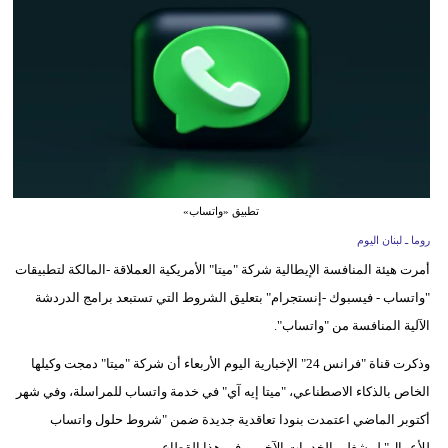
وسفر
ديكور
أخبار
إعلام
تعليم
تطبيق «واتساب»
مرأة
روما ـ لبنان اليوم
أمرت هيئة المنافسة الإيطالية شركة "ميتا" الأمريكية العملاقة -المالكة لتطبيقات
أزياء
"واتساب - فيسبوك -إنستجرام" بتعليق الشروط التي تستبعد برامج الدردشة
إسلامية
الآلية المنافسة من "واتساب".
علوم
وذكرت قناة "فرانس 24" الإخبارية اليوم الأربعاء أن شركة "ميتا" دمجت وكيلها
وتكنولوجيا
الخاص بالذكاء الاصطناعي، "ميتا إيه آي" في خدمة واتساب للمراسلة، وفي شهر
بيئة
أكتوبر الماضي اعتمدت بنودا تعاقدية جديدة ضمن "شروط حلول واتساب
للأعمال" لمشغلي الخدمات الآخرين في هذا القطاع.