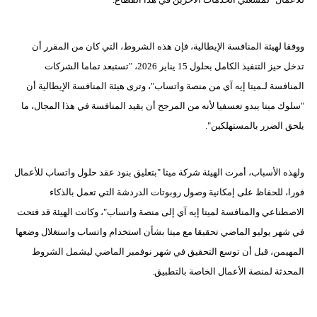
مدوَّنات
أبراج
ووفقا لهيئة المنافسة الإيطالية، فإن هذه الشروط، التي كان من المقرر أن
تدخل حيز التنفيذ الكامل بحلول 15 يناير 2026، "تستبعد تماما الشركات
فيديو
المنافسة لـميتا إيه آي من منصة واتساب"، وترى هيئة المنافسة الإيطالية أن
سيارات
"سلوك ميتا يبدو تعسفيا لأنه من المرجح أن يقيد المنافسة في هذا المجال، ما
يلحق الضرر بالمستهلكين".
ولهذه الأسباب، أمرت الهيئة شركة ميتا "بتعليق بنود عقد حلول واتساب للأعمال
فورا، للحفاظ على إمكانية وصول روبوتات الدردشة التي تعمل بالذكاء
الاصطناعي والمنافسة لميتا إيه آي إلى منصة واتساب"، وكانت الهيئة قد فتحت
في شهر يوليو الماضي تحقيقا مع ميتا بشأن استخدام واتساب واستغلال وضعها
المهيمن، قبل أن توسع التحقيق في شهر نوفمبر الماضي ليشمل الشروط
المحدثة لمنصة الأعمال الخاصة بالتطبيق.