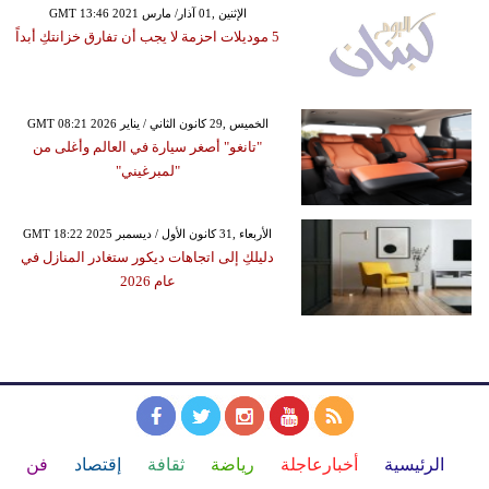
GMT 13:46 2021 الإثنين ,01 آذار/ مارس
5 موديلات احزمة لا يجب أن تفارق خزانتكِ أبداً
GMT 08:21 2026 الخميس ,29 كانون الثاني / يناير
"تانغو" أصغر سيارة في العالم وأغلى من
"لمبرغيني"
GMT 18:22 2025 الأربعاء ,31 كانون الأول / ديسمبر
دليلكِ إلى اتجاهات ديكور ستغادر المنازل في
عام 2026
الرئيسية
أخبارعاجلة
رياضة
ثقافة
إقتصاد
فن