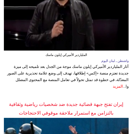
الملياردير الأميركي إيلون ماسك
واشنطن ـ لبنان اليوم
أثار الملياردير الأميركي إيلون ماسك موجة من الجدل بعد تلميحه إلى ميزة
جديدة تعتزم منصة «إكس» إطلاقها، تهدف إلى وضع علامة تحذيرية على الصور
المعدّلة، في خطوة قد تمثل تحولاً في تعامل المنصة مع المحتوى المضلل
وا...
المزيد
إيران تفتح جبهة قضائية جديدة ضد شخصيات رياضية وثقافية
بالتزامن مع استمرار ملاحقة موقوفي الاحتجاجات