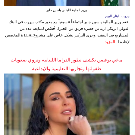
وزير المالية اللبناني ياسين جابر
بيروت ـ لبنان اليوم
عقد وزير المالية ياسين جابر اجتماعاً تنسيقياً مع مدير مكتب بيروت في البنك
الدولي انريكي ارماس حضره فريق من الخبراء خُصِّص لمتابعة عدد من
المشاريع قيد التنفيذ، وجرى التركيز بشكل خاص على مشروعLEAP ،(المخصص
لإعادة ا...
المزيد
ماغي بوغصن تكشف تطور الدراما اللبنانية وتروي صعوبات
طفولتها وتجاربها التعليمية والإبداعية