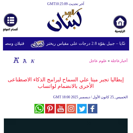
آخر تحديث GMT10:25:09
الرئيسية
أخبارعاجلة
رياضة
وّة 2.8 درجات على مقياس ريختر
قتيلان ومصابون جراء 14 غارة إسرائيلية على شرق و
ثقافة
إقتصاد
أخبارعاجلة
»
علوم عاجل
فن
إيطاليا تجبر ميتا علي السماح لبرامج الذكاء الاصطناعى
وموسيقى
الأخرى بالانضمام لواتساب
أزياء
18:00 2025 الخميس ,25 كانون الأول / ديسمبر
GMT
صحة
وتغذية
سياحة