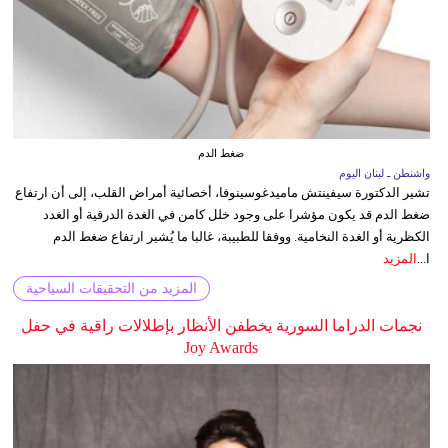
ضغط الدم
واشنطن ـ لبنان اليوم
تشير الدكتورة سيفينتش ماميدغوسينوفا، أخصائية أمراض القلب، إلى أن ارتفاع
ضغط الدم قد يكون مؤشرا على وجود خلل كامن في الغدة الدرقية أو الغدد
الكظرية أو الغدة النخامية. ووفقا للطبيبة، غالبا ما يُشير ارتفاع ضغط الدم
ا...
المزيد
المزيد من التحقيقات السياحية
نجمات الدراما السورية يخطفن الأنظار بإطلالات راقية في حفل
Joy Awards