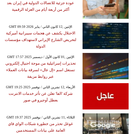
عودة جزئية للاتصالات الدولية في إيران بعد
أكثر من أربعة أيام من العزلة الرقمية
GMT 09:59 2026 الإثنين ,12 كانون الثاني / يناير
الاحتلال يكشف عن هجمات سيبرانية أميركية
لتحريض الشارع الإيراني لاستهداف مؤسسات
الدولة
GMT 17:57 2025 الإثنين ,01 كانون الأول / ديسمبر
تحذيرات إسرائيلية من موجة احتيال إلكتروني
تستغل اسم «إل عال» لسرقة بيانات العملاء
عبر روابط مزيفة
GMT 19:25 2025 الأربعاء ,12 تشرين الثاني / نوفمبر
شركة 'الفا' تعلن عن تأثر خدمات الانترنت
بعطل أوجيرو في صور
GMT 19:37 2025 الثلاثاء ,11 تشرين الثاني / نوفمبر
غوغل تحذر من خطورة شبكات الواي فاي
العامة على بيانات المستخدمين