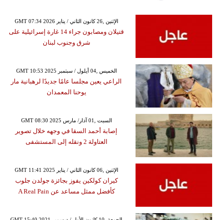
GMT 07:34 2026 الإثنين ,26 كانون الثاني / يناير
قتيلان ومصابون جراء 14 غارة إسرائيلية على
شرق وجنوب لبنان
GMT 10:53 2025 الخميس ,04 أيلول / سبتمبر
الراعي يعين مجلسا عامًا جديدًا لرهبانية مار
يوحنا المعمدان
GMT 08:30 2025 السبت ,01 آذار/ مارس
إصابة أحمد السقا في وجهه خلال تصوير
العتاولة 2 ونقله إلى المستشفى
GMT 11:41 2025 الإثنين ,06 كانون الثاني / يناير
كيران كولكين يفوز بجائزة جولدن جلوب
كأفضل ممثل مساعد عن A Real Pain
GMT 15:40 2021 الجمعة ,10 كانون الأول / ديسمبر