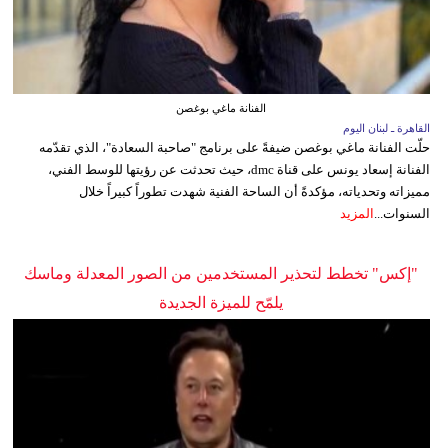
الفنانة ماغي بوغصن
القاهرة ـ لبنان اليوم
حلّت الفنانة ماغي بوغصن ضيفةً على برنامج "صاحبة السعادة"، الذي تقدّمه
الفنانة إسعاد يونس على قناة dmc، حيث تحدثت عن رؤيتها للوسط الفني،
مميزاته وتحدياته، مؤكدةً أن الساحة الفنية شهدت تطوراً كبيراً خلال
السنوات...
المزيد
"إكس" تخطط لتحذير المستخدمين من الصور المعدلة وماسك
يلمّح للميزة الجديدة