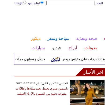
البحث
لبنان اليوم
Google
صحة وتغذية
سياحة وسفر
ديكور
مدونات
أبراج
فيديو
سيارات
قتيلان ومصابون جراء 14 غارة إسرائيلية على شرق وجنوب لبنان
آخر الأخبار
GMT 18:37 2026 الخميس ,22 كانون الثاني / يناير
ياسمين صبري تحتفل بعيد ميلادها بإطلالات
متنوعة تجمع بين السهرة والأزياء العملية