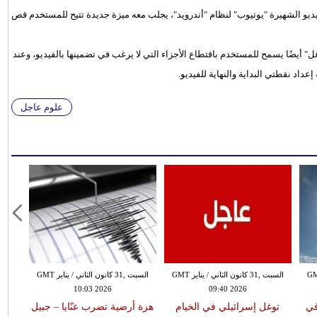
ديو الشهيرة "يوتيوب" لنظام "أندرويد"، يجلب معه ميزة جديدة تتيح للمستخدم قص
" أيضًا يسمح للمستخدم باقتطاع الأجزاء التي لا يرغب في تضمينها بالفيديو، وعند
اد نقطتي البداية والنهاية للفيديو.
علوم عاجل
 الثاني / يناير GMT
السبت ,31 كانون الثاني / يناير GMT
السبت ,31 كانون الثاني / يناير GMT
10:03 2026
09:40 2026
في
توغل إسرائيلي في الخيام
هزة أرضية تضرب عنّايا – جبيل