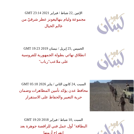
GMT 23:14 2021 الإثنين ,22 شباط / فبراير
مجموعة وليام بنهاليغونز عطر شرقيّ من
عالم الخيال
GMT 19:23 2019 الخميس ,25 إبريل / نيسان
انطلاق نهائي بطولة الجمهورية للفروسية
على ملاعب"رباب"
GMT 05:18 2026 السبت ,24 كانون الثاني / يناير
محافظ عدن يؤكد تأمين المظاهرات وضمان
حرية التعبير والحفاظ على الاستقرار
GMT 19:20 2018 السبت ,10 شباط / فبراير
البطاقة" أول عمل فني للراقصة جوهرة بعد
انفراج أزمتها