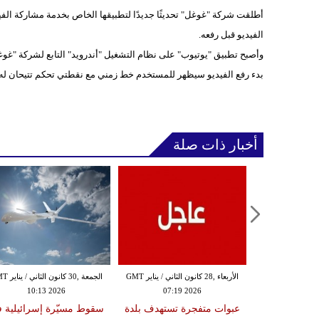
أطلقت شركة "غوغل" تحديثًا جديدًا لتطبيقها الخاص بخدمة مشاركة الفي
الفيديو قبل رفعه.
وأصبح تطبيق "يوتيوب" على نظام التشغيل "أندرويد" التابع لشركة "غوغل
بدء رفع الفيديو سيظهر للمستخدم خط زمني مع نقطتي تحكم تتيحان له إعد
أخبار ذات صلة
الثلاثاء ,27 كانون الثاني / يناير GMT
الأربعاء ,28 كانون الثاني / يناير GMT
الجمعة ,30 كانون
10:13 2026
07:19 2026
18:47
دة تضرب لبنان
عبوات متفجرة تستهدف بلدة
سقوط مسيّرة إسرائيلية 