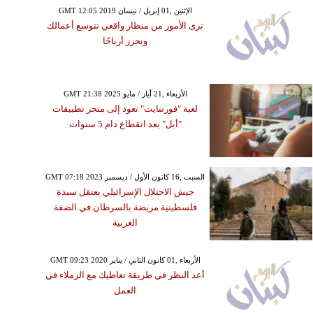
GMT 12:05 2019 الإثنين ,01 إبريل / نيسان
ترى الأمور من منظار واقعي تتوسع أعمالك
وتحرز أرباحًا
GMT 21:38 2025 الأربعاء ,21 أيار / مايو
لعبة "فورتنايت" تعود إلى متجر تطبيقات
"أبل" بعد انقطاع دام 5 سنوات
GMT 07:18 2023 السبت ,16 كانون الأول / ديسمبر
جيش الاحتلال الإسرائيلي يعتقل سيدة
فلسطينية مريضة بالسرطان في الضفة
الغربية
GMT 09:23 2020 الأربعاء ,01 كانون الثاني / يناير
أعد النظر في طريقة تعاطيك مع الزملاء في
العمل