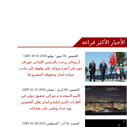
الأخبار الأكثر قراءة
GMT 18:33 2026 الخميس ,30 تموز / يوليو
أردوغان يرحب بالرئيس اللبناني جوزاف
عون في أنقرة ويؤكد على وقوفه إلى جانب
سيادة لبنان وحقوقه المشروعةً
GMT 01:33 2026 الخميس ,09 إبريل / نيسان
الأمم المتحدة تدعو إلى تحقيق دولي في
الغارات الإسرائيلية و لبنان يعلن الخميس
يوم حداد وطني على ضحاياه
GMT 02:38 2025 السبت ,16 آب / أغسطس