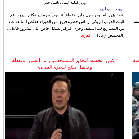
وزير المالية اللبناني ياسين جابر
بيروت ـ لبنان اليوم
عقد وزير المالية ياسين جابر اجتماعاً تنسيقياً مع مدير مكتب بيروت في
 للوسط
البنك الدولي انريكي ارماس حضره فريق من الخبراء خُصِّص لمتابعة عدد
من المشاريع قيد التنفيذ، وجرى التركيز بشكل خاص على مشروعLEAP ،
(المخصص لإعادة ا...
المزيد
ية
"إكس" تخطط لتحذير المستخدمين من الصور المعدلة
وماسك يلمّح للميزة الجديدة