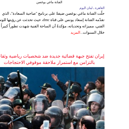
الفنانة ماغي بوغصن
القاهرة ـ لبنان اليوم
حلّت الفنانة ماغي بوغصن ضيفةً على برنامج "صاحبة السعادة"، الذي
تقدّمه الفنانة إسعاد يونس على قناة dmc، حيث تحدثت عن رؤيتها
الفني، مميزاته وتحدياته، مؤكدةً أن الساحة الفنية شهدت تطوراً كبيراً
خلال السنوات...
المزيد
إيران تفتح جبهة قضائية جديدة ضد شخصيات رياضية وثقاف
بالتزامن مع استمرار ملاحقة موقوفي الاحتجاجات