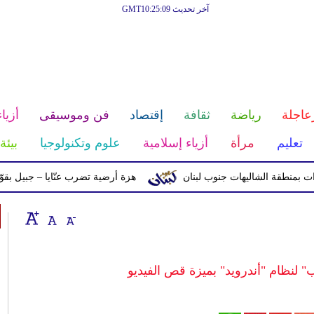
آخر تحديث GMT10:25:09
عاجلة
رياضة
ثقافة
إقتصاد
فن وموسيقى
أزياء
تعليم
مرأة
أزياء إسلامية
علوم وتكنولوجيا
بيئة
ة الشاليهات جنوب لبنان
هزة أرضية تضرب عنّايا – جبيل بقوّة 2.8 درجات على مقياس ريختر
 لنظام "أندرويد" بميزة قص الفيديو