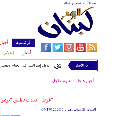
الأحد 9 آب / أغسطس 2026
الرئيسية
أخبار
أخبار
إعلام
إسرائيلية في رب ثلاثين
أخر الأخبار
توغل إسرائيلي في الخيام وتفجيرات بمنطق
أخبارعاجلة
»
علوم عاجل
"غوغل" تحدث تطبيق "يوتيوب"
07:25 2015 السبت ,28 شباط / فبراير
GMT