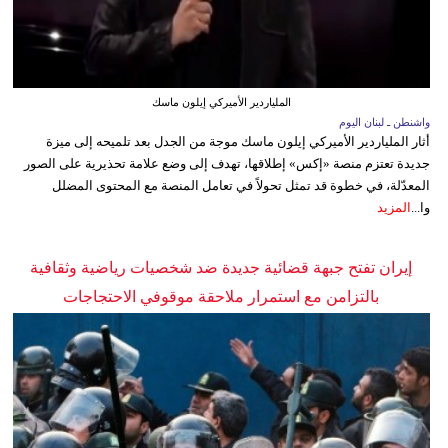
الملياردير الأميركي إيلون ماسك
واشنطن ـ لبنان اليوم
أثار الملياردير الأميركي إيلون ماسك موجة من الجدل بعد تلميحه إلى ميزة
جديدة تعتزم منصة «إكس» إطلاقها، تهدف إلى وضع علامة تحذيرية على الصور
المعدّلة، في خطوة قد تمثل تحولاً في تعامل المنصة مع المحتوى المضلل
وا...
المزيد
إيران تفتح جبهة قضائية جديدة ضد شخصيات رياضية وثقافية
بالتزامن مع استمرار ملاحقة موقوفي الاحتجاجات