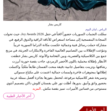
كاريس بشار
الرياض ـ لبنان اليوم
سجّلت النجمات السوريات حضوراً لافتاً في حفل Joy Awards 2026، حيث تحولت
السجادة البنفسجية إلى مساحة استعراض للأناقة الراقية والذوق الرفيع، في
مشاركة حملت رسائل فنية وجمالية عكست مكانة الدراما السورية عربياً.
وتنوّعت الإطلالات بين التصاميم العالمية الفاخرة والابتكارات الجريئة، في مزيج
جمع بين الكلاسيكية والعصرية، وبين الفخامة والأنوثة. كاريس بشار خطفت
الأنظار بإطلالة مخملية باللون الأخضر الزمردي، جاءت بقصة حورية أبرزت
رشاقتها، وتزينت بتفاصيل جانبية دقيقة منحت الفستان طابعاً ملكياً. واكتملت
إطلالتها بمجوهرات فاخرة ولمسات جمالية اعتمدت على مكياج سموكي
وتسريحة شعر كلاسيكية مرفوعة، لتحتفل بفوزها بجائزة أفضل ممثلة عربية
بحضور واثق وأنيق. بدورها، أطلت نور علي بفستان كلوش داكن بتصميم أنثوي
مستوحى من فساتين الأميرات، تميز بقصة مكش...
المزيد
آخر الأخبار الطبية
آخر الأخبار