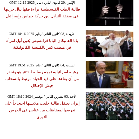
GMT 12:15 2025 الإثنين ,20 كانون الثاني / يناير
طالبة الطب الفلسطينية براءة فقها تنال حريتها
في صفقة التبادل بين حركة حماس وإسرائيل
GMT 18:16 2025 الأربعاء ,08 كانون الثاني / يناير
بابا الفاتيكان البابا فرانسيس يُعين أول امرأة
في منصب كبير بالكنيسة الكاثوليكية
GMT 19:51 2025 السبت ,04 كانون الثاني / يناير
رهينة اسرائيلية توجه رسالة لـ نتننياهو وتُحذر
من أن بقاءها على قيد الحياة مرتبط بانسحاب
جيش الإحتلال
GMT 18:10 2024 الأحد ,03 تشرين الثاني / نوفمبر
إيران تعتقل طالبة خلعت ملابسها احتجاجاً على
تعرضها لمضايقات من عناصر في الحرس
الثوري