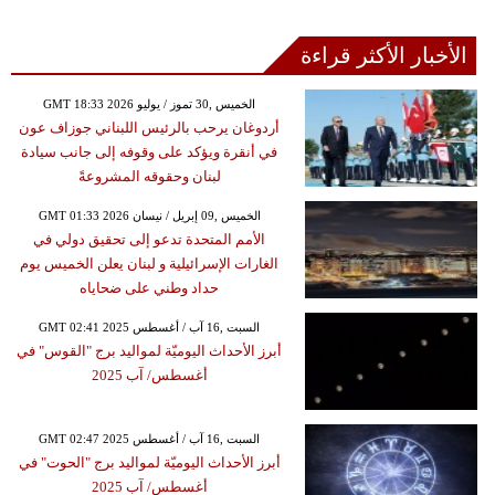
الأخبار الأكثر قراءة
GMT 18:33 2026 الخميس ,30 تموز / يوليو
أردوغان يرحب بالرئيس اللبناني جوزاف عون
في أنقرة ويؤكد على وقوفه إلى جانب سيادة
لبنان وحقوقه المشروعةً
GMT 01:33 2026 الخميس ,09 إبريل / نيسان
الأمم المتحدة تدعو إلى تحقيق دولي في
الغارات الإسرائيلية و لبنان يعلن الخميس يوم
حداد وطني على ضحاياه
GMT 02:41 2025 السبت ,16 آب / أغسطس
أبرز الأحداث اليوميّة لمواليد برج "القوس" في
أغسطس/ آب 2025
GMT 02:47 2025 السبت ,16 آب / أغسطس
أبرز الأحداث اليوميّة لمواليد برج "الحوت" في
أغسطس/ آب 2025