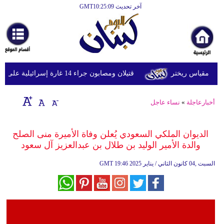
آخر تحديث GMT10:25:09
الرئيسية
أخبارعاجلة
رياضة
قتيلان ومصابون جراء 14 غارة إسرائيلية على شرق وجنوب لبنان
ثقافة
إقتصاد
أخبارعاجلة
»
نساء عاجل
فن
الديوان الملكي السعودي يُعلن وفاة الأميرة منى الصلح
وموسيقى
والدة الأمير الوليد بن طلال بن عبدالعزيز آل سعود
أزياء
19:46 2025 السبت ,04 كانون الثاني / يناير
GMT
صحة
وتغذية
سياحة