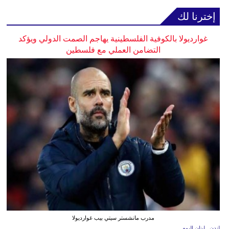
إخترنا لك
غوارديولا بالكوفية الفلسطينية يهاجم الصمت الدولي ويؤكد
التضامن العملي مع فلسطين
مدرب مانشستر سيتي بيب غوارديولا
لندن ـ لبنان اليوم