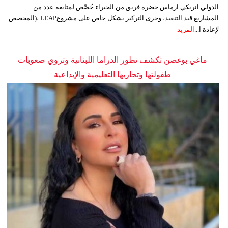
الدولي انريكي ارماس حضره فريق من الخبراء خُصِّص لمتابعة عدد من
المشاريع قيد التنفيذ، وجرى التركيز بشكل خاص على مشروعLEAP ،(المخصص
لإعادة ا...
المزيد
ماغي بوغصن تكشف تطور الدراما اللبنانية وتروي صعوبات
طفولتها وتجاربها التعليمية والإبداعية