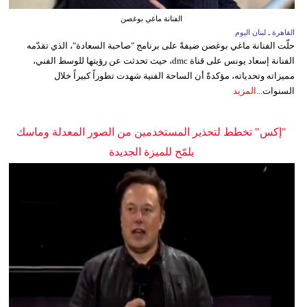
الفنانة ماغي بوغصن
القاهرة ـ لبنان اليوم
حلّت الفنانة ماغي بوغصن ضيفةً على برنامج "صاحبة السعادة"، الذي تقدّمه
الفنانة إسعاد يونس على قناة dmc، حيث تحدثت عن رؤيتها للوسط الفني،
مميزاته وتحدياته، مؤكدةً أن الساحة الفنية شهدت تطوراً كبيراً خلال
السنوات...
المزيد
"إكس" تخطط لتحذير المستخدمين من الصور المعدلة وماسك
يلمّح للميزة الجديدة