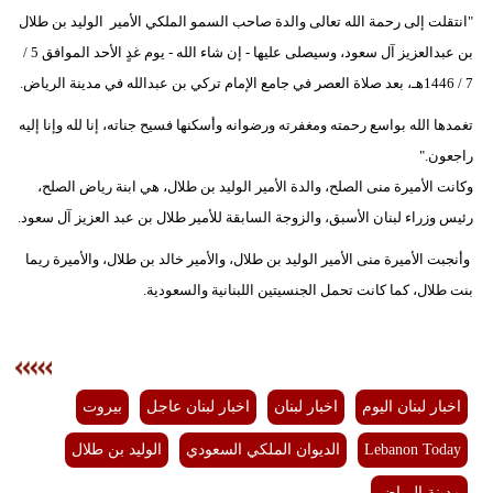
مدوَّنات
"انتقلت إلى رحمة الله تعالى والدة صاحب السمو الملكي الأمير الوليد بن طلال
بن عبدالعزيز آل سعود، وسيصلى عليها - إن شاء الله - يوم غدٍ الأحد الموافق 5 /
أبراج
7 / 1446هـ، بعد صلاة العصر في جامع الإمام تركي بن عبدالله في مدينة الرياض.
فيديو
تغمدها الله بواسع رحمته ومغفرته ورضوانه وأسكنها فسيح جناته، إنا لله وإنا إليه
راجعون."
سيارات
وكانت الأميرة منى الصلح، والدة الأمير الوليد بن طلال، هي ابنة رياض الصلح،
رئيس وزراء لبنان الأسبق، والزوجة السابقة للأمير طلال بن عبد العزيز آل سعود.
وأنجبت الأميرة منى الأمير الوليد بن طلال، والأمير خالد بن طلال، والأميرة ريما
بنت طلال، كما كانت تحمل الجنسيتين اللبنانية والسعودية.
اخبار لبنان اليوم
اخبار لبنان
اخبار لبنان عاجل
بيروت
Lebanon Today
الديوان الملكي السعودي
الوليد بن طلال
مدينة الرياض