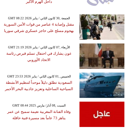
داخل الهرم الأكبر
GMT 08:22 2026 الجمعة ,30 كانون الثاني / يناير
مقتل وإصابة 4 عناصر من قوات الأمن السورية
بهجوم مسلح على حاجز عسكري شرقي سوريا
GMT 21:19 2026 الأربعاء ,07 كانون الثاني / يناير
عون يشارك في احتفال تسلم قبرص رئاسة
الاتحاد الأوروبي
GMT 23:53 2026 الخميس ,01 كانون الثاني / يناير
السعودية تطلق دليلاً موحداً لتنظيم الأنشطة
السياحية الساحلية وتعزيز جاذبية البحر الأحمر
GMT 08:44 2025 السبت ,08 آذار/ مارس
وفاة الفنانة المغربية نعيمة سميح عن عمر
يناهز 73 عاماً بعد مسيرة فنية حافلة