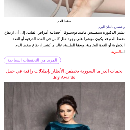
ضغط الدم
واشنطن ـ لبنان اليوم
تشير الدكتورة سيفينتش ماميدغوسينوفا، أخصائية أمراض القلب، إلى أن ارتفاع
ضغط الدم قد يكون مؤشرا على وجود خلل كامن في الغدة الدرقية أو الغدد
الكظرية أو الغدة النخامية. ووفقا للطبيبة، غالبا ما يُشير ارتفاع ضغط الدم
ا...
المزيد
المزيد من التحقيقات السياحية
نجمات الدراما السورية يخطفن الأنظار بإطلالات راقية في حفل
Joy Awards