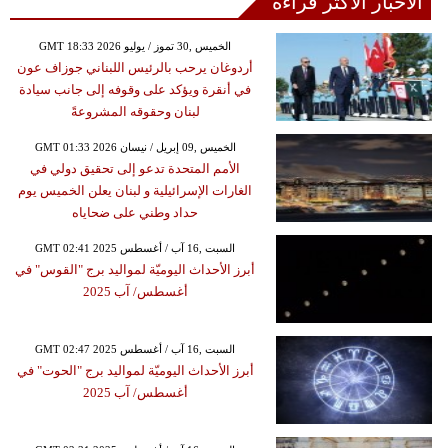
الأخبار الأكثر قراءة
GMT 18:33 2026 الخميس ,30 تموز / يوليو
أردوغان يرحب بالرئيس اللبناني جوزاف عون
في أنقرة ويؤكد على وقوفه إلى جانب سيادة
لبنان وحقوقه المشروعةً
GMT 01:33 2026 الخميس ,09 إبريل / نيسان
الأمم المتحدة تدعو إلى تحقيق دولي في
الغارات الإسرائيلية و لبنان يعلن الخميس يوم
حداد وطني على ضحاياه
GMT 02:41 2025 السبت ,16 آب / أغسطس
أبرز الأحداث اليوميّة لمواليد برج "القوس" في
أغسطس/ آب 2025
GMT 02:47 2025 السبت ,16 آب / أغسطس
أبرز الأحداث اليوميّة لمواليد برج "الحوت" في
أغسطس/ آب 2025