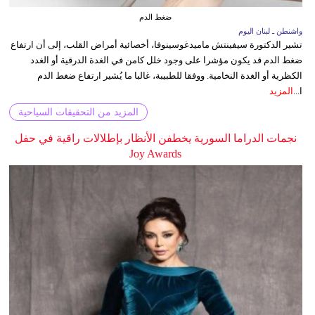
ضغط الدم
واشنطن ـ لبنان اليوم
تشير الدكتورة سيفينتش ماميدغوسينوفا، أخصائية أمراض القلب، إلى أن ارتفاع
ضغط الدم قد يكون مؤشرا على وجود خلل كامن في الغدة الدرقية أو الغدد
الكظرية أو الغدة النخامية. ووفقا للطبيبة، غالبا ما يُشير ارتفاع ضغط الدم
ا...
المزيد
المزيد من التحقيقات السياحية
نجمات الدراما السورية يخطفن الأنظار بإطلالات راقية في حفل
Joy Awards