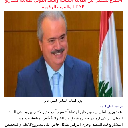
اجتماع تنسيقي بين المالية اللبنانية والبنك الدولي لمتابعة مشاريع
LEAP والتنمية الرقمية
وزير المالية اللبناني ياسين جابر
بيروت ـ لبنان اليوم
عقد وزير المالية ياسين جابر اجتماعاً تنسيقياً مع مدير مكتب بيروت في البنك
الدولي انريكي ارماس حضره فريق من الخبراء خُصِّص لمتابعة عدد من
المشاريع قيد التنفيذ، وجرى التركيز بشكل خاص على مشروعLEAP ،(المخصص