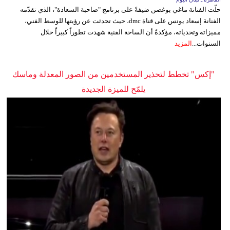
حلّت الفنانة ماغي بوغصن ضيفةً على برنامج "صاحبة السعادة"، الذي تقدّمه
الفنانة إسعاد يونس على قناة dmc، حيث تحدثت عن رؤيتها للوسط الفني،
مميزاته وتحدياته، مؤكدةً أن الساحة الفنية شهدت تطوراً كبيراً خلال
السنوات...
المزيد
"إكس" تخطط لتحذير المستخدمين من الصور المعدلة وماسك
يلمّح للميزة الجديدة