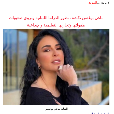
لإعادة ا...
المزيد
ماغي بوغصن تكشف تطور الدراما اللبنانية وتروي صعوبات
طفولتها وتجاربها التعليمية والإبداعية
الفنانة ماغي بوغصن
القاهرة ـ لبنان اليوم