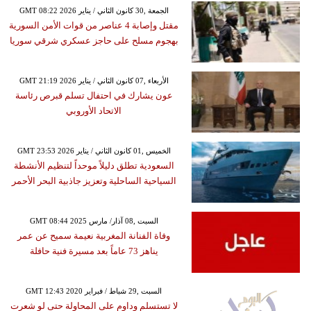
GMT 08:22 2026 الجمعة ,30 كانون الثاني / يناير
مقتل وإصابة 4 عناصر من قوات الأمن السورية
بهجوم مسلح على حاجز عسكري شرقي سوريا
GMT 21:19 2026 الأربعاء ,07 كانون الثاني / يناير
عون يشارك في احتفال تسلم قبرص رئاسة
الاتحاد الأوروبي
GMT 23:53 2026 الخميس ,01 كانون الثاني / يناير
السعودية تطلق دليلاً موحداً لتنظيم الأنشطة
السياحية الساحلية وتعزيز جاذبية البحر الأحمر
GMT 08:44 2025 السبت ,08 آذار/ مارس
وفاة الفنانة المغربية نعيمة سميح عن عمر
يناهز 73 عاماً بعد مسيرة فنية حافلة
GMT 12:43 2020 السبت ,29 شباط / فبراير
لا تستسلم وداوم على المحاولة حتى لو شعرت