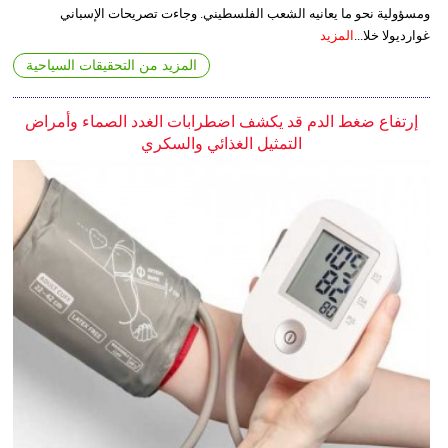
ومسؤولية نحو ما يعانيه الشعب الفلسطيني. وجاءت تصريحات الإسباني
غوارديولا خلا...
المزيد
المزيد من التحقيقات السياحية
إرتفاع ضغط الدم قد يكشف اضطرابات الغدد الصماء وأمراض
التمثيل الغذائي والسكري