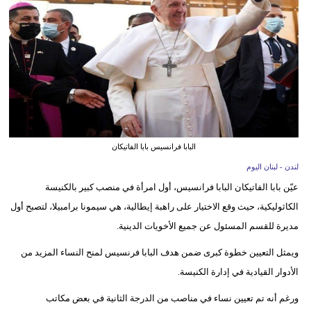
وسفر
ديكور
أخبار
إعلام
تعليم
البابا فرانسيس بابا الفاتيكان
مرأة
لندن - لبنان اليوم
عيّن بابا الفاتيكان البابا فرانسيس، أول امرأة في منصب كبير بالكنيسة
أزياء
الكاثوليكية، حيث وقع الاختيار على راهبة إيطالية، هي سيمونا برامبيلا، لتصبح أول
إسلامية
مديرة للقسم المسئول عن جميع الأخويات الدينية.
علوم
ويمثل التعيين خطوة كبرى ضمن هدف البابا فرنسيس لمنح النساء المزيد من
وتكنولوجيا
الأدوار القيادية في إدارة الكنيسة.
بيئة
ورغم أنه تم تعيين نساء في مناصب من الدرجة الثانية في بعض مكاتب