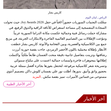
كاريس بشار
الرياض ـ لبنان اليوم
سجّلت النجمات السوريات حضوراً لافتاً في حفل Joy Awards 2026، حيث تحولت
السجادة البنفسجية إلى مساحة استعراض للأناقة الراقية والذوق الرفيع، في
مشاركة حملت رسائل فنية وجمالية عكست مكانة الدراما السورية عربياً.
وتنوّعت الإطلالات بين التصاميم العالمية الفاخرة والابتكارات الجريئة، في مزيج
جمع بين الكلاسيكية والعصرية، وبين الفخامة والأنوثة. كاريس بشار خطفت
الأنظار بإطلالة مخملية باللون الأخضر الزمردي، جاءت بقصة حورية أبرزت
رشاقتها، وتزينت بتفاصيل جانبية دقيقة منحت الفستان طابعاً ملكياً. واكتملت
إطلالتها بمجوهرات فاخرة ولمسات جمالية اعتمدت على مكياج سموكي
وتسريحة شعر كلاسيكية مرفوعة، لتحتفل بفوزها بجائزة أفضل ممثلة عربية
بحضور واثق وأنيق. بدورها، أطلت نور علي بفستان كلوش داكن بتصميم أنثوي
مستوحى من فساتين الأميرات، تميز بقصة مكش...
المزيد
آخر الأخبار الطبية
آخر الأخبار