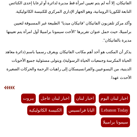
الفاتيكان، إلا أنه لم يتم تعيين امرأة قط مديرة لدائرة أو لرعايا إحدى الكنائس
مدوَّنات
التابعة للكوريا الرومانية، وهو الجهاز الإداري المركزي للكنيسة الكاثوليكية.
أبراج
وأكد مركز تلفزيون الفاتيكان "فاتيكان ميديا" الطبيعة غير المسبوقة لتعيين
فيديو
برامبيلا، حيث حمل عنوان تقريرها "الأخت سيمونا برامبيلا أول امرأة يتم تعيينها
مديرة بالفاتيكان".
سيارات
يذكر أن المكتب هو أحد أهم مكاتب الفاتيكان. ويعرف رسميا باسم (دائرة معاهد
الحياة المكرسة وجمعيات الحياة الرسولية)، ويتولى مسئولية جميع الأخويات
الدينية، من اليسوعيين والفرانسيسكان إلى راهبات الرحمة والحركات الصغيرة
الأحدث عهدا.
اخبار لبنان اليوم
اخبار لبنان
اخبار لبنان عاجل
بيروت
Lebanon Today
البابا فرانسيس
الكنيسة الكاثوليكية
سيمونا برامبيلا