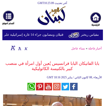
آخر تحديث GMT10:25:09
الرئيسية
أخبارعاجلة
رياضة
قتيلان ومصابون جراء 14 غارة إسرائيلية على شرق وجنوب لبنان
ثقافة
إقتصاد
أخبارعاجلة
»
نساء عاجل
فن
بابا الفاتيكان البابا فرانسيس يُعين أول امرأة في منصب
وموسيقى
كبير بالكنيسة الكاثوليكية
أزياء
18:16 2025 الأربعاء ,08 كانون الثاني / يناير
GMT
صحة
وتغذية
سياحة