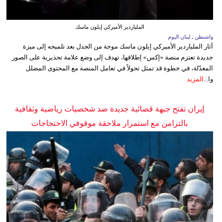
الملياردير الأميركي إيلون ماسك
واشنطن ـ لبنان اليوم
أثار الملياردير الأميركي إيلون ماسك موجة من الجدل بعد تلميحه إلى ميزة
جديدة تعتزم منصة «إكس» إطلاقها، تهدف إلى وضع علامة تحذيرية على الصور
المعدّلة، في خطوة قد تمثل تحولاً في تعامل المنصة مع المحتوى المضلل
وا...
المزيد
إيران تفتح جبهة قضائية جديدة ضد شخصيات رياضية وثقافية
بالتزامن مع استمرار ملاحقة موقوفي الاحتجاجات