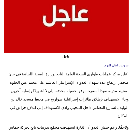
وسفر
ديكور
أخبار
إعلام
تعليم
عاجل
بيروت ـ لبنان اليوم
مرأة
أعلن مركز عمليات طوارئ الصحة العامة التابع لوزارة الصحة اللبنانية في بيان
أزياء
صحفي ارتفاع عدد شهداء العدوان الإسرائيلي الغاشم على مخيم عين الحلوة
إسلامية
بمحيط مدينة صيدا أسفرت، وفق حصيلة محدثة، إلى 13شهيدًا وإصابة آخرين.
وجاء الاستهداف بإطلاق طائرات إسرائيلية صواريخ في محيط مسجد خالد بن
علوم
الوليد بالشارع التحتاني داخل المخيم، وادى الاستهداف إلى اندلاع حرائق في
وتكنولوجيا
المكان.
بيئة
ولاحقًا، زعم جيش العدو أن الغارة استهدفت مجمّع تدريبات تابع لحركة حماس