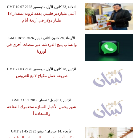
GMT 19:07 2025 الثلاثاء ,23 كانون الأول / ديسمبر
أغنى ملياردير فلبيني يفقد ثروته بمقدار 18
مليار دولار في أربعة أيام
GMT 18:38 2026 الأربعاء ,28 كانون الثاني / يناير
واتساب يتيح الدردشة عبر منصات أخرى في
أوروبا
GMT 22:03 2020 الإثنين ,28 كانون الأول / ديسمبر
طريقة عمل مكياج لامع للعروس
GMT 11:57 2019 الإثنين ,01 إبريل / نيسان
شهر يحمل الأخبار السارّة ستغمرك القناعة
والسعادة أ
GMT 21:45 2023 الأربعاء ,14 حزيران / يونيو
ديكور أنيق يجمع بين البساطة والوظائفية