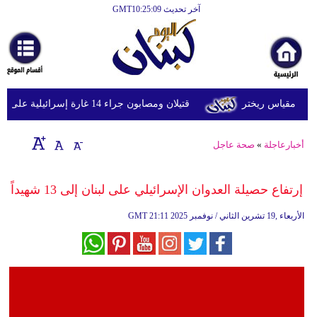
آخر تحديث GMT10:25:09
الرئيسية
أخبارعاجلة
رياضة
قتيلان ومصابون جراء 14 غارة إسرائيلية على شرق وجنوب لبنان
ثقافة
إقتصاد
أخبارعاجلة
»
صحة عاجل
فن
إرتفاع حصيلة العدوان الإسرائيلي على لبنان إلى 13 شهيداً
وموسيقى
21:11 2025 الأربعاء ,19 تشرين الثاني / نوفمبر
GMT
أزياء
صحة
وتغذية
سياحة