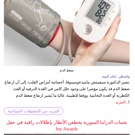
ضغط الدم
واشنطن ـ لبنان اليوم
تشير الدكتورة سيفينتش ماميدغوسينوفا، أخصائية أمراض القلب، إلى أن ارتفاع
ضغط الدم قد يكون مؤشرا على وجود خلل كامن في الغدة الدرقية أو الغدد
الكظرية أو الغدة النخامية. ووفقا للطبيبة، غالبا ما يُشير ارتفاع ضغط الدم
ا...
المزيد
المزيد من التحقيقات السياحية
نجمات الدراما السورية يخطفن الأنظار بإطلالات راقية في حفل
Joy Awards