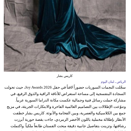
كاريس بشار
الرياض ـ لبنان اليوم
سجّلت النجمات السوريات حضوراً لافتاً في حفل Joy Awards 2026، حيث تحولت
السجادة البنفسجية إلى مساحة استعراض للأناقة الراقية والذوق الرفيع، في
مشاركة حملت رسائل فنية وجمالية عكست مكانة الدراما السورية عربياً.
وتنوّعت الإطلالات بين التصاميم العالمية الفاخرة والابتكارات الجريئة، في مزيج
جمع بين الكلاسيكية والعصرية، وبين الفخامة والأنوثة. كاريس بشار خطفت
الأنظار بإطلالة مخملية باللون الأخضر الزمردي، جاءت بقصة حورية أبرزت
رشاقتها، وتزينت بتفاصيل جانبية دقيقة منحت الفستان طابعاً ملكياً. واكتملت