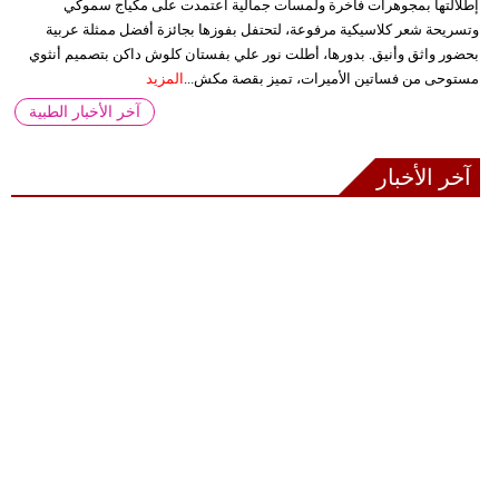
إطلالتها بمجوهرات فاخرة ولمسات جمالية اعتمدت على مكياج سموكي
وتسريحة شعر كلاسيكية مرفوعة، لتحتفل بفوزها بجائزة أفضل ممثلة عربية
بحضور واثق وأنيق. بدورها، أطلت نور علي بفستان كلوش داكن بتصميم أنثوي
مستوحى من فساتين الأميرات، تميز بقصة مكش...
المزيد
آخر الأخبار الطبية
آخر الأخبار