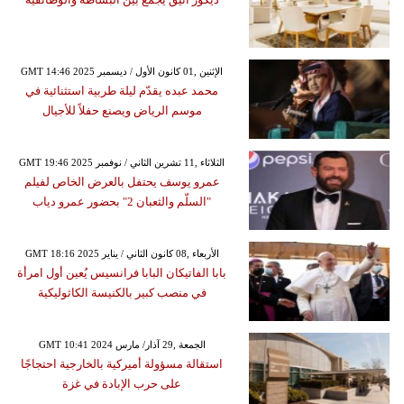
GMT 14:46 2025 الإثنين ,01 كانون الأول / ديسمبر
محمد عبده يقدّم ليلة طربية استثنائية في
موسم الرياض ويصنع حفلاً للأجيال
GMT 19:46 2025 الثلاثاء ,11 تشرين الثاني / نوفمبر
عمرو يوسف يحتفل بالعرض الخاص لفيلم
"السلّم والثعبان 2" بحضور عمرو دياب
GMT 18:16 2025 الأربعاء ,08 كانون الثاني / يناير
بابا الفاتيكان البابا فرانسيس يُعين أول امرأة
في منصب كبير بالكنيسة الكاثوليكية
GMT 10:41 2024 الجمعة ,29 آذار/ مارس
استقالة مسؤولة أميركية بالخارجية احتجاجًا
على حرب الإبادة في غزة