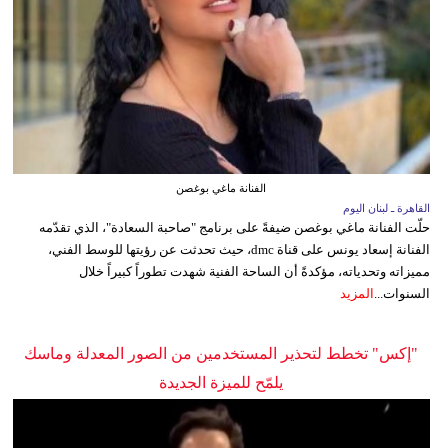
الفنانة ماغي بوغصن
القاهرة ـ لبنان اليوم
حلّت الفنانة ماغي بوغصن ضيفةً على برنامج "صاحبة السعادة"، الذي تقدّمه
الفنانة إسعاد يونس على قناة dmc، حيث تحدثت عن رؤيتها للوسط الفني،
مميزاته وتحدياته، مؤكدةً أن الساحة الفنية شهدت تطوراً كبيراً خلال
السنوات...
المزيد
"إكس" تخطط لتحذير المستخدمين من الصور المعدلة وماسك
يلمّح للميزة الجديدة