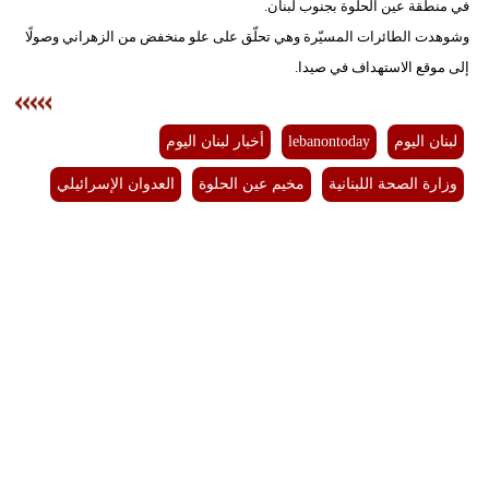
في منطقة عين الحلوة بجنوب لبنان.
مدوَّنات
وشوهدت الطائرات المسيّرة وهي تحلّق على علو منخفض من الزهراني وصولًا
أبراج
إلى موقع الاستهداف في صيدا.
فيديو
لبنان اليوم
lebanontoday
أخبار لبنان اليوم
سيارات
وزارة الصحة اللبنانية
مخيم عين الحلوة
العدوان الإسرائيلي