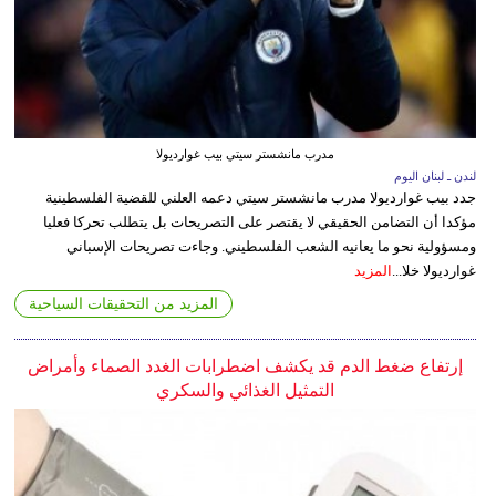
مدرب مانشستر سيتي بيب غوارديولا
لندن ـ لبنان اليوم
جدد بيب غوارديولا مدرب مانشستر سيتي دعمه العلني للقضية الفلسطينية
مؤكدا أن التضامن الحقيقي لا يقتصر على التصريحات بل يتطلب تحركا فعليا
ومسؤولية نحو ما يعانيه الشعب الفلسطيني. وجاءت تصريحات الإسباني
غوارديولا خلا...
المزيد
المزيد من التحقيقات السياحية
إرتفاع ضغط الدم قد يكشف اضطرابات الغدد الصماء وأمراض
التمثيل الغذائي والسكري