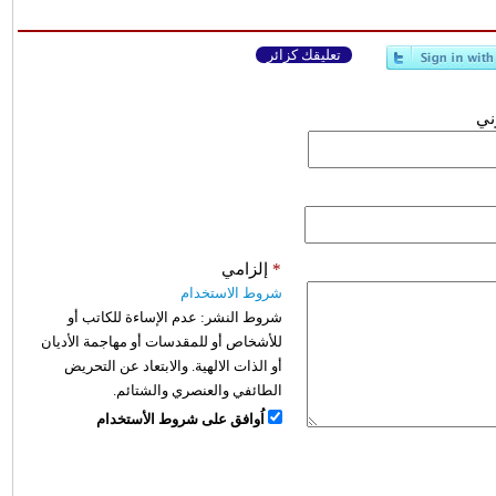
تعليقك كزائر
وني
*
إلزامي
شروط الاستخدام
شروط النشر:
عدم الإساءة للكاتب أو
للأشخاص أو للمقدسات أو مهاجمة الأديان
أو الذات الالهية. والابتعاد عن التحريض
الطائفي والعنصري والشتائم.
اُوافق على شروط الأستخدام