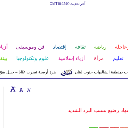
آخر تحديث GMT10:25:09
عاجلة
رياضة
ثقافة
إقتصاد
فن وموسيقى
أزياء
تعليم
مرأة
أزياء إسلامية
علوم وتكنولوجيا
بيئة
ة الشاليهات جنوب لبنان
هزة أرضية تضرب عنّايا – جبيل بقوّة 2.8 درجات على مقياس ريختر
اد رضيع بسبب البرد الشديد