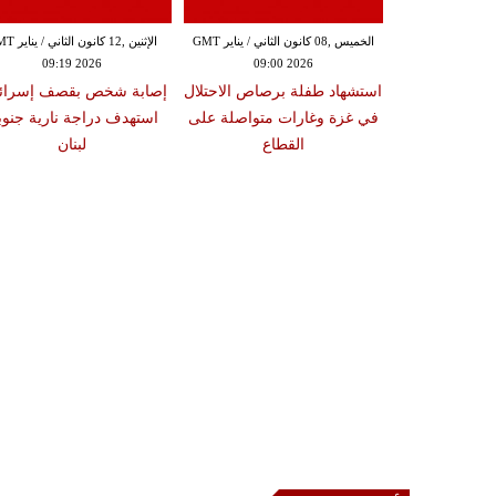
السبت ,27 كانون الأول / ديسمبر GMT
الخميس ,08 كانون الثاني / يناير GMT
الإثنين ,12 كانون ا
09:19 2026
09:00 2026
21:41
أطباء السودان تؤكد مقتل 200
استشهاد طفلة برصاص الاحتلال
إصابة شخص بقصف إسرائي
ية عرقية في
في غزة وغارات متواصلة على
استهدف دراجة نارية جنو
ارفور
القطاع
لبنان