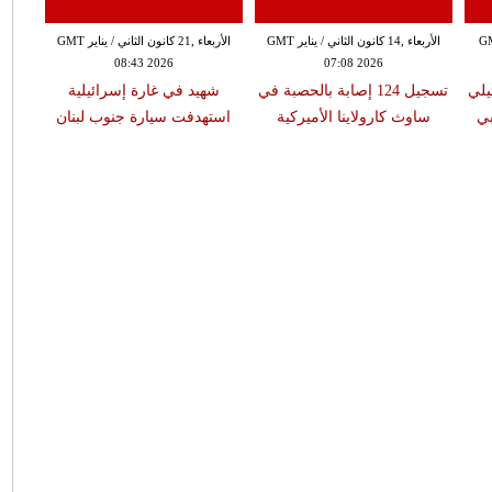
لثاني / يناير GMT
الأربعاء ,14 كانون الثاني / يناير GMT
الأربعاء ,21 كانون الثاني / يناير GMT
08:43 2026
07:08 2026
لي
تسجيل 124 إصابة بالحصبة في
شهيد في غارة إسرائيلية
بي
ساوث كارولاينا الأميركية
استهدفت سيارة جنوب لبنان