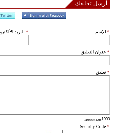
أرسل تعليقك
*
الإسم
*
البريد الألكتر
*
عنوان التعليق
*
تعليق
: Characters Left
Security Code
*