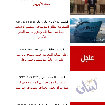
الاتحاد الأوروبي
GMT 23:53 2026 الخميس ,01 كانون الثاني / يناير
السعودية تطلق دليلاً موحداً لتنظيم الأنشطة
السياحية الساحلية وتعزيز جاذبية البحر
الأحمر
GMT 08:44 2025 السبت ,08 آذار/ مارس
وفاة الفنانة المغربية نعيمة سميح عن عمر
يناهز 73 عاماً بعد مسيرة فنية حافلة
GMT 12:43 2020 السبت ,29 شباط / فبراير
لا تستسلم وداوم على المحاولة حتى لو
شعرت أن بعض الحواجز تنصب في طريقك