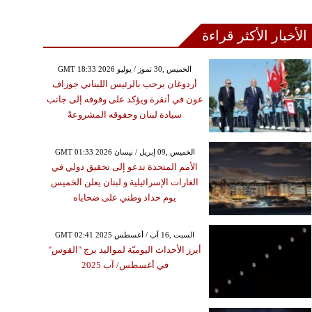
الأخبار الأكثر قراءة
GMT 18:33 2026 الخميس ,30 تموز / يوليو
أردوغان يرحب بالرئيس اللبناني جوزاف
عون في أنقرة ويؤكد على وقوفه إلى جانب
سيادة لبنان وحقوقه المشروعةً
GMT 01:33 2026 الخميس ,09 إبريل / نيسان
الأمم المتحدة تدعو إلى تحقيق دولي في
الغارات الإسرائيلية و لبنان يعلن الخميس
يوم حداد وطني على ضحاياه
GMT 02:41 2025 السبت ,16 آب / أغسطس
أبرز الأحداث اليوميّة لمواليد برج "القوس"
في أغسطس/ آب 2025