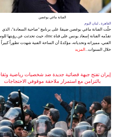
الفنانة ماغي بوغصن
القاهرة ـ لبنان اليوم
حلّت الفنانة ماغي بوغصن ضيفةً على برنامج "صاحبة السعادة"، الذي
تقدّمه الفنانة إسعاد يونس على قناة dmc، حيث تحدثت عن رؤيتها
الفني، مميزاته وتحدياته، مؤكدةً أن الساحة الفنية شهدت تطوراً كبيراً
خلال السنوات...
المزيد
إيران تفتح جبهة قضائية جديدة ضد شخصيات رياضية وثقاف
بالتزامن مع استمرار ملاحقة موقوفي الاحتجاجات