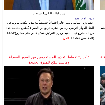
وزير المالية اللبناني ياسين جابر
بيروت ـ لبنان اليوم
عقد وزير المالية ياسين جابر اجتماعاً تنسيقياً مع مدير مكتب بيروت في
 للوسط
البنك الدولي انريكي ارماس حضره فريق من الخبراء خُصِّص لمتابعة عدد
من المشاريع قيد التنفيذ، وجرى التركيز بشكل خاص على مشروعLEAP ،
(المخصص لإعادة ا...
المزيد
ية
"إكس" تخطط لتحذير المستخدمين من الصور المعدلة
وماسك يلمّح للميزة الجديدة