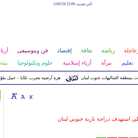
آخر تحديث GMT10:25:09
عاجلة
رياضة
ثقافة
إقتصاد
فن وموسيقى
أزياء
تعليم
مرأة
أزياء إسلامية
علوم وتكنولوجيا
بيئة
ة الشاليهات جنوب لبنان
هزة أرضية تضرب عنّايا – جبيل بقوّة 2.8 درجات على مقياس ريختر
استهدف دراجة نارية جنوبي لبنان