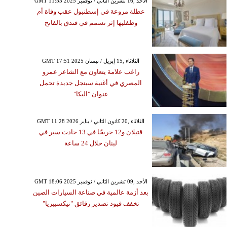
GMT 11:53 2025 الأحد ,16 تشرين الثاني / نوفمبر
عطلة مروعة في إسطنبول عقب وفاة أم
وطفليها إثر تسمم في فندق بالفاتح
GMT 17:51 2025 الثلاثاء ,15 إبريل / نيسان
راغب علامة يتعاون مع الشاعر عمرو
المصري في أغنية سينجل جديدة تحمل
عنوان "البكا"
GMT 11:28 2026 الثلاثاء ,20 كانون الثاني / يناير
قتيلان و12 جريحًا في 13 حادث سير في
لبنان خلال 24 ساعة
GMT 18:06 2025 الأحد ,09 تشرين الثاني / نوفمبر
بعد أزمة عالمية في صناعة السيارات الصين
تخفف قيود تصدير رقائق "نيكسبيريا"