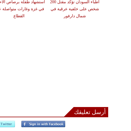
ذر من تفشي
أطباء السودان تؤكد مقتل 200
استشهاد طفلة برصاص الاحت
فور بعد تسجيل
شخص على خلفية عرقية في
في غزة وغارات متواصلة 
شمال دارفور
القطاع
أرسل تعليقك