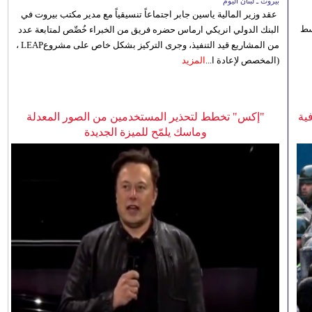
بيروت ـ لبنان اليوم
عقد وزير المالية ياسين جابر اجتماعاً تنسيقياً مع مدير مكتب بيروت في
 للوسط
البنك الدولي انريكي ارماس حضره فريق من الخبراء خُصِّص لمتابعة عدد
من المشاريع قيد التنفيذ، وجرى التركيز بشكل خاص على مشروعLEAP ،
(المخصص لإعادة ا...
المزيد
ية
"إكس" تخطط لتحذير المستخدمين من الصور المعدلة
وماسك يلمّح للميزة الجديدة