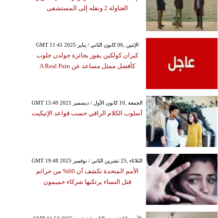
العتاولة 2 ونقله إلى المستشفى
GMT 11:41 2025 الإثنين ,06 كانون الثاني / يناير
كيران كولكين يفوز بجائزة جولدن جلوب
كأفضل ممثل مساعد عن A Real Pain
GMT 15:40 2021 الجمعة ,10 كانون الأول / ديسمبر
أسلوب الكلام الراقي حسب قواعد الإتيكيت
GMT 19:48 2025 الثلاثاء ,25 تشرين الثاني / نوفمبر
الأمم المتحدة تكشف أن 60% من جرائم
قتل النساء يرتكبها شركاء حميمون