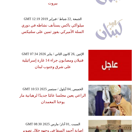
بيروت
GMT 12:19 2019 الجمعة ,22 شباط / فبراير
ميلواكي باكس يستأنف نشاطه في دوري
السلة الأميركي بفوز ثمين على سلتيكس
GMT 07:34 2026 الإثنين ,26 كانون الثاني / يناير
قتيلان ومصابون جراء 14 غارة إسرائيلية
على شرق وجنوب لبنان
GMT 10:53 2025 الخميس ,04 أيلول / سبتمبر
الراعي يعين مجلسا عامًا جديدًا لرهبانية مار
يوحنا المعمدان
GMT 08:30 2025 السبت ,01 آذار/ مارس
إصابة أحمد السقا في وجهه خلال تصوير