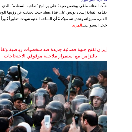
القاهرة ـ لبنان اليوم
حلّت الفنانة ماغي بوغصن ضيفةً على برنامج "صاحبة السعادة"، الذي
تقدّمه الفنانة إسعاد يونس على قناة dmc، حيث تحدثت عن رؤيتها
الفني، مميزاته وتحدياته، مؤكدةً أن الساحة الفنية شهدت تطوراً كبيراً
خلال السنوات...
المزيد
إيران تفتح جبهة قضائية جديدة ضد شخصيات رياضية وثقاف
بالتزامن مع استمرار ملاحقة موقوفي الاحتجاجات