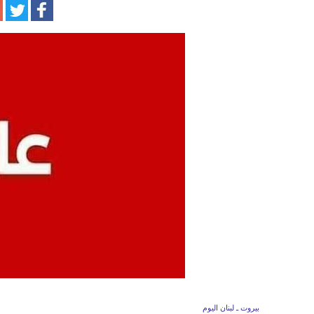
بيروت ـ لبنان اليوم