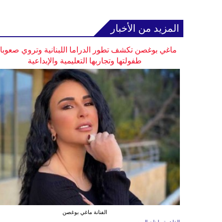
المزيد من الأخبار
ماغي بوغصن تكشف تطور الدراما اللبنانية وتروي صعوب
طفولتها وتجاربها التعليمية والإبداعية
الفنانة ماغي بوغصن