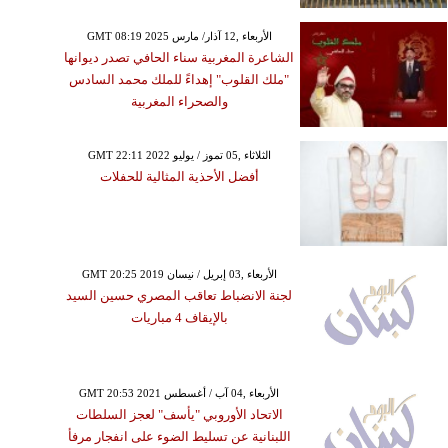
GMT 08:19 2025 الأربعاء ,12 آذار/ مارس
الشاعرة المغربية سناء الحافي تصدر ديوانها
"ملك القلوب" إهداءً للملك محمد السادس
والصحراء المغربية
GMT 22:11 2022 الثلاثاء ,05 تموز / يوليو
أفضل الأحذية المثالية للحفلات
GMT 20:25 2019 الأربعاء ,03 إبريل / نيسان
لجنة الانضباط تعاقب المصري حسين السيد
بالإيقاف 4 مباريات
GMT 20:53 2021 الأربعاء ,04 آب / أغسطس
الاتحاد الأوروبي "يأسف" لعجز السلطات
اللبنانية عن تسليط الضوء على انفجار مرفأ