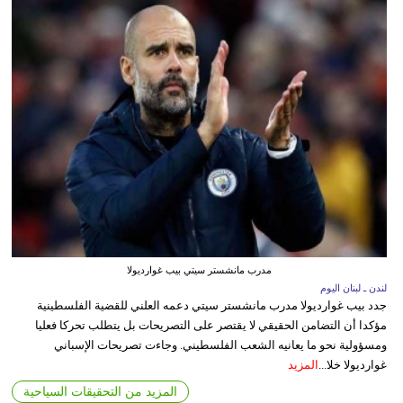
مدرب مانشستر سيتي بيب غوارديولا
لندن ـ لبنان اليوم
جدد بيب غوارديولا مدرب مانشستر سيتي دعمه العلني للقضية الفلسطينية
مؤكدا أن التضامن الحقيقي لا يقتصر على التصريحات بل يتطلب تحركا فعليا
ومسؤولية نحو ما يعانيه الشعب الفلسطيني. وجاءت تصريحات الإسباني
غوارديولا خلا...
المزيد
المزيد من التحقيقات السياحية