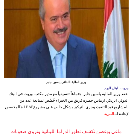
وزير المالية اللبناني ياسين جابر
بيروت ـ لبنان اليوم
عقد وزير المالية ياسين جابر اجتماعاً تنسيقياً مع مدير مكتب بيروت في البنك
الدولي انريكي ارماس حضره فريق من الخبراء خُصِّص لمتابعة عدد من
المشاريع قيد التنفيذ، وجرى التركيز بشكل خاص على مشروعLEAP ،(المخصص
لإعادة ا...
المزيد
ماغي بوغصن تكشف تطور الدراما اللبنانية وتروي صعوبات