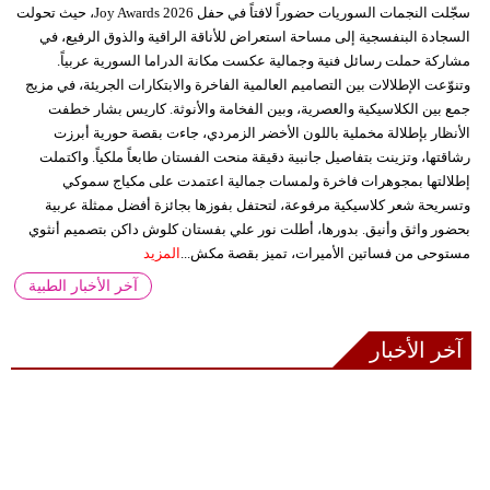
سجّلت النجمات السوريات حضوراً لافتاً في حفل Joy Awards 2026، حيث تحولت
السجادة البنفسجية إلى مساحة استعراض للأناقة الراقية والذوق الرفيع، في
مشاركة حملت رسائل فنية وجمالية عكست مكانة الدراما السورية عربياً.
وتنوّعت الإطلالات بين التصاميم العالمية الفاخرة والابتكارات الجريئة، في مزيج
جمع بين الكلاسيكية والعصرية، وبين الفخامة والأنوثة. كاريس بشار خطفت
الأنظار بإطلالة مخملية باللون الأخضر الزمردي، جاءت بقصة حورية أبرزت
رشاقتها، وتزينت بتفاصيل جانبية دقيقة منحت الفستان طابعاً ملكياً. واكتملت
إطلالتها بمجوهرات فاخرة ولمسات جمالية اعتمدت على مكياج سموكي
وتسريحة شعر كلاسيكية مرفوعة، لتحتفل بفوزها بجائزة أفضل ممثلة عربية
بحضور واثق وأنيق. بدورها، أطلت نور علي بفستان كلوش داكن بتصميم أنثوي
مستوحى من فساتين الأميرات، تميز بقصة مكش...
المزيد
آخر الأخبار الطبية
آخر الأخبار