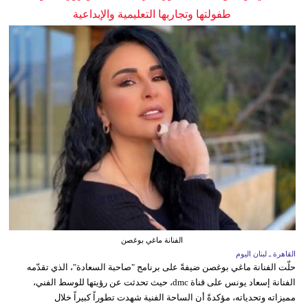
طفولتها وتجاربها التعليمية والإبداعية
الفنانة ماغي بوغصن
القاهرة ـ لبنان اليوم
حلّت الفنانة ماغي بوغصن ضيفةً على برنامج "صاحبة السعادة"، الذي تقدّمه
الفنانة إسعاد يونس على قناة dmc، حيث تحدثت عن رؤيتها للوسط الفني،
مميزاته وتحدياته، مؤكدةً أن الساحة الفنية شهدت تطوراً كبيراً خلال