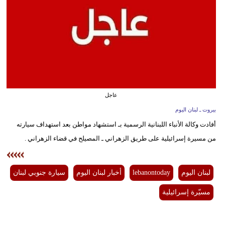
وسفر
ديكور
أخبار
إعلام
تعليم
عاجل
بيروت ـ لبنان اليوم
مرأة
أفادت وكالة الأنباء اللبنانية الرسمية بـ استشهاد مواطن بعد استهداف سيارته
أزياء
من مسيرة إسرائيلية على طريق الزهراني ـ المصيلح في قضاء الزهراني .
إسلامية
علوم
لبنان اليوم
lebanontoday
أخبار لبنان اليوم
سيارة جنوبي لبنان
وتكنولوجيا
مسيّرة إسرائيلية
بيئة