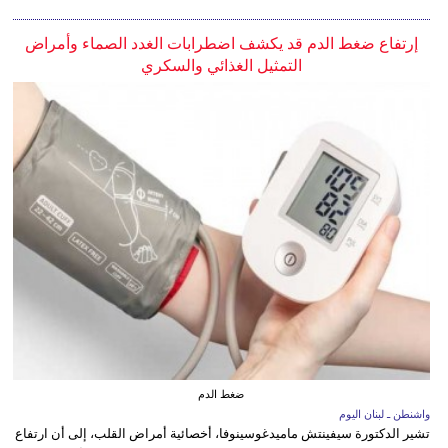
إرتفاع ضغط الدم قد يكشف اضطرابات الغدد الصماء وأمراض
التمثيل الغذائي والسكري
ضغط الدم
واشنطن ـ لبنان اليوم
تشير الدكتورة سيفينتش ماميدغوسينوفا، أخصائية أمراض القلب، إلى أن ارتفاع