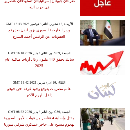
ضربتان جويتان إسرائيليتان تستهدفان عنصرين
في حزب الله
GMT 15:43 2025 الأربعاء ,12 تشرين الثاني / نوفمبر
وزير الخارجية السوري يزور لندن بعد رفع
العقوبات عن الرئيس أحمد الشرع
GMT 16:10 2026 الجمعة ,09 كانون الثاني / يناير
سابك تحقق 440 مليون ريال أرباحا صافية عام
2025
GMT 19:42 2021 الثلاثاء ,16 آذار/ مارس
عالم مصريات يتوقع وجود غرفة دفن خوفو
داخل الهرم الأكبر
GMT 08:22 2026 الجمعة ,30 كانون الثاني / يناير
مقتل وإصابة 4 عناصر من قوات الأمن السورية
بهجوم مسلح على حاجز عسكري شرقي سوريا