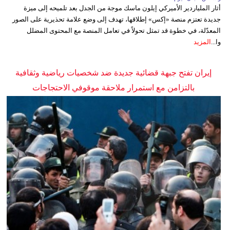
أثار الملياردير الأميركي إيلون ماسك موجة من الجدل بعد تلميحه إلى ميزة
جديدة تعتزم منصة «إكس» إطلاقها، تهدف إلى وضع علامة تحذيرية على الصور
المعدّلة، في خطوة قد تمثل تحولاً في تعامل المنصة مع المحتوى المضلل
وا...
المزيد
إيران تفتح جبهة قضائية جديدة ضد شخصيات رياضية وثقافية
بالتزامن مع استمرار ملاحقة موقوفي الاحتجاجات