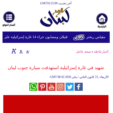
آخر تحديث GMT10:25:09
الرئيسية
أخبارعاجلة
رياضة
قتيلان ومصابون جراء 14 غارة إسرائيلية على شرق وجنوب لبنان
ثقافة
إقتصاد
أخبارعاجلة
»
صحة عاجل
فن
شهيد في غارة إسرائيلية استهدفت سيارة جنوب لبنان
وموسيقى
08:43 2026 الأربعاء ,21 كانون الثاني / يناير
GMT
أزياء
صحة
وتغذية
سياحة