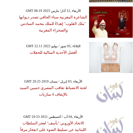
GMT 08:19 2025 الأربعاء ,12 آذار/ مارس
الشاعرة المغربية سناء الحافي تصدر ديوانها
"ملك القلوب" إهداءً للملك محمد السادس
والصحراء المغربية
GMT 22:11 2022 الثلاثاء ,05 تموز / يوليو
أفضل الأحذية المثالية للحفلات
GMT 20:25 2019 الأربعاء ,03 إبريل / نيسان
لجنة الانضباط تعاقب المصري حسين السيد
بالإيقاف 4 مباريات
GMT 20:53 2021 الأربعاء ,04 آب / أغسطس
الاتحاد الأوروبي "يأسف" لعجز السلطات
اللبنانية عن تسليط الضوء على انفجار مرفأ