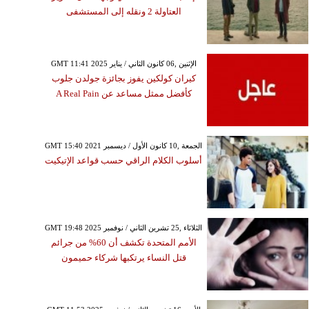
العتاولة 2 ونقله إلى المستشفى
GMT 11:41 2025 الإثنين ,06 كانون الثاني / يناير
كيران كولكين يفوز بجائزة جولدن جلوب
كأفضل ممثل مساعد عن A Real Pain
GMT 15:40 2021 الجمعة ,10 كانون الأول / ديسمبر
أسلوب الكلام الراقي حسب قواعد الإتيكيت
GMT 19:48 2025 الثلاثاء ,25 تشرين الثاني / نوفمبر
الأمم المتحدة تكشف أن 60% من جرائم
قتل النساء يرتكبها شركاء حميمون