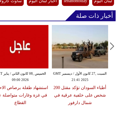
لبنان اليوم
lebanontoday
أخبار لبنان اليوم
ساوث كارولاين
أخبار ذات صلة
الجمعة ,26 كانون الأول / ديسمبر GMT
السبت ,27 كانون الأول / ديسمبر GMT
الخميس ,08 ك
09:00 2026
21:41 2025
19:00
ذر من تفشي
أطباء السودان تؤكد مقتل 200
استشهاد طفلة برصاص الاحت
فور بعد تسجيل
شخص على خلفية عرقية في
في غزة وغارات متواصلة 
شمال دارفور
القطاع