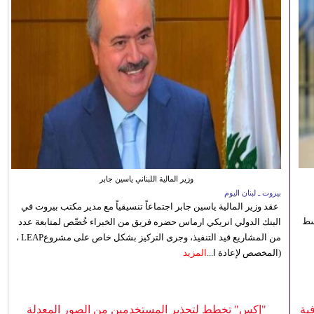
وزير المالية اللبناني ياسين جابر
بيروت ـ لبنان اليوم
عقد وزير المالية ياسين جابر اجتماعاً تنسيقياً مع مدير مكتب بيروت في
 للوسط
البنك الدولي انريكي ارماس حضره فريق من الخبراء خُصِّص لمتابعة عدد
من المشاريع قيد التنفيذ، وجرى التركيز بشكل خاص على مشروعLEAP ،
(المخصص لإعادة ا...
المزيد
ية
"إكس" تخطط لتحذير المستخدمين من الصور المعدلة