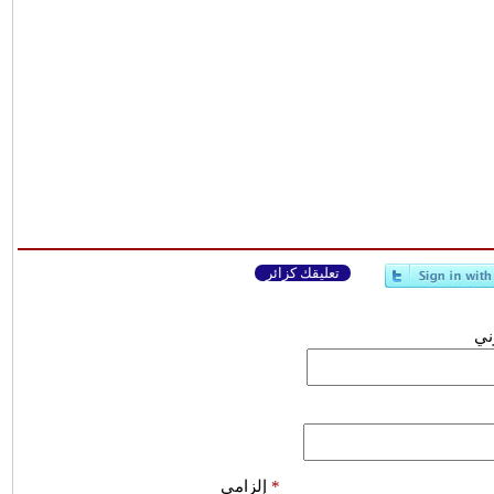
تعليقك كزائر
وني
*
إلزامي