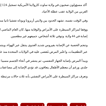
أكد
الغربي من الولاية عقب عطلة الأعياد.
وفي الوقت نفسه، تشهد الحدود بين ولايتي أريزونا ويوتاه تفشيا ثانيا منفصلا للمرض، حيث أُ
إصابة في 44 ولاية. وتوفي ثلاثة أشخاص، جميعهم غير مطعمين.
وتنجم الحصبة عن الإصابة بفيروس شديد العدوى ينتقل عبر الهواء، وي
عبر التطعيمات، واعتُبر المرض مُقضى عليه في الولايات المتحدة منذ عام 2000، إلا أن البلاد باتت مهددة بفقدان هذا الإنج
ويبدأ المرض بإصابة الجهاز التنفسي، ثم ينتشر في أنحاء الجسم مسببا 
جلدي. ورغم أن معظم الأطفال يتعافون، قد تؤدي الإصابة إلى مضاعفات خ
وتعرف مراكز السيطرة على الأمراض التفشي بأنه ثلاث حالات مرتبطة أو