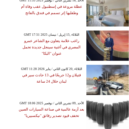
GMT 11:53 2025 الأحد ,16 تشرين الثاني / نوفمبر
عطلة مروعة في إسطنبول عقب وفاة أم
وطفليها إثر تسمم في فندق بالفاتح
GMT 17:51 2025 الثلاثاء ,15 إبريل / نيسان
راغب علامة يتعاون مع الشاعر عمرو
المصري في أغنية سينجل جديدة تحمل
عنوان "البكا"
GMT 11:28 2026 الثلاثاء ,20 كانون الثاني / يناير
قتيلان و12 جريحًا في 13 حادث سير في
لبنان خلال 24 ساعة
GMT 18:06 2025 الأحد ,09 تشرين الثاني / نوفمبر
بعد أزمة عالمية في صناعة السيارات الصين
تخفف قيود تصدير رقائق "نيكسبيريا"