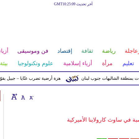
آخر تحديث GMT10:25:09
عاجلة
رياضة
ثقافة
إقتصاد
فن وموسيقى
أزياء
تعليم
مرأة
أزياء إسلامية
علوم وتكنولوجيا
بيئة
ة الشاليهات جنوب لبنان
هزة أرضية تضرب عنّايا – جبيل بقوّة 2.8 درجات على مقياس ريختر