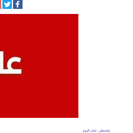
واشنطن ـ لبنان اليوم