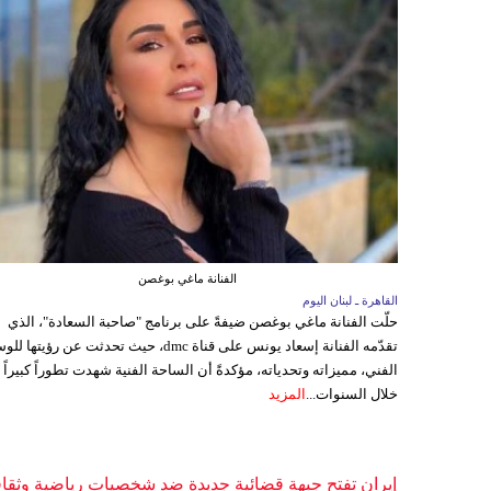
الفنانة ماغي بوغصن
القاهرة ـ لبنان اليوم
حلّت الفنانة ماغي بوغصن ضيفةً على برنامج "صاحبة السعادة"، الذي
تقدّمه الفنانة إسعاد يونس على قناة dmc، حيث تحدثت عن رؤيتها
الفني، مميزاته وتحدياته، مؤكدةً أن الساحة الفنية شهدت تطوراً كبيراً
خلال السنوات...
المزيد
إيران تفتح جبهة قضائية جديدة ضد شخصيات رياضية وثقاف