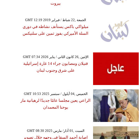
بيروت
GMT 12:19 2019 الجمعة ,22 شباط / فبراير
ميلواكي باكس يستأنف نشاطه في دوري
السلة الأميركي بفوز ثمين على سلتيكس
GMT 07:34 2026 الإثنين ,26 كانون الثاني / يناير
قتيلان ومصابون جراء 14 غارة إسرائيلية
على شرق وجنوب لبنان
GMT 10:53 2025 الخميس ,04 أيلول / سبتمبر
الراعي يعين مجلسا عامًا جديدًا لرهبانية مار
يوحنا المعمدان
GMT 08:30 2025 السبت ,01 آذار/ مارس
إصابة أحمد السقا في وجهه خلال تصوير