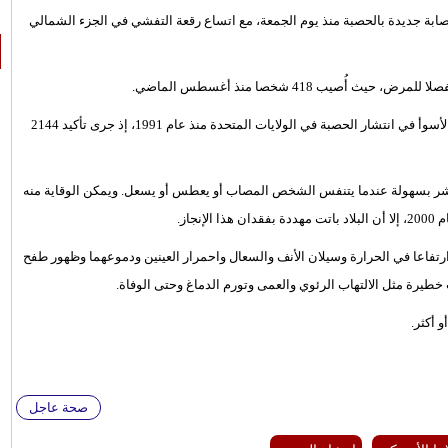
 مسؤولون صحيون في ولاية ساوث كارولاينا الأمريكية تسجيل 124 إصابة جديدة بالحصبة منذ يوم الجمعة، مع اتساع رقعة التفشي في الجزء الشمالي
صيب 418 شخصا منذ أغسطس الماضي.
ووفقا لمراكز السيطرة على الأمراض والوقاية منها، كان العام الماضي الأسوأ في انتشار الحصبة في الولايات المتحدة منذ عام 1991، إذ جرى تأكيد 2144
نتشر بسهولة عندما يتنفس الشخص المصاب أو يعطس أو يسعل. ويمكن الوقاية منه
از.
ارتفاعا في الحرارة وسيلان الأنف والسعال واحمرار العينين ودموعهما وظهور طفح
طيرة مثل الالتهاب الرئوي والعمى وتورم الدماغ وحتى الوفاة.
 أكثر.
صحة عاجل