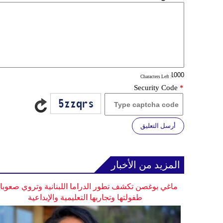
: Characters Left
Security Code
*
أرسل التعليق
المزيد من الأخبار
ماغي بوغصن تكشف تطور الدراما اللبنانية وتروي صعوب
طفولتها وتجاربها التعليمية والإبداعية