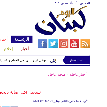
الخميس 6 آب / أغسطس 2026
الرئيسية
أخبار
أخبار
إعلام
سرائيلية في رب ثلاثين
أخر الأخبار
توغل إسرائيلي في الخيام وتفجيرات بمنطق
أخبارعاجلة
»
صحة عاجل
تسجيل 124 إصابة بالحصبة في ساوث كارولاينا الأميركية
07:08 2026 الأربعاء ,14 كانون الثاني / يناير
GMT