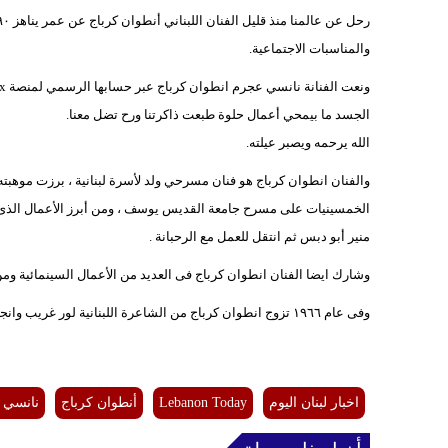
والمناسبات الاجتماعية.
الجسد ما بيمحي أعمال حلوة طبعت ذاكرتنا ورح تضل معنا.
الله يرحمه ويصبر عيلته.
والفنان انطوان كرباج هو فنان مسرحي ولد لأسرة لبنانية ، برزت موه
الخمسينيات على مسرح جامعة القديس يوسف ، ومن أبرز الأعمال الذى 
منير أبو دبس ثم انتقل للعمل مع الرحبانة .
وشارك ايضا الفنان انطوان كرباج فى العديد من الأعمال السينمائية ومن 
وفى عام ١٩٦٦ تزوج انطوان كرباج من الشاعرة اللبنانية لور غريب وانجب منها ٣ أبناء وهم: وليد ، ورولا ومازن.
اخبار لبنان اليوم
Lebanon Today
أنطوان كرباج
نانسي 