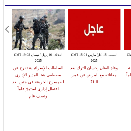
GMT 08:
السبت ,15 آذار/ مارس GMT 15:04
الثلاثاء ,01 إبريل / نيسان GMT 19:05
2025
2025
ة
وفاة الفنان إحسان الترك بعد
السلطات الإسرائيلية تفرج عن
يناهز 73 عاماً
معاناته مع المرض عن عمر
مصطفى شتا المدير الإداري
الـ71
لـ«مسرح الحرية» في جنين بعد
اعتقال إداري استمرّ عاماً
ونصف عام