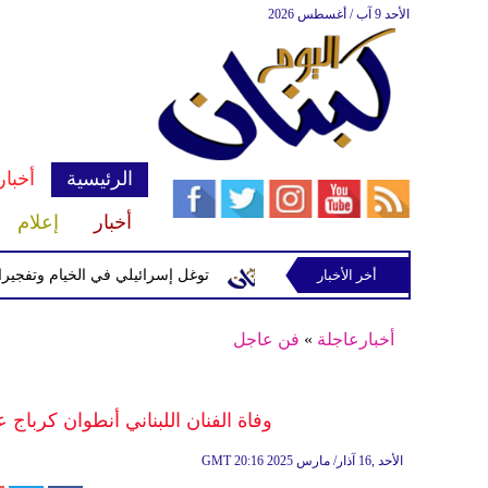
الأحد 9 آب / أغسطس 2026
الرئيسية
أخبار
أخبار
إعلام
 إسرائيلية في رب ثلاثين
أخر الأخبار
توغل إسرائيلي في الخيام وتفجيرات بمنط
أخبارعاجلة
»
فن عاجل
وفاة الفنان اللبناني أنطوان كرباج عن عمر يناهز ٩٠ عام
20:16 2025 الأحد ,16 آذار/ مارس
GMT