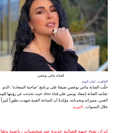
الفنانة ماغي بوغصن
القاهرة ـ لبنان اليوم
حلّت الفنانة ماغي بوغصن ضيفةً على برنامج "صاحبة السعادة"، الذي
تقدّمه الفنانة إسعاد يونس على قناة dmc، حيث تحدثت عن رؤيتها
الفني، مميزاته وتحدياته، مؤكدةً أن الساحة الفنية شهدت تطوراً كبيراً
خلال السنوات...
المزيد
إيران تفتح جبهة قضائية جديدة ضد شخصيات رياضية وثقاف