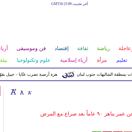
آخر تحديث GMT10:25:09
عاجلة
رياضة
ثقافة
إقتصاد
فن وموسيقى
أزياء
تعليم
مرأة
أزياء إسلامية
علوم وتكنولوجيا
بيئة
قة الشاليهات جنوب لبنان
هزة أرضية تضرب عنّايا – جبيل بقوّة 2.8 درجات على مقياس ريختر
اً بعد صراع مع المرض