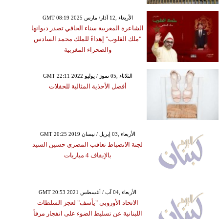
GMT 08:19 2025 الأربعاء ,12 آذار/ مارس
الشاعرة المغربية سناء الحافي تصدر ديوانها
"ملك القلوب" إهداءً للملك محمد السادس
والصحراء المغربية
GMT 22:11 2022 الثلاثاء ,05 تموز / يوليو
أفضل الأحذية المثالية للحفلات
GMT 20:25 2019 الأربعاء ,03 إبريل / نيسان
لجنة الانضباط تعاقب المصري حسين السيد
بالإيقاف 4 مباريات
GMT 20:53 2021 الأربعاء ,04 آب / أغسطس
الاتحاد الأوروبي "يأسف" لعجز السلطات
اللبنانية عن تسليط الضوء على انفجار مرفأ