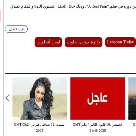
حصد الممثل كيران كولكن، جائزة جولدن جلوب كأفضل ممثل مساعد عن دوره في فيلم “A Real Pain”، وذلك خلال الحفل السنوي الـ82 والمقام بفندق
فن عاجل
Lebanon Today
جائزة جولدن جلوب
لوس أنجلوس
ي / يناير GMT
الخميس ,16 كانون الثاني / يناير GMT
السبت ,01 شباط / فبراير GMT 09:24
2025
21:48 2025