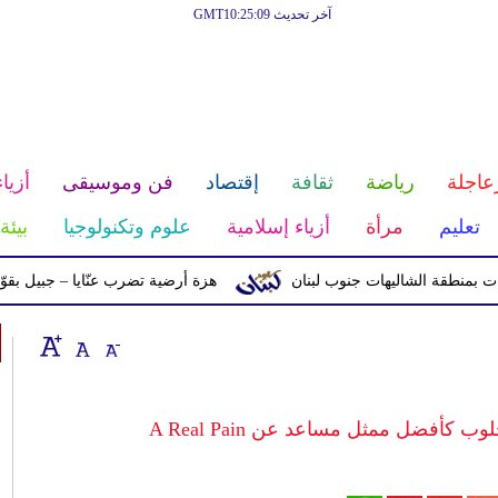
آخر تحديث GMT10:25:09
عاجلة
رياضة
ثقافة
إقتصاد
فن وموسيقى
أزياء
تعليم
مرأة
أزياء إسلامية
علوم وتكنولوجيا
بيئة
ة الشاليهات جنوب لبنان
هزة أرضية تضرب عنّايا – جبيل بقوّة 2.8 درجات على مقياس ريختر
كأفضل ممثل مساعد عن A Real Pain