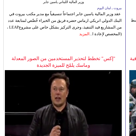
وزير المالية اللبناني ياسين جابر
بيروت ـ لبنان اليوم
عقد وزير المالية ياسين جابر اجتماعاً تنسيقياً مع مدير مكتب بيروت في
 للوسط
البنك الدولي انريكي ارماس حضره فريق من الخبراء خُصِّص لمتابعة عدد
من المشاريع قيد التنفيذ، وجرى التركيز بشكل خاص على مشروعLEAP ،
(المخصص لإعادة ا...
المزيد
ية
"إكس" تخطط لتحذير المستخدمين من الصور المعدلة
وماسك يلمّح للميزة الجديدة