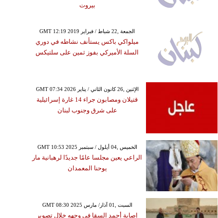
بيروت
GMT 12:19 2019 الجمعة ,22 شباط / فبراير
ميلواكي باكس يستأنف نشاطه في دوري
السلة الأميركي بفوز ثمين على سلتيكس
GMT 07:34 2026 الإثنين ,26 كانون الثاني / يناير
قتيلان ومصابون جراء 14 غارة إسرائيلية
على شرق وجنوب لبنان
GMT 10:53 2025 الخميس ,04 أيلول / سبتمبر
الراعي يعين مجلسا عامًا جديدًا لرهبانية مار
يوحنا المعمدان
GMT 08:30 2025 السبت ,01 آذار/ مارس
إصابة أحمد السقا في وجهه خلال تصوير