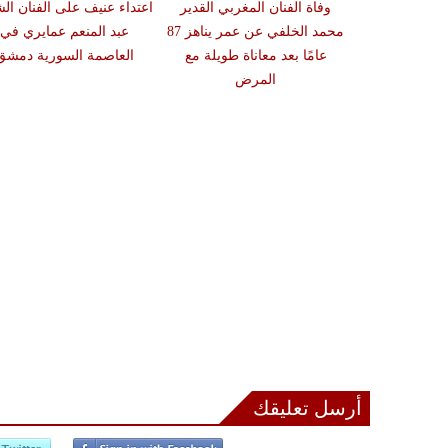
المصري نبيل
وفاة الفنان المغربي القدير
اعتداء عنيف على الفنان الش
الحلفاوي عن عمر يُناهز 77 عاماً
محمد الخلفي عن عمر يناهز 87
عبد المنعم عمايري في
كة صحية شديدة
عامًا بعد معاناة طويلة مع
العاصمة السورية دمشق
المرض
أرسل تعليقك