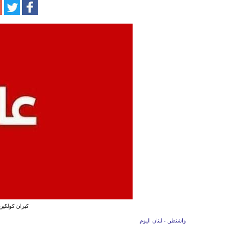
كيران كولكين
واشنطن - لبنان اليوم