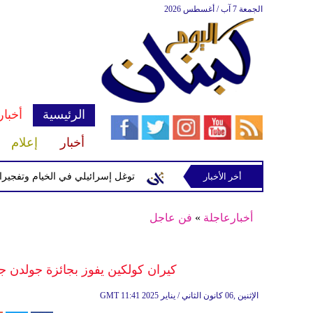
الجمعة 7 آب / أغسطس 2026
الرئيسية
أخبار
أخبار
إعلام
إسرائيلية في رب ثلاثين
أخر الأخبار
توغل إسرائيلي في الخيام وتفجيرات بمنطق
أخبارعاجلة
»
فن عاجل
كيران كولكين يفوز بجائزة جولدن جلوب 
11:41 2025 الإثنين ,06 كانون الثاني / يناير
GMT