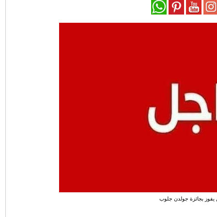
 يفوز بجائزة جولدن جلوب