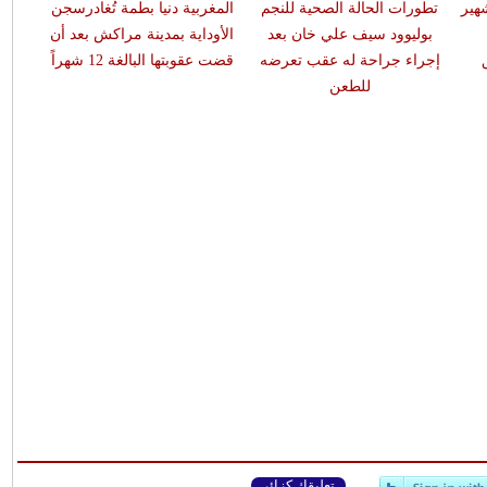
هير
تطورات الحالة الصحية للنجم
المغربية دنيا بطمة تُغادرسجن
بوليوود سيف علي خان بعد
الأوداية بمدينة مراكش بعد أن
إجراء جراحة له عقب تعرضه
قضت عقوبتها البالغة 12 شهراً
للطعن
تعليقك كزائر