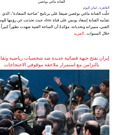
الفنانة ماغي بوغصن
القاهرة ـ لبنان اليوم
حلّت الفنانة ماغي بوغصن ضيفةً على برنامج "صاحبة السعادة"، الذي
تقدّمه الفنانة إسعاد يونس على قناة dmc، حيث تحدثت عن رؤيتها
الفني، مميزاته وتحدياته، مؤكدةً أن الساحة الفنية شهدت تطوراً كبيراً
خلال السنوات...
المزيد
إيران تفتح جبهة قضائية جديدة ضد شخصيات رياضية وثقاف
بالتزامن مع استمرار ملاحقة موقوفي الاحتجاجات